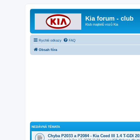
Kia forum - club
Klub majitelů vozů Kia
Rychlé odkazy
FAQ
Obsah fóra
NEDÁVNÁ TÉMATA
Chyba P2033 a P2084 - Kia Ceed III 1.4 T-GDI 20
od
staky1
» pát črc 17, 2026 11:34 pm » v
KIA diskuse dle m