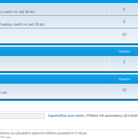
0
y starší víc než 90 dní
0
spěvky starší víc než 90 dní.
10
TÉMATA
5
TÉMATA
16
u atd.
Zapomněl(a) jsem heslo
|
Přihlásit mě automaticky při každ
aloženo na uživatelích aktivních během posledních 5 minut)
2:52 am