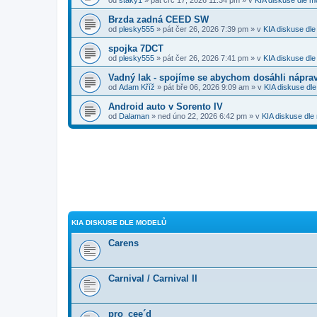
Brzda zadná CEED SW
od
plesky555
» pát čer 26, 2026 7:39 pm » v
KIA diskuse dl
spojka 7DCT
od
plesky555
» pát čer 26, 2026 7:41 pm » v
KIA diskuse dl
Vadný lak - spojíme se abychom dosáhli nápra
od
Adam Kříž
» pát bře 06, 2026 9:09 am » v
KIA diskuse dl
Android auto v Sorento IV
od
Dalaman
» ned úno 22, 2026 6:42 pm » v
KIA diskuse dle
KIA DISKUSE DLE MODELŮ
Carens
Carnival / Carnival II
pro_cee´d