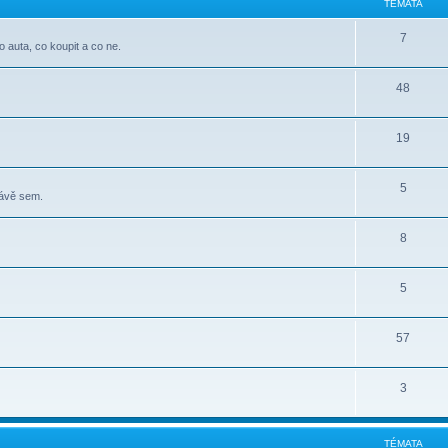
TÉMATA
7
o auta, co koupit a co ne.
48
19
5
rávě sem.
8
5
57
3
TÉMATA