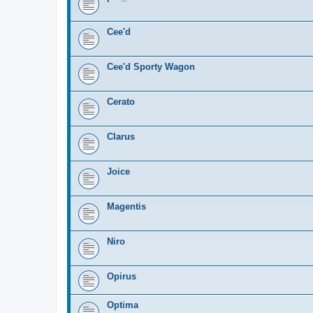
Cee'd
Cee'd Sporty Wagon
Cerato
Clarus
Joice
Magentis
Niro
Opirus
Optima