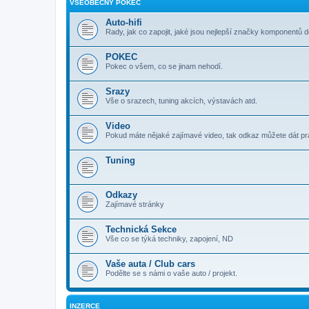
VŠEOBECNÝ POKEC
Auto-hifi
Rady, jak co zapojit, jaké jsou nejlepší značky komponentů d
POKEC
Pokec o všem, co se jinam nehodí.
Srazy
Vše o srazech, tuning akcích, výstavách atd.
Video
Pokud máte nějaké zajímavé video, tak odkaz můžete dát p
Tuning
Odkazy
Zajímavé stránky
Technická Sekce
Vše co se týká techniky, zapojení, ND
Vaše auta / Club cars
Podělte se s námi o vaše auto / projekt.
INZERCE