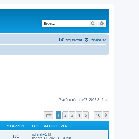
Hledat
Pokročilé hledání
Registrovat
Přihlásit se
Právě je pát srp 07, 2026 3:11 am
Stránka
1
z
10
1
2
3
4
5
10
Další
…
ZOBRAZENÍ
POSLEDNÍ PŘÍSPĚVEK
od
staky1
191
pát črc 17, 2026 11:34 pm