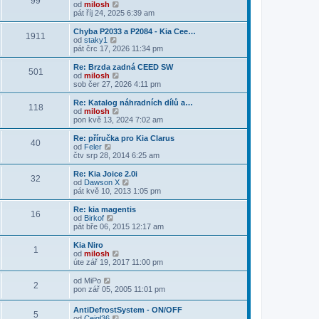
99
p
a
Z
od
milosh
o
z
o
pát říj 24, 2025 6:39 am
s
i
b
l
t
r
Chyba P2033 a P2084 - Kia Cee…
e
1911
p
a
Z
od
staky1
d
o
z
o
pát črc 17, 2026 11:34 pm
n
s
i
b
í
l
t
r
Re: Brzda zadná CEED SW
p
e
501
p
a
Z
od
milosh
ř
d
o
z
o
sob čer 27, 2026 4:11 pm
í
n
s
i
b
s
í
l
t
r
Re: Katalog náhradních dílů a…
p
p
e
118
p
a
Z
od
milosh
ě
ř
d
o
z
o
pon kvě 13, 2024 7:02 am
v
í
n
s
i
b
e
s
í
l
t
r
k
Re: příručka pro Kia Clarus
p
p
e
40
p
a
Z
od
Feler
ě
ř
d
o
z
o
čtv srp 28, 2014 6:25 am
v
í
n
s
i
b
e
s
í
l
t
r
k
Re: Kia Joice 2.0i
p
p
e
32
p
a
Z
od
Dawson X
ě
ř
d
o
z
o
pát kvě 10, 2013 1:05 pm
v
í
n
s
i
b
e
s
í
l
t
r
k
Re: kia magentis
p
p
e
16
p
a
Z
od
Birkof
ě
ř
d
o
z
o
pát bře 06, 2015 12:17 am
v
í
n
s
i
b
e
s
í
l
t
r
k
Kia Niro
p
p
e
1
p
a
Z
od
milosh
ě
ř
d
o
z
o
úte zář 19, 2017 11:00 pm
v
í
n
s
i
b
e
s
í
l
t
r
Z
k
od
MiPo
p
p
e
2
p
a
o
pon zář 05, 2005 11:01 pm
ě
ř
d
o
z
b
v
í
n
s
i
r
e
s
AntiDefrostSystem - ON/OFF
í
l
t
5
a
k
p
Z
od
Cejgl36
p