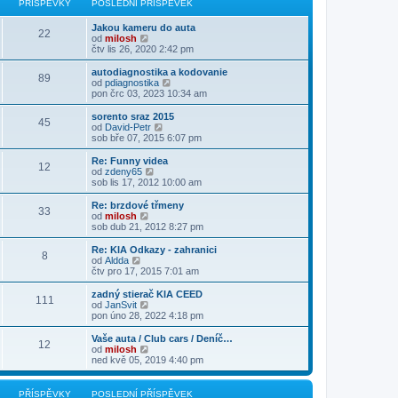
PŘÍSPĚVKY
POSLEDNÍ PŘÍSPĚVEK
ě
ř
d
o
z
v
í
n
s
i
e
s
Jakou kameru do auta
í
l
t
22
k
p
Z
od
milosh
p
e
p
ě
o
čtv lis 26, 2020 2:42 pm
ř
d
o
v
b
í
n
s
e
r
s
autodiagnostika a kodovanie
í
l
89
k
a
p
Z
od
pdiagnostika
p
e
z
ě
o
pon črc 03, 2023 10:34 am
ř
d
i
v
b
í
n
t
e
r
s
sorento sraz 2015
í
45
p
k
a
p
Z
od
David-Petr
p
o
z
ě
o
sob bře 07, 2015 6:07 pm
ř
s
i
v
b
í
l
t
e
r
s
Re: Funny videa
e
12
p
k
a
p
Z
od
zdeny65
d
o
z
ě
o
sob lis 17, 2012 10:00 am
n
s
i
v
b
í
l
t
e
r
Re: brzdové třmeny
p
e
33
p
k
a
Z
od
milosh
ř
d
o
z
o
sob dub 21, 2012 8:27 pm
í
n
s
i
b
s
í
l
t
r
Re: KIA Odkazy - zahranici
p
p
e
8
p
a
Z
od
Aldda
ě
ř
d
o
z
o
čtv pro 17, 2015 7:01 am
v
í
n
s
i
b
e
s
í
l
t
r
k
zadný stierač KIA CEED
p
p
e
111
p
a
Z
od
JanSvit
ě
ř
d
o
z
o
pon úno 28, 2022 4:18 pm
v
í
n
s
i
b
e
s
í
l
t
r
k
Vaše auta / Club cars / Deníč…
p
p
e
12
p
a
Z
od
milosh
ě
ř
d
o
z
o
ned kvě 05, 2019 4:40 pm
v
í
n
s
i
b
e
s
í
l
t
r
k
p
p
e
p
a
PŘÍSPĚVKY
POSLEDNÍ PŘÍSPĚVEK
ě
ř
d