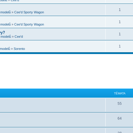
1
e modelů
»
Cee'd Sporty Wagon
1
e modelů
»
Cee'd Sporty Wagon
vy?
1
e modelů
»
Cee'd
1
 modelů
»
Sorento
TÉMATA
55
64