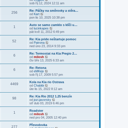
e
p
z
ě
o
sob říj 12, 2024 12:11 am
ř
d
o
i
v
b
í
n
s
t
e
r
s
Re: Páčky na směrovky a stěra…
í
l
p
256
k
a
p
Z
od
Kart
p
e
o
z
ě
o
pon lis 10, 2025 10:38 pm
ř
d
s
i
v
b
í
n
l
t
e
r
s
Auto se samo zamklo s klíči u…
í
e
1
p
k
a
p
Z
od
lucinkapes
p
d
o
z
ě
o
pát kvě 11, 2012 6:49 pm
ř
n
s
i
v
b
í
í
l
t
e
r
s
Re: Kia pride neštartuje pomoc
p
e
52
p
k
a
p
Z
od
Patrona
ř
d
o
z
ě
o
ned úno 23, 2014 9:33 pm
í
n
s
i
v
b
s
í
l
t
e
r
p
Re: Termostat na Kia Pregio 2…
p
e
6
p
k
a
ě
Z
od
milosh
ř
d
o
z
v
o
čtv bře 13, 2025 6:33 am
í
n
s
i
e
b
s
í
l
t
k
r
Re: Retona
p
p
e
6
p
a
Z
od
eMKejx
ě
ř
d
o
z
o
sob říj 17, 2009 5:57 pm
v
í
n
s
i
b
e
s
í
l
t
r
k
Kola na Kia rio Ostrava
p
p
e
4469
p
a
Z
od
Chabibi
ě
ř
d
o
z
o
úte lis 15, 2022 8:12 am
v
í
n
s
i
b
e
s
í
l
t
r
k
Re: Kia Rio 2012 1.25 benzín
p
p
e
98
p
a
Z
od
jozi.javorsky
ě
ř
d
o
z
o
stř dub 03, 2019 6:46 pm
v
í
n
s
i
b
e
s
í
l
t
r
k
Roadster
p
p
e
1
p
a
Z
od
milosh
ě
ř
d
o
z
o
ned pro 04, 2005 12:40 pm
v
í
n
s
i
b
e
s
í
l
t
r
k
Převodovka
p
p
e
277
p
a
Z