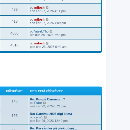
od
milosh
499
sob čer 27, 2026 4:11 pm
od
milosh
413
sob čer 27, 2026 4:09 pm
od
VasekTho
4660
úte dub 28, 2026 7:46 pm
od
milosh
4518
pon úno 23, 2026 6:40 am
PŘÍSPĚVKY
POSLEDNÍ PŘÍSPĚVEK
Re: Koupě Carensu....?
146
Z
od
Fuller
o
ned zář 22, 2024 8:21 pm
b
r
Re: Carnival 2005 digi klima
156
a
Z
od
carni1
z
o
pon čer 26, 2023 12:49 pm
i
b
t
r
Re: Kia záruka při překročení…