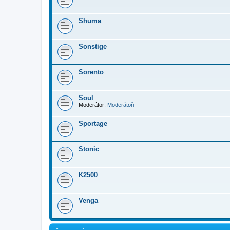
Shuma
Sonstige
Sorento
Soul
Moderátor:
Moderátoři
Sportage
Stonic
K2500
Venga