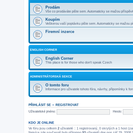
Prodám
Vše co prodáváte pište sem. Automaticky se mažou příspěvk
Koupím
Veškerou vaší poptávku pište sem. Automaticky se mažou pří
Firemní inzerce
ENGLISH CORNER
English Corner
This place is for those who don't speak Czech
ADMINISTRÁTORSKÁ SEKCE
O tomto foru
Informace pro uživatele tohoto fóra, návrhy, připomínky k for
PŘIHLÁSIT SE
•
REGISTROVAT
Uživatelské jméno:
Heslo:
KDO JE ONLINE
Ve fóru jsou celkem
2
uživatelé :: 1 registrovaný, 0 skrytých a 1 host (z
Nejvíce zde současně bylo přítomno
93
uživatelů dne pon zář 29, 2008 