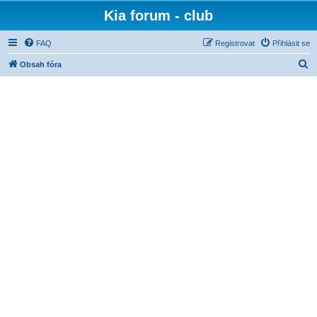
Kia forum - club
FAQ
Registrovat
Přihlásit se
H
Obsah fóra
l
e
d
a
t