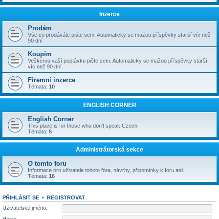
Inzerce
Prodám
Vše co prodáváte pište sem. Automaticky se mažou příspěvky starší víc než
90 dní
Koupím
Veškerou vaší poptávku pište sem. Automaticky se mažou příspěvky starší
víc než 90 dní.
Firemní inzerce
Témata:
10
ENGLISH CORNER
English Corner
This place is for those who don't speak Czech
Témata:
5
Administrátorská sekce
O tomto foru
Informace pro uživatele tohoto fóra, návrhy, připomínky k foru atd.
Témata:
16
PŘIHLÁSIT SE
•
REGISTROVAT
Uživatelské jméno: