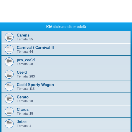
KIA diskuse dle modelů
Carens
Témata:
55
Carnival / Carnival II
Témata:
64
pro_cee´d
Témata:
28
Cee'd
Témata:
283
Cee'd Sporty Wagon
Témata:
115
Cerato
Témata:
20
Clarus
Témata:
15
Joice
Témata:
4