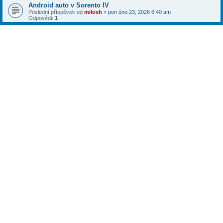
Android auto v Sorento IV
Poslední příspěvek od
milosh
«
pon úno 23, 2026 6:40 am
Odpovědi:
1