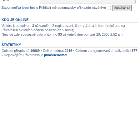
Heslo:
Zapomněl(a) jsem heslo
Přihlásit mě automaticky při každé návštěvě
KDO JE ONLINE
Ve fóru jsou celkem
3
uživatelé :: 2 registrovaní, 0 skrytých a 1 host (založeno na
uživatelích aktivních během posledních 5 minut)
Nejvíce zde současně bylo přítomno
93
uživatelů dne pon zář 29, 2008 2:52 am
STATISTIKY
Celkem příspěvků
16669
• Celkem témat
2216
• Celkem zaregistrovaných uživatelů
4177
• Nejnovějším uživatelem je
jirkasuchomel