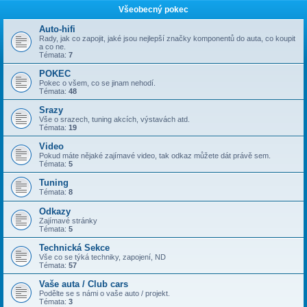
Všeobecný pokec
Auto-hifi
Rady, jak co zapojit, jaké jsou nejlepší značky komponentů do auta, co koupit
a co ne.
Témata:
7
POKEC
Pokec o všem, co se jinam nehodí.
Témata:
48
Srazy
Vše o srazech, tuning akcích, výstavách atd.
Témata:
19
Video
Pokud máte nějaké zajímavé video, tak odkaz můžete dát právě sem.
Témata:
5
Tuning
Témata:
8
Odkazy
Zajímavé stránky
Témata:
5
Technická Sekce
Vše co se týká techniky, zapojení, ND
Témata:
57
Vaše auta / Club cars
Podělte se s námi o vaše auto / projekt.
Témata:
3