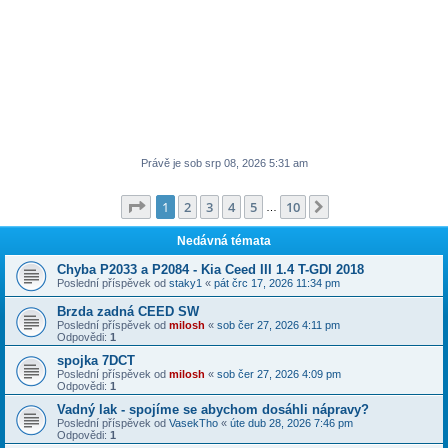
Právě je sob srp 08, 2026 5:31 am
Stránka
1
z
10
1
2
3
4
5
10
Další
…
Nedávná témata
Chyba P2033 a P2084 - Kia Ceed III 1.4 T-GDI 2018
Poslední příspěvek od
staky1
«
pát črc 17, 2026 11:34 pm
Brzda zadná CEED SW
Poslední příspěvek od
milosh
«
sob čer 27, 2026 4:11 pm
Odpovědi:
1
spojka 7DCT
Poslední příspěvek od
milosh
«
sob čer 27, 2026 4:09 pm
Odpovědi:
1
Vadný lak - spojíme se abychom dosáhli nápravy?
Poslední příspěvek od
VasekTho
«
úte dub 28, 2026 7:46 pm
Odpovědi:
1