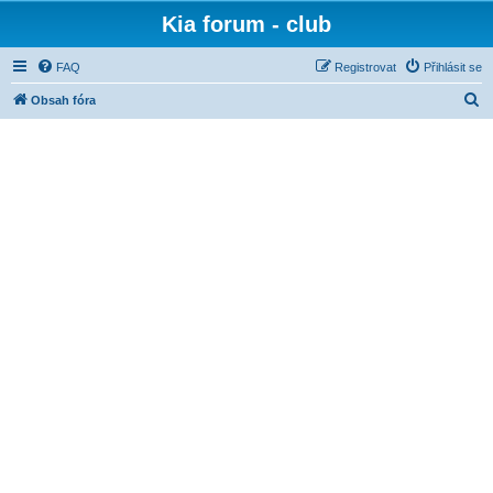
Kia forum - club
FAQ
Registrovat
Přihlásit se
H
Obsah fóra
l
e
d
a
t