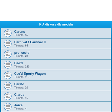
KIA diskuse dle modelů
Carens
Témata:
55
Carnival / Carnival II
Témata:
64
pro_cee´d
Témata:
28
Cee'd
Témata:
283
Cee'd Sporty Wagon
Témata:
115
Cerato
Témata:
20
Clarus
Témata:
15
Joice
Témata:
4