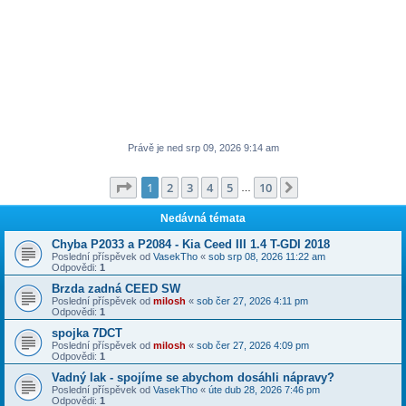
Právě je ned srp 09, 2026 9:14 am
Stránka
1
z
10
1
2
3
4
5
10
Další
…
Nedávná témata
Chyba P2033 a P2084 - Kia Ceed III 1.4 T-GDI 2018
Poslední příspěvek od
VasekTho
«
sob srp 08, 2026 11:22 am
Odpovědi:
1
Brzda zadná CEED SW
Poslední příspěvek od
milosh
«
sob čer 27, 2026 4:11 pm
Odpovědi:
1
spojka 7DCT
Poslední příspěvek od
milosh
«
sob čer 27, 2026 4:09 pm
Odpovědi:
1
Vadný lak - spojíme se abychom dosáhli nápravy?
Poslední příspěvek od
VasekTho
«
úte dub 28, 2026 7:46 pm
Odpovědi:
1