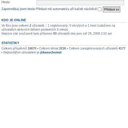
Heslo:
Zapomněl(a) jsem heslo
Přihlásit mě automaticky při každé návštěvě
KDO JE ONLINE
Ve fóru jsou celkem
2
uživatelé :: 1 registrovaný, 0 skrytých a 1 host (založeno na
uživatelích aktivních během posledních 5 minut)
Nejvíce zde současně bylo přítomno
93
uživatelů dne pon zář 29, 2008 2:52 am
STATISTIKY
Celkem příspěvků
16670
• Celkem témat
2216
• Celkem zaregistrovaných uživatelů
4177
• Nejnovějším uživatelem je
jirkasuchomel