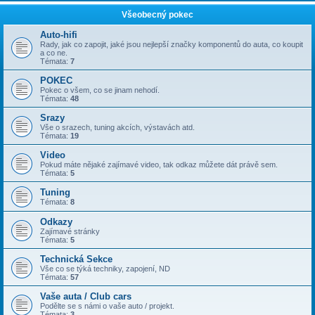
Všeobecný pokec
Auto-hifi
Rady, jak co zapojit, jaké jsou nejlepší značky komponentů do auta, co koupit
a co ne.
Témata:
7
POKEC
Pokec o všem, co se jinam nehodí.
Témata:
48
Srazy
Vše o srazech, tuning akcích, výstavách atd.
Témata:
19
Video
Pokud máte nějaké zajímavé video, tak odkaz můžete dát právě sem.
Témata:
5
Tuning
Témata:
8
Odkazy
Zajímavé stránky
Témata:
5
Technická Sekce
Vše co se týká techniky, zapojení, ND
Témata:
57
Vaše auta / Club cars
Podělte se s námi o vaše auto / projekt.
Témata:
3