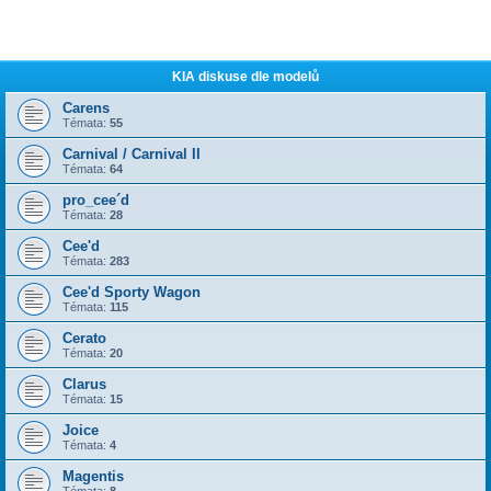
KIA diskuse dle modelů
Carens
Témata:
55
Carnival / Carnival II
Témata:
64
pro_cee´d
Témata:
28
Cee'd
Témata:
283
Cee'd Sporty Wagon
Témata:
115
Cerato
Témata:
20
Clarus
Témata:
15
Joice
Témata:
4
Magentis
Témata:
8