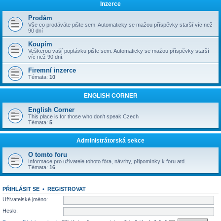
Inzerce
Prodám
Vše co prodáváte pište sem. Automaticky se mažou příspěvky starší víc než
90 dní
Koupím
Veškerou vaší poptávku pište sem. Automaticky se mažou příspěvky starší
víc než 90 dní.
Firemní inzerce
Témata:
10
ENGLISH CORNER
English Corner
This place is for those who don't speak Czech
Témata:
5
Administrátorská sekce
O tomto foru
Informace pro uživatele tohoto fóra, návrhy, připomínky k foru atd.
Témata:
16
PŘIHLÁSIT SE
•
REGISTROVAT
Uživatelské jméno:
Heslo: