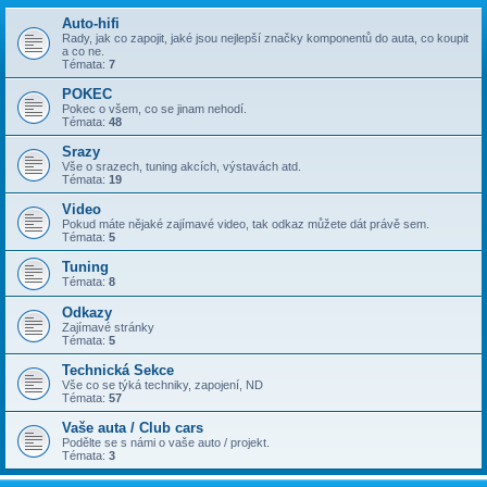
Auto-hifi
Rady, jak co zapojit, jaké jsou nejlepší značky komponentů do auta, co koupit
a co ne.
Témata:
7
POKEC
Pokec o všem, co se jinam nehodí.
Témata:
48
Srazy
Vše o srazech, tuning akcích, výstavách atd.
Témata:
19
Video
Pokud máte nějaké zajímavé video, tak odkaz můžete dát právě sem.
Témata:
5
Tuning
Témata:
8
Odkazy
Zajímavé stránky
Témata:
5
Technická Sekce
Vše co se týká techniky, zapojení, ND
Témata:
57
Vaše auta / Club cars
Podělte se s námi o vaše auto / projekt.
Témata:
3