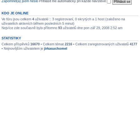
Zapomněl(a) jsem heslo
Přihlásit mě automaticky při každé návštěvě
KDO JE ONLINE
Ve fóru jsou celkem
4
uživatelé :: 3 registrovaní, 0 skrytých a 1 host (založeno na
uživatelích aktivních během posledních 5 minut)
Nejvíce zde současně bylo přítomno
93
uživatelů dne pon zář 29, 2008 2:52 am
STATISTIKY
Celkem příspěvků
16670
• Celkem témat
2216
• Celkem zaregistrovaných uživatelů
4177
• Nejnovějším uživatelem je
jirkasuchomel