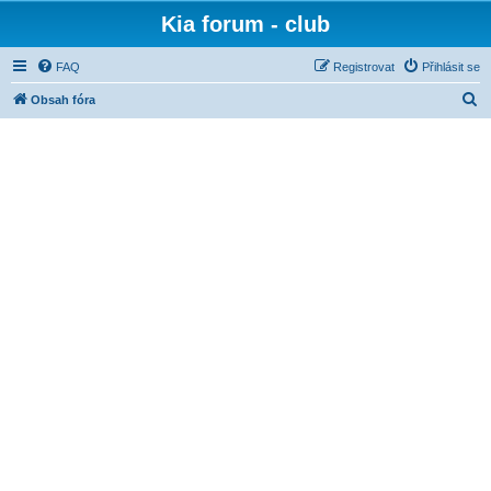
Kia forum - club
FAQ
Registrovat
Přihlásit se
H
Obsah fóra
l
e
d
a
t