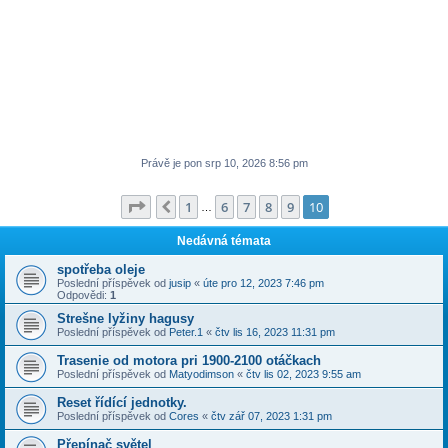
Právě je pon srp 10, 2026 8:56 pm
Stránka
10
z
10
1
6
7
8
9
10
Předchozí
…
Nedávná témata
spotřeba oleje
Poslední příspěvek od
jusip
«
úte pro 12, 2023 7:46 pm
Odpovědi:
1
Strešne lyžiny hagusy
Poslední příspěvek od
Peter.1
«
čtv lis 16, 2023 11:31 pm
Trasenie od motora pri 1900-2100 otáčkach
Poslední příspěvek od
Matyodimson
«
čtv lis 02, 2023 9:55 am
Reset řídící jednotky.
Poslední příspěvek od
Cores
«
čtv zář 07, 2023 1:31 pm
Přepínač světel