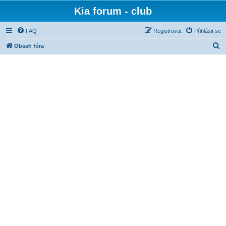
Kia forum - club
FAQ
Registrovat
Přihlásit se
H
Obsah fóra
l
e
d
a
t