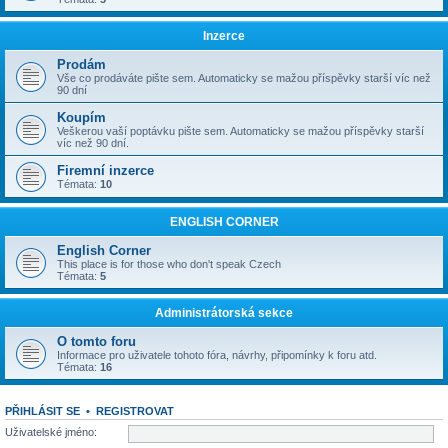
Inzerce
Prodám
Vše co prodáváte pište sem. Automaticky se mažou příspěvky starší víc než
90 dní
Koupím
Veškerou vaší poptávku pište sem. Automaticky se mažou příspěvky starší
víc než 90 dní.
Firemní inzerce
Témata:
10
ENGLISH CORNER
English Corner
This place is for those who don't speak Czech
Témata:
5
Administrátorská sekce
O tomto foru
Informace pro uživatele tohoto fóra, návrhy, připomínky k foru atd.
Témata:
16
PŘIHLÁSIT SE
•
REGISTROVAT
Uživatelské jméno: