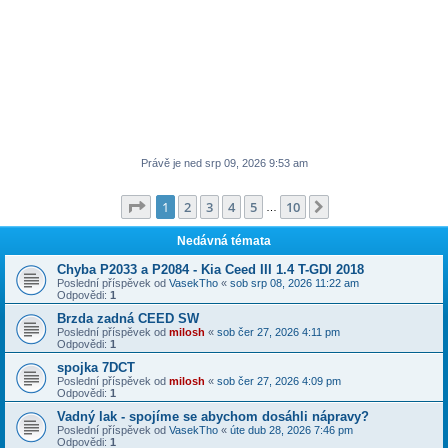
Právě je ned srp 09, 2026 9:53 am
Stránka
1
z
10
1
2
3
4
5
10
Další
…
Nedávná témata
Chyba P2033 a P2084 - Kia Ceed III 1.4 T-GDI 2018
Poslední příspěvek od
VasekTho
«
sob srp 08, 2026 11:22 am
Odpovědi:
1
Brzda zadná CEED SW
Poslední příspěvek od
milosh
«
sob čer 27, 2026 4:11 pm
Odpovědi:
1
spojka 7DCT
Poslední příspěvek od
milosh
«
sob čer 27, 2026 4:09 pm
Odpovědi:
1
Vadný lak - spojíme se abychom dosáhli nápravy?
Poslední příspěvek od
VasekTho
«
úte dub 28, 2026 7:46 pm
Odpovědi:
1