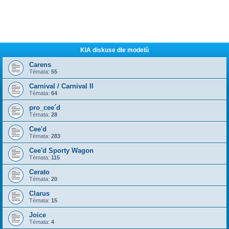
KIA diskuse dle modelů
Carens
Témata:
55
Carnival / Carnival II
Témata:
64
pro_cee´d
Témata:
28
Cee'd
Témata:
283
Cee'd Sporty Wagon
Témata:
115
Cerato
Témata:
20
Clarus
Témata:
15
Joice
Témata:
4