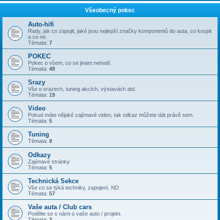
Všeobecný pokec
Auto-hifi
Rady, jak co zapojit, jaké jsou nejlepší značky komponentů do auta, co koupit
a co ne.
Témata:
7
POKEC
Pokec o všem, co se jinam nehodí.
Témata:
48
Srazy
Vše o srazech, tuning akcích, výstavách atd.
Témata:
19
Video
Pokud máte nějaké zajímavé video, tak odkaz můžete dát právě sem.
Témata:
5
Tuning
Témata:
8
Odkazy
Zajímavé stránky
Témata:
5
Technická Sekce
Vše co se týká techniky, zapojení, ND
Témata:
57
Vaše auta / Club cars
Podělte se s námi o vaše auto / projekt.
Témata:
3