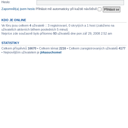
Heslo:
Zapomněl(a) jsem heslo
Přihlásit mě automaticky při každé návštěvě
KDO JE ONLINE
Ve fóru jsou celkem
4
uživatelé :: 3 registrovaní, 0 skrytých a 1 host (založeno na
uživatelích aktivních během posledních 5 minut)
Nejvíce zde současně bylo přítomno
93
uživatelů dne pon zář 29, 2008 2:52 am
STATISTIKY
Celkem příspěvků
16670
• Celkem témat
2216
• Celkem zaregistrovaných uživatelů
4177
• Nejnovějším uživatelem je
jirkasuchomel