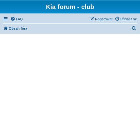
Kia forum - club
FAQ
Registrovat
Přihlásit se
H
Obsah fóra
l
e
d
a
t