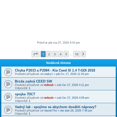
Právě je pát srp 07, 2026 9:43 pm
Stránka
1
z
10
1
2
3
4
5
10
Další
…
Nedávná témata
Chyba P2033 a P2084 - Kia Ceed III 1.4 T-GDI 2018
Poslední příspěvek od
staky1
«
pát črc 17, 2026 11:34 pm
Brzda zadná CEED SW
Poslední příspěvek od
milosh
«
sob čer 27, 2026 4:11 pm
Odpovědi:
1
spojka 7DCT
Poslední příspěvek od
milosh
«
sob čer 27, 2026 4:09 pm
Odpovědi:
1
Vadný lak - spojíme se abychom dosáhli nápravy?
Poslední příspěvek od
VasekTho
«
úte dub 28, 2026 7:46 pm
Odpovědi:
1