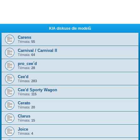
KIA diskuse dle modelů
Carens
Témata:
55
Carnival / Carnival II
Témata:
64
pro_cee´d
Témata:
28
Cee'd
Témata:
283
Cee'd Sporty Wagon
Témata:
115
Cerato
Témata:
20
Clarus
Témata:
15
Joice
Témata:
4