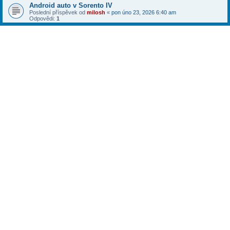
Android auto v Sorento IV
Poslední příspěvek od
milosh
«
pon úno 23, 2026 6:40 am
Odpovědi:
1