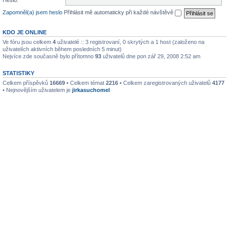
Heslo:
Zapomněl(a) jsem heslo
Přihlásit mě automaticky při každé návštěvě
KDO JE ONLINE
Ve fóru jsou celkem
4
uživatelé :: 3 registrovaní, 0 skrytých a 1 host (založeno na
uživatelích aktivních během posledních 5 minut)
Nejvíce zde současně bylo přítomno
93
uživatelů dne pon zář 29, 2008 2:52 am
STATISTIKY
Celkem příspěvků
16669
• Celkem témat
2216
• Celkem zaregistrovaných uživatelů
4177
• Nejnovějším uživatelem je
jirkasuchomel