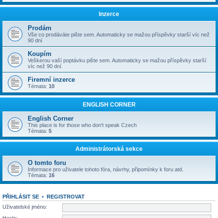
Inzerce
Prodám
Vše co prodáváte pište sem. Automaticky se mažou příspěvky starší víc než
90 dní
Koupím
Veškerou vaší poptávku pište sem. Automaticky se mažou příspěvky starší
víc než 90 dní.
Firemní inzerce
Témata:
10
ENGLISH CORNER
English Corner
This place is for those who don't speak Czech
Témata:
5
Administrátorská sekce
O tomto foru
Informace pro uživatele tohoto fóra, návrhy, připomínky k foru atd.
Témata:
16
PŘIHLÁSIT SE
•
REGISTROVAT
Uživatelské jméno: