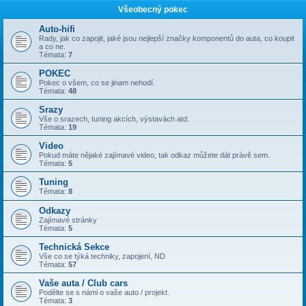
Všeobecný pokec
Auto-hifi
Rady, jak co zapojit, jaké jsou nejlepší značky komponentů do auta, co koupit
a co ne.
Témata:
7
POKEC
Pokec o všem, co se jinam nehodí.
Témata:
48
Srazy
Vše o srazech, tuning akcích, výstavách atd.
Témata:
19
Video
Pokud máte nějaké zajímavé video, tak odkaz můžete dát právě sem.
Témata:
5
Tuning
Témata:
8
Odkazy
Zajímavé stránky
Témata:
5
Technická Sekce
Vše co se týká techniky, zapojení, ND
Témata:
57
Vaše auta / Club cars
Podělte se s námi o vaše auto / projekt.
Témata:
3