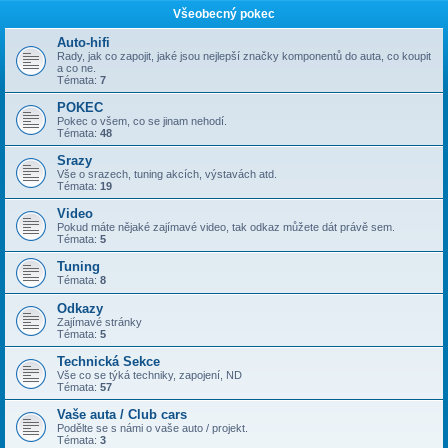
Všeobecný pokec
Auto-hifi
Rady, jak co zapojit, jaké jsou nejlepší značky komponentů do auta, co koupit
a co ne.
Témata:
7
POKEC
Pokec o všem, co se jinam nehodí.
Témata:
48
Srazy
Vše o srazech, tuning akcích, výstavách atd.
Témata:
19
Video
Pokud máte nějaké zajímavé video, tak odkaz můžete dát právě sem.
Témata:
5
Tuning
Témata:
8
Odkazy
Zajímavé stránky
Témata:
5
Technická Sekce
Vše co se týká techniky, zapojení, ND
Témata:
57
Vaše auta / Club cars
Podělte se s námi o vaše auto / projekt.
Témata:
3