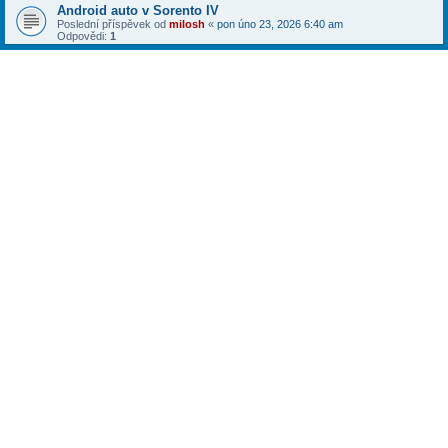
Android auto v Sorento IV
Poslední příspěvek od
milosh
«
pon úno 23, 2026 6:40 am
Odpovědi:
1