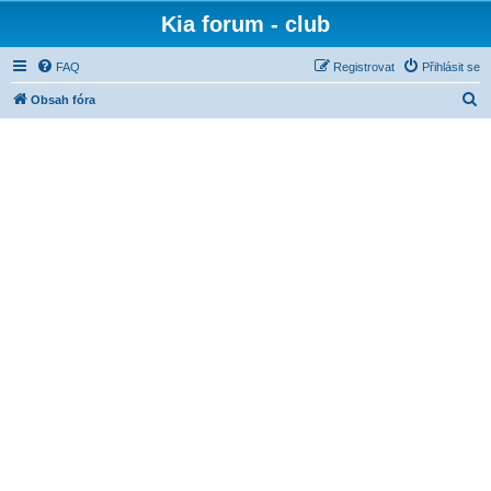
Kia forum - club
FAQ
Registrovat
Přihlásit se
H
Obsah fóra
l
e
d
a
t