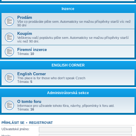
Inzerce
Prodám
Vše co prodáváte pište sem. Automaticky se mažou příspěvky starší víc než
90 dní
Koupím
Veškerou vaší poptávku pište sem. Automaticky se mažou příspěvky starší
víc než 90 dní.
Firemní inzerce
Témata:
10
ENGLISH CORNER
English Corner
This place is for those who don't speak Czech
Témata:
5
Administrátorská sekce
O tomto foru
Informace pro uživatele tohoto fóra, návrhy, připomínky k foru atd.
Témata:
16
PŘIHLÁSIT SE
•
REGISTROVAT
Uživatelské jméno: