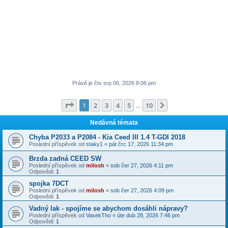
Právě je čtv srp 06, 2026 8:06 pm
Stránka
1
z
10
1
2
3
4
5
10
Další
…
Nedávná témata
Chyba P2033 a P2084 - Kia Ceed III 1.4 T-GDI 2018
Poslední příspěvek od
staky1
«
pát črc 17, 2026 11:34 pm
Brzda zadná CEED SW
Poslední příspěvek od
milosh
«
sob čer 27, 2026 4:11 pm
Odpovědi:
1
spojka 7DCT
Poslední příspěvek od
milosh
«
sob čer 27, 2026 4:09 pm
Odpovědi:
1
Vadný lak - spojíme se abychom dosáhli nápravy?
Poslední příspěvek od
VasekTho
«
úte dub 28, 2026 7:46 pm
Odpovědi:
1