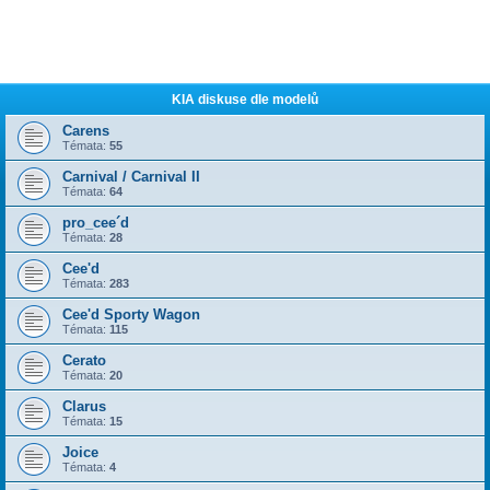
KIA diskuse dle modelů
Carens
Témata:
55
Carnival / Carnival II
Témata:
64
pro_cee´d
Témata:
28
Cee'd
Témata:
283
Cee'd Sporty Wagon
Témata:
115
Cerato
Témata:
20
Clarus
Témata:
15
Joice
Témata:
4