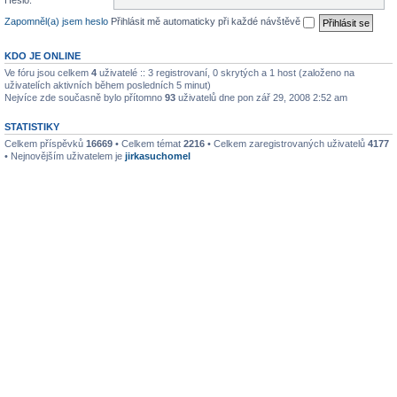
Heslo:
Zapomněl(a) jsem heslo
Přihlásit mě automaticky při každé návštěvě
KDO JE ONLINE
Ve fóru jsou celkem
4
uživatelé :: 3 registrovaní, 0 skrytých a 1 host (založeno na
uživatelích aktivních během posledních 5 minut)
Nejvíce zde současně bylo přítomno
93
uživatelů dne pon zář 29, 2008 2:52 am
STATISTIKY
Celkem příspěvků
16669
• Celkem témat
2216
• Celkem zaregistrovaných uživatelů
4177
• Nejnovějším uživatelem je
jirkasuchomel