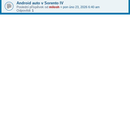
Android auto v Sorento IV
Poslední příspěvek od
milosh
«
pon úno 23, 2026 6:40 am
Odpovědi:
1