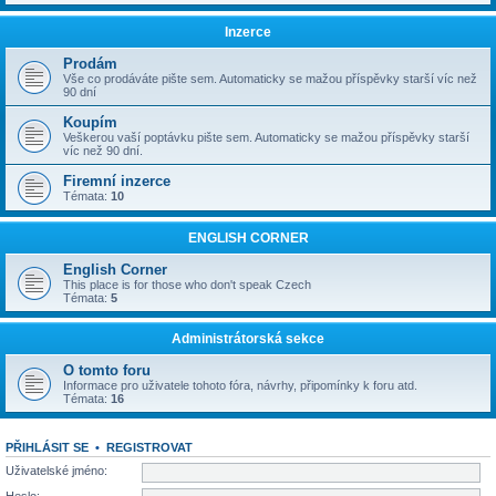
Inzerce
Prodám
Vše co prodáváte pište sem. Automaticky se mažou příspěvky starší víc než
90 dní
Koupím
Veškerou vaší poptávku pište sem. Automaticky se mažou příspěvky starší
víc než 90 dní.
Firemní inzerce
Témata:
10
ENGLISH CORNER
English Corner
This place is for those who don't speak Czech
Témata:
5
Administrátorská sekce
O tomto foru
Informace pro uživatele tohoto fóra, návrhy, připomínky k foru atd.
Témata:
16
PŘIHLÁSIT SE
•
REGISTROVAT
Uživatelské jméno: