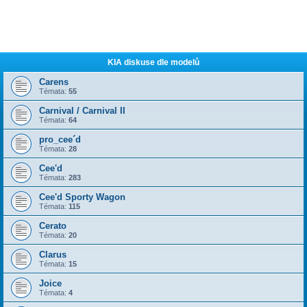
KIA diskuse dle modelů
Carens
Témata:
55
Carnival / Carnival II
Témata:
64
pro_cee´d
Témata:
28
Cee'd
Témata:
283
Cee'd Sporty Wagon
Témata:
115
Cerato
Témata:
20
Clarus
Témata:
15
Joice
Témata:
4