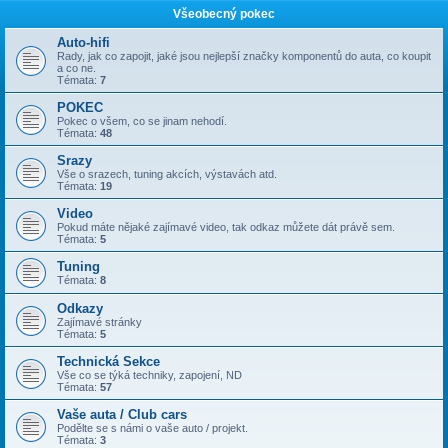
Všeobecný pokec
Auto-hifi
Rady, jak co zapojit, jaké jsou nejlepší značky komponentů do auta, co koupit
a co ne.
Témata:
7
POKEC
Pokec o všem, co se jinam nehodí.
Témata:
48
Srazy
Vše o srazech, tuning akcích, výstavách atd.
Témata:
19
Video
Pokud máte nějaké zajímavé video, tak odkaz můžete dát právě sem.
Témata:
5
Tuning
Témata:
8
Odkazy
Zajímavé stránky
Témata:
5
Technická Sekce
Vše co se týká techniky, zapojení, ND
Témata:
57
Vaše auta / Club cars
Podělte se s námi o vaše auto / projekt.
Témata:
3