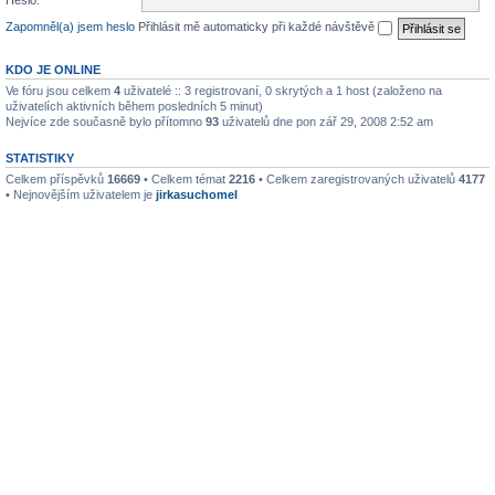
Heslo:
Zapomněl(a) jsem heslo
Přihlásit mě automaticky při každé návštěvě
KDO JE ONLINE
Ve fóru jsou celkem
4
uživatelé :: 3 registrovaní, 0 skrytých a 1 host (založeno na
uživatelích aktivních během posledních 5 minut)
Nejvíce zde současně bylo přítomno
93
uživatelů dne pon zář 29, 2008 2:52 am
STATISTIKY
Celkem příspěvků
16669
• Celkem témat
2216
• Celkem zaregistrovaných uživatelů
4177
• Nejnovějším uživatelem je
jirkasuchomel