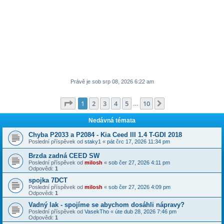
Právě je sob srp 08, 2026 6:22 am
Stránka
1
z
10
1
2
3
4
5
10
Další
…
Nedávná témata
Chyba P2033 a P2084 - Kia Ceed III 1.4 T-GDI 2018
Poslední příspěvek od
staky1
«
pát črc 17, 2026 11:34 pm
Brzda zadná CEED SW
Poslední příspěvek od
milosh
«
sob čer 27, 2026 4:11 pm
Odpovědi:
1
spojka 7DCT
Poslední příspěvek od
milosh
«
sob čer 27, 2026 4:09 pm
Odpovědi:
1
Vadný lak - spojíme se abychom dosáhli nápravy?
Poslední příspěvek od
VasekTho
«
úte dub 28, 2026 7:46 pm
Odpovědi:
1