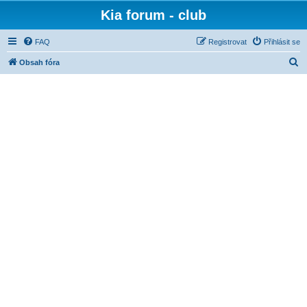
Kia forum - club
FAQ
Registrovat
Přihlásit se
H
Obsah fóra
l
e
d
a
t