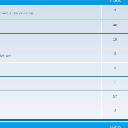
TÉMATA
7
o auta, co koupit a co ne.
48
19
5
rávě sem.
8
5
57
3
TÉMATA