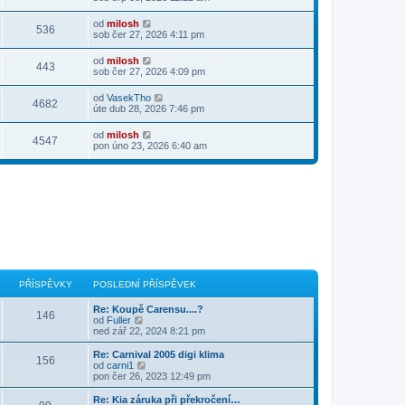
od
milosh
536
sob čer 27, 2026 4:11 pm
od
milosh
443
sob čer 27, 2026 4:09 pm
od
VasekTho
4682
úte dub 28, 2026 7:46 pm
od
milosh
4547
pon úno 23, 2026 6:40 am
PŘÍSPĚVKY
POSLEDNÍ PŘÍSPĚVEK
Re: Koupě Carensu....?
146
Z
od
Fuller
o
ned zář 22, 2024 8:21 pm
b
r
Re: Carnival 2005 digi klima
156
a
Z
od
carni1
z
o
pon čer 26, 2023 12:49 pm
i
b
t
r
Re: Kia záruka při překročení…