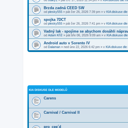
Brzda zadná CEED SW
od
plesky555
» pát čer 26, 2026 7:39 pm » v
KIA diskuse dl
spojka 7DCT
od
plesky555
» pát čer 26, 2026 7:41 pm » v
KIA diskuse dl
Vadný lak - spojíme se abychom dosáhli nápra
od
Adam Kříž
» pát bře 06, 2026 9:09 am » v
KIA diskuse dl
Android auto v Sorento IV
od
Dalaman
» ned úno 22, 2026 6:42 pm » v
KIA diskuse dle
KIA DISKUSE DLE MODELŮ
Carens
Carnival / Carnival II
pro_cee´d