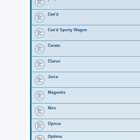
Cee'd
Cee'd Sporty Wagon
Cerato
Clarus
Joice
Magentis
Niro
Opirus
Optima