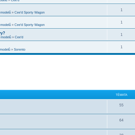
1
e modelů
»
Cee'd Sporty Wagon
1
e modelů
»
Cee'd Sporty Wagon
vy?
1
e modelů
»
Cee'd
1
 modelů
»
Sorento
TÉMATA
55
64