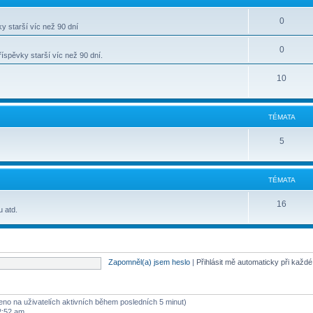
0
y starší víc než 90 dní
0
spěvky starší víc než 90 dní.
10
TÉMATA
5
TÉMATA
16
u atd.
Zapomněl(a) jsem heslo
|
Přihlásit mě automaticky při každ
oženo na uživatelích aktivních během posledních 5 minut)
2:52 am