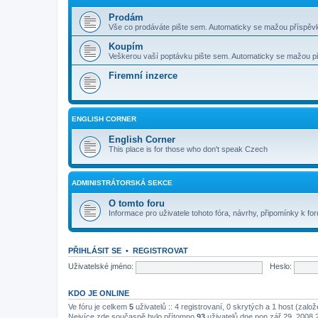
Prodám
Vše co prodáváte pište sem. Automaticky se mažou příspěvk
Koupím
Veškerou vaší poptávku pište sem. Automaticky se mažou pří
Firemní inzerce
ENGLISH CORNER
English Corner
This place is for those who don't speak Czech
ADMINISTRÁTORSKÁ SEKCE
O tomto foru
Informace pro uživatele tohoto fóra, návrhy, připomínky k for
PŘIHLÁSIT SE
•
REGISTROVAT
Uživatelské jméno:
Heslo:
KDO JE ONLINE
Ve fóru je celkem
5
uživatelů :: 4 registrovaní, 0 skrytých a 1 host (zal
Nejvíce zde současně bylo přítomno
93
uživatelů dne pon zář 29, 2008 