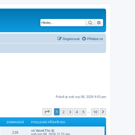
Hledat
Pokročilé hledání
Registrovat
Přihlásit se
Právě je sob srp 08, 2026 9:53 pm
Stránka
1
z
10
1
2
3
4
5
10
Další
…
ZOBRAZENÍ
POSLEDNÍ PŘÍSPĚVEK
od
VasekTho
238
sob srp 08, 2026 11:22 am