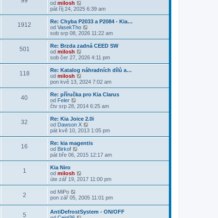
99
p
a
Z
od
milosh
o
z
o
pát říj 24, 2025 6:39 am
s
i
b
l
t
r
Re: Chyba P2033 a P2084 - Kia…
e
1912
p
a
Z
od
VasekTho
d
o
z
o
sob srp 08, 2026 11:22 am
n
s
i
b
í
l
t
r
Re: Brzda zadná CEED SW
p
e
501
p
a
Z
od
milosh
ř
d
o
z
o
sob čer 27, 2026 4:11 pm
í
n
s
i
b
s
í
l
t
r
Re: Katalog náhradních dílů a…
p
p
e
118
p
a
Z
od
milosh
ě
ř
d
o
z
o
pon kvě 13, 2024 7:02 am
v
í
n
s
i
b
e
s
í
l
t
r
k
Re: příručka pro Kia Clarus
p
p
e
40
p
a
Z
od
Feler
ě
ř
d
o
z
o
čtv srp 28, 2014 6:25 am
v
í
n
s
i
b
e
s
í
l
t
r
k
Re: Kia Joice 2.0i
p
p
e
32
p
a
Z
od
Dawson X
ě
ř
d
o
z
o
pát kvě 10, 2013 1:05 pm
v
í
n
s
i
b
e
s
í
l
t
r
k
Re: kia magentis
p
p
e
16
p
a
Z
od
Birkof
ě
ř
d
o
z
o
pát bře 06, 2015 12:17 am
v
í
n
s
i
b
e
s
í
l
t
r
k
Kia Niro
p
p
e
1
p
a
Z
od
milosh
ě
ř
d
o
z
o
úte zář 19, 2017 11:00 pm
v
í
n
s
i
b
e
s
í
l
t
r
Z
k
od
MiPo
p
p
e
2
p
a
o
pon zář 05, 2005 11:01 pm
ě
ř
d
o
z
b
v
í
n
s
i
r
e
s
AntiDefrostSystem - ON/OFF
í
l
t
5
a
k
p
Z
od
Cejgl36
p