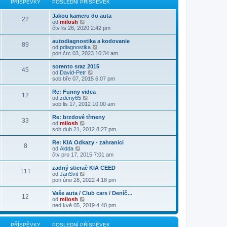
PŘÍSPĚVKY
POSLEDNÍ PŘÍSPĚVEK
ě
ř
d
o
z
v
í
n
s
i
e
s
Jakou kameru do auta
í
l
t
22
k
p
Z
od
milosh
p
e
p
ě
o
čtv lis 26, 2020 2:42 pm
ř
d
o
v
b
í
n
s
e
r
s
autodiagnostika a kodovanie
í
l
89
k
a
p
Z
od
pdiagnostika
p
e
z
ě
o
pon črc 03, 2023 10:34 am
ř
d
i
v
b
í
n
t
e
r
s
sorento sraz 2015
í
45
p
k
a
p
Z
od
David-Petr
p
o
z
ě
o
sob bře 07, 2015 6:07 pm
ř
s
i
v
b
í
l
t
e
r
s
Re: Funny videa
e
12
p
k
a
p
Z
od
zdeny65
d
o
z
ě
o
sob lis 17, 2012 10:00 am
n
s
i
v
b
í
l
t
e
r
Re: brzdové třmeny
p
e
33
p
k
a
Z
od
milosh
ř
d
o
z
o
sob dub 21, 2012 8:27 pm
í
n
s
i
b
s
í
l
t
r
Re: KIA Odkazy - zahranici
p
p
e
8
p
a
Z
od
Aldda
ě
ř
d
o
z
o
čtv pro 17, 2015 7:01 am
v
í
n
s
i
b
e
s
í
l
t
r
k
zadný stierač KIA CEED
p
p
e
111
p
a
Z
od
JanSvit
ě
ř
d
o
z
o
pon úno 28, 2022 4:18 pm
v
í
n
s
i
b
e
s
í
l
t
r
k
Vaše auta / Club cars / Deníč…
p
p
e
12
p
a
Z
od
milosh
ě
ř
d
o
z
o
ned kvě 05, 2019 4:40 pm
v
í
n
s
i
b
e
s
í
l
t
r
k
p
p
e
p
a
PŘÍSPĚVKY
POSLEDNÍ PŘÍSPĚVEK
ě
ř
d