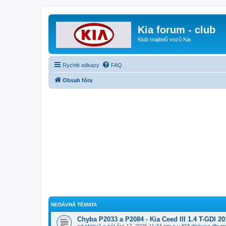
Kia forum - club
Klub majitelů vozů Kia
Rychlé odkazy
FAQ
Obsah fóra
NEDÁVNÁ TÉMATA
Chyba P2033 a P2084 - Kia Ceed III 1.4 T-GDI 20
od
staky1
» pát črc 17, 2026 11:34 pm » v
KIA diskuse dle m