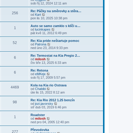
e
p
z
ě
o
sob říj 12, 2024 12:11 am
ř
d
o
i
v
b
í
n
s
t
e
r
s
Re: Páčky na směrovky a stěra…
í
l
p
256
k
a
p
Z
od
Kart
p
e
o
z
ě
o
pon lis 10, 2025 10:38 pm
ř
d
s
i
v
b
í
n
l
t
e
r
s
Auto se samo zamklo s klíči u…
í
e
1
p
k
a
p
Z
od
lucinkapes
p
d
o
z
ě
o
pát kvě 11, 2012 6:49 pm
ř
n
s
i
v
b
í
í
l
t
e
r
s
Re: Kia pride neštartuje pomoc
p
e
52
p
k
a
p
Z
od
Patrona
ř
d
o
z
ě
o
ned úno 23, 2014 9:33 pm
í
n
s
i
v
b
s
í
l
t
e
r
p
Re: Termostat na Kia Pregio 2…
p
e
6
p
k
a
ě
Z
od
milosh
ř
d
o
z
v
o
čtv bře 13, 2025 6:33 am
í
n
s
i
e
b
s
í
l
t
k
r
Re: Retona
p
p
e
6
p
a
Z
od
eMKejx
ě
ř
d
o
z
o
sob říj 17, 2009 5:57 pm
v
í
n
s
i
b
e
s
í
l
t
r
k
Kola na Kia rio Ostrava
p
p
e
4469
p
a
Z
od
Chabibi
ě
ř
d
o
z
o
úte lis 15, 2022 8:12 am
v
í
n
s
i
b
e
s
í
l
t
r
k
Re: Kia Rio 2012 1.25 benzín
p
p
e
98
p
a
Z
od
jozi.javorsky
ě
ř
d
o
z
o
stř dub 03, 2019 6:46 pm
v
í
n
s
i
b
e
s
í
l
t
r
k
Roadster
p
p
e
1
p
a
Z
od
milosh
ě
ř
d
o
z
o
ned pro 04, 2005 12:40 pm
v
í
n
s
i
b
e
s
í
l
t
r
k
Převodovka
p
p
e
277
p
a
Z