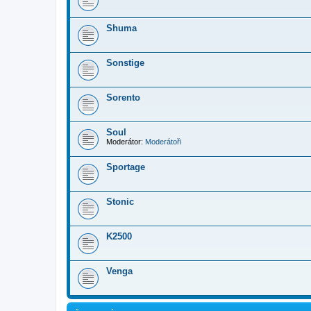
Shuma
Sonstige
Sorento
Soul
Moderátor:
Moderátoři
Sportage
Stonic
K2500
Venga