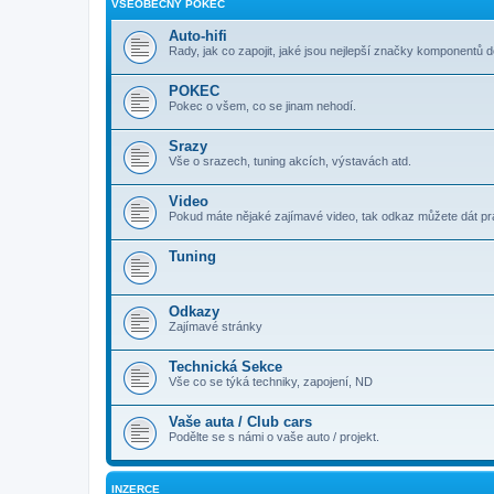
VŠEOBECNÝ POKEC
Auto-hifi
Rady, jak co zapojit, jaké jsou nejlepší značky komponentů d
POKEC
Pokec o všem, co se jinam nehodí.
Srazy
Vše o srazech, tuning akcích, výstavách atd.
Video
Pokud máte nějaké zajímavé video, tak odkaz můžete dát p
Tuning
Odkazy
Zajímavé stránky
Technická Sekce
Vše co se týká techniky, zapojení, ND
Vaše auta / Club cars
Podělte se s námi o vaše auto / projekt.
INZERCE