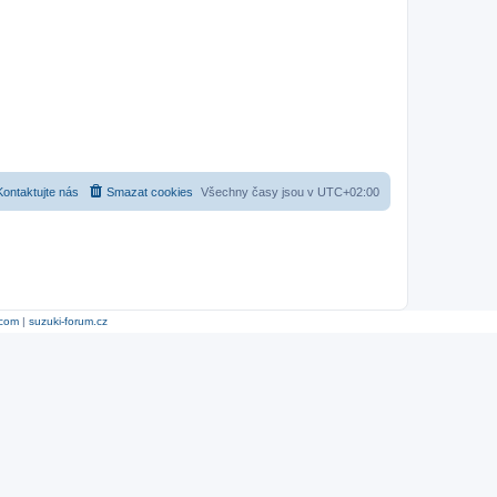
Kontaktujte nás
Smazat cookies
Všechny časy jsou v
UTC+02:00
.com
|
suzuki-forum.cz