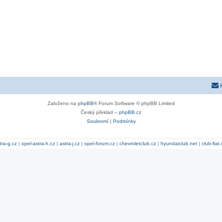
Založeno na
phpBB
® Forum Software © phpBB Limited
Český překlad –
phpBB.cz
Soukromí
|
Podmínky
tra-g.cz
|
opel-astra-h.cz
|
astra-j.cz
|
opel-forum.cz
|
chevroletclub.cz
|
hyundaiclub.net
|
club-fiat