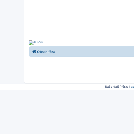
Obsah fóra
Naše další fóra:
|
as