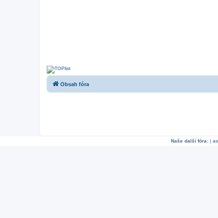
Obsah fóra
Naše další fóra:
|
as