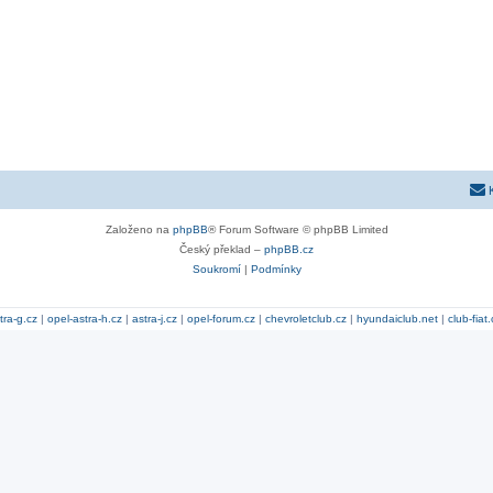
Založeno na
phpBB
® Forum Software © phpBB Limited
Český překlad –
phpBB.cz
Soukromí
|
Podmínky
tra-g.cz
|
opel-astra-h.cz
|
astra-j.cz
|
opel-forum.cz
|
chevroletclub.cz
|
hyundaiclub.net
|
club-fiat