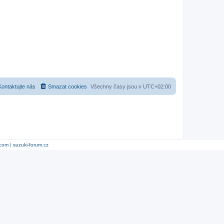
Kontaktujte nás
Smazat cookies
Všechny časy jsou v
UTC+02:00
.com
|
suzuki-forum.cz