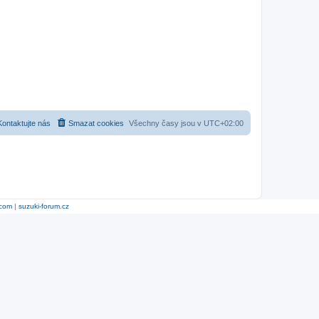
Kontaktujte nás
Smazat cookies
Všechny časy jsou v
UTC+02:00
.com
|
suzuki-forum.cz