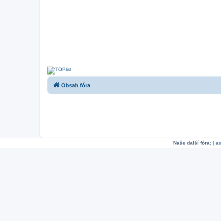
Obsah fóra
Naše další fóra:
|
as