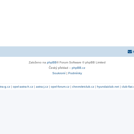
Založeno na
phpBB
® Forum Software © phpBB Limited
Český překlad –
phpBB.cz
Soukromí
|
Podmínky
tra-g.cz
|
opel-astra-h.cz
|
astra-j.cz
|
opel-forum.cz
|
chevroletclub.cz
|
hyundaiclub.net
|
club-fiat