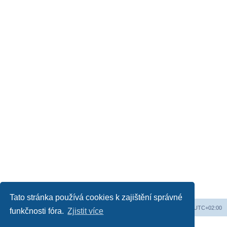
Tato stránka používá cookies k zajištění správné
Obsah fóra
Všechny časy jsou v
UTC+02:00
funkčnosti fóra.
Zjistit více
Založeno na
phpBB
® Forum Software © phpBB Limited