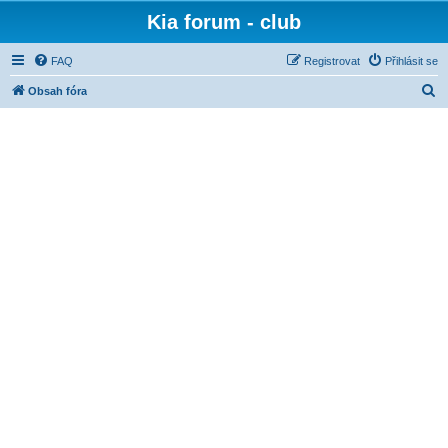
Kia forum - club
FAQ
Registrovat
Přihlásit se
H
Obsah fóra
l
e
d
a
t