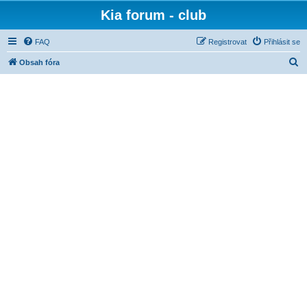
Kia forum - club
FAQ
Registrovat
Přihlásit se
H
Obsah fóra
l
e
d
a
t