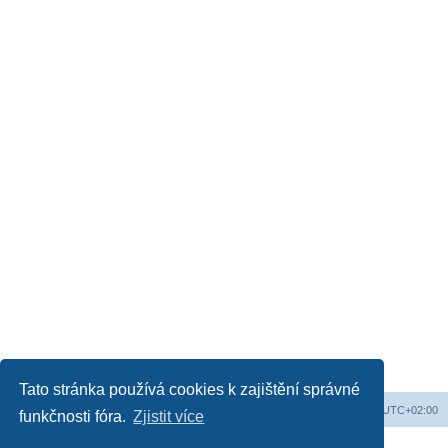
Tato stránka používá cookies k zajištění správné
Obsah fóra
Všechny časy jsou v
UTC+02:00
funkčnosti fóra.
Zjistit více
Založeno na
phpBB
® Forum Software © phpBB Limited