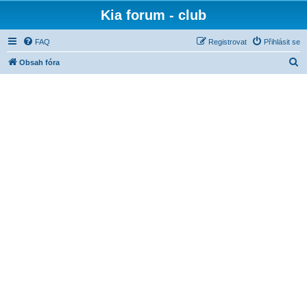
Kia forum - club
FAQ
Registrovat
Přihlásit se
H
Obsah fóra
l
e
d
a
t