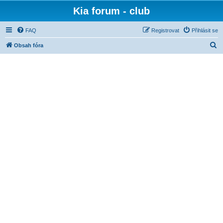
Kia forum - club
FAQ
Registrovat
Přihlásit se
H
Obsah fóra
l
e
d
a
t