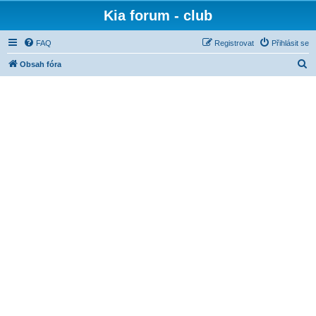
Kia forum - club
FAQ
Registrovat
Přihlásit se
H
Obsah fóra
l
e
d
a
t