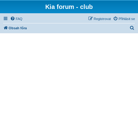
Kia forum - club
FAQ
Registrovat
Přihlásit se
H
Obsah fóra
l
e
d
a
t