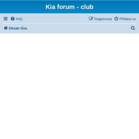
Kia forum - club
FAQ
Registrovat
Přihlásit se
H
Obsah fóra
l
e
d
a
t