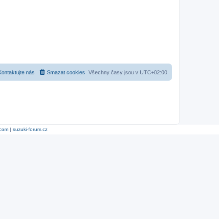
Kontaktujte nás
Smazat cookies
Všechny časy jsou v
UTC+02:00
.com
|
suzuki-forum.cz