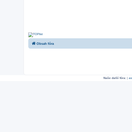
Obsah fóra
Naše další fóra:
|
as