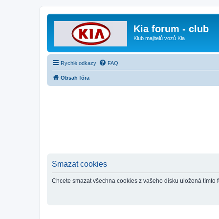
Kia forum - club
Klub majitelů vozů Kia
Rychlé odkazy
FAQ
Obsah fóra
Smazat cookies
Chcete smazat všechna cookies z vašeho disku uložená tímto 