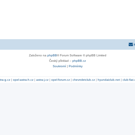
Založeno na
phpBB
® Forum Software © phpBB Limited
Český překlad –
phpBB.cz
Soukromí
|
Podmínky
tra-g.cz
|
opel-astra-h.cz
|
astra-j.cz
|
opel-forum.cz
|
chevroletclub.cz
|
hyundaiclub.net
|
club-fiat