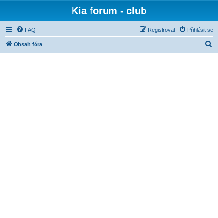
Kia forum - club
FAQ
Registrovat
Přihlásit se
H
Obsah fóra
l
e
d
a
t