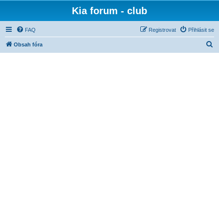
Kia forum - club
FAQ
Registrovat
Přihlásit se
H
Obsah fóra
l
e
d
a
t