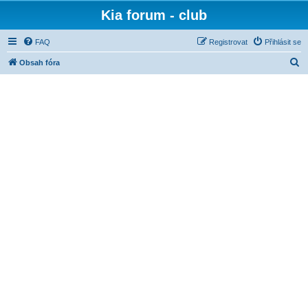
Kia forum - club
FAQ
Registrovat
Přihlásit se
H
Obsah fóra
l
e
d
a
t