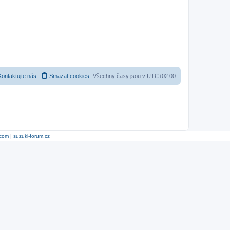
Kontaktujte nás
Smazat cookies
Všechny časy jsou v
UTC+02:00
.com
|
suzuki-forum.cz