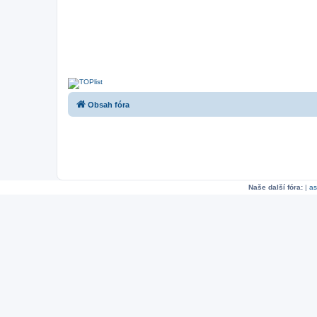
Obsah fóra
Naše další fóra:
|
as