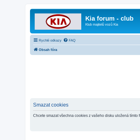
Kia forum - club
Klub majitelů vozů Kia
Rychlé odkazy
FAQ
Obsah fóra
Smazat cookies
Chcete smazat všechna cookies z vašeho disku uložená tímto 