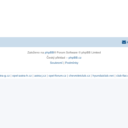
Založeno na
phpBB
® Forum Software © phpBB Limited
Český překlad –
phpBB.cz
Soukromí
|
Podmínky
tra-g.cz
|
opel-astra-h.cz
|
astra-j.cz
|
opel-forum.cz
|
chevroletclub.cz
|
hyundaiclub.net
|
club-fiat