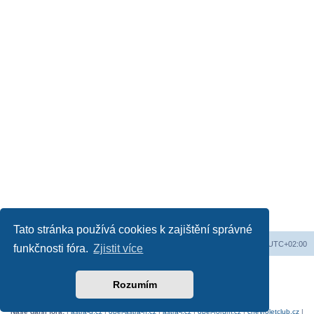
Tato stránka používá cookies k zajištění správné
Obsah fóra
Všechny časy jsou v
UTC+02:00
funkčnosti fóra.
Zjistit více
Založeno na
phpBB
® Forum Software © phpBB Limited
Český překlad –
phpBB.cz
Rozumím
Soukromí
|
Podmínky
Naše další fóra:
|
astra-g.cz
|
opel-astra-h.cz
|
astra-j.cz
|
opel-forum.cz
|
chevroletclub.cz
|