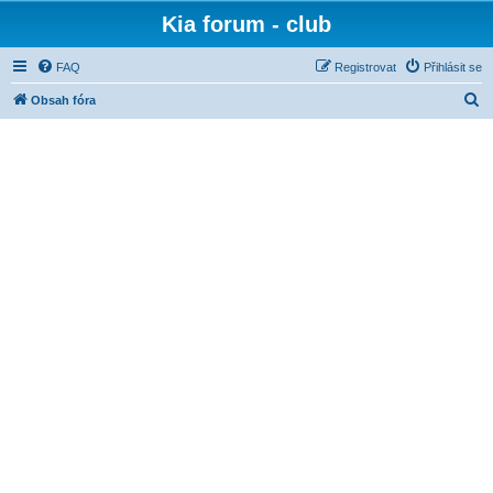
Kia forum - club
FAQ
Registrovat
Přihlásit se
H
Obsah fóra
l
e
d
a
t