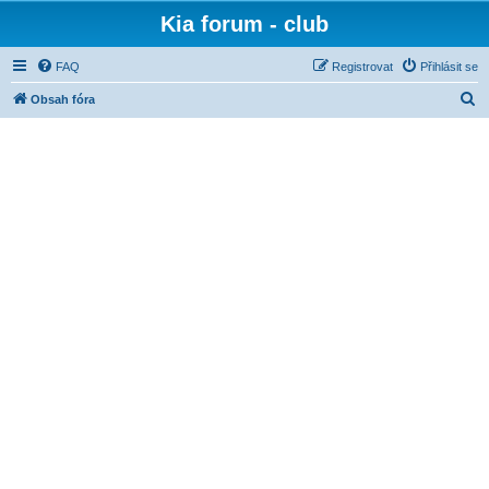
Kia forum - club
FAQ
Registrovat
Přihlásit se
H
Obsah fóra
l
e
d
a
t