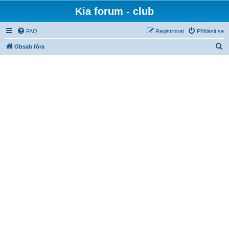
Kia forum - club
FAQ
Registrovat
Přihlásit se
H
Obsah fóra
l
e
d
a
t