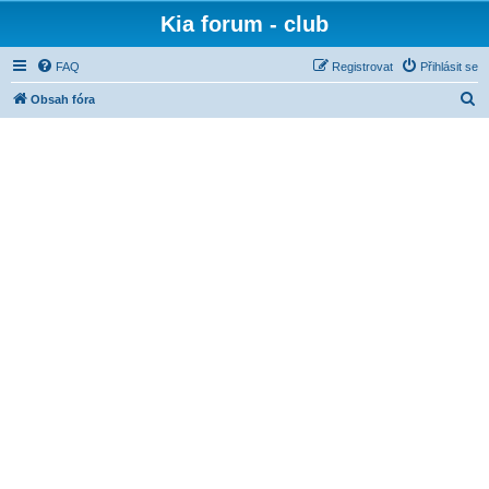
Kia forum - club
FAQ
Registrovat
Přihlásit se
H
Obsah fóra
l
e
d
a
t