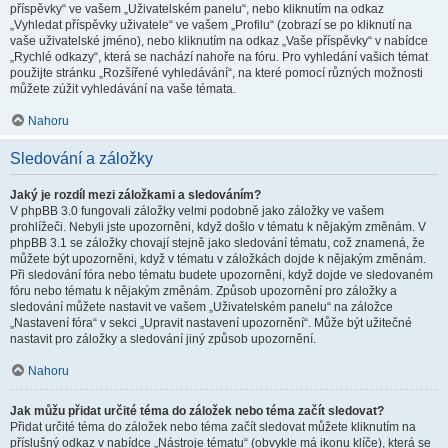
příspěvky“ ve vašem „Uživatelském panelu“, nebo kliknutím na odkaz
„Vyhledat příspěvky uživatele“ ve vašem „Profilu“ (zobrazí se po kliknutí na
vaše uživatelské jméno), nebo kliknutím na odkaz „Vaše příspěvky“ v nabídce
„Rychlé odkazy“, která se nachází nahoře na fóru. Pro vyhledání vašich témat
použijte stránku „Rozšířené vyhledávání“, na které pomocí různých možnosti
můžete zúžit vyhledávání na vaše témata.
Nahoru
Sledování a záložky
Jaký je rozdíl mezi záložkami a sledováním?
V phpBB 3.0 fungovali záložky velmi podobně jako záložky ve vašem
prohlížeči. Nebyli jste upozorněni, když došlo v tématu k nějakým změnám. V
phpBB 3.1 se záložky chovají stejně jako sledování tématu, což znamená, že
můžete být upozorněni, když v tématu v záložkách dojde k nějakým změnám.
Při sledování fóra nebo tématu budete upozorněni, když dojde ve sledovaném
fóru nebo tématu k nějakým změnám. Způsob upozornění pro záložky a
sledování můžete nastavit ve vašem „Uživatelském panelu“ na záložce
„Nastavení fóra“ v sekci „Upravit nastavení upozornění“. Může být užitečné
nastavit pro záložky a sledování jiný způsob upozornění.
Nahoru
Jak můžu přidat určité téma do záložek nebo téma začít sledovat?
Přidat určité téma do záložek nebo téma začít sledovat můžete kliknutím na
příslušný odkaz v nabídce „Nástroje tématu“ (obvykle má ikonu klíče), která se