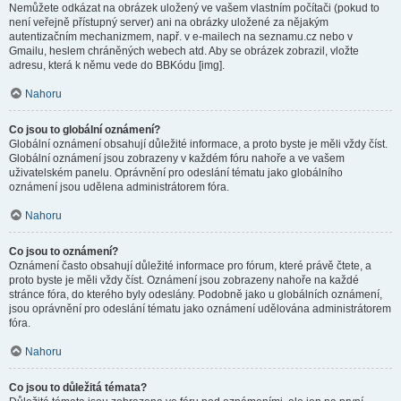
Nemůžete odkázat na obrázek uložený ve vašem vlastním počítači (pokud to
není veřejně přístupný server) ani na obrázky uložené za nějakým
autentizačním mechanizmem, např. v e-mailech na seznamu.cz nebo v
Gmailu, heslem chráněných webech atd. Aby se obrázek zobrazil, vložte
adresu, která k němu vede do BBKódu [img].
Nahoru
Co jsou to globální oznámení?
Globální oznámení obsahují důležité informace, a proto byste je měli vždy číst.
Globální oznámení jsou zobrazeny v každém fóru nahoře a ve vašem
uživatelském panelu. Oprávnění pro odeslání tématu jako globálního
oznámení jsou udělena administrátorem fóra.
Nahoru
Co jsou to oznámení?
Oznámení často obsahují důležité informace pro fórum, které právě čtete, a
proto byste je měli vždy číst. Oznámení jsou zobrazeny nahoře na každé
stránce fóra, do kterého byly odeslány. Podobně jako u globálních oznámení,
jsou oprávnění pro odeslání tématu jako oznámení udělována administrátorem
fóra.
Nahoru
Co jsou to důležitá témata?