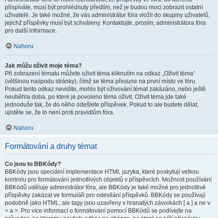
přispíváte, musí být prohlédnuty předtím, než je budou moci zobrazit ostatní
uživatelé. Je také možné, že vás administrátor fóra vložil do skupiny uživatelů,
jejichž příspěvky musí být schváleny. Kontaktujte, prosím, administrátora fóra
pro další informace.
Nahoru
Jak můžu oživit moje téma?
Při zobrazení tématu můžete oživit téma kliknutím na odkaz „Oživit téma“
(většinou naspodu stránky), čímž se téma přesune na první místo ve fóru.
Pokud tento odkaz nevidíte, mohlo být oživování témat zakázáno, nebo ještě
neuběhla doba, po které je povoleno téma oživit. Oživit téma jde také
jednoduše tak, že do něho odešlete příspěvek. Pokud to ale budete dělat,
ujistěte se, že to není proti pravidlům fóra.
Nahoru
Formátování a druhy témat
Co jsou to BBKódy?
BBKódy jsou speciální implementace HTML jazyka, které poskytují velkou
kontrolu pro formátování jednotlivých objektů v příspěvcích. Možnost používání
BBKódů uděluje administrátor fóra, ale BBKódy je také možné pro jednotlivé
příspěvky zakázat ve formuláři pro odesílání příspěvků. BBKódy se používají
podobně jako HTML, ale tagy jsou uzavřeny v hranatých závorkách [ a ] a ne v
< a >. Pro více informací o formátování pomocí BBKódů se podívejte na