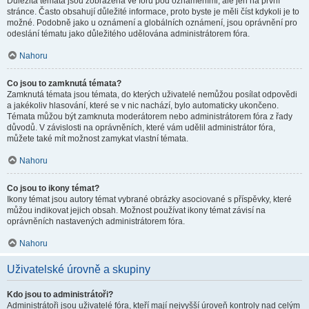
Důležitá témata jsou zobrazena ve fóru pod oznámeními, ale jen na první
stránce. Často obsahují důležité informace, proto byste je měli číst kdykoli je to
možné. Podobně jako u oznámení a globálních oznámení, jsou oprávnění pro
odeslání tématu jako důležitého udělována administrátorem fóra.
Nahoru
Co jsou to zamknutá témata?
Zamknutá témata jsou témata, do kterých uživatelé nemůžou posílat odpovědi
a jakékoliv hlasování, které se v nic nachází, bylo automaticky ukončeno.
Témata můžou být zamknuta moderátorem nebo administrátorem fóra z řady
důvodů. V závislosti na oprávněních, které vám udělil administrátor fóra,
můžete také mít možnost zamykat vlastní témata.
Nahoru
Co jsou to ikony témat?
Ikony témat jsou autory témat vybrané obrázky asociované s příspěvky, které
můžou indikovat jejich obsah. Možnost používat ikony témat závisí na
oprávněních nastavených administrátorem fóra.
Nahoru
Uživatelské úrovně a skupiny
Kdo jsou to administrátoři?
Administrátoři jsou uživatelé fóra, kteří mají nejvyšší úroveň kontroly nad celým