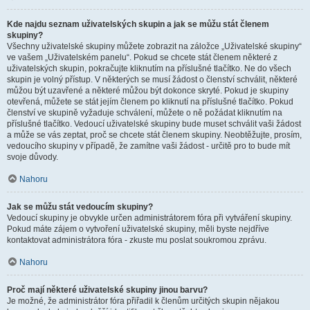
Kde najdu seznam uživatelských skupin a jak se můžu stát členem
skupiny?
Všechny uživatelské skupiny můžete zobrazit na záložce „Uživatelské skupiny“
ve vašem „Uživatelském panelu“. Pokud se chcete stát členem některé z
uživatelských skupin, pokračujte kliknutím na příslušné tlačítko. Ne do všech
skupin je volný přístup. V některých se musí žádost o členství schválit, některé
můžou být uzavřené a některé můžou být dokonce skryté. Pokud je skupiny
otevřená, můžete se stát jejím členem po kliknutí na příslušné tlačítko. Pokud
členství ve skupině vyžaduje schválení, můžete o ně požádat kliknutím na
příslušné tlačítko. Vedoucí uživatelské skupiny bude muset schválit vaši žádost
a může se vás zeptat, proč se chcete stát členem skupiny. Neobtěžujte, prosím,
vedoucího skupiny v případě, že zamítne vaši žádost - určitě pro to bude mít
svoje důvody.
Nahoru
Jak se můžu stát vedoucím skupiny?
Vedoucí skupiny je obvykle určen administrátorem fóra při vytváření skupiny.
Pokud máte zájem o vytvoření uživatelské skupiny, měli byste nejdříve
kontaktovat administrátora fóra - zkuste mu poslat soukromou zprávu.
Nahoru
Proč mají některé uživatelské skupiny jinou barvu?
Je možné, že administrátor fóra přiřadil k členům určitých skupin nějakou