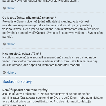
barvu, aby bylo jednodušší identifikovat členy těchto skupin.
Nahoru
Co je to „Výchozí uživatelská skupina“?
Pokud jste členem více než jedné uživatelské skupiny, vaše výchozí
uživatelská skupina určuje, jaká a barva a hodnost skupiny by měla být u
vašeho uživatelského jména zobrazena. Administrátor fóra vám může udělit
oprávnění ke změně vaší výchozí uživatelské skupiny ve vašem „Uživatelském
panelu“.
Nahoru
K čemu slouží odkaz „Tým“?
Na této stránce můžete zobrazit seznam členů starajících se o chod nebo
vedení fóra včetně moderátorů a administrátorů fóra. Také tam můžete najít
další informace jako například, která fóra moderátoři moderují.
Nahoru
Soukromé zprávy
Nemůžu posílat soukromé zprávy!
Jsou tři důvody, proč to tak je. Nejste zaregistrovaní a/nebo přihlášení,
administrátor fóra zakázal soukromé zprávy pro celé fórum, nebo administrátor
fóra zakázal přímo vám odesílání zpráv. Pro více informací kontaktujte
administrátora fóra.