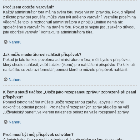
Proč jsem obdržel varování?
Každý administrátor fóra má na svém fóru svoje vlastní pravidla. Pokud nějaké
z těchto pravidel porušíte, může vám být uděleno varování. Vezměte prosím na
vědomí, že toto je rozhodnutí administrátora a phpBB Limited nemá nic
společného s varováními na daném fóru. Pokud si nejste jisti, z jakého důvodu
jste obdrželi varování, kontaktujte administrátora fóra.
Nahoru
Jak můžu moderátorovi nahlásit příspěvek?
Pokud je tato funkce povolena administrátorem fóra, měli byste v příspěvku,
který chcete nahlásit, vidět tlačítko (ikonu) pro nahlášení příspěvku. Po kliknutí
na tlačítko se zobrazí formulář, pomocí kterého můžete příspěvek nahlásit.
Nahoru
K čemu slouží tlačítko „Uložit jako rozepsanou zprávu“ zobrazené při psaní
příspěvku?
Pomocí tohoto tlačítka můžete uložit rozepsanou zprávu, abyste ji mohli
dokončit a odeslat později. Pro načtení rozepsaných zpráv přejděte na váš
„Uživatelský panel“, ve kterém naleznete odkaz na vaše rozepsané zprávy.
Nahoru
Proč musí být můj příspěvek schválen?
Administrátor fóra se mohl rozhodnout, že příspěvky ve fóru, do kterého