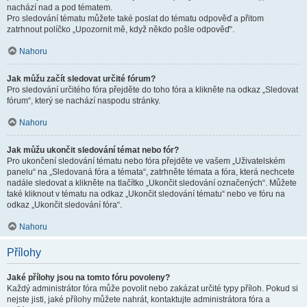
nachází nad a pod tématem.
Pro sledování tématu můžete také poslat do tématu odpověď a přitom
zatrhnout políčko „Upozornit mě, když někdo pošle odpověď“.
Nahoru
Jak můžu začít sledovat určité fórum?
Pro sledování určitého fóra přejděte do toho fóra a klikněte na odkaz „Sledovat
fórum“, který se nachází naspodu stránky.
Nahoru
Jak můžu ukončit sledování témat nebo fór?
Pro ukončení sledování tématu nebo fóra přejděte ve vašem „Uživatelském
panelu“ na „Sledovaná fóra a témata“, zatrhněte témata a fóra, která nechcete
nadále sledovat a klikněte na tlačítko „Ukončit sledování označených“. Můžete
také kliknout v tématu na odkaz „Ukončit sledování tématu“ nebo ve fóru na
odkaz „Ukončit sledování fóra“.
Nahoru
Přílohy
Jaké přílohy jsou na tomto fóru povoleny?
Každý administrátor fóra může povolit nebo zakázat určité typy příloh. Pokud si
nejste jisti, jaké přílohy můžete nahrát, kontaktujte administrátora fóra a