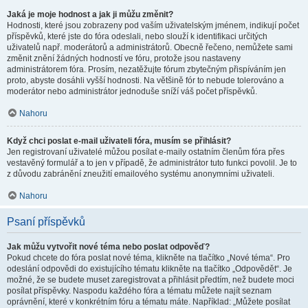
Jaká je moje hodnost a jak ji můžu změnit?
Hodnosti, které jsou zobrazeny pod vaším uživatelským jménem, indikují počet
příspěvků, které jste do fóra odeslali, nebo slouží k identifikaci určitých
uživatelů např. moderátorů a administrátorů. Obecně řečeno, nemůžete sami
změnit znění žádných hodností ve fóru, protože jsou nastaveny
administrátorem fóra. Prosím, nezatěžujte fórum zbytečným přispíváním jen
proto, abyste dosáhli vyšší hodnosti. Na většině fór to nebude tolerováno a
moderátor nebo administrátor jednoduše sníží váš počet příspěvků.
Nahoru
Když chci poslat e-mail uživateli fóra, musím se přihlásit?
Jen registrovaní uživatelé můžou posílat e-maily ostatním členům fóra přes
vestavěný formulář a to jen v případě, že administrátor tuto funkci povolil. Je to
z důvodu zabránění zneužití emailového systému anonymními uživateli.
Nahoru
Psaní příspěvků
Jak můžu vytvořit nové téma nebo poslat odpověď?
Pokud chcete do fóra poslat nové téma, klikněte na tlačítko „Nové téma“. Pro
odeslání odpovědi do existujícího tématu klikněte na tlačítko „Odpovědět“. Je
možné, že se budete muset zaregistrovat a přihlásit předtím, než budete moci
posílat příspěvky. Naspodu každého fóra a tématu můžete najít seznam
oprávnění, které v konkrétním fóru a tématu máte. Například: „Můžete posílat