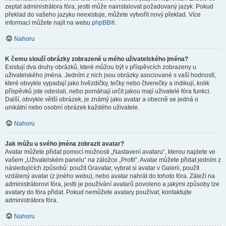
zeptat administrátora fóra, jestli může nainstalovat požadovaný jazyk. Pokud
překlad do vašeho jazyku neexistuje, můžete vytvořit nový překlad. Více
informací můžete najít na webu
phpBB
®.
Nahoru
K čemu slouží obrázky zobrazené u mého uživatelského jména?
Existují dva druhy obrázků, které můžou být v příspěvcích zobrazeny u
uživatelského jména. Jedním z nich jsou obrázky asociované s vaší hodností,
které obvykle vypadají jako hvězdičky, tečky nebo čtverečky a indikují, kolik
příspěvků jste odeslali, nebo pomáhají určit jakou mají uživatelé fóra funkci.
Další, obvykle větší obrázek, je známý jako avatar a obecně se jedná o
unikátní nebo osobní obrázek každého uživatele.
Nahoru
Jak můžu u svého jména zobrazit avatar?
Avatar můžete přidat pomocí možnosti „Nastavení avataru“, kterou najdete ve
vašem „Uživatelském panelu“ na záložce „Profil“. Avatar můžete přidat jedním z
následujících způsobů: použít Gravatar, vybrat si avatar v Galerii, použít
vzdálený avatar (z jiného webu), nebo avatar nahrát do tohoto fóra. Záleží na
administrátorovi fóra, jestli je používání avatarů povoleno a jakými způsoby lze
avatary do fóra přidat. Pokud nemůžete avatary používat, kontaktujte
administrátora fóra.
Nahoru