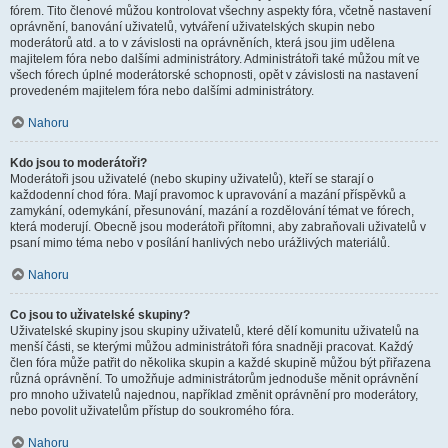
fórem. Tito členové můžou kontrolovat všechny aspekty fóra, včetně nastavení
oprávnění, banování uživatelů, vytváření uživatelských skupin nebo
moderátorů atd. a to v závislosti na oprávněních, která jsou jim udělena
majitelem fóra nebo dalšími administrátory. Administrátoři také můžou mít ve
všech fórech úplné moderátorské schopnosti, opět v závislosti na nastavení
provedeném majitelem fóra nebo dalšími administrátory.
Nahoru
Kdo jsou to moderátoři?
Moderátoři jsou uživatelé (nebo skupiny uživatelů), kteří se starají o
každodenní chod fóra. Mají pravomoc k upravování a mazání příspěvků a
zamykání, odemykání, přesunování, mazání a rozdělování témat ve fórech,
která moderují. Obecně jsou moderátoři přítomni, aby zabraňovali uživatelů v
psaní mimo téma nebo v posílání hanlivých nebo urážlivých materiálů.
Nahoru
Co jsou to uživatelské skupiny?
Uživatelské skupiny jsou skupiny uživatelů, které dělí komunitu uživatelů na
menší části, se kterými můžou administrátoři fóra snadněji pracovat. Každý
člen fóra může patřit do několika skupin a každé skupině můžou být přiřazena
různá oprávnění. To umožňuje administrátorům jednoduše měnit oprávnění
pro mnoho uživatelů najednou, například změnit oprávnění pro moderátory,
nebo povolit uživatelům přístup do soukromého fóra.
Nahoru