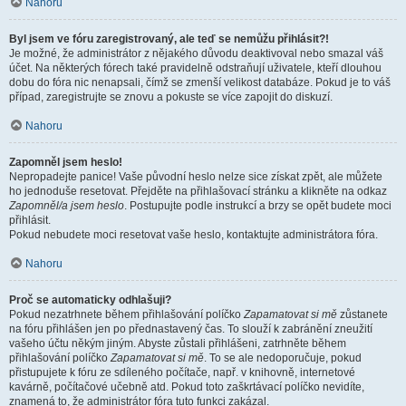
Nahoru
Byl jsem ve fóru zaregistrovaný, ale teď se nemůžu přihlásit?!
Je možné, že administrátor z nějakého důvodu deaktivoval nebo smazal váš
účet. Na některých fórech také pravidelně odstraňují uživatele, kteří dlouhou
dobu do fóra nic nenapsali, čímž se zmenší velikost databáze. Pokud je to váš
případ, zaregistrujte se znovu a pokuste se více zapojit do diskuzí.
Nahoru
Zapomněl jsem heslo!
Nepropadejte panice! Vaše původní heslo nelze sice získat zpět, ale můžete
ho jednoduše resetovat. Přejděte na přihlašovací stránku a klikněte na odkaz
Zapomněl/a jsem heslo
. Postupujte podle instrukcí a brzy se opět budete moci
přihlásit.
Pokud nebudete moci resetovat vaše heslo, kontaktujte administrátora fóra.
Nahoru
Proč se automaticky odhlašuji?
Pokud nezatrhnete během přihlašování políčko
Zapamatovat si mě
zůstanete
na fóru přihlášen jen po přednastavený čas. To slouží k zabránění zneužití
vašeho účtu někým jiným. Abyste zůstali přihlášeni, zatrhněte během
přihlašování políčko
Zapamatovat si mě
. To se ale nedoporučuje, pokud
přistupujete k fóru ze sdíleného počítače, např. v knihovně, internetové
kavárně, počítačové učebně atd. Pokud toto zaškrtávací políčko nevidíte,
znamená to, že administrátor fóra tuto funkci zakázal.