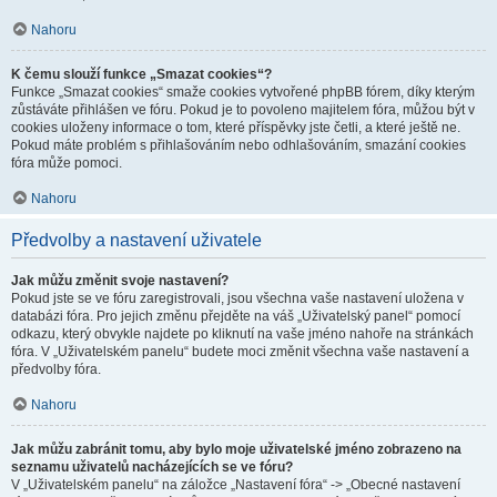
Nahoru
K čemu slouží funkce „Smazat cookies“?
Funkce „Smazat cookies“ smaže cookies vytvořené phpBB fórem, díky kterým
zůstáváte přihlášen ve fóru. Pokud je to povoleno majitelem fóra, můžou být v
cookies uloženy informace o tom, které příspěvky jste četli, a které ještě ne.
Pokud máte problém s přihlašováním nebo odhlašováním, smazání cookies
fóra může pomoci.
Nahoru
Předvolby a nastavení uživatele
Jak můžu změnit svoje nastavení?
Pokud jste se ve fóru zaregistrovali, jsou všechna vaše nastavení uložena v
databázi fóra. Pro jejich změnu přejděte na váš „Uživatelský panel“ pomocí
odkazu, který obvykle najdete po kliknutí na vaše jméno nahoře na stránkách
fóra. V „Uživatelském panelu“ budete moci změnit všechna vaše nastavení a
předvolby fóra.
Nahoru
Jak můžu zabránit tomu, aby bylo moje uživatelské jméno zobrazeno na
seznamu uživatelů nacházejících se ve fóru?
V „Uživatelském panelu“ na záložce „Nastavení fóra“ -> „Obecné nastavení