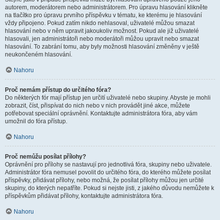
autorem, moderátorem nebo administrátorem. Pro úpravu hlasování klikněte
na tlačítko pro úpravu prvního příspěvku v tématu, ke kterému je hlasování
vždy připojeno. Pokud zatím nikdo nehlasoval, uživatelé můžou smazat
hlasování nebo v něm upravit jakoukoliv možnost. Pokud ale již uživatelé
hlasovali, jen administrátoři nebo moderátoři můžou upravit nebo smazat
hlasování. To zabrání tomu, aby byly možnosti hlasování změněny v ještě
neukončeném hlasování.
Nahoru
Proč nemám přístup do určitého fóra?
Do některých fór mají přístup jen určití uživatelé nebo skupiny. Abyste je mohli
zobrazit, číst, přispívat do nich nebo v nich provádět jiné akce, můžete
potřebovat speciální oprávnění. Kontaktujte administrátora fóra, aby vám
umožnil do fóra přístup.
Nahoru
Proč nemůžu posílat přílohy?
Oprávnění pro přílohy se nastavují pro jednotlivá fóra, skupiny nebo uživatele.
Administrátor fóra nemusel povolit do určitého fóra, do kterého můžete posílat
příspěvky, přidávat přílohy, nebo možná, že posílat přílohy můžou jen určité
skupiny, do kterých nepatříte. Pokud si nejste jisti, z jakého důvodu nemůžete k
příspěvkům přidávat přílohy, kontaktujte administrátora fóra.
Nahoru