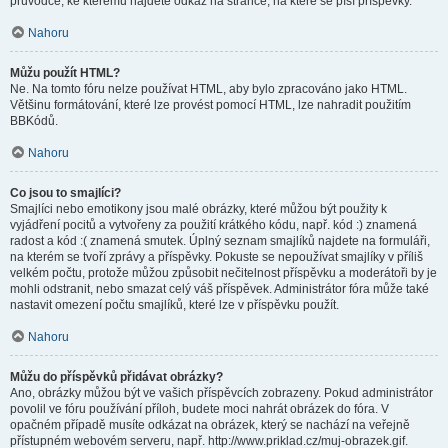
průvodce, ke kterému najdete odkaz na stránce, na které se píší příspěvky.
Nahoru
Můžu použít HTML?
Ne. Na tomto fóru nelze používat HTML, aby bylo zpracováno jako HTML.
Většinu formátování, které lze provést pomocí HTML, lze nahradit použitím
BBKódů.
Nahoru
Co jsou to smajlíci?
Smajlíci nebo emotikony jsou malé obrázky, které můžou být použity k
vyjádření pocitů a vytvořeny za použití krátkého kódu, např. kód :) znamená
radost a kód :( znamená smutek. Úplný seznam smajlíků najdete na formuláři,
na kterém se tvoří zprávy a příspěvky. Pokuste se nepoužívat smajlíky v příliš
velkém počtu, protože můžou způsobit nečitelnost příspěvku a moderátoři by je
mohli odstranit, nebo smazat celý váš příspěvek. Administrátor fóra může také
nastavit omezení počtu smajlíků, které lze v příspěvku použít.
Nahoru
Můžu do příspěvků přidávat obrázky?
Ano, obrázky můžou být ve vašich příspěvcích zobrazeny. Pokud administrátor
povolil ve fóru používání příloh, budete moci nahrát obrázek do fóra. V
opačném případě musíte odkázat na obrázek, který se nachází na veřejně
přístupném webovém serveru, např. http://www.priklad.cz/muj-obrazek.gif.