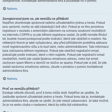
zaregistrovat. Kontaktujte administrátora fóra a požádejte ho o pomoc.
Nahoru
Zaregistroval jsem se, ale nemůžu se přihlásit!
Nejdříve zkontrolujte správnost vašeho uživatelského jména a hesla. Pokud
jsou správné, mohly se stát následující dvě věci. Pokud je ve fóru povolena
registrace v souladu s americkým zákonem na ochranu soukromí nezletilých
na internetu COPPA a vy jste během registrace zadali, že ještě nemáte třináct
let, budete muset postupovat podle instrukcí, které jste obdrželi e-mailem. Na
některých fórech je také vyžadováno, aby před přihlášením proběhla aktivace
nově registrovaného účtu a to buď vámi, nebo administrátorem. Tato informace
byla zobrazena během registrace. Pokud jste obdrželi registrační email,
pokračujte podle instrukcí, které v něm najdete. Pokud jste registrační email
neobdrželi, mohli jste zadat špatnou emailovou adresu, nebo byl email
zachycen spam filtrem a skončil ve složce se spamy. Pokud jste si jistí, že jste
zadali správnou emailovou adresu, zkuste s prosbou o pomoc kontaktovat
administrátora fóra.
Nahoru
Proč se nemůžu přihlásit?
Existuje několik důvodů, proč k tomu může dojít. Nejdříve se ujistěte, že
zadáváte správné uživatelské jméno a heslo. Pokud tomu tak je, kontaktujte
administrátora fóra, abyste se ujistili, že jste nebyli zabanováni. Je také možné,
že je na webu chyba v nastavení, která by měla být odstraněna.