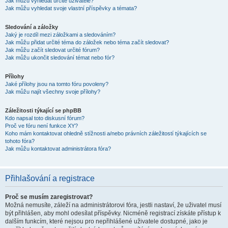
Jak můžu vyhledat určité uživatele?
Jak můžu vyhledat svoje vlastní příspěvky a témata?
Sledování a záložky
Jaký je rozdíl mezi záložkami a sledováním?
Jak můžu přidat určité téma do záložek nebo téma začít sledovat?
Jak můžu začít sledovat určité fórum?
Jak můžu ukončit sledování témat nebo fór?
Přílohy
Jaké přílohy jsou na tomto fóru povoleny?
Jak můžu najít všechny svoje přílohy?
Záležitosti týkající se phpBB
Kdo napsal toto diskusní fórum?
Proč ve fóru není funkce XY?
Koho mám kontaktovat ohledně stížnosti a/nebo právních záležitostí týkajících se
tohoto fóra?
Jak můžu kontaktovat administrátora fóra?
Přihlašování a registrace
Proč se musím zaregistrovat?
Možná nemusíte, záleží na administrátorovi fóra, jestli nastaví, že uživatel musí
být přihlášen, aby mohl odesílat příspěvky. Nicméně registrací získáte přístup k
dalším funkcím, které nejsou pro nepřihlášené uživatele dostupné, jako je