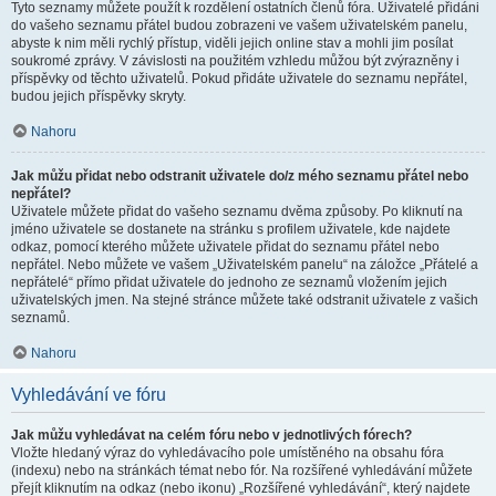
Tyto seznamy můžete použít k rozdělení ostatních členů fóra. Uživatelé přidáni
do vašeho seznamu přátel budou zobrazeni ve vašem uživatelském panelu,
abyste k nim měli rychlý přístup, viděli jejich online stav a mohli jim posílat
soukromé zprávy. V závislosti na použitém vzhledu můžou být zvýrazněny i
příspěvky od těchto uživatelů. Pokud přidáte uživatele do seznamu nepřátel,
budou jejich příspěvky skryty.
Nahoru
Jak můžu přidat nebo odstranit uživatele do/z mého seznamu přátel nebo
nepřátel?
Uživatele můžete přidat do vašeho seznamu dvěma způsoby. Po kliknutí na
jméno uživatele se dostanete na stránku s profilem uživatele, kde najdete
odkaz, pomocí kterého můžete uživatele přidat do seznamu přátel nebo
nepřátel. Nebo můžete ve vašem „Uživatelském panelu“ na záložce „Přátelé a
nepřátelé“ přímo přidat uživatele do jednoho ze seznamů vložením jejich
uživatelských jmen. Na stejné stránce můžete také odstranit uživatele z vašich
seznamů.
Nahoru
Vyhledávání ve fóru
Jak můžu vyhledávat na celém fóru nebo v jednotlivých fórech?
Vložte hledaný výraz do vyhledávacího pole umístěného na obsahu fóra
(indexu) nebo na stránkách témat nebo fór. Na rozšířené vyhledávání můžete
přejít kliknutím na odkaz (nebo ikonu) „Rozšířené vyhledávání“, který najdete