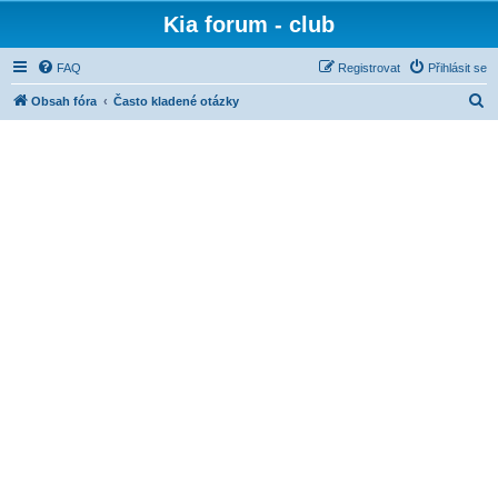
Kia forum - club
FAQ
Registrovat
Přihlásit se
H
Obsah fóra
Často kladené otázky
l
e
d
a
t