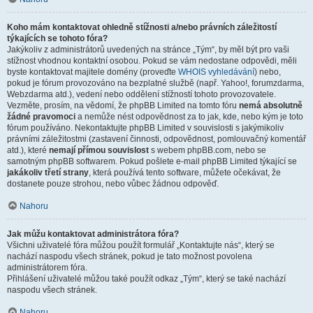
Koho mám kontaktovat ohledně stížnosti a/nebo právních záležitostí
týkajících se tohoto fóra?
Jakýkoliv z administrátorů uvedených na stránce „Tým“, by měl být pro vaši
stížnost vhodnou kontaktní osobou. Pokud se vám nedostane odpovědi, měli
byste kontaktovat majitele domény (proveďte
WHOIS vyhledávání
) nebo,
pokud je fórum provozováno na bezplatné službě (např. Yahoo!, forumzdarma,
Webzdarma atd.), vedení nebo oddělení stížností tohoto provozovatele.
Vezměte, prosím, na vědomí, že phpBB Limited na tomto fóru
nemá absolutně
žádné pravomoci
a nemůže nést odpovědnost za to jak, kde, nebo kým je toto
fórum používáno. Nekontaktujte phpBB Limited v souvislosti s jakýmikoliv
právními záležitostmi (zastavení činnosti, odpovědnost, pomlouvačný komentář
atd.), které
nemají přímou souvislost
s webem phpBB.com, nebo se
samotným phpBB softwarem. Pokud pošlete e-mail phpBB Limited týkající se
jakákoliv třetí strany
, která používá tento software, můžete očekávat, že
dostanete pouze strohou, nebo vůbec žádnou odpověď.
Nahoru
Jak můžu kontaktovat administrátora fóra?
Všichni uživatelé fóra můžou použít formulář „Kontaktujte nás“, který se
nachází naspodu všech stránek, pokud je tato možnost povolena
administrátorem fóra.
Přihlášení uživatelé můžou také použít odkaz „Tým“, který se také nachází
naspodu všech stránek.
Nahoru