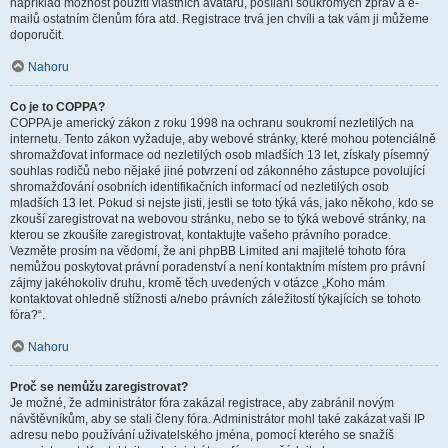
například možnost použití vlastních avatarů, posílání soukromých zpráv a e-
mailů ostatním členům fóra atd. Registrace trvá jen chvíli a tak vám ji můžeme
doporučit.
Nahoru
Co je to COPPA?
COPPA je americký zákon z roku 1998 na ochranu soukromí nezletilých na
internetu. Tento zákon vyžaduje, aby webové stránky, které mohou potenciálně
shromažďovat informace od nezletilých osob mladších 13 let, získaly písemný
souhlas rodičů nebo nějaké jiné potvrzení od zákonného zástupce povolující
shromažďování osobních identifikačních informací od nezletilých osob
mladších 13 let. Pokud si nejste jisti, jestli se toto týká vás, jako někoho, kdo se
zkouší zaregistrovat na webovou stránku, nebo se to týká webové stránky, na
kterou se zkoušíte zaregistrovat, kontaktujte vašeho právního poradce.
Vezměte prosím na vědomí, že ani phpBB Limited ani majitelé tohoto fóra
nemůžou poskytovat právní poradenství a není kontaktním místem pro právní
zájmy jakéhokoliv druhu, kromě těch uvedených v otázce „Koho mám
kontaktovat ohledně stížnosti a/nebo právních záležitostí týkajících se tohoto
fóra?“.
Nahoru
Proč se nemůžu zaregistrovat?
Je možné, že administrátor fóra zakázal registrace, aby zabránil novým
návštěvníkům, aby se stali členy fóra. Administrátor mohl také zakázat vaši IP
adresu nebo používání uživatelského jména, pomocí kterého se snažíš