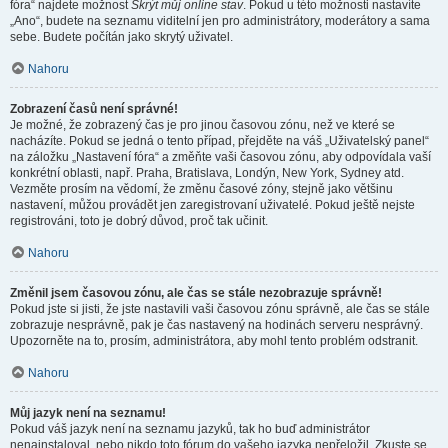
fóra“ najdete možnost
Skrýt můj online stav
. Pokud u této možnosti nastavíte
„Ano“, budete na seznamu viditelní jen pro administrátory, moderátory a sama
sebe. Budete počítán jako skrytý uživatel.
Nahoru
Zobrazení časů není správné!
Je možné, že zobrazený čas je pro jinou časovou zónu, než ve které se
nacházíte. Pokud se jedná o tento případ, přejděte na váš „Uživatelský panel“
na záložku „Nastavení fóra“ a změňte vaši časovou zónu, aby odpovídala vaší
konkrétní oblasti, např. Praha, Bratislava, Londýn, New York, Sydney atd.
Vezměte prosím na vědomí, že změnu časové zóny, stejně jako většinu
nastavení, můžou provádět jen zaregistrovaní uživatelé. Pokud ještě nejste
registrováni, toto je dobrý důvod, proč tak učinit.
Nahoru
Změnil jsem časovou zónu, ale čas se stále nezobrazuje správně!
Pokud jste si jisti, že jste nastavili vaši časovou zónu správně, ale čas se stále
zobrazuje nesprávně, pak je čas nastavený na hodinách serveru nesprávný.
Upozorněte na to, prosím, administrátora, aby mohl tento problém odstranit.
Nahoru
Můj jazyk není na seznamu!
Pokud váš jazyk není na seznamu jazyků, tak ho buď administrátor
nenainstaloval, nebo nikdo toto fórum do vašeho jazyka nepřeložil. Zkuste se