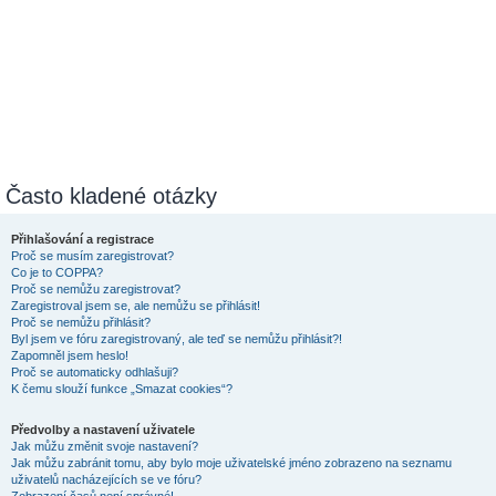
Často kladené otázky
Přihlašování a registrace
Proč se musím zaregistrovat?
Co je to COPPA?
Proč se nemůžu zaregistrovat?
Zaregistroval jsem se, ale nemůžu se přihlásit!
Proč se nemůžu přihlásit?
Byl jsem ve fóru zaregistrovaný, ale teď se nemůžu přihlásit?!
Zapomněl jsem heslo!
Proč se automaticky odhlašuji?
K čemu slouží funkce „Smazat cookies“?
Předvolby a nastavení uživatele
Jak můžu změnit svoje nastavení?
Jak můžu zabránit tomu, aby bylo moje uživatelské jméno zobrazeno na seznamu
uživatelů nacházejících se ve fóru?