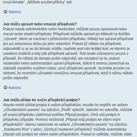
nová témata“, „Můžete posílat přílohy“ atd.
Nahoru
Jak můžu upravit nebo smazat příspěvek?
Pokud nejste administrátor nebo moderátor, můžete pouze upravovat nebo
mazat svoje vlastní příspěvky. Příspěvek můžete upravit po kliknutí na tlačítko
„Upravit“, které se nachází v příslušném příspěvku. Někdy lze upravit příspěvek
jen po omezenou dobu po jeho odeslání. Pokud již někdo na příspěvek
odpověděl a vy se do tématu vrátíte, najdete pod ním krátký text, ve kterém je
uvedeno kolikrát a kdy jste příspěvek upravili. Toto bude zobrazeno pouze v
případě, že někdo do tématu pošle odpověď, ale neobjeví se to, pokud
moderátor nebo administrátor upraví příspěvek, ačkoli ti mohou zanechat na
základě vlastního uvážení vzkaz, proč příspěvek upravili. Vezměte prosím na
vědomí, že normální uživatelé nemůžou smazat příspěvek, když k němu někdo
pošle odpověď.
Nahoru
Jak můžu přidat ke svým příspěvků podpis?
Abyste mohli přidat podpis k vašim příspěvkům, musíte ho nejdřív ve vašem
„Uživatelském panelu“ na záložce „Profil“ vytvořit. Jakmile ho vytvoříte, můžete
při psaní příspěvku zatrhnout políčko
Připojit podpis
, čímž váš podpis k
příspěvku připojíte. Pomocí možnosti „Připojit můj podpis ke všem mým
příspěvkům“, kterou naleznete ve vašem „Uživatelském panelu“ na záložce
„Nastavení fóra“ v sekci „Výchozí nastavení příspěvků“ můžete automaticky
připojit váš podpis ke všem vašim příspěvkům. Pokud to uděláte, můžete stále