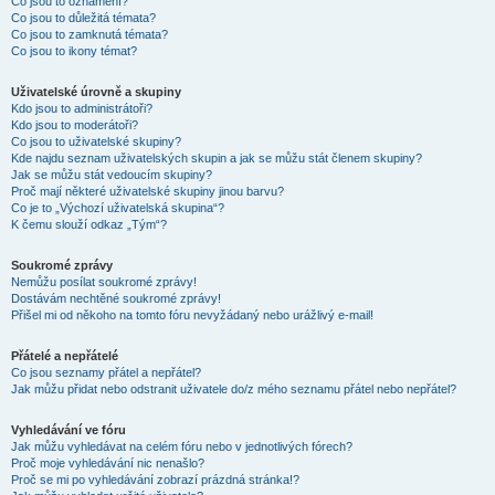
Co jsou to oznámení?
Co jsou to důležitá témata?
Co jsou to zamknutá témata?
Co jsou to ikony témat?
Uživatelské úrovně a skupiny
Kdo jsou to administrátoři?
Kdo jsou to moderátoři?
Co jsou to uživatelské skupiny?
Kde najdu seznam uživatelských skupin a jak se můžu stát členem skupiny?
Jak se můžu stát vedoucím skupiny?
Proč mají některé uživatelské skupiny jinou barvu?
Co je to „Výchozí uživatelská skupina“?
K čemu slouží odkaz „Tým“?
Soukromé zprávy
Nemůžu posílat soukromé zprávy!
Dostávám nechtěné soukromé zprávy!
Přišel mi od někoho na tomto fóru nevyžádaný nebo urážlivý e-mail!
Přátelé a nepřátelé
Co jsou seznamy přátel a nepřátel?
Jak můžu přidat nebo odstranit uživatele do/z mého seznamu přátel nebo nepřátel?
Vyhledávání ve fóru
Jak můžu vyhledávat na celém fóru nebo v jednotlivých fórech?
Proč moje vyhledávání nic nenašlo?
Proč se mi po vyhledávání zobrazí prázdná stránka!?