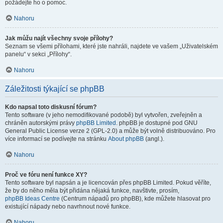
požádejte ho o pomoc.
Nahoru
Jak můžu najít všechny svoje přílohy?
Seznam se všemi přílohami, které jste nahráli, najdete ve vašem „Uživatelském
panelu“ v sekci „Přílohy“.
Nahoru
Záležitosti týkající se phpBB
Kdo napsal toto diskusní fórum?
Tento software (v jeho nemodifikované podobě) byl vytvořen, zveřejněn a
chráněn autorskými právy
phpBB Limited
. phpBB je dostupné pod GNU
General Public License verze 2 (GPL-2.0) a může být volně distribuováno. Pro
více informací se podívejte na stránku
About phpBB
(angl.).
Nahoru
Proč ve fóru není funkce XY?
Tento software byl napsán a je licencován přes phpBB Limited. Pokud věříte,
že by do něho měla být přidána nějaká funkce, navštivte, prosím,
phpBB Ideas Centre
(Centrum nápadů pro phpBB), kde můžete hlasovat pro
existující nápady nebo navrhnout nové funkce.
Nahoru