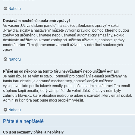
Nahoru
Dostávám nechtěné soukromé zprávy!
Ve vašem „Uživatelském panelu“ na záložce „Soukromé zprávy“ v sekci
„Pravidla, složky a nastavení“ můžete vytvořit pravidlo, pomocí kterého budou
zprávy od určeného uživatele nebo uživatelů automaticky smazány. Pokud
dostáváte urážlivé soukromé zprávy od určitého uživatele, nahlaste zprávy
moderátorům. Ti mají pravomoc zabránit uživateli v odesílání soukromých
zpráv.
Nahoru
Přišel mi od někoho na tomto fóru nevyžádaný nebo urážlivý e-mail!
Je nám líto, že se vám to stalo. Formulář pro odesílání e-mailů používaný na
tomto fóru obsahuje obranné mechanismy, pomocí kterých můžeme
vystopovat, kdo posílá takové emaily, proto pošlete administrátorovi fóra email
s úplnou kopií emailu, který vám přišel. Je velmi důležité, aby v něm byly
zahrnuty hlavičky, které obsahují podrobné údaje o uživateli, který email poslal.
Administrátor fóra pak bude moci problém vyřešit.
Nahoru
Přátelé a nepřátelé
Co jsou seznamy přátel a nepřátel?