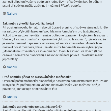
zamezit připojení vašeho podpisu k jednotlivým příspěvkům tak, že během
psaní příspěvku zrušíte zaškrtnutí možnosti
Připojit podpis
.
Nahoru
Jak můžu vytvořit hlasování/anketu?
Při posílání nového tématu, nebo při úpravě prvního příspěvku tématu, klikněte
na záložku „Vytvořit hlasování“ pod hlavním formulářem pro text příspěvku.
Pokud tuto záložku nevidíte, nemáte potřebné oprávnění k vytvoření hlasování.
Vložte „Hlasovací otázku“ a nejméně dvě „Možnosti hlasování“, ujistěte se, že
je každá možnost napsaná v textovém poli na vlastním řádku. Můžete také
nastavit počet možností, které uživatel může během hlasování vybrat (v poli
„Možností na uživatele“), časové omezení trvání hlasování ve dnech (0 pro
časově neomezené hlasování) a nakonec můžete povolit uživatelům měnit
jejich hlasy.
Nahoru
Proč nemůžu přidat do hlasování více možností?
Omezení počtu možností v hlasování je nastaveno administrátorem fóra. Pokud
si myslíte, že potřebujete do vašeho hlasování vložit více možností než je
povoleno, kontaktujte administrátora fóra.
Nahoru
Jak můžu upravit nebo smazat hlasování?
Stejně jako v případě příspěvků může být hlasování upraveno pouze jeho