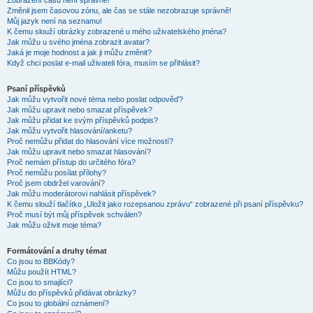
Zobrazení časů není správné!
Změnil jsem časovou zónu, ale čas se stále nezobrazuje správně!
Můj jazyk není na seznamu!
K čemu slouží obrázky zobrazené u mého uživatelského jména?
Jak můžu u svého jména zobrazit avatar?
Jaká je moje hodnost a jak ji můžu změnit?
Když chci poslat e-mail uživateli fóra, musím se přihlásit?
Psaní příspěvků
Jak můžu vytvořit nové téma nebo poslat odpověď?
Jak můžu upravit nebo smazat příspěvek?
Jak můžu přidat ke svým příspěvků podpis?
Jak můžu vytvořit hlasování/anketu?
Proč nemůžu přidat do hlasování více možností?
Jak můžu upravit nebo smazat hlasování?
Proč nemám přístup do určitého fóra?
Proč nemůžu posílat přílohy?
Proč jsem obdržel varování?
Jak můžu moderátorovi nahlásit příspěvek?
K čemu slouží tlačítko „Uložit jako rozepsanou zprávu“ zobrazené při psaní příspěvku?
Proč musí být můj příspěvek schválen?
Jak můžu oživit moje téma?
Formátování a druhy témat
Co jsou to BBKódy?
Můžu použít HTML?
Co jsou to smajlíci?
Můžu do příspěvků přidávat obrázky?
Co jsou to globální oznámení?