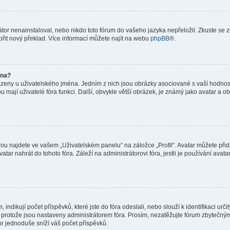
or nenainstaloval, nebo nikdo toto fórum do vašeho jazyka nepřeložil. Zkuste se ze
ořit nový překlad. Více informací můžete najít na webu
phpBB
®.
éna?
azeny u uživatelského jména. Jedním z nich jsou obrázky asociované s vaší hodnost
jakou mají uživatelé fóra funkci. Další, obvykle větší obrázek, je známý jako avatar
ou najdete ve vašem „Uživatelském panelu“ na záložce „Profil“. Avatar můžete přida
vatar nahrát do tohoto fóra. Záleží na administrátorovi fóra, jestli je používání ava
ndikují počet příspěvků, které jste do fóra odeslali, nebo slouží k identifikaci urč
protože jsou nastaveny administrátorem fóra. Prosím, nezatěžujte fórum zbytečným 
or jednoduše sníží váš počet příspěvků.