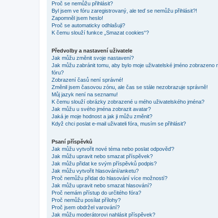
Proč se nemůžu přihlásit?
Byl jsem ve fóru zaregistrovaný, ale teď se nemůžu přihlásit?!
Zapomněl jsem heslo!
Proč se automaticky odhlašuji?
K čemu slouží funkce „Smazat cookies“?
Předvolby a nastavení uživatele
Jak můžu změnit svoje nastavení?
Jak můžu zabránit tomu, aby bylo moje uživatelské jméno zobrazeno 
fóru?
Zobrazení časů není správné!
Změnil jsem časovou zónu, ale čas se stále nezobrazuje správně!
Můj jazyk není na seznamu!
K čemu slouží obrázky zobrazené u mého uživatelského jména?
Jak můžu u svého jména zobrazit avatar?
Jaká je moje hodnost a jak ji můžu změnit?
Když chci poslat e-mail uživateli fóra, musím se přihlásit?
Psaní příspěvků
Jak můžu vytvořit nové téma nebo poslat odpověď?
Jak můžu upravit nebo smazat příspěvek?
Jak můžu přidat ke svým příspěvků podpis?
Jak můžu vytvořit hlasování/anketu?
Proč nemůžu přidat do hlasování více možností?
Jak můžu upravit nebo smazat hlasování?
Proč nemám přístup do určitého fóra?
Proč nemůžu posílat přílohy?
Proč jsem obdržel varování?
Jak můžu moderátorovi nahlásit příspěvek?