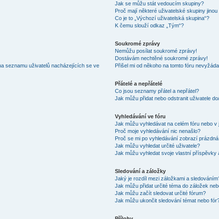
Jak se můžu stát vedoucím skupiny?
Proč mají některé uživatelské skupiny jinou
Co je to „Výchozí uživatelská skupina“?
K čemu slouží odkaz „Tým“?
Soukromé zprávy
Nemůžu posílat soukromé zprávy!
Dostávám nechtěné soukromé zprávy!
na seznamu uživatelů nacházejících se ve
Přišel mi od někoho na tomto fóru nevyžáda
Přátelé a nepřátelé
Co jsou seznamy přátel a nepřátel?
Jak můžu přidat nebo odstranit uživatele d
Vyhledávání ve fóru
Jak můžu vyhledávat na celém fóru nebo v 
Proč moje vyhledávání nic nenašlo?
Proč se mi po vyhledávání zobrazí prázdná
Jak můžu vyhledat určité uživatele?
Jak můžu vyhledat svoje vlastní příspěvky
Sledování a záložky
Jaký je rozdíl mezi záložkami a sledováním
Jak můžu přidat určité téma do záložek neb
Jak můžu začít sledovat určité fórum?
Jak můžu ukončit sledování témat nebo fór
Přílohy