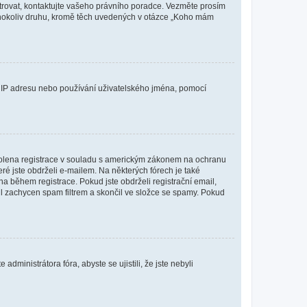
istrovat, kontaktujte vašeho právního poradce. Vezměte prosím
kéhokoliv druhu, kromě těch uvedených v otázce „Koho mám
ši IP adresu nebo používání uživatelského jména, pomocí
povolena registrace v souladu s americkým zákonem na ochranu
eré jste obdrželi e-mailem. Na některých fórech je také
 během registrace. Pokud jste obdrželi registrační email,
ail zachycen spam filtrem a skončil ve složce se spamy. Pokud
dministrátora fóra, abyste se ujistili, že jste nebyli