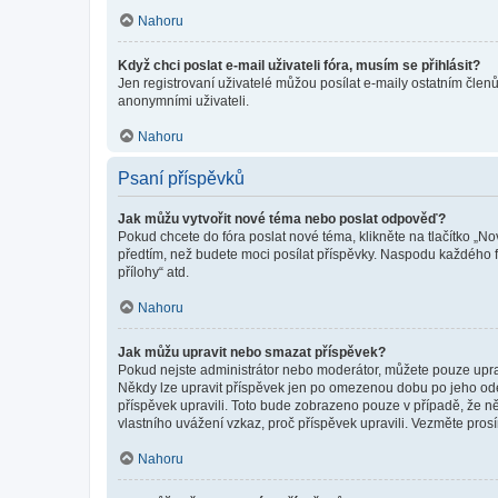
Nahoru
Když chci poslat e-mail uživateli fóra, musím se přihlásit?
Jen registrovaní uživatelé můžou posílat e-maily ostatním členů
anonymními uživateli.
Nahoru
Psaní příspěvků
Jak můžu vytvořit nové téma nebo poslat odpověď?
Pokud chcete do fóra poslat nové téma, klikněte na tlačítko „No
předtím, než budete moci posílat příspěvky. Naspodu každého fó
přílohy“ atd.
Nahoru
Jak můžu upravit nebo smazat příspěvek?
Pokud nejste administrátor nebo moderátor, můžete pouze upravo
Někdy lze upravit příspěvek jen po omezenou dobu po jeho odesl
příspěvek upravili. Toto bude zobrazeno pouze v případě, že n
vlastního uvážení vzkaz, proč příspěvek upravili. Vezměte pr
Nahoru