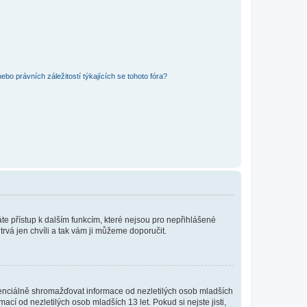
bo právních záležitostí týkajících se tohoto fóra?
káte přístup k dalším funkcím, které nejsou pro nepřihlášené
trvá jen chvíli a tak vám ji můžeme doporučit.
enciálně shromažďovat informace od nezletilých osob mladších
í od nezletilých osob mladších 13 let. Pokud si nejste jisti,