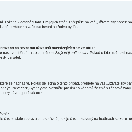
ení uložena v databázi fóra. Pro jejich změnu přejděte na váš „Uživatelský panel“ p
i změnit všechna vaše nastavení a předvolby fóra.
obrazeno na seznamu uživatelů nacházejících se ve fóru?
né nastavení fóra“ najdete možnost
Skrýt můj online stav
. Pokud u této možnosti nas
rytý uživatel.
teré se nacházíte. Pokud se jedná o tento případ, přejděte na váš „Uživatelský pa
a, Londýn, New York, Sydney atd. Vezměte prosím na vědomí, že změnu časové zóny, 
 dobrý důvod, proč tak učinit.
rávně!
ě, ale čas se stále zobrazuje nesprávně, pak je čas nastavený na hodinách serveru 