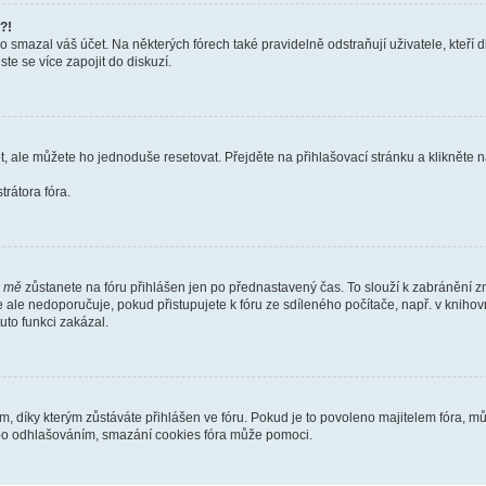
?!
smazal váš účet. Na některých fórech také pravidelně odstraňují uživatele, kteří d
te se více zapojit do diskuzí.
t, ale můžete ho jednoduše resetovat. Přejděte na přihlašovací stránku a klikněte
rátora fóra.
i mě
zůstanete na fóru přihlášen jen po přednastavený čas. To slouží k zabránění zn
se ale nedoporučuje, pokud přistupujete k fóru ze sdíleného počítače, např. v kniho
tuto funkci zakázal.
díky kterým zůstáváte přihlášen ve fóru. Pokud je to povoleno majitelem fóra, můž
nebo odhlašováním, smazání cookies fóra může pomoci.