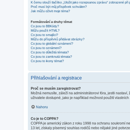
K čemu slouží tlačítko „Uložit jako rozepsanou zprávu“ zobrazené při
Proč musí být můj příspěvek schválen?
Jak můžu oživit moje téma?
Formátování a druhy témat
Co jsou to BBKódy?
Můžu použít HTML?
Co jsou to smajlíci?
Můžu do příspěvků přidávat obrázky?
Co jsou to globální oznámení?
Co jsou to oznámení?
Co jsou to důležitá témata?
Co jsou to zamknutá témata?
Co jsou to ikony témat?
Přihlašování a registrace
Proč se musím zaregistrovat?
Možná nemusíte, záleží na administrátorovi fóra, jestli nastaví,
uživatele dostupné, jako je například možnost použití vlastních
Nahoru
Co je to COPPA?
COPPA je americký zákon z roku 1998 na ochranu soukromí nezl
13 let, získaly písemný souhlas rodičů nebo nějaké jiné potvrze