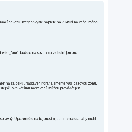
omocí odkazu, který obvykle najdete po kliknutí na vaše jméno
tavíte „Ano“, budete na seznamu viditelní jen pro
nel“ na záložku „Nastavení fóra“ a změňte vaši časovou zónu,
stejně jako většinu nastavení, můžou provádět jen
nesprávný. Upozorněte na to, prosím, administrátora, aby mohl