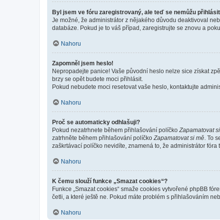
Byl jsem ve fóru zaregistrovaný, ale teď se nemůžu přihlásit
Je možné, že administrátor z nějakého důvodu deaktivoval nebo 
databáze. Pokud je to váš případ, zaregistrujte se znovu a pokus
Nahoru
Zapomněl jsem heslo!
Nepropadejte panice! Vaše původní heslo nelze sice získat zpě
brzy se opět budete moci přihlásit.
Pokud nebudete moci resetovat vaše heslo, kontaktujte administ
Nahoru
Proč se automaticky odhlašuji?
Pokud nezatrhnete během přihlašování políčko
Zapamatovat s
zatrhněte během přihlašování políčko
Zapamatovat si mě
. To 
zaškrtávací políčko nevidíte, znamená to, že administrátor fóra 
Nahoru
K čemu slouží funkce „Smazat cookies“?
Funkce „Smazat cookies“ smaže cookies vytvořené phpBB fórem, 
četli, a které ještě ne. Pokud máte problém s přihlašováním 
Nahoru