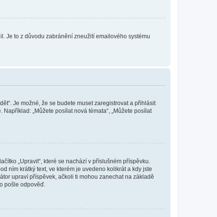
olil. Je to z důvodu zabránění zneužití emailového systému
dět“. Je možné, že se budete muset zaregistrovat a přihlásit
 Například: „Můžete posílat nová témata“, „Můžete posílat
čítko „Upravit“, které se nachází v příslušném příspěvku.
 ním krátký text, ve kterém je uvedeno kolikrát a kdy jste
átor upraví příspěvek, ačkoli ti mohou zanechat na základě
do pošle odpověď.