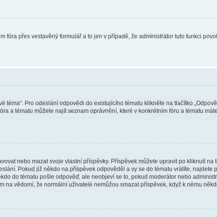
m fóra přes vestavěný formulář a to jen v případě, že administrátor tuto funkci pov
vé téma“. Pro odeslání odpovědi do existujícího tématu klikněte na tlačítko „Odpově
ra a tématu můžete najít seznam oprávnění, které v konkrétním fóru a tématu máte.
vat nebo mazat svoje vlastní příspěvky. Příspěvek můžete upravit po kliknutí na tla
ání. Pokud již někdo na příspěvek odpověděl a vy se do tématu vrátíte, najdete pod
ěkdo do tématu pošle odpověď, ale neobjeví se to, pokud moderátor nebo administr
osím na vědomí, že normální uživatelé nemůžou smazat příspěvek, když k němu něk