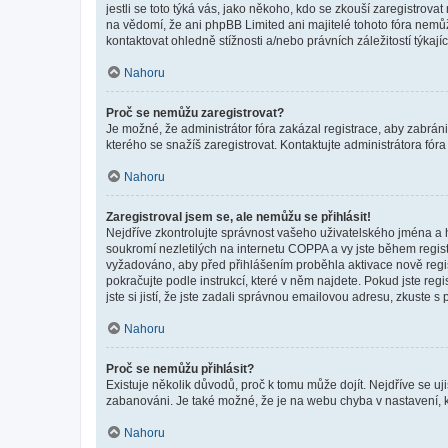
jestli se toto týká vás, jako někoho, kdo se zkouší zaregistro
na vědomí, že ani phpBB Limited ani majitelé tohoto fóra nem
kontaktovat ohledně stížnosti a/nebo právních záležitostí týkajíc
Nahoru
Proč se nemůžu zaregistrovat?
Je možné, že administrátor fóra zakázal registrace, aby zabrán
kterého se snažíš zaregistrovat. Kontaktujte administrátora fór
Nahoru
Zaregistroval jsem se, ale nemůžu se přihlásit!
Nejdříve zkontrolujte správnost vašeho uživatelského jména a 
soukromí nezletilých na internetu COPPA a vy jste během registr
vyžadováno, aby před přihlášením proběhla aktivace nově regis
pokračujte podle instrukcí, které v něm najdete. Pokud jste re
jste si jistí, že jste zadali správnou emailovou adresu, zkuste 
Nahoru
Proč se nemůžu přihlásit?
Existuje několik důvodů, proč k tomu může dojít. Nejdříve se ujis
zabanováni. Je také možné, že je na webu chyba v nastavení, k
Nahoru