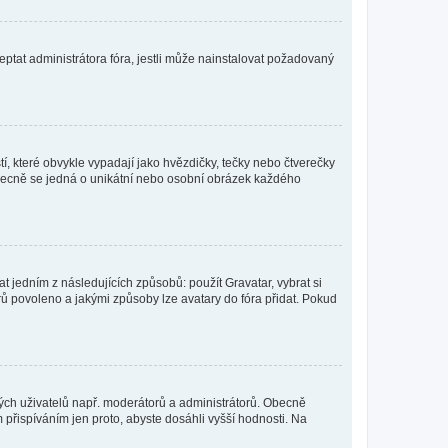
ptat administrátora fóra, jestli může nainstalovat požadovaný
í, které obvykle vypadají jako hvězdičky, tečky nebo čtverečky
 a obecně se jedná o unikátní nebo osobní obrázek každého
t jedním z následujících způsobů: použít Gravatar, vybrat si
tarů povoleno a jakými způsoby lze avatary do fóra přidat. Pokud
itých uživatelů např. moderátorů a administrátorů. Obecně
přispíváním jen proto, abyste dosáhli vyšší hodnosti. Na