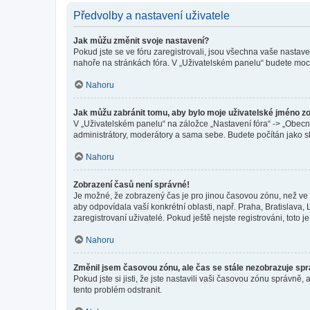
Předvolby a nastavení uživatele
Jak můžu změnit svoje nastavení?
Pokud jste se ve fóru zaregistrovali, jsou všechna vaše nastav
nahoře na stránkách fóra. V „Uživatelském panelu“ budete moc
Nahoru
Jak můžu zabránit tomu, aby bylo moje uživatelské jméno z
V „Uživatelském panelu“ na záložce „Nastavení fóra“ -> „Obec
administrátory, moderátory a sama sebe. Budete počítán jako sk
Nahoru
Zobrazení časů není správné!
Je možné, že zobrazený čas je pro jinou časovou zónu, než ve k
aby odpovídala vaší konkrétní oblasti, např. Praha, Bratislav
zaregistrovaní uživatelé. Pokud ještě nejste registrováni, toto je
Nahoru
Změnil jsem časovou zónu, ale čas se stále nezobrazuje sp
Pokud jste si jisti, že jste nastavili vaši časovou zónu správn
tento problém odstranit.