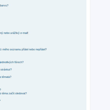
 barvu?
ný nebo urážlivý e-mail!
o/z mého seznamu přátel nebo nepřátel?
jednotlivých fórech?
 stránka!?
 a témata?
?
o téma začít sledovat?
?