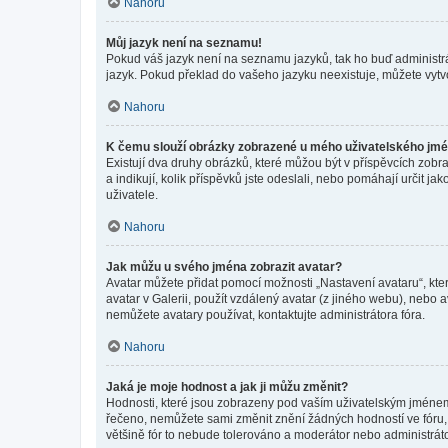
Nahoru
Můj jazyk není na seznamu!
Pokud váš jazyk není na seznamu jazyků, tak ho buď administrát
jazyk. Pokud překlad do vašeho jazyku neexistuje, můžete vytv
Nahoru
K čemu slouží obrázky zobrazené u mého uživatelského jm
Existují dva druhy obrázků, které můžou být v příspěvcích zobr
a indikují, kolik příspěvků jste odeslali, nebo pomáhají určit 
uživatele.
Nahoru
Jak můžu u svého jména zobrazit avatar?
Avatar můžete přidat pomocí možnosti „Nastavení avataru“, kter
avatar v Galerii, použít vzdálený avatar (z jiného webu), nebo a
nemůžete avatary používat, kontaktujte administrátora fóra.
Nahoru
Jaká je moje hodnost a jak ji můžu změnit?
Hodnosti, které jsou zobrazeny pod vaším uživatelským jménem, i
řečeno, nemůžete sami změnit znění žádných hodností ve fóru, 
většině fór to nebude tolerováno a moderátor nebo administrát