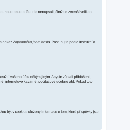
louhou dobu do fóra nic nenapsali, čímž se zmenší velikost
 na odkaz
Zapomněl/a jsem heslo
. Postupujte podle instrukcí a
eužití vašeho účtu někým jiným. Abyste zůstali přihlášeni,
vně, internetové kavárně, počítačové učebně atd. Pokud toto
ou být v cookies uloženy informace o tom, které příspěvky jste