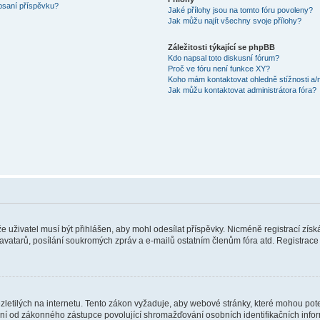
 psaní příspěvku?
Jaké přílohy jsou na tomto fóru povoleny?
Jak můžu najít všechny svoje přílohy?
Záležitosti týkající se phpBB
Kdo napsal toto diskusní fórum?
Proč ve fóru není funkce XY?
Koho mám kontaktovat ohledně stížnosti a/ne
Jak můžu kontaktovat administrátora fóra?
 že uživatel musí být přihlášen, aby mohl odesílat příspěvky. Nicméně registrací zís
 avatarů, posílání soukromých zpráv a e-mailů ostatním členům fóra atd. Registrace 
etilých na internetu. Tento zákon vyžaduje, aby webové stránky, které mohou pot
ní od zákonného zástupce povolující shromažďování osobních identifikačních informac