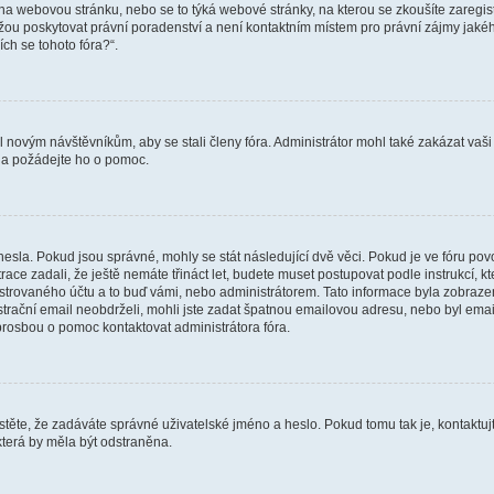
vat na webovou stránku, nebo se to týká webové stránky, na kterou se zkoušíte zareg
ůžou poskytovat právní poradenství a není kontaktním místem pro právní zájmy ja
ích se tohoto fóra?“.
il novým návštěvníkům, aby se stali členy fóra. Administrátor mohl také zakázat va
a a požádejte ho o pomoc.
hesla. Pokud jsou správné, mohly se stát následující dvě věci. Pokud je ve fóru 
ace zadali, že ještě nemáte třináct let, budete muset postupovat podle instrukcí, kt
trovaného účtu a to buď vámi, nebo administrátorem. Tato informace byla zobrazena
gistrační email neobdrželi, mohli jste zadat špatnou emailovou adresu, nebo byl em
s prosbou o pomoc kontaktovat administrátora fóra.
těte, že zadáváte správné uživatelské jméno a heslo. Pokud tomu tak je, kontaktujte a
terá by měla být odstraněna.