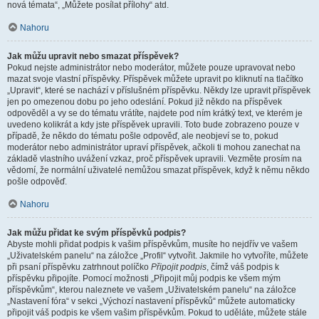
nová témata“, „Můžete posílat přílohy“ atd.
Nahoru
Jak můžu upravit nebo smazat příspěvek?
Pokud nejste administrátor nebo moderátor, můžete pouze upravovat nebo
mazat svoje vlastní příspěvky. Příspěvek můžete upravit po kliknutí na tlačítko
„Upravit“, které se nachází v příslušném příspěvku. Někdy lze upravit příspěvek
jen po omezenou dobu po jeho odeslání. Pokud již někdo na příspěvek
odpověděl a vy se do tématu vrátíte, najdete pod ním krátký text, ve kterém je
uvedeno kolikrát a kdy jste příspěvek upravili. Toto bude zobrazeno pouze v
případě, že někdo do tématu pošle odpověď, ale neobjeví se to, pokud
moderátor nebo administrátor upraví příspěvek, ačkoli ti mohou zanechat na
základě vlastního uvážení vzkaz, proč příspěvek upravili. Vezměte prosím na
vědomí, že normální uživatelé nemůžou smazat příspěvek, když k němu někdo
pošle odpověď.
Nahoru
Jak můžu přidat ke svým příspěvků podpis?
Abyste mohli přidat podpis k vašim příspěvkům, musíte ho nejdřív ve vašem
„Uživatelském panelu“ na záložce „Profil“ vytvořit. Jakmile ho vytvoříte, můžete
při psaní příspěvku zatrhnout políčko
Připojit podpis
, čímž váš podpis k
příspěvku připojíte. Pomocí možnosti „Připojit můj podpis ke všem mým
příspěvkům“, kterou naleznete ve vašem „Uživatelském panelu“ na záložce
„Nastavení fóra“ v sekci „Výchozí nastavení příspěvků“ můžete automaticky
připojit váš podpis ke všem vašim příspěvkům. Pokud to uděláte, můžete stále