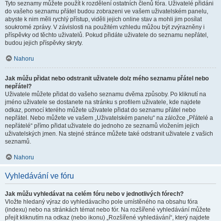
Tyto seznamy můžete použít k rozdělení ostatních členů fóra. Uživatelé přidáni
do vašeho seznamu přátel budou zobrazeni ve vašem uživatelském panelu,
abyste k nim měli rychlý přístup, viděli jejich online stav a mohli jim posílat
soukromé zprávy. V závislosti na použitém vzhledu můžou být zvýrazněny i
příspěvky od těchto uživatelů. Pokud přidáte uživatele do seznamu nepřátel,
budou jejich příspěvky skryty.
Nahoru
Jak můžu přidat nebo odstranit uživatele do/z mého seznamu přátel nebo
nepřátel?
Uživatele můžete přidat do vašeho seznamu dvěma způsoby. Po kliknutí na
jméno uživatele se dostanete na stránku s profilem uživatele, kde najdete
odkaz, pomocí kterého můžete uživatele přidat do seznamu přátel nebo
nepřátel. Nebo můžete ve vašem „Uživatelském panelu“ na záložce „Přátelé a
nepřátelé“ přímo přidat uživatele do jednoho ze seznamů vložením jejich
uživatelských jmen. Na stejné stránce můžete také odstranit uživatele z vašich
seznamů.
Nahoru
Vyhledávání ve fóru
Jak můžu vyhledávat na celém fóru nebo v jednotlivých fórech?
Vložte hledaný výraz do vyhledávacího pole umístěného na obsahu fóra
(indexu) nebo na stránkách témat nebo fór. Na rozšířené vyhledávání můžete
přejít kliknutím na odkaz (nebo ikonu) „Rozšířené vyhledávání“, který najdete