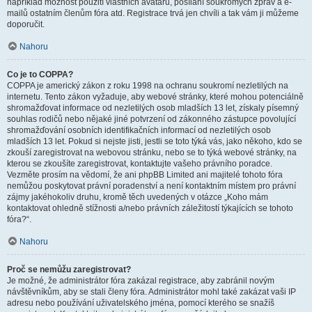
například možnost použití vlastních avatarů, posílání soukromých zpráv a e-
mailů ostatním členům fóra atd. Registrace trvá jen chvíli a tak vám ji můžeme
doporučit.
Nahoru
Co je to COPPA?
COPPA je americký zákon z roku 1998 na ochranu soukromí nezletilých na
internetu. Tento zákon vyžaduje, aby webové stránky, které mohou potenciálně
shromažďovat informace od nezletilých osob mladších 13 let, získaly písemný
souhlas rodičů nebo nějaké jiné potvrzení od zákonného zástupce povolující
shromažďování osobních identifikačních informací od nezletilých osob
mladších 13 let. Pokud si nejste jisti, jestli se toto týká vás, jako někoho, kdo se
zkouší zaregistrovat na webovou stránku, nebo se to týká webové stránky, na
kterou se zkoušíte zaregistrovat, kontaktujte vašeho právního poradce.
Vezměte prosím na vědomí, že ani phpBB Limited ani majitelé tohoto fóra
nemůžou poskytovat právní poradenství a není kontaktním místem pro právní
zájmy jakéhokoliv druhu, kromě těch uvedených v otázce „Koho mám
kontaktovat ohledně stížnosti a/nebo právních záležitostí týkajících se tohoto
fóra?“.
Nahoru
Proč se nemůžu zaregistrovat?
Je možné, že administrátor fóra zakázal registrace, aby zabránil novým
návštěvníkům, aby se stali členy fóra. Administrátor mohl také zakázat vaši IP
adresu nebo používání uživatelského jména, pomocí kterého se snažíš