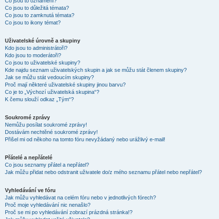
Co jsou to oznámení?
Co jsou to důležitá témata?
Co jsou to zamknutá témata?
Co jsou to ikony témat?
Uživatelské úrovně a skupiny
Kdo jsou to administrátoři?
Kdo jsou to moderátoři?
Co jsou to uživatelské skupiny?
Kde najdu seznam uživatelských skupin a jak se můžu stát členem skupiny?
Jak se můžu stát vedoucím skupiny?
Proč mají některé uživatelské skupiny jinou barvu?
Co je to „Výchozí uživatelská skupina“?
K čemu slouží odkaz „Tým“?
Soukromé zprávy
Nemůžu posílat soukromé zprávy!
Dostávám nechtěné soukromé zprávy!
Přišel mi od někoho na tomto fóru nevyžádaný nebo urážlivý e-mail!
Přátelé a nepřátelé
Co jsou seznamy přátel a nepřátel?
Jak můžu přidat nebo odstranit uživatele do/z mého seznamu přátel nebo nepřátel?
Vyhledávání ve fóru
Jak můžu vyhledávat na celém fóru nebo v jednotlivých fórech?
Proč moje vyhledávání nic nenašlo?
Proč se mi po vyhledávání zobrazí prázdná stránka!?