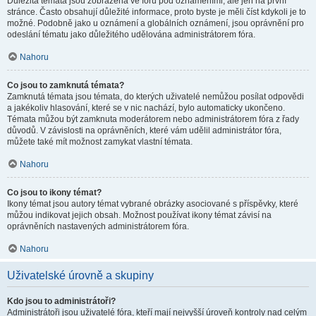
Důležitá témata jsou zobrazena ve fóru pod oznámeními, ale jen na první
stránce. Často obsahují důležité informace, proto byste je měli číst kdykoli je to
možné. Podobně jako u oznámení a globálních oznámení, jsou oprávnění pro
odeslání tématu jako důležitého udělována administrátorem fóra.
Nahoru
Co jsou to zamknutá témata?
Zamknutá témata jsou témata, do kterých uživatelé nemůžou posílat odpovědi
a jakékoliv hlasování, které se v nic nachází, bylo automaticky ukončeno.
Témata můžou být zamknuta moderátorem nebo administrátorem fóra z řady
důvodů. V závislosti na oprávněních, které vám udělil administrátor fóra,
můžete také mít možnost zamykat vlastní témata.
Nahoru
Co jsou to ikony témat?
Ikony témat jsou autory témat vybrané obrázky asociované s příspěvky, které
můžou indikovat jejich obsah. Možnost používat ikony témat závisí na
oprávněních nastavených administrátorem fóra.
Nahoru
Uživatelské úrovně a skupiny
Kdo jsou to administrátoři?
Administrátoři jsou uživatelé fóra, kteří mají nejvyšší úroveň kontroly nad celým