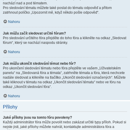
nachází nad a pod tématem.
Pro sledování tématu můžete také poslat do tématu odpověď a přitom
zatrhnout políčko „Upozornit mě, když někdo pošle odpověď“.
Nahoru
Jak můžu začít sledovat určité fórum?
Pro sledování určitého fóra přejděte do toho fóra a klikněte na odkaz „Sledovat
fórum“, který se nachází naspodu stránky.
Nahoru
Jak můžu ukončit sledování témat nebo fór?
Pro ukončení sledování tématu nebo fóra přejděte ve vašem „Uživatelském
panelu“ na „Sledovaná fóra a témata“, zatrhněte témata a fóra, která nechcete
nadále sledovat a klikněte na tlačítko „Ukončit sledování označených“. Můžete
také kliknout v tématu na odkaz „Ukončit sledování tématu“ nebo ve fóru na
odkaz „Ukončit sledování fóra“.
Nahoru
Přílohy
Jaké přílohy jsou na tomto fóru povoleny?
Každý administrátor fóra může povolit nebo zakázat určité typy příloh. Pokud si
nejste jisti, jaké přílohy můžete nahrát, kontaktujte administrátora fóra a