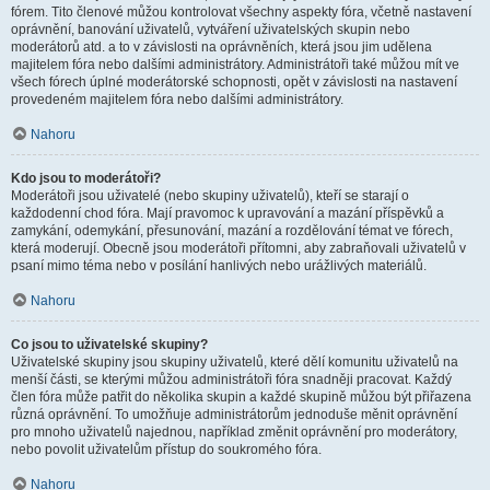
fórem. Tito členové můžou kontrolovat všechny aspekty fóra, včetně nastavení
oprávnění, banování uživatelů, vytváření uživatelských skupin nebo
moderátorů atd. a to v závislosti na oprávněních, která jsou jim udělena
majitelem fóra nebo dalšími administrátory. Administrátoři také můžou mít ve
všech fórech úplné moderátorské schopnosti, opět v závislosti na nastavení
provedeném majitelem fóra nebo dalšími administrátory.
Nahoru
Kdo jsou to moderátoři?
Moderátoři jsou uživatelé (nebo skupiny uživatelů), kteří se starají o
každodenní chod fóra. Mají pravomoc k upravování a mazání příspěvků a
zamykání, odemykání, přesunování, mazání a rozdělování témat ve fórech,
která moderují. Obecně jsou moderátoři přítomni, aby zabraňovali uživatelů v
psaní mimo téma nebo v posílání hanlivých nebo urážlivých materiálů.
Nahoru
Co jsou to uživatelské skupiny?
Uživatelské skupiny jsou skupiny uživatelů, které dělí komunitu uživatelů na
menší části, se kterými můžou administrátoři fóra snadněji pracovat. Každý
člen fóra může patřit do několika skupin a každé skupině můžou být přiřazena
různá oprávnění. To umožňuje administrátorům jednoduše měnit oprávnění
pro mnoho uživatelů najednou, například změnit oprávnění pro moderátory,
nebo povolit uživatelům přístup do soukromého fóra.
Nahoru