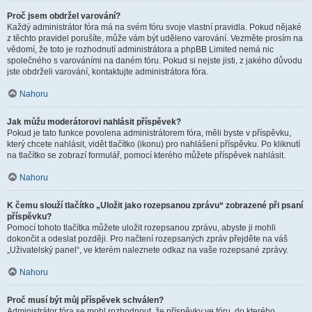
Proč jsem obdržel varování?
Každý administrátor fóra má na svém fóru svoje vlastní pravidla. Pokud nějaké
z těchto pravidel porušíte, může vám být uděleno varování. Vezměte prosím na
vědomí, že toto je rozhodnutí administrátora a phpBB Limited nemá nic
společného s varováními na daném fóru. Pokud si nejste jisti, z jakého důvodu
jste obdrželi varování, kontaktujte administrátora fóra.
Nahoru
Jak můžu moderátorovi nahlásit příspěvek?
Pokud je tato funkce povolena administrátorem fóra, měli byste v příspěvku,
který chcete nahlásit, vidět tlačítko (ikonu) pro nahlášení příspěvku. Po kliknutí
na tlačítko se zobrazí formulář, pomocí kterého můžete příspěvek nahlásit.
Nahoru
K čemu slouží tlačítko „Uložit jako rozepsanou zprávu“ zobrazené při psaní
příspěvku?
Pomocí tohoto tlačítka můžete uložit rozepsanou zprávu, abyste ji mohli
dokončit a odeslat později. Pro načtení rozepsaných zpráv přejděte na váš
„Uživatelský panel“, ve kterém naleznete odkaz na vaše rozepsané zprávy.
Nahoru
Proč musí být můj příspěvek schválen?
Administrátor fóra se mohl rozhodnout, že příspěvky ve fóru, do kterého