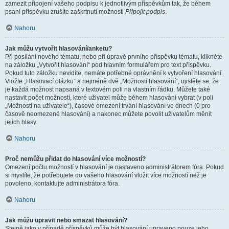
zamezit připojení vašeho podpisu k jednotlivým příspěvkům tak, že během
psaní příspěvku zrušíte zaškrtnutí možnosti
Připojit podpis
.
Nahoru
Jak můžu vytvořit hlasování/anketu?
Při posílání nového tématu, nebo při úpravě prvního příspěvku tématu, klikněte
na záložku „Vytvořit hlasování“ pod hlavním formulářem pro text příspěvku.
Pokud tuto záložku nevidíte, nemáte potřebné oprávnění k vytvoření hlasování.
Vložte „Hlasovací otázku“ a nejméně dvě „Možnosti hlasování“, ujistěte se, že
je každá možnost napsaná v textovém poli na vlastním řádku. Můžete také
nastavit počet možností, které uživatel může během hlasování vybrat (v poli
„Možností na uživatele“), časové omezení trvání hlasování ve dnech (0 pro
časově neomezené hlasování) a nakonec můžete povolit uživatelům měnit
jejich hlasy.
Nahoru
Proč nemůžu přidat do hlasování více možností?
Omezení počtu možností v hlasování je nastaveno administrátorem fóra. Pokud
si myslíte, že potřebujete do vašeho hlasování vložit více možností než je
povoleno, kontaktujte administrátora fóra.
Nahoru
Jak můžu upravit nebo smazat hlasování?
Stejně jako v případě příspěvků může být hlasování upraveno pouze jeho