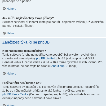
požádejte ho o pomoc.
Nahoru
Jak můžu najít všechny svoje přílohy?
Seznam se všemi přílohami, které jste nahráli, najdete ve vašem „Uživatelském
panelu“ v sekci „Přílohy“.
Nahoru
Záležitosti týkající se phpBB
Kdo napsal toto diskusní fórum?
Tento software (v jeho nemodifikované podobě) byl vytvořen, zveřejněn a
chráněn autorskými právy
phpBB Limited
. phpBB je dostupné pod GNU
General Public License verze 2 (GPL-2.0) a může být volně distribuováno. Pro
více informací se podívejte na stránku
About phpBB
(angl.).
Nahoru
Proč ve fóru není funkce XY?
Tento software byl napsán a je licencován přes phpBB Limited. Pokud věříte,
že by do něho měla být přidána nějaká funkce, navštivte, prosím,
phpBB Ideas Centre
(Centrum nápadů pro phpBB), kde můžete hlasovat pro
existující nápady nebo navrhnout nové funkce.
Nahoru