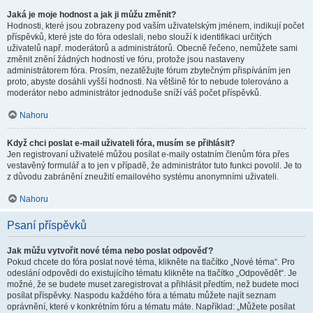
Jaká je moje hodnost a jak ji můžu změnit?
Hodnosti, které jsou zobrazeny pod vaším uživatelským jménem, indikují počet
příspěvků, které jste do fóra odeslali, nebo slouží k identifikaci určitých
uživatelů např. moderátorů a administrátorů. Obecně řečeno, nemůžete sami
změnit znění žádných hodností ve fóru, protože jsou nastaveny
administrátorem fóra. Prosím, nezatěžujte fórum zbytečným přispíváním jen
proto, abyste dosáhli vyšší hodnosti. Na většině fór to nebude tolerováno a
moderátor nebo administrátor jednoduše sníží váš počet příspěvků.
Nahoru
Když chci poslat e-mail uživateli fóra, musím se přihlásit?
Jen registrovaní uživatelé můžou posílat e-maily ostatním členům fóra přes
vestavěný formulář a to jen v případě, že administrátor tuto funkci povolil. Je to
z důvodu zabránění zneužití emailového systému anonymními uživateli.
Nahoru
Psaní příspěvků
Jak můžu vytvořit nové téma nebo poslat odpověď?
Pokud chcete do fóra poslat nové téma, klikněte na tlačítko „Nové téma“. Pro
odeslání odpovědi do existujícího tématu klikněte na tlačítko „Odpovědět“. Je
možné, že se budete muset zaregistrovat a přihlásit předtím, než budete moci
posílat příspěvky. Naspodu každého fóra a tématu můžete najít seznam
oprávnění, které v konkrétním fóru a tématu máte. Například: „Můžete posílat