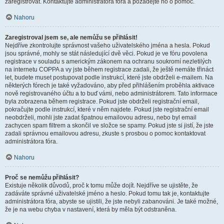
zaregistrovat. Kontaktujte administrátora fóra a požádejte ho o pomoc.
Nahoru
Zaregistroval jsem se, ale nemůžu se přihlásit!
Nejdříve zkontrolujte správnost vašeho uživatelského jména a hesla. Pokud
jsou správné, mohly se stát následující dvě věci. Pokud je ve fóru povolena
registrace v souladu s americkým zákonem na ochranu soukromí nezletilých
na internetu COPPA a vy jste během registrace zadali, že ještě nemáte třináct
let, budete muset postupovat podle instrukcí, které jste obdrželi e-mailem. Na
některých fórech je také vyžadováno, aby před přihlášením proběhla aktivace
nově registrovaného účtu a to buď vámi, nebo administrátorem. Tato informace
byla zobrazena během registrace. Pokud jste obdrželi registrační email,
pokračujte podle instrukcí, které v něm najdete. Pokud jste registrační email
neobdrželi, mohli jste zadat špatnou emailovou adresu, nebo byl email
zachycen spam filtrem a skončil ve složce se spamy. Pokud jste si jistí, že jste
zadali správnou emailovou adresu, zkuste s prosbou o pomoc kontaktovat
administrátora fóra.
Nahoru
Proč se nemůžu přihlásit?
Existuje několik důvodů, proč k tomu může dojít. Nejdříve se ujistěte, že
zadáváte správné uživatelské jméno a heslo. Pokud tomu tak je, kontaktujte
administrátora fóra, abyste se ujistili, že jste nebyli zabanováni. Je také možné,
že je na webu chyba v nastavení, která by měla být odstraněna.