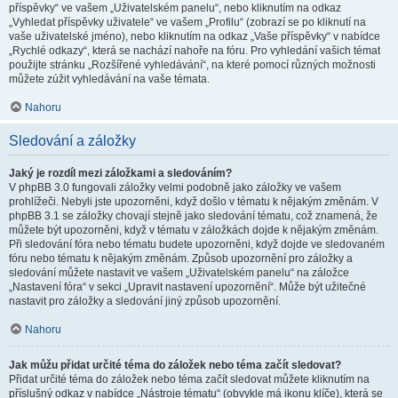
příspěvky“ ve vašem „Uživatelském panelu“, nebo kliknutím na odkaz
„Vyhledat příspěvky uživatele“ ve vašem „Profilu“ (zobrazí se po kliknutí na
vaše uživatelské jméno), nebo kliknutím na odkaz „Vaše příspěvky“ v nabídce
„Rychlé odkazy“, která se nachází nahoře na fóru. Pro vyhledání vašich témat
použijte stránku „Rozšířené vyhledávání“, na které pomocí různých možnosti
můžete zúžit vyhledávání na vaše témata.
Nahoru
Sledování a záložky
Jaký je rozdíl mezi záložkami a sledováním?
V phpBB 3.0 fungovali záložky velmi podobně jako záložky ve vašem
prohlížeči. Nebyli jste upozorněni, když došlo v tématu k nějakým změnám. V
phpBB 3.1 se záložky chovají stejně jako sledování tématu, což znamená, že
můžete být upozorněni, když v tématu v záložkách dojde k nějakým změnám.
Při sledování fóra nebo tématu budete upozorněni, když dojde ve sledovaném
fóru nebo tématu k nějakým změnám. Způsob upozornění pro záložky a
sledování můžete nastavit ve vašem „Uživatelském panelu“ na záložce
„Nastavení fóra“ v sekci „Upravit nastavení upozornění“. Může být užitečné
nastavit pro záložky a sledování jiný způsob upozornění.
Nahoru
Jak můžu přidat určité téma do záložek nebo téma začít sledovat?
Přidat určité téma do záložek nebo téma začít sledovat můžete kliknutím na
příslušný odkaz v nabídce „Nástroje tématu“ (obvykle má ikonu klíče), která se