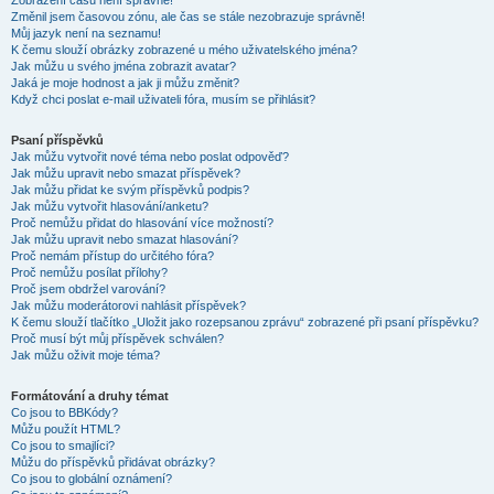
Zobrazení časů není správné!
Změnil jsem časovou zónu, ale čas se stále nezobrazuje správně!
Můj jazyk není na seznamu!
K čemu slouží obrázky zobrazené u mého uživatelského jména?
Jak můžu u svého jména zobrazit avatar?
Jaká je moje hodnost a jak ji můžu změnit?
Když chci poslat e-mail uživateli fóra, musím se přihlásit?
Psaní příspěvků
Jak můžu vytvořit nové téma nebo poslat odpověď?
Jak můžu upravit nebo smazat příspěvek?
Jak můžu přidat ke svým příspěvků podpis?
Jak můžu vytvořit hlasování/anketu?
Proč nemůžu přidat do hlasování více možností?
Jak můžu upravit nebo smazat hlasování?
Proč nemám přístup do určitého fóra?
Proč nemůžu posílat přílohy?
Proč jsem obdržel varování?
Jak můžu moderátorovi nahlásit příspěvek?
K čemu slouží tlačítko „Uložit jako rozepsanou zprávu“ zobrazené při psaní příspěvku?
Proč musí být můj příspěvek schválen?
Jak můžu oživit moje téma?
Formátování a druhy témat
Co jsou to BBKódy?
Můžu použít HTML?
Co jsou to smajlíci?
Můžu do příspěvků přidávat obrázky?
Co jsou to globální oznámení?