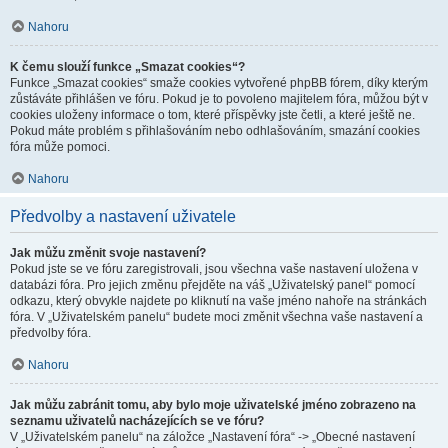
Nahoru
K čemu slouží funkce „Smazat cookies“?
Funkce „Smazat cookies“ smaže cookies vytvořené phpBB fórem, díky kterým
zůstáváte přihlášen ve fóru. Pokud je to povoleno majitelem fóra, můžou být v
cookies uloženy informace o tom, které příspěvky jste četli, a které ještě ne.
Pokud máte problém s přihlašováním nebo odhlašováním, smazání cookies
fóra může pomoci.
Nahoru
Předvolby a nastavení uživatele
Jak můžu změnit svoje nastavení?
Pokud jste se ve fóru zaregistrovali, jsou všechna vaše nastavení uložena v
databázi fóra. Pro jejich změnu přejděte na váš „Uživatelský panel“ pomocí
odkazu, který obvykle najdete po kliknutí na vaše jméno nahoře na stránkách
fóra. V „Uživatelském panelu“ budete moci změnit všechna vaše nastavení a
předvolby fóra.
Nahoru
Jak můžu zabránit tomu, aby bylo moje uživatelské jméno zobrazeno na
seznamu uživatelů nacházejících se ve fóru?
V „Uživatelském panelu“ na záložce „Nastavení fóra“ -> „Obecné nastavení