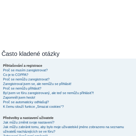
Často kladené otázky
Přihlašování a registrace
Proč se musím zaregistrovat?
Co je to COPPA?
Proč se nemůžu zaregistrovat?
Zaregistroval jsem se, ale nemůžu se přihlásit!
Proč se nemůžu přihlásit?
Byl jsem ve fóru zaregistrovaný, ale teď se nemůžu přihlásit?!
Zapomněl jsem heslo!
Proč se automaticky odhlašuji?
K čemu slouží funkce „Smazat cookies“?
Předvolby a nastavení uživatele
Jak můžu změnit svoje nastavení?
Jak můžu zabránit tomu, aby bylo moje uživatelské jméno zobrazeno na seznamu
uživatelů nacházejících se ve fóru?