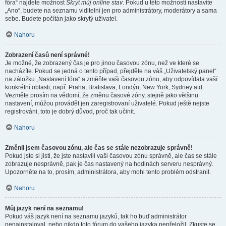
fóra“ najdete možnost
Skrýt můj online stav
. Pokud u této možnosti nastavíte
„Ano“, budete na seznamu viditelní jen pro administrátory, moderátory a sama
sebe. Budete počítán jako skrytý uživatel.
Nahoru
Zobrazení časů není správné!
Je možné, že zobrazený čas je pro jinou časovou zónu, než ve které se
nacházíte. Pokud se jedná o tento případ, přejděte na váš „Uživatelský panel“
na záložku „Nastavení fóra“ a změňte vaši časovou zónu, aby odpovídala vaší
konkrétní oblasti, např. Praha, Bratislava, Londýn, New York, Sydney atd.
Vezměte prosím na vědomí, že změnu časové zóny, stejně jako většinu
nastavení, můžou provádět jen zaregistrovaní uživatelé. Pokud ještě nejste
registrováni, toto je dobrý důvod, proč tak učinit.
Nahoru
Změnil jsem časovou zónu, ale čas se stále nezobrazuje správně!
Pokud jste si jisti, že jste nastavili vaši časovou zónu správně, ale čas se stále
zobrazuje nesprávně, pak je čas nastavený na hodinách serveru nesprávný.
Upozorněte na to, prosím, administrátora, aby mohl tento problém odstranit.
Nahoru
Můj jazyk není na seznamu!
Pokud váš jazyk není na seznamu jazyků, tak ho buď administrátor
nenainstaloval, nebo nikdo toto fórum do vašeho jazyka nepřeložil. Zkuste se