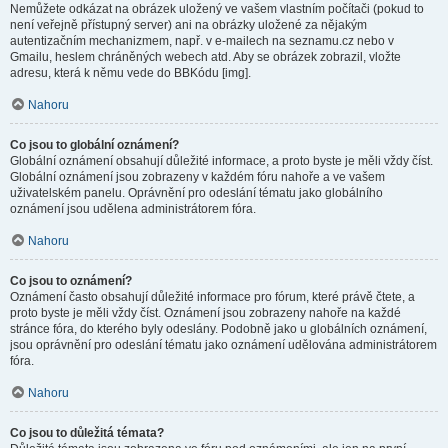
Nemůžete odkázat na obrázek uložený ve vašem vlastním počítači (pokud to
není veřejně přístupný server) ani na obrázky uložené za nějakým
autentizačním mechanizmem, např. v e-mailech na seznamu.cz nebo v
Gmailu, heslem chráněných webech atd. Aby se obrázek zobrazil, vložte
adresu, která k němu vede do BBKódu [img].
Nahoru
Co jsou to globální oznámení?
Globální oznámení obsahují důležité informace, a proto byste je měli vždy číst.
Globální oznámení jsou zobrazeny v každém fóru nahoře a ve vašem
uživatelském panelu. Oprávnění pro odeslání tématu jako globálního
oznámení jsou udělena administrátorem fóra.
Nahoru
Co jsou to oznámení?
Oznámení často obsahují důležité informace pro fórum, které právě čtete, a
proto byste je měli vždy číst. Oznámení jsou zobrazeny nahoře na každé
stránce fóra, do kterého byly odeslány. Podobně jako u globálních oznámení,
jsou oprávnění pro odeslání tématu jako oznámení udělována administrátorem
fóra.
Nahoru
Co jsou to důležitá témata?