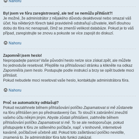
Nahoru
Byl jsem ve fóru zaregistrovaný, ale teď se nemůžu přihlásit?!
Je možné, že administrátor z nějakého důvodu deaktivoval nebo smazal váš
účet. Na některých fórech také pravidelně odstraňují uživatele, kteří dlouhou
dobu do fóra nic nenapsali, čímž se zmenší velikost databáze. Pokud je to váš
případ, zaregistrujte se znovu a pokuste se více zapojit do diskuzí.
Nahoru
Zapomněl jsem heslo!
Nepropadejte panice! Vaše původní heslo nelze sice získat zpět, ale můžete
ho jednoduše resetovat. Přejděte na přihlašovací stránku a klikněte na odkaz
Zapomněl/a jsem heslo
. Postupujte podle instrukcí a brzy se opět budete moci
přihlásit.
Pokud nebudete moci resetovat vaše heslo, kontaktujte administrátora fóra.
Nahoru
Proč se automaticky odhlašuji?
Pokud nezatrhnete během přihlašování políčko
Zapamatovat si mě
zůstanete
na fóru přihlášen jen po přednastavený čas. To slouží k zabránění zneužití
vašeho účtu někým jiným. Abyste zůstali přihlášeni, zatrhněte během
přihlašování políčko
Zapamatovat si mě
. To se ale nedoporučuje, pokud
přistupujete k fóru ze sdíleného počítače, např. v knihovně, internetové
kavárně, počítačové učebně atd. Pokud toto zaškrtávací políčko nevidíte,
znamená to, že administrátor fóra tuto funkci zakázal.