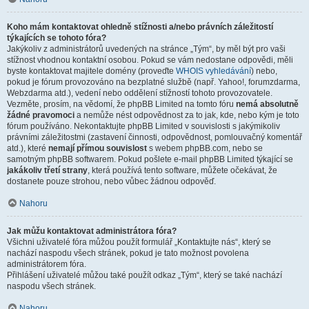
Koho mám kontaktovat ohledně stížnosti a/nebo právních záležitostí
týkajících se tohoto fóra?
Jakýkoliv z administrátorů uvedených na stránce „Tým“, by měl být pro vaši
stížnost vhodnou kontaktní osobou. Pokud se vám nedostane odpovědi, měli
byste kontaktovat majitele domény (proveďte
WHOIS vyhledávání
) nebo,
pokud je fórum provozováno na bezplatné službě (např. Yahoo!, forumzdarma,
Webzdarma atd.), vedení nebo oddělení stížností tohoto provozovatele.
Vezměte, prosím, na vědomí, že phpBB Limited na tomto fóru
nemá absolutně
žádné pravomoci
a nemůže nést odpovědnost za to jak, kde, nebo kým je toto
fórum používáno. Nekontaktujte phpBB Limited v souvislosti s jakýmikoliv
právními záležitostmi (zastavení činnosti, odpovědnost, pomlouvačný komentář
atd.), které
nemají přímou souvislost
s webem phpBB.com, nebo se
samotným phpBB softwarem. Pokud pošlete e-mail phpBB Limited týkající se
jakákoliv třetí strany
, která používá tento software, můžete očekávat, že
dostanete pouze strohou, nebo vůbec žádnou odpověď.
Nahoru
Jak můžu kontaktovat administrátora fóra?
Všichni uživatelé fóra můžou použít formulář „Kontaktujte nás“, který se
nachází naspodu všech stránek, pokud je tato možnost povolena
administrátorem fóra.
Přihlášení uživatelé můžou také použít odkaz „Tým“, který se také nachází
naspodu všech stránek.
Nahoru