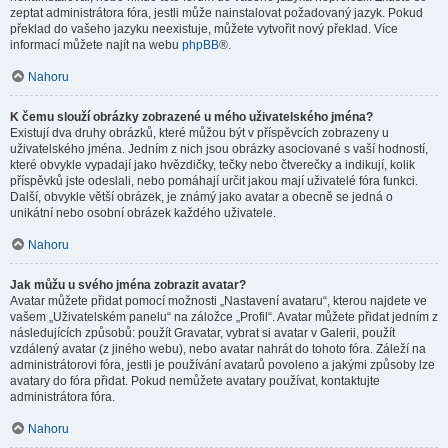
zeptat administrátora fóra, jestli může nainstalovat požadovaný jazyk. Pokud
překlad do vašeho jazyku neexistuje, můžete vytvořit nový překlad. Více
informací můžete najít na webu
phpBB
®.
Nahoru
K čemu slouží obrázky zobrazené u mého uživatelského jména?
Existují dva druhy obrázků, které můžou být v příspěvcích zobrazeny u
uživatelského jména. Jedním z nich jsou obrázky asociované s vaší hodností,
které obvykle vypadají jako hvězdičky, tečky nebo čtverečky a indikují, kolik
příspěvků jste odeslali, nebo pomáhají určit jakou mají uživatelé fóra funkci.
Další, obvykle větší obrázek, je známý jako avatar a obecně se jedná o
unikátní nebo osobní obrázek každého uživatele.
Nahoru
Jak můžu u svého jména zobrazit avatar?
Avatar můžete přidat pomocí možnosti „Nastavení avataru“, kterou najdete ve
vašem „Uživatelském panelu“ na záložce „Profil“. Avatar můžete přidat jedním z
následujících způsobů: použít Gravatar, vybrat si avatar v Galerii, použít
vzdálený avatar (z jiného webu), nebo avatar nahrát do tohoto fóra. Záleží na
administrátorovi fóra, jestli je používání avatarů povoleno a jakými způsoby lze
avatary do fóra přidat. Pokud nemůžete avatary používat, kontaktujte
administrátora fóra.
Nahoru