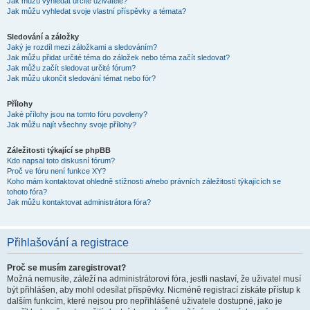
Jak můžu vyhledat určité uživatele?
Jak můžu vyhledat svoje vlastní příspěvky a témata?
Sledování a záložky
Jaký je rozdíl mezi záložkami a sledováním?
Jak můžu přidat určité téma do záložek nebo téma začít sledovat?
Jak můžu začít sledovat určité fórum?
Jak můžu ukončit sledování témat nebo fór?
Přílohy
Jaké přílohy jsou na tomto fóru povoleny?
Jak můžu najít všechny svoje přílohy?
Záležitosti týkající se phpBB
Kdo napsal toto diskusní fórum?
Proč ve fóru není funkce XY?
Koho mám kontaktovat ohledně stížnosti a/nebo právních záležitostí týkajících se
tohoto fóra?
Jak můžu kontaktovat administrátora fóra?
Přihlašování a registrace
Proč se musím zaregistrovat?
Možná nemusíte, záleží na administrátorovi fóra, jestli nastaví, že uživatel musí
být přihlášen, aby mohl odesílat příspěvky. Nicméně registrací získáte přístup k
dalším funkcím, které nejsou pro nepřihlášené uživatele dostupné, jako je