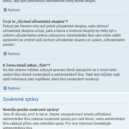
barvu, aby bylo jednodušší identifikovat členy těchto skupin.
Nahoru
Co je to „Výchozí uživatelská skupina“?
Pokud jste členem více než jedné uživatelské skupiny, vaše výchozí
uživatelská skupina určuje, jaká a barva a hodnost skupiny by měla být u
vašeho uživatelského jména zobrazena. Administrátor fóra vám může udělit
oprávnění ke změně vaší výchozí uživatelské skupiny ve vašem „Uživatelském
panelu“.
Nahoru
K čemu slouží odkaz „Tým“?
Na této stránce můžete zobrazit seznam členů starajících se o chod nebo
vedení fóra včetně moderátorů a administrátorů fóra. Také tam můžete najít
další informace jako například, která fóra moderátoři moderují.
Nahoru
Soukromé zprávy
Nemůžu posílat soukromé zprávy!
Jsou tři důvody, proč to tak je. Nejste zaregistrovaní a/nebo přihlášení,
administrátor fóra zakázal soukromé zprávy pro celé fórum, nebo administrátor
fóra zakázal přímo vám odesílání zpráv. Pro více informací kontaktujte
administrátora fóra.