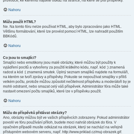
průvodce, ke kterému najdete odkaz na stránce, na které se píší příspěvky.
Nahoru
Můžu použít HTML?
Ne. Na tomto fóru nelze používat HTML, aby bylo zpracováno jako HTML.
Většinu formátování, které lze provést pomocí HTML, lze nahradit použitím
BBKódů.
Nahoru
Co jsou to smajlíci?
Smajlíci nebo emotikony jsou malé obrázky, které můžou být použity k
vyjádření pocitů a vytvořeny za použití krátkého kódu, např. kód :) znamená
radost a kód :( znamená smutek. Úplný seznam smajlíků najdete na formuláři,
na kterém se tvoří zprávy a příspěvky. Pokuste se nepoužívat smajlíky v příliš
velkém počtu, protože můžou způsobit nečitelnost příspěvku a moderátoři by je
mohli odstranit, nebo smazat celý váš příspěvek. Administrátor fóra může také
nastavit omezení počtu smajlíků, které lze v příspěvku použít.
Nahoru
Můžu do příspěvků přidávat obrázky?
Ano, obrázky můžou být ve vašich příspěvcích zobrazeny. Pokud administrátor
povolil ve fóru používání příloh, budete moci nahrát obrázek do fóra. V
opačném případě musíte odkázat na obrázek, který se nachází na veřejně
přístupném webovém serveru, např. http://www.priklad.cz/muj-obrazek.gif.