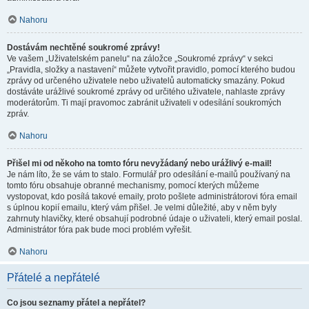
Nahoru
Dostávám nechtěné soukromé zprávy!
Ve vašem „Uživatelském panelu“ na záložce „Soukromé zprávy“ v sekci
„Pravidla, složky a nastavení“ můžete vytvořit pravidlo, pomocí kterého budou
zprávy od určeného uživatele nebo uživatelů automaticky smazány. Pokud
dostáváte urážlivé soukromé zprávy od určitého uživatele, nahlaste zprávy
moderátorům. Ti mají pravomoc zabránit uživateli v odesílání soukromých
zpráv.
Nahoru
Přišel mi od někoho na tomto fóru nevyžádaný nebo urážlivý e-mail!
Je nám líto, že se vám to stalo. Formulář pro odesílání e-mailů používaný na
tomto fóru obsahuje obranné mechanismy, pomocí kterých můžeme
vystopovat, kdo posílá takové emaily, proto pošlete administrátorovi fóra email
s úplnou kopií emailu, který vám přišel. Je velmi důležité, aby v něm byly
zahrnuty hlavičky, které obsahují podrobné údaje o uživateli, který email poslal.
Administrátor fóra pak bude moci problém vyřešit.
Nahoru
Přátelé a nepřátelé
Co jsou seznamy přátel a nepřátel?