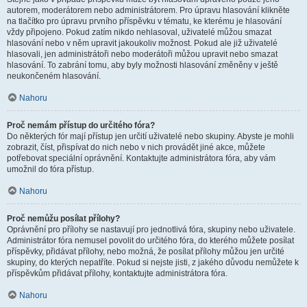
autorem, moderátorem nebo administrátorem. Pro úpravu hlasování klikněte
na tlačítko pro úpravu prvního příspěvku v tématu, ke kterému je hlasování
vždy připojeno. Pokud zatím nikdo nehlasoval, uživatelé můžou smazat
hlasování nebo v něm upravit jakoukoliv možnost. Pokud ale již uživatelé
hlasovali, jen administrátoři nebo moderátoři můžou upravit nebo smazat
hlasování. To zabrání tomu, aby byly možnosti hlasování změněny v ještě
neukončeném hlasování.
Nahoru
Proč nemám přístup do určitého fóra?
Do některých fór mají přístup jen určití uživatelé nebo skupiny. Abyste je mohli
zobrazit, číst, přispívat do nich nebo v nich provádět jiné akce, můžete
potřebovat speciální oprávnění. Kontaktujte administrátora fóra, aby vám
umožnil do fóra přístup.
Nahoru
Proč nemůžu posílat přílohy?
Oprávnění pro přílohy se nastavují pro jednotlivá fóra, skupiny nebo uživatele.
Administrátor fóra nemusel povolit do určitého fóra, do kterého můžete posílat
příspěvky, přidávat přílohy, nebo možná, že posílat přílohy můžou jen určité
skupiny, do kterých nepatříte. Pokud si nejste jisti, z jakého důvodu nemůžete k
příspěvkům přidávat přílohy, kontaktujte administrátora fóra.
Nahoru