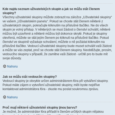
Kde najdu seznam uživatelských skupin a jak se můžu stát členem
skupiny?
Všechny uživatelské skupiny můžete zobrazit na záložce „Uživatelské skupiny“
ve vašem „Uživatelském panelu“. Pokud se chcete stát členem některé z
uživatelských skupin, pokračujte kliknutím na příslušné tlačítko. Ne do všech
skupin je volný přístup. V některých se musí žádost o členství schválit, některé
můžou být uzavřené a některé můžou být dokonce skryté. Pokud je skupiny
otevřená, můžete se stát jejím členem po kliknutí na příslušné tlačítko. Pokud
členství ve skupině vyžaduje schválení, můžete o ně požádat kliknutím na
příslušné tlačítko. Vedoucí uživatelské skupiny bude muset schválit vaši žádost
a může se vás zeptat, proč se chcete stát členem skupiny. Neobtěžujte, prosím,
vedoucího skupiny v případě, že zamítne vaši žádost - určitě pro to bude mít
svoje důvody.
Nahoru
Jak se můžu stát vedoucím skupiny?
Vedoucí skupiny je obvykle určen administrátorem fóra při vytváření skupiny.
Pokud máte zájem o vytvoření uživatelské skupiny, měli byste nejdříve
kontaktovat administrátora fóra - zkuste mu poslat soukromou zprávu.
Nahoru
Proč mají některé uživatelské skupiny jinou barvu?
Je možné, že administrátor fóra přiřadil k členům určitých skupin nějakou