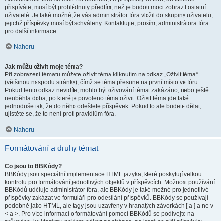
přispíváte, musí být prohlédnuty předtím, než je budou moci zobrazit ostatní
uživatelé. Je také možné, že vás administrátor fóra vložil do skupiny uživatelů,
jejichž příspěvky musí být schváleny. Kontaktujte, prosím, administrátora fóra
pro další informace.
Nahoru
Jak můžu oživit moje téma?
Při zobrazení tématu můžete oživit téma kliknutím na odkaz „Oživit téma“
(většinou naspodu stránky), čímž se téma přesune na první místo ve fóru.
Pokud tento odkaz nevidíte, mohlo být oživování témat zakázáno, nebo ještě
neuběhla doba, po které je povoleno téma oživit. Oživit téma jde také
jednoduše tak, že do něho odešlete příspěvek. Pokud to ale budete dělat,
ujistěte se, že to není proti pravidlům fóra.
Nahoru
Formátování a druhy témat
Co jsou to BBKódy?
BBKódy jsou speciální implementace HTML jazyka, které poskytují velkou
kontrolu pro formátování jednotlivých objektů v příspěvcích. Možnost používání
BBKódů uděluje administrátor fóra, ale BBKódy je také možné pro jednotlivé
příspěvky zakázat ve formuláři pro odesílání příspěvků. BBKódy se používají
podobně jako HTML, ale tagy jsou uzavřeny v hranatých závorkách [ a ] a ne v
< a >. Pro více informací o formátování pomocí BBKódů se podívejte na