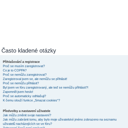
Často kladené otázky
Přihlašování a registrace
Proč se musím zaregistrovat?
Co je to COPPA?
Proč se nemůžu zaregistrovat?
Zaregistroval jsem se, ale nemůžu se přihlásit!
Proč se nemůžu přihlásit?
Byl jsem ve fóru zaregistrovaný, ale teď se nemůžu přihlásit?!
Zapomněl jsem heslo!
Proč se automaticky odhlašuji?
K čemu slouží funkce „Smazat cookies“?
Předvolby a nastavení uživatele
Jak můžu změnit svoje nastavení?
Jak můžu zabránit tomu, aby bylo moje uživatelské jméno zobrazeno na seznamu
uživatelů nacházejících se ve fóru?