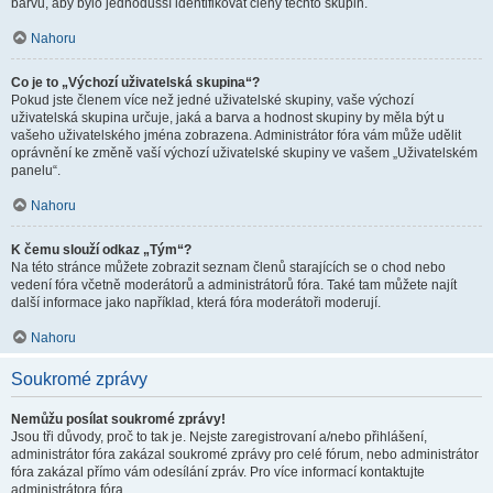
barvu, aby bylo jednodušší identifikovat členy těchto skupin.
Nahoru
Co je to „Výchozí uživatelská skupina“?
Pokud jste členem více než jedné uživatelské skupiny, vaše výchozí
uživatelská skupina určuje, jaká a barva a hodnost skupiny by měla být u
vašeho uživatelského jména zobrazena. Administrátor fóra vám může udělit
oprávnění ke změně vaší výchozí uživatelské skupiny ve vašem „Uživatelském
panelu“.
Nahoru
K čemu slouží odkaz „Tým“?
Na této stránce můžete zobrazit seznam členů starajících se o chod nebo
vedení fóra včetně moderátorů a administrátorů fóra. Také tam můžete najít
další informace jako například, která fóra moderátoři moderují.
Nahoru
Soukromé zprávy
Nemůžu posílat soukromé zprávy!
Jsou tři důvody, proč to tak je. Nejste zaregistrovaní a/nebo přihlášení,
administrátor fóra zakázal soukromé zprávy pro celé fórum, nebo administrátor
fóra zakázal přímo vám odesílání zpráv. Pro více informací kontaktujte
administrátora fóra.