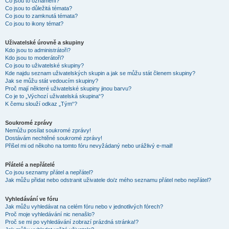
Co jsou to oznámení?
Co jsou to důležitá témata?
Co jsou to zamknutá témata?
Co jsou to ikony témat?
Uživatelské úrovně a skupiny
Kdo jsou to administrátoři?
Kdo jsou to moderátoři?
Co jsou to uživatelské skupiny?
Kde najdu seznam uživatelských skupin a jak se můžu stát členem skupiny?
Jak se můžu stát vedoucím skupiny?
Proč mají některé uživatelské skupiny jinou barvu?
Co je to „Výchozí uživatelská skupina“?
K čemu slouží odkaz „Tým“?
Soukromé zprávy
Nemůžu posílat soukromé zprávy!
Dostávám nechtěné soukromé zprávy!
Přišel mi od někoho na tomto fóru nevyžádaný nebo urážlivý e-mail!
Přátelé a nepřátelé
Co jsou seznamy přátel a nepřátel?
Jak můžu přidat nebo odstranit uživatele do/z mého seznamu přátel nebo nepřátel?
Vyhledávání ve fóru
Jak můžu vyhledávat na celém fóru nebo v jednotlivých fórech?
Proč moje vyhledávání nic nenašlo?
Proč se mi po vyhledávání zobrazí prázdná stránka!?