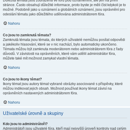
Důležitá témata jsou zobrazena ve fóru pod oznámeními, ale jen na první
stránce. Často obsahují důležité informace, proto byste je měli číst kdykoli je to
možné. Podobně jako u oznámení a globálních oznámení, jsou oprávnění pro
odeslání tématu jako důležitého udělována administrátorem fóra.
Nahoru
Co jsou to zamknutá témata?
Zamknutá témata jsou témata, do kterých uživatelé nemůžou posílat odpovědi
a jakékoliv hlasování, které se v nic nachází, bylo automaticky ukončeno.
Témata můžou být zamknuta moderátorem nebo administrátorem fóra z řady
důvodů. V závislosti na oprávněních, které vám udělil administrátor fóra,
můžete také mít možnost zamykat vlastní témata.
Nahoru
Co jsou to ikony témat?
Ikony témat jsou autory témat vybrané obrázky asociované s příspěvky, které
můžou indikovat jejich obsah. Možnost používat ikony témat závisí na
oprávněních nastavených administrátorem fóra.
Nahoru
Uživatelské úrovně a skupiny
Kdo jsou to administrátoři?
Administrátoři jsou uživatelé fóra, kteří mají nejvyšší úroveň kontroly nad celým