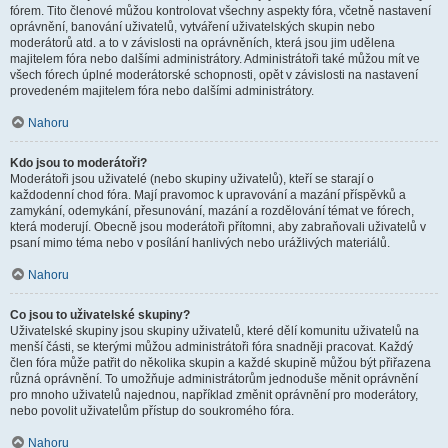
fórem. Tito členové můžou kontrolovat všechny aspekty fóra, včetně nastavení
oprávnění, banování uživatelů, vytváření uživatelských skupin nebo
moderátorů atd. a to v závislosti na oprávněních, která jsou jim udělena
majitelem fóra nebo dalšími administrátory. Administrátoři také můžou mít ve
všech fórech úplné moderátorské schopnosti, opět v závislosti na nastavení
provedeném majitelem fóra nebo dalšími administrátory.
Nahoru
Kdo jsou to moderátoři?
Moderátoři jsou uživatelé (nebo skupiny uživatelů), kteří se starají o
každodenní chod fóra. Mají pravomoc k upravování a mazání příspěvků a
zamykání, odemykání, přesunování, mazání a rozdělování témat ve fórech,
která moderují. Obecně jsou moderátoři přítomni, aby zabraňovali uživatelů v
psaní mimo téma nebo v posílání hanlivých nebo urážlivých materiálů.
Nahoru
Co jsou to uživatelské skupiny?
Uživatelské skupiny jsou skupiny uživatelů, které dělí komunitu uživatelů na
menší části, se kterými můžou administrátoři fóra snadněji pracovat. Každý
člen fóra může patřit do několika skupin a každé skupině můžou být přiřazena
různá oprávnění. To umožňuje administrátorům jednoduše měnit oprávnění
pro mnoho uživatelů najednou, například změnit oprávnění pro moderátory,
nebo povolit uživatelům přístup do soukromého fóra.
Nahoru