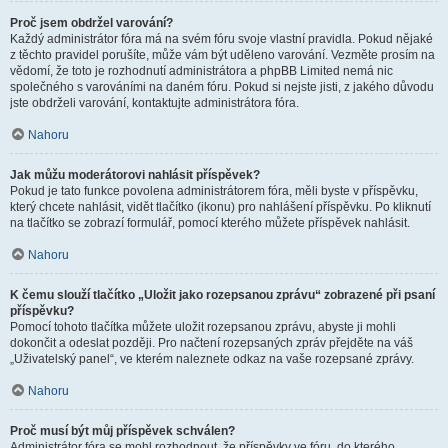
Proč jsem obdržel varování?
Každý administrátor fóra má na svém fóru svoje vlastní pravidla. Pokud nějaké
z těchto pravidel porušíte, může vám být uděleno varování. Vezměte prosím na
vědomí, že toto je rozhodnutí administrátora a phpBB Limited nemá nic
společného s varováními na daném fóru. Pokud si nejste jisti, z jakého důvodu
jste obdrželi varování, kontaktujte administrátora fóra.
Nahoru
Jak můžu moderátorovi nahlásit příspěvek?
Pokud je tato funkce povolena administrátorem fóra, měli byste v příspěvku,
který chcete nahlásit, vidět tlačítko (ikonu) pro nahlášení příspěvku. Po kliknutí
na tlačítko se zobrazí formulář, pomocí kterého můžete příspěvek nahlásit.
Nahoru
K čemu slouží tlačítko „Uložit jako rozepsanou zprávu“ zobrazené při psaní
příspěvku?
Pomocí tohoto tlačítka můžete uložit rozepsanou zprávu, abyste ji mohli
dokončit a odeslat později. Pro načtení rozepsaných zpráv přejděte na váš
„Uživatelský panel“, ve kterém naleznete odkaz na vaše rozepsané zprávy.
Nahoru
Proč musí být můj příspěvek schválen?
Administrátor fóra se mohl rozhodnout, že příspěvky ve fóru, do kterého