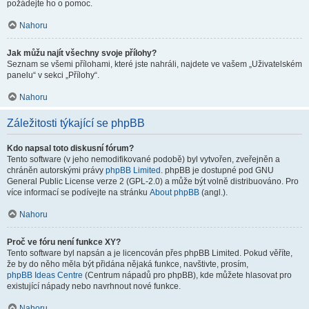
požádejte ho o pomoc.
Nahoru
Jak můžu najít všechny svoje přílohy?
Seznam se všemi přílohami, které jste nahráli, najdete ve vašem „Uživatelském
panelu“ v sekci „Přílohy“.
Nahoru
Záležitosti týkající se phpBB
Kdo napsal toto diskusní fórum?
Tento software (v jeho nemodifikované podobě) byl vytvořen, zveřejněn a
chráněn autorskými právy
phpBB Limited
. phpBB je dostupné pod GNU
General Public License verze 2 (GPL-2.0) a může být volně distribuováno. Pro
více informací se podívejte na stránku
About phpBB
(angl.).
Nahoru
Proč ve fóru není funkce XY?
Tento software byl napsán a je licencován přes phpBB Limited. Pokud věříte,
že by do něho měla být přidána nějaká funkce, navštivte, prosím,
phpBB Ideas Centre
(Centrum nápadů pro phpBB), kde můžete hlasovat pro
existující nápady nebo navrhnout nové funkce.
Nahoru