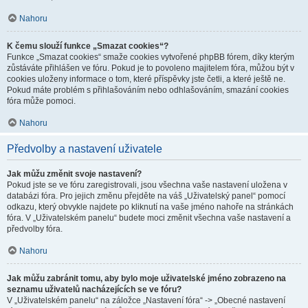
Nahoru
K čemu slouží funkce „Smazat cookies“?
Funkce „Smazat cookies“ smaže cookies vytvořené phpBB fórem, díky kterým
zůstáváte přihlášen ve fóru. Pokud je to povoleno majitelem fóra, můžou být v
cookies uloženy informace o tom, které příspěvky jste četli, a které ještě ne.
Pokud máte problém s přihlašováním nebo odhlašováním, smazání cookies
fóra může pomoci.
Nahoru
Předvolby a nastavení uživatele
Jak můžu změnit svoje nastavení?
Pokud jste se ve fóru zaregistrovali, jsou všechna vaše nastavení uložena v
databázi fóra. Pro jejich změnu přejděte na váš „Uživatelský panel“ pomocí
odkazu, který obvykle najdete po kliknutí na vaše jméno nahoře na stránkách
fóra. V „Uživatelském panelu“ budete moci změnit všechna vaše nastavení a
předvolby fóra.
Nahoru
Jak můžu zabránit tomu, aby bylo moje uživatelské jméno zobrazeno na
seznamu uživatelů nacházejících se ve fóru?
V „Uživatelském panelu“ na záložce „Nastavení fóra“ -> „Obecné nastavení