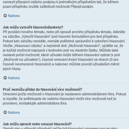
zamezit připojení vašeho podpisu k jednotlivým příspěvkům tak, že během
psaní příspěvku zrušíte zaškrtnutí možnosti
Připojit podpis
.
Nahoru
Jak můžu vytvořit hlasování/anketu?
Při posílání nového tématu, nebo při úpravě prvního příspěvku tématu, klikněte
na záložku „Vytvořit hlasování“ pod hlavním formulářem pro text příspěvku.
Pokud tuto záložku nevidíte, nemáte potřebné oprávnění k vytvoření hlasování.
Vložte „Hlasovací otázku“ a nejméně dvě „Možnosti hlasování“, ujistěte se, že
je každá možnost napsaná v textovém poli na vlastním řádku. Můžete také
nastavit počet možností, které uživatel může během hlasování vybrat (v poli
„Možností na uživatele“), časové omezení trvání hlasování ve dnech (0 pro
časově neomezené hlasování) a nakonec můžete povolit uživatelům měnit
jejich hlasy.
Nahoru
Proč nemůžu přidat do hlasování více možností?
Omezení počtu možností v hlasování je nastaveno administrátorem fóra. Pokud
si myslíte, že potřebujete do vašeho hlasování vložit více možností než je
povoleno, kontaktujte administrátora fóra.
Nahoru
Jak můžu upravit nebo smazat hlasování?
Stejně jako v případě příspěvků může být hlasování upraveno pouze jeho