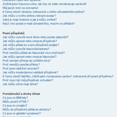
Zobrazení časů není správné!
Změnil jsem časovou zónu, ale čas se stále nezobrazuje správně!
Můj jazyk není na seznamu!
K čemu slouží obrázky zobrazené u mého uživatelského jména?
Jak můžu u svého jména zobrazit avatar?
Jaká je moje hodnost a jak ji můžu změnit?
Když chci poslat e-mail uživateli fóra, musím se přihlásit?
Psaní příspěvků
Jak můžu vytvořit nové téma nebo poslat odpověď?
Jak můžu upravit nebo smazat příspěvek?
Jak můžu přidat ke svým příspěvků podpis?
Jak můžu vytvořit hlasování/anketu?
Proč nemůžu přidat do hlasování více možností?
Jak můžu upravit nebo smazat hlasování?
Proč nemám přístup do určitého fóra?
Proč nemůžu posílat přílohy?
Proč jsem obdržel varování?
Jak můžu moderátorovi nahlásit příspěvek?
K čemu slouží tlačítko „Uložit jako rozepsanou zprávu“ zobrazené při psaní příspěvku?
Proč musí být můj příspěvek schválen?
Jak můžu oživit moje téma?
Formátování a druhy témat
Co jsou to BBKódy?
Můžu použít HTML?
Co jsou to smajlíci?
Můžu do příspěvků přidávat obrázky?
Co jsou to globální oznámení?