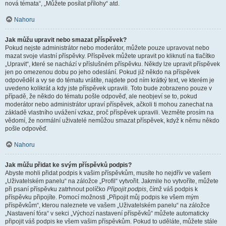
nová témata“, „Můžete posílat přílohy“ atd.
Nahoru
Jak můžu upravit nebo smazat příspěvek?
Pokud nejste administrátor nebo moderátor, můžete pouze upravovat nebo
mazat svoje vlastní příspěvky. Příspěvek můžete upravit po kliknutí na tlačítko
„Upravit“, které se nachází v příslušném příspěvku. Někdy lze upravit příspěvek
jen po omezenou dobu po jeho odeslání. Pokud již někdo na příspěvek
odpověděl a vy se do tématu vrátíte, najdete pod ním krátký text, ve kterém je
uvedeno kolikrát a kdy jste příspěvek upravili. Toto bude zobrazeno pouze v
případě, že někdo do tématu pošle odpověď, ale neobjeví se to, pokud
moderátor nebo administrátor upraví příspěvek, ačkoli ti mohou zanechat na
základě vlastního uvážení vzkaz, proč příspěvek upravili. Vezměte prosím na
vědomí, že normální uživatelé nemůžou smazat příspěvek, když k němu někdo
pošle odpověď.
Nahoru
Jak můžu přidat ke svým příspěvků podpis?
Abyste mohli přidat podpis k vašim příspěvkům, musíte ho nejdřív ve vašem
„Uživatelském panelu“ na záložce „Profil“ vytvořit. Jakmile ho vytvoříte, můžete
při psaní příspěvku zatrhnout políčko
Připojit podpis
, čímž váš podpis k
příspěvku připojíte. Pomocí možnosti „Připojit můj podpis ke všem mým
příspěvkům“, kterou naleznete ve vašem „Uživatelském panelu“ na záložce
„Nastavení fóra“ v sekci „Výchozí nastavení příspěvků“ můžete automaticky
připojit váš podpis ke všem vašim příspěvkům. Pokud to uděláte, můžete stále