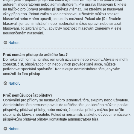
autorem, moderátorem nebo administrátorem. Pro úpravu hlasování klikněte
na tlačítko pro úpravu prvního příspěvku v tématu, ke kterému je hlasování
vždy připojeno. Pokud zatím nikdo nehlasoval, uživatelé můžou smazat
hlasování nebo v něm upravit jakoukoliv možnost. Pokud ale již uživatelé
hlasovali, jen administrátoři nebo moderátoři můžou upravit nebo smazat
hlasování. To zabrání tomu, aby byly možnosti hlasování změněny v ještě
neukončeném hlasování.
Nahoru
Proč nemám přístup do určitého fóra?
Do některých fór mají přístup jen určití uživatelé nebo skupiny. Abyste je mohli
zobrazit, číst, přispívat do nich nebo v nich provádět jiné akce, můžete
potřebovat speciální oprávnění. Kontaktujte administrátora fóra, aby vám
umožnil do fóra přístup.
Nahoru
Proč nemůžu posílat přílohy?
Oprávnění pro přílohy se nastavují pro jednotlivá fóra, skupiny nebo uživatele.
Administrátor fóra nemusel povolit do určitého fóra, do kterého můžete posílat
příspěvky, přidávat přílohy, nebo možná, že posílat přílohy můžou jen určité
skupiny, do kterých nepatříte. Pokud si nejste jisti, z jakého důvodu nemůžete k
příspěvkům přidávat přílohy, kontaktujte administrátora fóra.
Nahoru