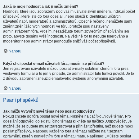
Jaká je moje hodnost a jak ji můžu změnit?
Hodnosti, které jsou zobrazeny pod vaším uživatelským jménem, indikují počet
příspěvků, které jste do fóra odeslali, nebo slouží k identifikaci určitých
uživatelů např. moderátorů a administrátorů. Obecně řečeno, nemůžete sami
změnit znění žádných hodností ve fóru, protože jsou nastaveny
administrátorem fóra. Prosím, nezatěžujte fórum zbytečným přispíváním jen
proto, abyste dosáhli vyšší hodnosti. Na většině fór to nebude tolerováno a
moderátor nebo administrátor jednoduše sníží váš počet příspěvků.
Nahoru
Když chci poslat e-mail uživateli fóra, musím se přihlásit?
Jen registrovaní uživatelé můžou posílat e-maily ostatním členům fóra přes
vestavěný formulář a to jen v případě, že administrátor tuto funkci povolil. Je to
z důvodu zabránění zneužití emailového systému anonymními uživateli.
Nahoru
Psaní příspěvků
Jak můžu vytvořit nové téma nebo poslat odpověď?
Pokud chcete do fóra poslat nové téma, klikněte na tlačítko „Nové téma“. Pro
odeslání odpovědi do existujícího tématu klikněte na tlačítko „Odpovědět“. Je
možné, že se budete muset zaregistrovat a přihlásit předtím, než budete moci
posílat příspěvky. Naspodu každého fóra a tématu můžete najít seznam
oprávnění, které v konkrétním fóru a tématu máte. Například: „Můžete posílat