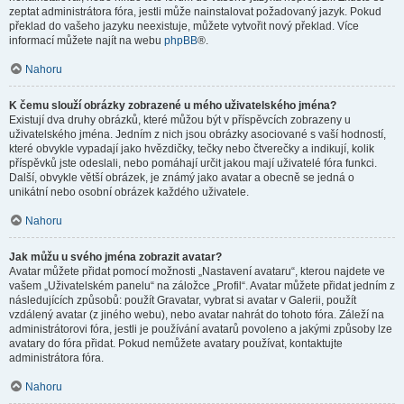
zeptat administrátora fóra, jestli může nainstalovat požadovaný jazyk. Pokud
překlad do vašeho jazyku neexistuje, můžete vytvořit nový překlad. Více
informací můžete najít na webu
phpBB
®.
Nahoru
K čemu slouží obrázky zobrazené u mého uživatelského jména?
Existují dva druhy obrázků, které můžou být v příspěvcích zobrazeny u
uživatelského jména. Jedním z nich jsou obrázky asociované s vaší hodností,
které obvykle vypadají jako hvězdičky, tečky nebo čtverečky a indikují, kolik
příspěvků jste odeslali, nebo pomáhají určit jakou mají uživatelé fóra funkci.
Další, obvykle větší obrázek, je známý jako avatar a obecně se jedná o
unikátní nebo osobní obrázek každého uživatele.
Nahoru
Jak můžu u svého jména zobrazit avatar?
Avatar můžete přidat pomocí možnosti „Nastavení avataru“, kterou najdete ve
vašem „Uživatelském panelu“ na záložce „Profil“. Avatar můžete přidat jedním z
následujících způsobů: použít Gravatar, vybrat si avatar v Galerii, použít
vzdálený avatar (z jiného webu), nebo avatar nahrát do tohoto fóra. Záleží na
administrátorovi fóra, jestli je používání avatarů povoleno a jakými způsoby lze
avatary do fóra přidat. Pokud nemůžete avatary používat, kontaktujte
administrátora fóra.
Nahoru