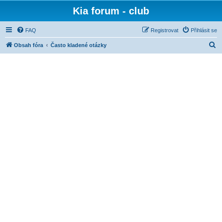
Kia forum - club
FAQ
Registrovat
Přihlásit se
H
Obsah fóra
Často kladené otázky
l
e
d
a
t