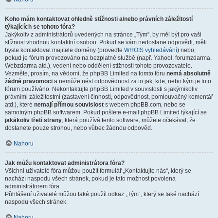
Koho mám kontaktovat ohledně stížnosti a/nebo právních záležitostí
týkajících se tohoto fóra?
Jakýkoliv z administrátorů uvedených na stránce „Tým“, by měl být pro vaši
stížnost vhodnou kontaktní osobou. Pokud se vám nedostane odpovědi, měli
byste kontaktovat majitele domény (proveďte
WHOIS vyhledávání
) nebo,
pokud je fórum provozováno na bezplatné službě (např. Yahoo!, forumzdarma,
Webzdarma atd.), vedení nebo oddělení stížností tohoto provozovatele.
Vezměte, prosím, na vědomí, že phpBB Limited na tomto fóru
nemá absolutně
žádné pravomoci
a nemůže nést odpovědnost za to jak, kde, nebo kým je toto
fórum používáno. Nekontaktujte phpBB Limited v souvislosti s jakýmikoliv
právními záležitostmi (zastavení činnosti, odpovědnost, pomlouvačný komentář
atd.), které
nemají přímou souvislost
s webem phpBB.com, nebo se
samotným phpBB softwarem. Pokud pošlete e-mail phpBB Limited týkající se
jakákoliv třetí strany
, která používá tento software, můžete očekávat, že
dostanete pouze strohou, nebo vůbec žádnou odpověď.
Nahoru
Jak můžu kontaktovat administrátora fóra?
Všichni uživatelé fóra můžou použít formulář „Kontaktujte nás“, který se
nachází naspodu všech stránek, pokud je tato možnost povolena
administrátorem fóra.
Přihlášení uživatelé můžou také použít odkaz „Tým“, který se také nachází
naspodu všech stránek.
Nahoru