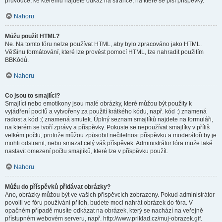
průvodce, ke kterému najdete odkaz na stránce, na které se píší příspěvky.
Nahoru
Můžu použít HTML?
Ne. Na tomto fóru nelze používat HTML, aby bylo zpracováno jako HTML.
Většinu formátování, které lze provést pomocí HTML, lze nahradit použitím
BBKódů.
Nahoru
Co jsou to smajlíci?
Smajlíci nebo emotikony jsou malé obrázky, které můžou být použity k
vyjádření pocitů a vytvořeny za použití krátkého kódu, např. kód :) znamená
radost a kód :( znamená smutek. Úplný seznam smajlíků najdete na formuláři,
na kterém se tvoří zprávy a příspěvky. Pokuste se nepoužívat smajlíky v příliš
velkém počtu, protože můžou způsobit nečitelnost příspěvku a moderátoři by je
mohli odstranit, nebo smazat celý váš příspěvek. Administrátor fóra může také
nastavit omezení počtu smajlíků, které lze v příspěvku použít.
Nahoru
Můžu do příspěvků přidávat obrázky?
Ano, obrázky můžou být ve vašich příspěvcích zobrazeny. Pokud administrátor
povolil ve fóru používání příloh, budete moci nahrát obrázek do fóra. V
opačném případě musíte odkázat na obrázek, který se nachází na veřejně
přístupném webovém serveru, např. http://www.priklad.cz/muj-obrazek.gif.