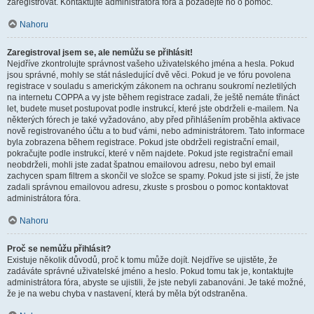
zaregistrovat. Kontaktujte administrátora fóra a požádejte ho o pomoc.
Nahoru
Zaregistroval jsem se, ale nemůžu se přihlásit!
Nejdříve zkontrolujte správnost vašeho uživatelského jména a hesla. Pokud
jsou správné, mohly se stát následující dvě věci. Pokud je ve fóru povolena
registrace v souladu s americkým zákonem na ochranu soukromí nezletilých
na internetu COPPA a vy jste během registrace zadali, že ještě nemáte třináct
let, budete muset postupovat podle instrukcí, které jste obdrželi e-mailem. Na
některých fórech je také vyžadováno, aby před přihlášením proběhla aktivace
nově registrovaného účtu a to buď vámi, nebo administrátorem. Tato informace
byla zobrazena během registrace. Pokud jste obdrželi registrační email,
pokračujte podle instrukcí, které v něm najdete. Pokud jste registrační email
neobdrželi, mohli jste zadat špatnou emailovou adresu, nebo byl email
zachycen spam filtrem a skončil ve složce se spamy. Pokud jste si jistí, že jste
zadali správnou emailovou adresu, zkuste s prosbou o pomoc kontaktovat
administrátora fóra.
Nahoru
Proč se nemůžu přihlásit?
Existuje několik důvodů, proč k tomu může dojít. Nejdříve se ujistěte, že
zadáváte správné uživatelské jméno a heslo. Pokud tomu tak je, kontaktujte
administrátora fóra, abyste se ujistili, že jste nebyli zabanováni. Je také možné,
že je na webu chyba v nastavení, která by měla být odstraněna.