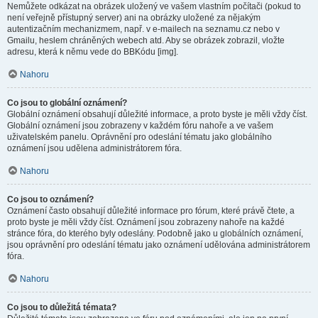
Nemůžete odkázat na obrázek uložený ve vašem vlastním počítači (pokud to
není veřejně přístupný server) ani na obrázky uložené za nějakým
autentizačním mechanizmem, např. v e-mailech na seznamu.cz nebo v
Gmailu, heslem chráněných webech atd. Aby se obrázek zobrazil, vložte
adresu, která k němu vede do BBKódu [img].
Nahoru
Co jsou to globální oznámení?
Globální oznámení obsahují důležité informace, a proto byste je měli vždy číst.
Globální oznámení jsou zobrazeny v každém fóru nahoře a ve vašem
uživatelském panelu. Oprávnění pro odeslání tématu jako globálního
oznámení jsou udělena administrátorem fóra.
Nahoru
Co jsou to oznámení?
Oznámení často obsahují důležité informace pro fórum, které právě čtete, a
proto byste je měli vždy číst. Oznámení jsou zobrazeny nahoře na každé
stránce fóra, do kterého byly odeslány. Podobně jako u globálních oznámení,
jsou oprávnění pro odeslání tématu jako oznámení udělována administrátorem
fóra.
Nahoru
Co jsou to důležitá témata?