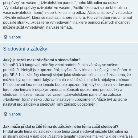
příspěvky“ ve vašem „Uživatelském panelu“, nebo kliknutím na odkaz
„Vyhledat příspěvky uživatele“ ve vašem „Profilu“ (zobrazí se po kliknutí na
vaše uživatelské jméno), nebo kliknutím na odkaz „Vaše příspěvky“ v nabídce
„Rychlé odkazy“, která se nachází nahoře na fóru. Pro vyhledání vašich témat
použijte stránku „Rozšířené vyhledávání“, na které pomocí různých možnosti
můžete zúžit vyhledávání na vaše témata.
Nahoru
Sledování a záložky
Jaký je rozdíl mezi záložkami a sledováním?
V phpBB 3.0 fungovali záložky velmi podobně jako záložky ve vašem
prohlížeči. Nebyli jste upozorněni, když došlo v tématu k nějakým změnám. V
phpBB 3.1 se záložky chovají stejně jako sledování tématu, což znamená, že
můžete být upozorněni, když v tématu v záložkách dojde k nějakým změnám.
Při sledování fóra nebo tématu budete upozorněni, když dojde ve sledovaném
fóru nebo tématu k nějakým změnám. Způsob upozornění pro záložky a
sledování můžete nastavit ve vašem „Uživatelském panelu“ na záložce
„Nastavení fóra“ v sekci „Upravit nastavení upozornění“. Může být užitečné
nastavit pro záložky a sledování jiný způsob upozornění.
Nahoru
Jak můžu přidat určité téma do záložek nebo téma začít sledovat?
Přidat určité téma do záložek nebo téma začít sledovat můžete kliknutím na
příslušný odkaz v nabídce „Nástroje tématu“ (obvykle má ikonu klíče), která se