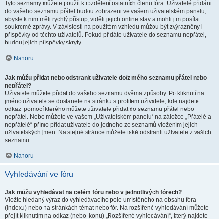
Tyto seznamy můžete použít k rozdělení ostatních členů fóra. Uživatelé přidáni
do vašeho seznamu přátel budou zobrazeni ve vašem uživatelském panelu,
abyste k nim měli rychlý přístup, viděli jejich online stav a mohli jim posílat
soukromé zprávy. V závislosti na použitém vzhledu můžou být zvýrazněny i
příspěvky od těchto uživatelů. Pokud přidáte uživatele do seznamu nepřátel,
budou jejich příspěvky skryty.
Nahoru
Jak můžu přidat nebo odstranit uživatele do/z mého seznamu přátel nebo
nepřátel?
Uživatele můžete přidat do vašeho seznamu dvěma způsoby. Po kliknutí na
jméno uživatele se dostanete na stránku s profilem uživatele, kde najdete
odkaz, pomocí kterého můžete uživatele přidat do seznamu přátel nebo
nepřátel. Nebo můžete ve vašem „Uživatelském panelu“ na záložce „Přátelé a
nepřátelé“ přímo přidat uživatele do jednoho ze seznamů vložením jejich
uživatelských jmen. Na stejné stránce můžete také odstranit uživatele z vašich
seznamů.
Nahoru
Vyhledávání ve fóru
Jak můžu vyhledávat na celém fóru nebo v jednotlivých fórech?
Vložte hledaný výraz do vyhledávacího pole umístěného na obsahu fóra
(indexu) nebo na stránkách témat nebo fór. Na rozšířené vyhledávání můžete
přejít kliknutím na odkaz (nebo ikonu) „Rozšířené vyhledávání“, který najdete