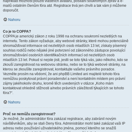
například možnost použití vlastních avatarů, posílání soukromých zpráv a e-
mailů ostatním členům fóra atd. Registrace trvá jen chvíli a tak vám ji můžeme
doporučit.
Nahoru
Co je to COPPA?
COPPA je americký zákon z roku 1998 na ochranu soukromí nezletilých na
internetu. Tento zákon vyžaduje, aby webové stránky, které mohou potenciálně
shromažďovat informace od nezletilých osob mladších 13 let, získaly písemný
souhlas rodičů nebo nějaké jiné potvrzení od zákonného zástupce povolující
shromažďování osobních identifikačních informací od nezletilých osob
mladších 13 let. Pokud si nejste jisti, jestli se toto týká vás, jako někoho, kdo se
zkouší zaregistrovat na webovou stránku, nebo se to týká webové stránky, na
kterou se zkoušíte zaregistrovat, kontaktujte vašeho právního poradce.
Vezměte prosím na vědomí, že ani phpBB Limited ani majitelé tohoto fóra
nemůžou poskytovat právní poradenství a není kontaktním místem pro právní
zájmy jakéhokoliv druhu, kromě těch uvedených v otázce „Koho mám
kontaktovat ohledně stížnosti a/nebo právních záležitostí týkajících se tohoto
fóra?“.
Nahoru
Proč se nemůžu zaregistrovat?
Je možné, že administrátor fóra zakázal registrace, aby zabránil novým
návštěvníkům, aby se stali členy fóra. Administrátor mohl také zakázat vaši IP
adresu nebo používání uživatelského jména, pomocí kterého se snažíš