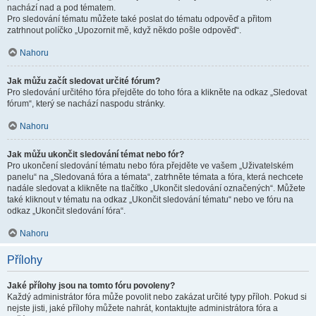
nachází nad a pod tématem.
Pro sledování tématu můžete také poslat do tématu odpověď a přitom
zatrhnout políčko „Upozornit mě, když někdo pošle odpověď“.
Nahoru
Jak můžu začít sledovat určité fórum?
Pro sledování určitého fóra přejděte do toho fóra a klikněte na odkaz „Sledovat
fórum“, který se nachází naspodu stránky.
Nahoru
Jak můžu ukončit sledování témat nebo fór?
Pro ukončení sledování tématu nebo fóra přejděte ve vašem „Uživatelském
panelu“ na „Sledovaná fóra a témata“, zatrhněte témata a fóra, která nechcete
nadále sledovat a klikněte na tlačítko „Ukončit sledování označených“. Můžete
také kliknout v tématu na odkaz „Ukončit sledování tématu“ nebo ve fóru na
odkaz „Ukončit sledování fóra“.
Nahoru
Přílohy
Jaké přílohy jsou na tomto fóru povoleny?
Každý administrátor fóra může povolit nebo zakázat určité typy příloh. Pokud si
nejste jisti, jaké přílohy můžete nahrát, kontaktujte administrátora fóra a