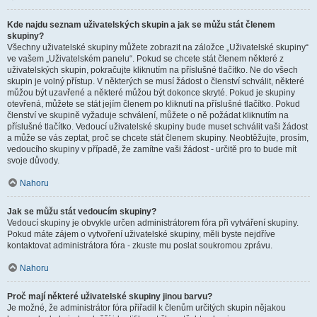
Kde najdu seznam uživatelských skupin a jak se můžu stát členem
skupiny?
Všechny uživatelské skupiny můžete zobrazit na záložce „Uživatelské skupiny“
ve vašem „Uživatelském panelu“. Pokud se chcete stát členem některé z
uživatelských skupin, pokračujte kliknutím na příslušné tlačítko. Ne do všech
skupin je volný přístup. V některých se musí žádost o členství schválit, některé
můžou být uzavřené a některé můžou být dokonce skryté. Pokud je skupiny
otevřená, můžete se stát jejím členem po kliknutí na příslušné tlačítko. Pokud
členství ve skupině vyžaduje schválení, můžete o ně požádat kliknutím na
příslušné tlačítko. Vedoucí uživatelské skupiny bude muset schválit vaši žádost
a může se vás zeptat, proč se chcete stát členem skupiny. Neobtěžujte, prosím,
vedoucího skupiny v případě, že zamítne vaši žádost - určitě pro to bude mít
svoje důvody.
Nahoru
Jak se můžu stát vedoucím skupiny?
Vedoucí skupiny je obvykle určen administrátorem fóra při vytváření skupiny.
Pokud máte zájem o vytvoření uživatelské skupiny, měli byste nejdříve
kontaktovat administrátora fóra - zkuste mu poslat soukromou zprávu.
Nahoru
Proč mají některé uživatelské skupiny jinou barvu?
Je možné, že administrátor fóra přiřadil k členům určitých skupin nějakou