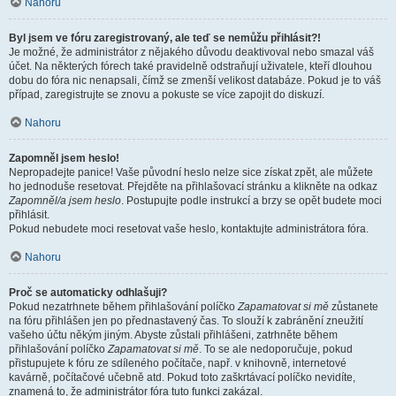
Nahoru
Byl jsem ve fóru zaregistrovaný, ale teď se nemůžu přihlásit?!
Je možné, že administrátor z nějakého důvodu deaktivoval nebo smazal váš
účet. Na některých fórech také pravidelně odstraňují uživatele, kteří dlouhou
dobu do fóra nic nenapsali, čímž se zmenší velikost databáze. Pokud je to váš
případ, zaregistrujte se znovu a pokuste se více zapojit do diskuzí.
Nahoru
Zapomněl jsem heslo!
Nepropadejte panice! Vaše původní heslo nelze sice získat zpět, ale můžete
ho jednoduše resetovat. Přejděte na přihlašovací stránku a klikněte na odkaz
Zapomněl/a jsem heslo
. Postupujte podle instrukcí a brzy se opět budete moci
přihlásit.
Pokud nebudete moci resetovat vaše heslo, kontaktujte administrátora fóra.
Nahoru
Proč se automaticky odhlašuji?
Pokud nezatrhnete během přihlašování políčko
Zapamatovat si mě
zůstanete
na fóru přihlášen jen po přednastavený čas. To slouží k zabránění zneužití
vašeho účtu někým jiným. Abyste zůstali přihlášeni, zatrhněte během
přihlašování políčko
Zapamatovat si mě
. To se ale nedoporučuje, pokud
přistupujete k fóru ze sdíleného počítače, např. v knihovně, internetové
kavárně, počítačové učebně atd. Pokud toto zaškrtávací políčko nevidíte,
znamená to, že administrátor fóra tuto funkci zakázal.