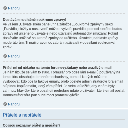
Nahoru
Dostávám nechtěné soukromé zprávy!
Ve vašem „Uživatelském panelu“ na záložce „Soukromé zprávy“ v sekci
„Pravidla, složky a nastavení“ můžete vytvořit pravidlo, pomocí kterého budou
zprávy od určeného uživatele nebo uživatelů automaticky smazány. Pokud
dostáváte urážlivé soukromé zprávy od určitého uživatele, nahlaste zprávy
moderátorům. Ti mají pravomoc zabránit uživateli v odesílání soukromých
zpráv.
Nahoru
Přišel mi od někoho na tomto fóru nevyžádaný nebo urážlivý e-mail!
Je nám líto, že se vám to stalo. Formulář pro odesílání e-mailů používaný na
tomto fóru obsahuje obranné mechanismy, pomocí kterých můžeme
vystopovat, kdo posílá takové emaily, proto pošlete administrátorovi fóra email
s úplnou kopií emailu, který vám přišel. Je velmi důležité, aby v něm byly
zahrnuty hlavičky, které obsahují podrobné údaje o uživateli, který email poslal.
Administrátor fóra pak bude moci problém vyřešit.
Nahoru
Přátelé a nepřátelé
Co jsou seznamy přátel a nepřátel?