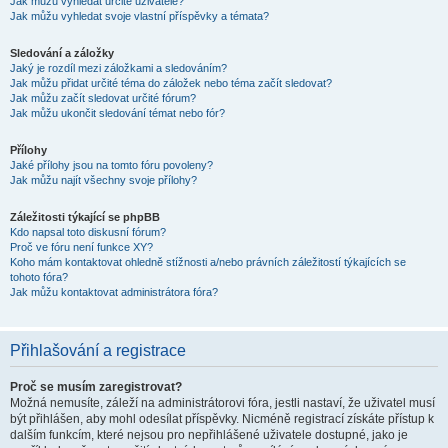
Jak můžu vyhledat určité uživatele?
Jak můžu vyhledat svoje vlastní příspěvky a témata?
Sledování a záložky
Jaký je rozdíl mezi záložkami a sledováním?
Jak můžu přidat určité téma do záložek nebo téma začít sledovat?
Jak můžu začít sledovat určité fórum?
Jak můžu ukončit sledování témat nebo fór?
Přílohy
Jaké přílohy jsou na tomto fóru povoleny?
Jak můžu najít všechny svoje přílohy?
Záležitosti týkající se phpBB
Kdo napsal toto diskusní fórum?
Proč ve fóru není funkce XY?
Koho mám kontaktovat ohledně stížnosti a/nebo právních záležitostí týkajících se
tohoto fóra?
Jak můžu kontaktovat administrátora fóra?
Přihlašování a registrace
Proč se musím zaregistrovat?
Možná nemusíte, záleží na administrátorovi fóra, jestli nastaví, že uživatel musí
být přihlášen, aby mohl odesílat příspěvky. Nicméně registrací získáte přístup k
dalším funkcím, které nejsou pro nepřihlášené uživatele dostupné, jako je