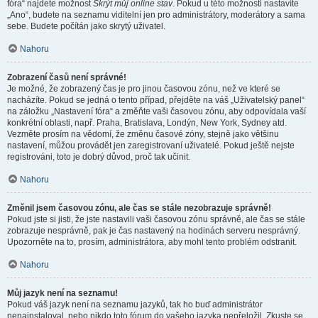
fóra“ najdete možnost
Skrýt můj online stav
. Pokud u této možnosti nastavíte
„Ano“, budete na seznamu viditelní jen pro administrátory, moderátory a sama
sebe. Budete počítán jako skrytý uživatel.
Nahoru
Zobrazení časů není správné!
Je možné, že zobrazený čas je pro jinou časovou zónu, než ve které se
nacházíte. Pokud se jedná o tento případ, přejděte na váš „Uživatelský panel“
na záložku „Nastavení fóra“ a změňte vaši časovou zónu, aby odpovídala vaší
konkrétní oblasti, např. Praha, Bratislava, Londýn, New York, Sydney atd.
Vezměte prosím na vědomí, že změnu časové zóny, stejně jako většinu
nastavení, můžou provádět jen zaregistrovaní uživatelé. Pokud ještě nejste
registrováni, toto je dobrý důvod, proč tak učinit.
Nahoru
Změnil jsem časovou zónu, ale čas se stále nezobrazuje správně!
Pokud jste si jisti, že jste nastavili vaši časovou zónu správně, ale čas se stále
zobrazuje nesprávně, pak je čas nastavený na hodinách serveru nesprávný.
Upozorněte na to, prosím, administrátora, aby mohl tento problém odstranit.
Nahoru
Můj jazyk není na seznamu!
Pokud váš jazyk není na seznamu jazyků, tak ho buď administrátor
nenainstaloval, nebo nikdo toto fórum do vašeho jazyka nepřeložil. Zkuste se