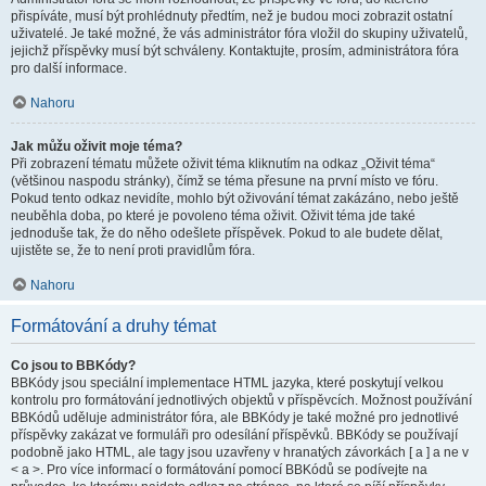
přispíváte, musí být prohlédnuty předtím, než je budou moci zobrazit ostatní
uživatelé. Je také možné, že vás administrátor fóra vložil do skupiny uživatelů,
jejichž příspěvky musí být schváleny. Kontaktujte, prosím, administrátora fóra
pro další informace.
Nahoru
Jak můžu oživit moje téma?
Při zobrazení tématu můžete oživit téma kliknutím na odkaz „Oživit téma“
(většinou naspodu stránky), čímž se téma přesune na první místo ve fóru.
Pokud tento odkaz nevidíte, mohlo být oživování témat zakázáno, nebo ještě
neuběhla doba, po které je povoleno téma oživit. Oživit téma jde také
jednoduše tak, že do něho odešlete příspěvek. Pokud to ale budete dělat,
ujistěte se, že to není proti pravidlům fóra.
Nahoru
Formátování a druhy témat
Co jsou to BBKódy?
BBKódy jsou speciální implementace HTML jazyka, které poskytují velkou
kontrolu pro formátování jednotlivých objektů v příspěvcích. Možnost používání
BBKódů uděluje administrátor fóra, ale BBKódy je také možné pro jednotlivé
příspěvky zakázat ve formuláři pro odesílání příspěvků. BBKódy se používají
podobně jako HTML, ale tagy jsou uzavřeny v hranatých závorkách [ a ] a ne v
< a >. Pro více informací o formátování pomocí BBKódů se podívejte na