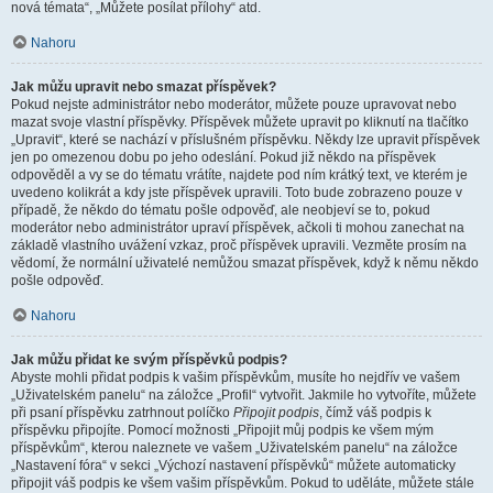
nová témata“, „Můžete posílat přílohy“ atd.
Nahoru
Jak můžu upravit nebo smazat příspěvek?
Pokud nejste administrátor nebo moderátor, můžete pouze upravovat nebo
mazat svoje vlastní příspěvky. Příspěvek můžete upravit po kliknutí na tlačítko
„Upravit“, které se nachází v příslušném příspěvku. Někdy lze upravit příspěvek
jen po omezenou dobu po jeho odeslání. Pokud již někdo na příspěvek
odpověděl a vy se do tématu vrátíte, najdete pod ním krátký text, ve kterém je
uvedeno kolikrát a kdy jste příspěvek upravili. Toto bude zobrazeno pouze v
případě, že někdo do tématu pošle odpověď, ale neobjeví se to, pokud
moderátor nebo administrátor upraví příspěvek, ačkoli ti mohou zanechat na
základě vlastního uvážení vzkaz, proč příspěvek upravili. Vezměte prosím na
vědomí, že normální uživatelé nemůžou smazat příspěvek, když k němu někdo
pošle odpověď.
Nahoru
Jak můžu přidat ke svým příspěvků podpis?
Abyste mohli přidat podpis k vašim příspěvkům, musíte ho nejdřív ve vašem
„Uživatelském panelu“ na záložce „Profil“ vytvořit. Jakmile ho vytvoříte, můžete
při psaní příspěvku zatrhnout políčko
Připojit podpis
, čímž váš podpis k
příspěvku připojíte. Pomocí možnosti „Připojit můj podpis ke všem mým
příspěvkům“, kterou naleznete ve vašem „Uživatelském panelu“ na záložce
„Nastavení fóra“ v sekci „Výchozí nastavení příspěvků“ můžete automaticky
připojit váš podpis ke všem vašim příspěvkům. Pokud to uděláte, můžete stále