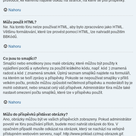
průvodce, ke kterému najdete odkaz na stránce, na které se píší příspěvky.
Nahoru
Můžu použít HTML?
Ne. Na tomto fóru nelze používat HTML, aby bylo zpracováno jako HTML.
Většinu formátování, které lze provést pomocí HTML, lze nahradit použitím
BBKódů.
Nahoru
Co jsou to smajlíci?
Smajlíci nebo emotikony jsou malé obrázky, které můžou být použity k
vyjádření pocitů a vytvořeny za použití krátkého kódu, např. kód :) znamená
radost a kód :( znamená smutek. Úplný seznam smajlíků najdete na formuláři,
na kterém se tvoří zprávy a příspěvky. Pokuste se nepoužívat smajlíky v příliš
velkém počtu, protože můžou způsobit nečitelnost příspěvku a moderátoři by je
mohli odstranit, nebo smazat celý váš příspěvek. Administrátor fóra může také
nastavit omezení počtu smajlíků, které lze v příspěvku použít.
Nahoru
Můžu do příspěvků přidávat obrázky?
Ano, obrázky můžou být ve vašich příspěvcích zobrazeny. Pokud administrátor
povolil ve fóru používání příloh, budete moci nahrát obrázek do fóra. V
opačném případě musíte odkázat na obrázek, který se nachází na veřejně
přístupném webovém serveru, např. http://www.priklad.cz/muj-obrazek.gif.