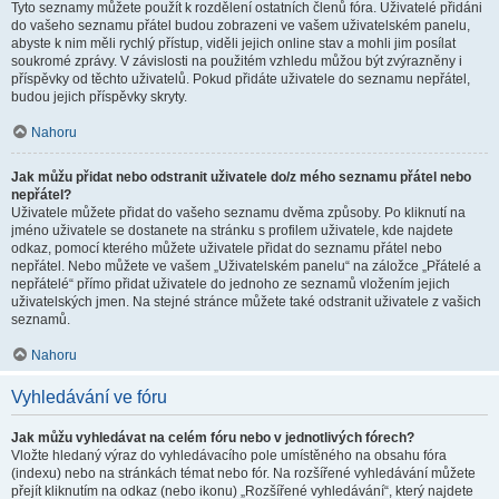
Tyto seznamy můžete použít k rozdělení ostatních členů fóra. Uživatelé přidáni
do vašeho seznamu přátel budou zobrazeni ve vašem uživatelském panelu,
abyste k nim měli rychlý přístup, viděli jejich online stav a mohli jim posílat
soukromé zprávy. V závislosti na použitém vzhledu můžou být zvýrazněny i
příspěvky od těchto uživatelů. Pokud přidáte uživatele do seznamu nepřátel,
budou jejich příspěvky skryty.
Nahoru
Jak můžu přidat nebo odstranit uživatele do/z mého seznamu přátel nebo
nepřátel?
Uživatele můžete přidat do vašeho seznamu dvěma způsoby. Po kliknutí na
jméno uživatele se dostanete na stránku s profilem uživatele, kde najdete
odkaz, pomocí kterého můžete uživatele přidat do seznamu přátel nebo
nepřátel. Nebo můžete ve vašem „Uživatelském panelu“ na záložce „Přátelé a
nepřátelé“ přímo přidat uživatele do jednoho ze seznamů vložením jejich
uživatelských jmen. Na stejné stránce můžete také odstranit uživatele z vašich
seznamů.
Nahoru
Vyhledávání ve fóru
Jak můžu vyhledávat na celém fóru nebo v jednotlivých fórech?
Vložte hledaný výraz do vyhledávacího pole umístěného na obsahu fóra
(indexu) nebo na stránkách témat nebo fór. Na rozšířené vyhledávání můžete
přejít kliknutím na odkaz (nebo ikonu) „Rozšířené vyhledávání“, který najdete