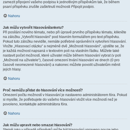
zamezit připojení vašeho podpisu k jednotlivým příspěvkům tak, že během
psaní příspěvku zrušíte zaškrtnutí možnosti
Připojit podpis
.
Nahoru
Jak můžu vytvořit hlasování/anketu?
Při posílání nového tématu, nebo při úpravě prvního příspěvku tématu, klikněte
na záložku „Vytvořit hlasování“ pod hlavním formulářem pro text příspěvku.
Pokud tuto záložku nevidíte, nemáte potřebné oprávnění k vytvoření hlasování.
Vložte „Hlasovací otázku“ a nejméně dvě „Možnosti hlasování“, ujistěte se, že
je každá možnost napsaná v textovém poli na vlastním řádku. Můžete také
nastavit počet možností, které uživatel může během hlasování vybrat (v poli
„Možností na uživatele“), časové omezení trvání hlasování ve dnech (0 pro
časově neomezené hlasování) a nakonec můžete povolit uživatelům měnit
jejich hlasy.
Nahoru
Proč nemůžu přidat do hlasování více možností?
Omezení počtu možností v hlasování je nastaveno administrátorem fóra. Pokud
si myslíte, že potřebujete do vašeho hlasování vložit více možností než je
povoleno, kontaktujte administrátora fóra.
Nahoru
Jak můžu upravit nebo smazat hlasování?
Stejně jako v případě příspěvků může být hlasování upraveno pouze jeho