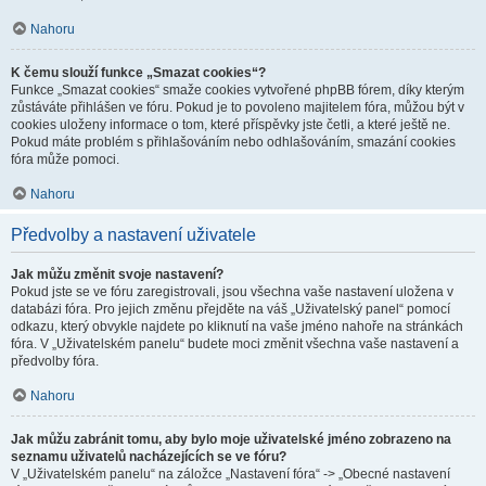
Nahoru
K čemu slouží funkce „Smazat cookies“?
Funkce „Smazat cookies“ smaže cookies vytvořené phpBB fórem, díky kterým
zůstáváte přihlášen ve fóru. Pokud je to povoleno majitelem fóra, můžou být v
cookies uloženy informace o tom, které příspěvky jste četli, a které ještě ne.
Pokud máte problém s přihlašováním nebo odhlašováním, smazání cookies
fóra může pomoci.
Nahoru
Předvolby a nastavení uživatele
Jak můžu změnit svoje nastavení?
Pokud jste se ve fóru zaregistrovali, jsou všechna vaše nastavení uložena v
databázi fóra. Pro jejich změnu přejděte na váš „Uživatelský panel“ pomocí
odkazu, který obvykle najdete po kliknutí na vaše jméno nahoře na stránkách
fóra. V „Uživatelském panelu“ budete moci změnit všechna vaše nastavení a
předvolby fóra.
Nahoru
Jak můžu zabránit tomu, aby bylo moje uživatelské jméno zobrazeno na
seznamu uživatelů nacházejících se ve fóru?
V „Uživatelském panelu“ na záložce „Nastavení fóra“ -> „Obecné nastavení