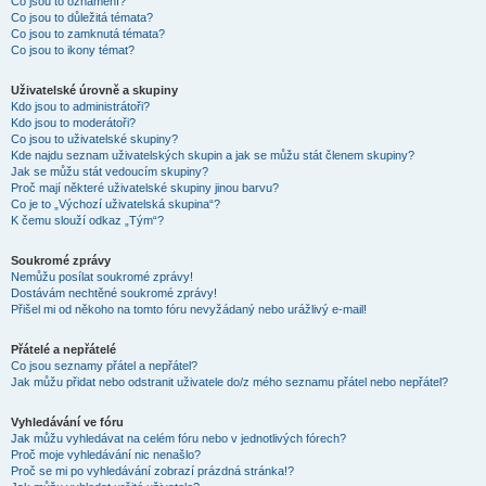
Co jsou to oznámení?
Co jsou to důležitá témata?
Co jsou to zamknutá témata?
Co jsou to ikony témat?
Uživatelské úrovně a skupiny
Kdo jsou to administrátoři?
Kdo jsou to moderátoři?
Co jsou to uživatelské skupiny?
Kde najdu seznam uživatelských skupin a jak se můžu stát členem skupiny?
Jak se můžu stát vedoucím skupiny?
Proč mají některé uživatelské skupiny jinou barvu?
Co je to „Výchozí uživatelská skupina“?
K čemu slouží odkaz „Tým“?
Soukromé zprávy
Nemůžu posílat soukromé zprávy!
Dostávám nechtěné soukromé zprávy!
Přišel mi od někoho na tomto fóru nevyžádaný nebo urážlivý e-mail!
Přátelé a nepřátelé
Co jsou seznamy přátel a nepřátel?
Jak můžu přidat nebo odstranit uživatele do/z mého seznamu přátel nebo nepřátel?
Vyhledávání ve fóru
Jak můžu vyhledávat na celém fóru nebo v jednotlivých fórech?
Proč moje vyhledávání nic nenašlo?
Proč se mi po vyhledávání zobrazí prázdná stránka!?