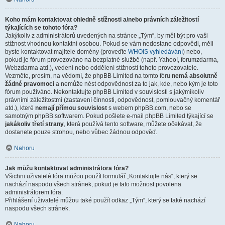
Koho mám kontaktovat ohledně stížnosti a/nebo právních záležitostí
týkajících se tohoto fóra?
Jakýkoliv z administrátorů uvedených na stránce „Tým“, by měl být pro vaši
stížnost vhodnou kontaktní osobou. Pokud se vám nedostane odpovědi, měli
byste kontaktovat majitele domény (proveďte
WHOIS vyhledávání
) nebo,
pokud je fórum provozováno na bezplatné službě (např. Yahoo!, forumzdarma,
Webzdarma atd.), vedení nebo oddělení stížností tohoto provozovatele.
Vezměte, prosím, na vědomí, že phpBB Limited na tomto fóru
nemá absolutně
žádné pravomoci
a nemůže nést odpovědnost za to jak, kde, nebo kým je toto
fórum používáno. Nekontaktujte phpBB Limited v souvislosti s jakýmikoliv
právními záležitostmi (zastavení činnosti, odpovědnost, pomlouvačný komentář
atd.), které
nemají přímou souvislost
s webem phpBB.com, nebo se
samotným phpBB softwarem. Pokud pošlete e-mail phpBB Limited týkající se
jakákoliv třetí strany
, která používá tento software, můžete očekávat, že
dostanete pouze strohou, nebo vůbec žádnou odpověď.
Nahoru
Jak můžu kontaktovat administrátora fóra?
Všichni uživatelé fóra můžou použít formulář „Kontaktujte nás“, který se
nachází naspodu všech stránek, pokud je tato možnost povolena
administrátorem fóra.
Přihlášení uživatelé můžou také použít odkaz „Tým“, který se také nachází
naspodu všech stránek.
Nahoru