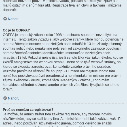
například možnost použití vlastních avatarů, posílání soukromých zpráv a e-
mailů ostatním členům fóra atd. Registrace trvá jen chvíli a tak vám ji můžeme
doporučit.
Nahoru
Co je to COPPA?
COPPA je americký zákon z roku 1998 na ochranu soukromí nezletilých na
internetu. Tento zákon vyžaduje, aby webové stránky, které mohou potenciálně
shromažďovat informace od nezletilých osob mladších 13 let, získaly písemný
souhlas rodičů nebo nějaké jiné potvrzení od zákonného zástupce povolující
shromažďování osobních identifikačních informací od nezletilých osob
mladších 13 let. Pokud si nejste jisti, jestli se toto týká vás, jako někoho, kdo se
zkouší zaregistrovat na webovou stránku, nebo se to týká webové stránky, na
kterou se zkoušíte zaregistrovat, kontaktujte vašeho právního poradce.
Vezměte prosím na vědomí, že ani phpBB Limited ani majitelé tohoto fóra
nemůžou poskytovat právní poradenství a není kontaktním místem pro právní
zájmy jakéhokoliv druhu, kromě těch uvedených v otázce „Koho mám
kontaktovat ohledně stížnosti a/nebo právních záležitostí týkajících se tohoto
fóra?“.
Nahoru
Proč se nemůžu zaregistrovat?
Je možné, že administrátor fóra zakázal registrace, aby zabránil novým
návštěvníkům, aby se stali členy fóra. Administrátor mohl také zakázat vaši IP
adresu nebo používání uživatelského jména, pomocí kterého se snažíš