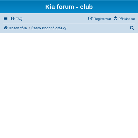
Kia forum - club
FAQ
Registrovat
Přihlásit se
H
Obsah fóra
Často kladené otázky
l
e
d
a
t