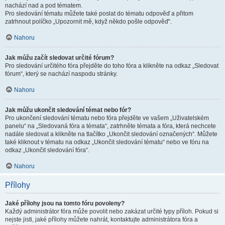
nachází nad a pod tématem.
Pro sledování tématu můžete také poslat do tématu odpověď a přitom
zatrhnout políčko „Upozornit mě, když někdo pošle odpověď“.
Nahoru
Jak můžu začít sledovat určité fórum?
Pro sledování určitého fóra přejděte do toho fóra a klikněte na odkaz „Sledovat
fórum“, který se nachází naspodu stránky.
Nahoru
Jak můžu ukončit sledování témat nebo fór?
Pro ukončení sledování tématu nebo fóra přejděte ve vašem „Uživatelském
panelu“ na „Sledovaná fóra a témata“, zatrhněte témata a fóra, která nechcete
nadále sledovat a klikněte na tlačítko „Ukončit sledování označených“. Můžete
také kliknout v tématu na odkaz „Ukončit sledování tématu“ nebo ve fóru na
odkaz „Ukončit sledování fóra“.
Nahoru
Přílohy
Jaké přílohy jsou na tomto fóru povoleny?
Každý administrátor fóra může povolit nebo zakázat určité typy příloh. Pokud si
nejste jisti, jaké přílohy můžete nahrát, kontaktujte administrátora fóra a