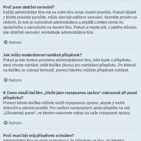
Proč jsem obdržel varování?
Každý administrátor fóra má na svém fóru svoje vlastní pravidla. Pokud nějaké
z těchto pravidel porušíte, může vám být uděleno varování. Vezměte prosím na
vědomí, že toto je rozhodnutí administrátora a phpBB Limited nemá nic
společného s varováními na daném fóru. Pokud si nejste jisti, z jakého důvodu
jste obdrželi varování, kontaktujte administrátora fóra.
Nahoru
Jak můžu moderátorovi nahlásit příspěvek?
Pokud je tato funkce povolena administrátorem fóra, měli byste v příspěvku,
který chcete nahlásit, vidět tlačítko (ikonu) pro nahlášení příspěvku. Po kliknutí
na tlačítko se zobrazí formulář, pomocí kterého můžete příspěvek nahlásit.
Nahoru
K čemu slouží tlačítko „Uložit jako rozepsanou zprávu“ zobrazené při psaní
příspěvku?
Pomocí tohoto tlačítka můžete uložit rozepsanou zprávu, abyste ji mohli
dokončit a odeslat později. Pro načtení rozepsaných zpráv přejděte na váš
„Uživatelský panel“, ve kterém naleznete odkaz na vaše rozepsané zprávy.
Nahoru
Proč musí být můj příspěvek schválen?
Administrátor fóra se mohl rozhodnout, že příspěvky ve fóru, do kterého