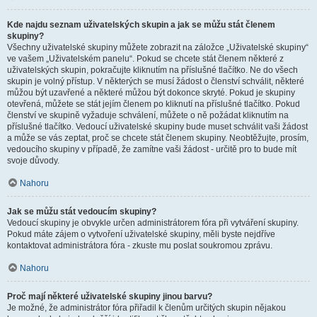
Kde najdu seznam uživatelských skupin a jak se můžu stát členem
skupiny?
Všechny uživatelské skupiny můžete zobrazit na záložce „Uživatelské skupiny“
ve vašem „Uživatelském panelu“. Pokud se chcete stát členem některé z
uživatelských skupin, pokračujte kliknutím na příslušné tlačítko. Ne do všech
skupin je volný přístup. V některých se musí žádost o členství schválit, některé
můžou být uzavřené a některé můžou být dokonce skryté. Pokud je skupiny
otevřená, můžete se stát jejím členem po kliknutí na příslušné tlačítko. Pokud
členství ve skupině vyžaduje schválení, můžete o ně požádat kliknutím na
příslušné tlačítko. Vedoucí uživatelské skupiny bude muset schválit vaši žádost
a může se vás zeptat, proč se chcete stát členem skupiny. Neobtěžujte, prosím,
vedoucího skupiny v případě, že zamítne vaši žádost - určitě pro to bude mít
svoje důvody.
Nahoru
Jak se můžu stát vedoucím skupiny?
Vedoucí skupiny je obvykle určen administrátorem fóra při vytváření skupiny.
Pokud máte zájem o vytvoření uživatelské skupiny, měli byste nejdříve
kontaktovat administrátora fóra - zkuste mu poslat soukromou zprávu.
Nahoru
Proč mají některé uživatelské skupiny jinou barvu?
Je možné, že administrátor fóra přiřadil k členům určitých skupin nějakou