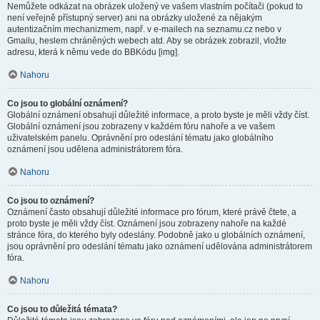
Nemůžete odkázat na obrázek uložený ve vašem vlastním počítači (pokud to
není veřejně přístupný server) ani na obrázky uložené za nějakým
autentizačním mechanizmem, např. v e-mailech na seznamu.cz nebo v
Gmailu, heslem chráněných webech atd. Aby se obrázek zobrazil, vložte
adresu, která k němu vede do BBKódu [img].
Nahoru
Co jsou to globální oznámení?
Globální oznámení obsahují důležité informace, a proto byste je měli vždy číst.
Globální oznámení jsou zobrazeny v každém fóru nahoře a ve vašem
uživatelském panelu. Oprávnění pro odeslání tématu jako globálního
oznámení jsou udělena administrátorem fóra.
Nahoru
Co jsou to oznámení?
Oznámení často obsahují důležité informace pro fórum, které právě čtete, a
proto byste je měli vždy číst. Oznámení jsou zobrazeny nahoře na každé
stránce fóra, do kterého byly odeslány. Podobně jako u globálních oznámení,
jsou oprávnění pro odeslání tématu jako oznámení udělována administrátorem
fóra.
Nahoru
Co jsou to důležitá témata?