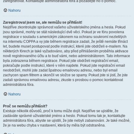
zaregistrovat. Kontaktujte administrátora fóra a požádejte ho o pomoc.
Nahoru
Zaregistroval jsem se, ale nemůžu se přihlásit!
Nejdříve zkontrolujte správnost vašeho uživatelského jména a hesla. Pokud
jsou správné, mohly se stát následující dvě věci. Pokud je ve fóru povolena
registrace v souladu s americkým zákonem na ochranu soukromí nezletilých
na internetu COPPA a vy jste během registrace zadali, že ještě nemáte třináct
let, budete muset postupovat podle instrukcí, které jste obdrželi e-mailem. Na
některých fórech je také vyžadováno, aby před přihlášením proběhla aktivace
nově registrovaného účtu a to buď vámi, nebo administrátorem. Tato informace
byla zobrazena během registrace. Pokud jste obdrželi registrační email,
pokračujte podle instrukcí, které v něm najdete. Pokud jste registrační email
neobdrželi, mohli jste zadat špatnou emailovou adresu, nebo byl email
zachycen spam filtrem a skončil ve složce se spamy. Pokud jste si jistí, že jste
zadali správnou emailovou adresu, zkuste s prosbou o pomoc kontaktovat
administrátora fóra.
Nahoru
Proč se nemůžu přihlásit?
Existuje několik důvodů, proč k tomu může dojít. Nejdříve se ujistěte, že
zadáváte správné uživatelské jméno a heslo. Pokud tomu tak je, kontaktujte
administrátora fóra, abyste se ujistili, že jste nebyli zabanováni. Je také možné,
že je na webu chyba v nastavení, která by měla být odstraněna.