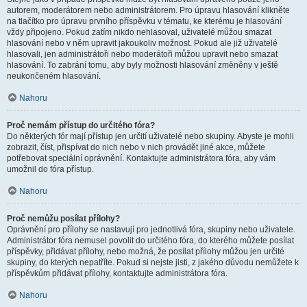
autorem, moderátorem nebo administrátorem. Pro úpravu hlasování klikněte
na tlačítko pro úpravu prvního příspěvku v tématu, ke kterému je hlasování
vždy připojeno. Pokud zatím nikdo nehlasoval, uživatelé můžou smazat
hlasování nebo v něm upravit jakoukoliv možnost. Pokud ale již uživatelé
hlasovali, jen administrátoři nebo moderátoři můžou upravit nebo smazat
hlasování. To zabrání tomu, aby byly možnosti hlasování změněny v ještě
neukončeném hlasování.
Nahoru
Proč nemám přístup do určitého fóra?
Do některých fór mají přístup jen určití uživatelé nebo skupiny. Abyste je mohli
zobrazit, číst, přispívat do nich nebo v nich provádět jiné akce, můžete
potřebovat speciální oprávnění. Kontaktujte administrátora fóra, aby vám
umožnil do fóra přístup.
Nahoru
Proč nemůžu posílat přílohy?
Oprávnění pro přílohy se nastavují pro jednotlivá fóra, skupiny nebo uživatele.
Administrátor fóra nemusel povolit do určitého fóra, do kterého můžete posílat
příspěvky, přidávat přílohy, nebo možná, že posílat přílohy můžou jen určité
skupiny, do kterých nepatříte. Pokud si nejste jisti, z jakého důvodu nemůžete k
příspěvkům přidávat přílohy, kontaktujte administrátora fóra.
Nahoru