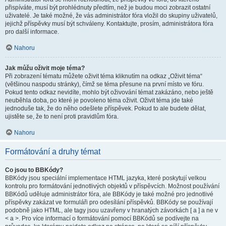
přispíváte, musí být prohlédnuty předtím, než je budou moci zobrazit ostatní
uživatelé. Je také možné, že vás administrátor fóra vložil do skupiny uživatelů,
jejichž příspěvky musí být schváleny. Kontaktujte, prosím, administrátora fóra
pro další informace.
Nahoru
Jak můžu oživit moje téma?
Při zobrazení tématu můžete oživit téma kliknutím na odkaz „Oživit téma“
(většinou naspodu stránky), čímž se téma přesune na první místo ve fóru.
Pokud tento odkaz nevidíte, mohlo být oživování témat zakázáno, nebo ještě
neuběhla doba, po které je povoleno téma oživit. Oživit téma jde také
jednoduše tak, že do něho odešlete příspěvek. Pokud to ale budete dělat,
ujistěte se, že to není proti pravidlům fóra.
Nahoru
Formátování a druhy témat
Co jsou to BBKódy?
BBKódy jsou speciální implementace HTML jazyka, které poskytují velkou
kontrolu pro formátování jednotlivých objektů v příspěvcích. Možnost používání
BBKódů uděluje administrátor fóra, ale BBKódy je také možné pro jednotlivé
příspěvky zakázat ve formuláři pro odesílání příspěvků. BBKódy se používají
podobně jako HTML, ale tagy jsou uzavřeny v hranatých závorkách [ a ] a ne v
< a >. Pro více informací o formátování pomocí BBKódů se podívejte na