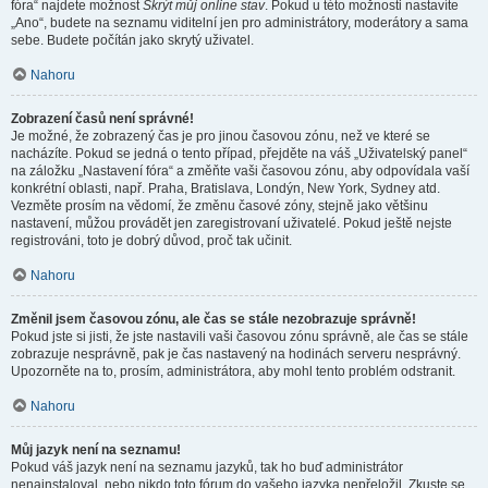
fóra“ najdete možnost
Skrýt můj online stav
. Pokud u této možnosti nastavíte
„Ano“, budete na seznamu viditelní jen pro administrátory, moderátory a sama
sebe. Budete počítán jako skrytý uživatel.
Nahoru
Zobrazení časů není správné!
Je možné, že zobrazený čas je pro jinou časovou zónu, než ve které se
nacházíte. Pokud se jedná o tento případ, přejděte na váš „Uživatelský panel“
na záložku „Nastavení fóra“ a změňte vaši časovou zónu, aby odpovídala vaší
konkrétní oblasti, např. Praha, Bratislava, Londýn, New York, Sydney atd.
Vezměte prosím na vědomí, že změnu časové zóny, stejně jako většinu
nastavení, můžou provádět jen zaregistrovaní uživatelé. Pokud ještě nejste
registrováni, toto je dobrý důvod, proč tak učinit.
Nahoru
Změnil jsem časovou zónu, ale čas se stále nezobrazuje správně!
Pokud jste si jisti, že jste nastavili vaši časovou zónu správně, ale čas se stále
zobrazuje nesprávně, pak je čas nastavený na hodinách serveru nesprávný.
Upozorněte na to, prosím, administrátora, aby mohl tento problém odstranit.
Nahoru
Můj jazyk není na seznamu!
Pokud váš jazyk není na seznamu jazyků, tak ho buď administrátor
nenainstaloval, nebo nikdo toto fórum do vašeho jazyka nepřeložil. Zkuste se