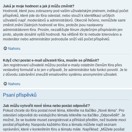
Jaká je moje hodnost a jak ji můžu změnit?
Hodnosti, které jsou zobrazeny pod vaším uživatelským jménem, indikují počet
příspěvků, které jste do fóra odeslali, nebo slouží k identifikaci určitých
uživatelů např. moderátorů a administrátorů. Obecně řečeno, nemůžete sami
změnit znění žádných hodností ve fóru, protože jsou nastaveny
administrátorem fóra. Prosím, nezatěžujte fórum zbytečným přispíváním jen
proto, abyste dosáhli vyšší hodnosti. Na většině fór to nebude tolerováno a
moderátor nebo administrátor jednoduše sníží váš počet příspěvků.
Nahoru
Když chci poslat e-mail uživateli fóra, musím se přihlásit?
Jen registrovaní uživatelé můžou posílat e-maily ostatním členům fóra přes
vestavěný formulář a to jen v případě, že administrátor tuto funkci povolil. Je to
z důvodu zabránění zneužití emailového systému anonymními uživateli.
Nahoru
Psaní příspěvků
Jak můžu vytvořit nové téma nebo poslat odpověď?
Pokud chcete do fóra poslat nové téma, klikněte na tlačítko „Nové téma“. Pro
odeslání odpovědi do existujícího tématu klikněte na tlačítko „Odpovědět“. Je
možné, že se budete muset zaregistrovat a přihlásit předtím, než budete moci
posílat příspěvky. Naspodu každého fóra a tématu můžete najít seznam
oprávnění, které v konkrétním fóru a tématu máte. Například: „Můžete posílat