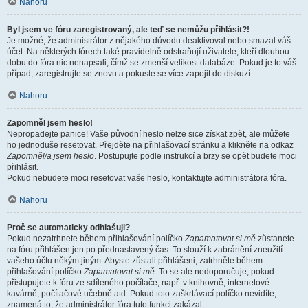
Nahoru
Byl jsem ve fóru zaregistrovaný, ale teď se nemůžu přihlásit?!
Je možné, že administrátor z nějakého důvodu deaktivoval nebo smazal váš
účet. Na některých fórech také pravidelně odstraňují uživatele, kteří dlouhou
dobu do fóra nic nenapsali, čímž se zmenší velikost databáze. Pokud je to váš
případ, zaregistrujte se znovu a pokuste se více zapojit do diskuzí.
Nahoru
Zapomněl jsem heslo!
Nepropadejte panice! Vaše původní heslo nelze sice získat zpět, ale můžete
ho jednoduše resetovat. Přejděte na přihlašovací stránku a klikněte na odkaz
Zapomněl/a jsem heslo
. Postupujte podle instrukcí a brzy se opět budete moci
přihlásit.
Pokud nebudete moci resetovat vaše heslo, kontaktujte administrátora fóra.
Nahoru
Proč se automaticky odhlašuji?
Pokud nezatrhnete během přihlašování políčko
Zapamatovat si mě
zůstanete
na fóru přihlášen jen po přednastavený čas. To slouží k zabránění zneužití
vašeho účtu někým jiným. Abyste zůstali přihlášeni, zatrhněte během
přihlašování políčko
Zapamatovat si mě
. To se ale nedoporučuje, pokud
přistupujete k fóru ze sdíleného počítače, např. v knihovně, internetové
kavárně, počítačové učebně atd. Pokud toto zaškrtávací políčko nevidíte,
znamená to, že administrátor fóra tuto funkci zakázal.