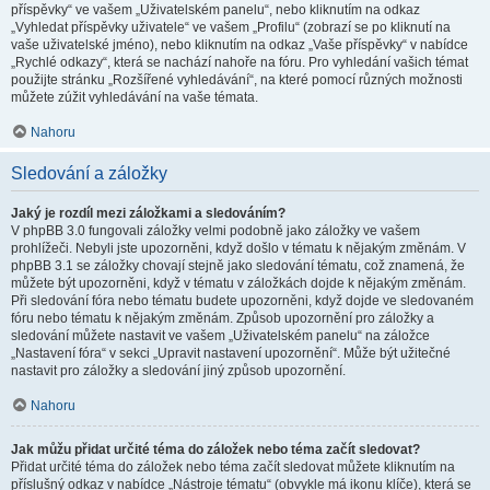
příspěvky“ ve vašem „Uživatelském panelu“, nebo kliknutím na odkaz
„Vyhledat příspěvky uživatele“ ve vašem „Profilu“ (zobrazí se po kliknutí na
vaše uživatelské jméno), nebo kliknutím na odkaz „Vaše příspěvky“ v nabídce
„Rychlé odkazy“, která se nachází nahoře na fóru. Pro vyhledání vašich témat
použijte stránku „Rozšířené vyhledávání“, na které pomocí různých možnosti
můžete zúžit vyhledávání na vaše témata.
Nahoru
Sledování a záložky
Jaký je rozdíl mezi záložkami a sledováním?
V phpBB 3.0 fungovali záložky velmi podobně jako záložky ve vašem
prohlížeči. Nebyli jste upozorněni, když došlo v tématu k nějakým změnám. V
phpBB 3.1 se záložky chovají stejně jako sledování tématu, což znamená, že
můžete být upozorněni, když v tématu v záložkách dojde k nějakým změnám.
Při sledování fóra nebo tématu budete upozorněni, když dojde ve sledovaném
fóru nebo tématu k nějakým změnám. Způsob upozornění pro záložky a
sledování můžete nastavit ve vašem „Uživatelském panelu“ na záložce
„Nastavení fóra“ v sekci „Upravit nastavení upozornění“. Může být užitečné
nastavit pro záložky a sledování jiný způsob upozornění.
Nahoru
Jak můžu přidat určité téma do záložek nebo téma začít sledovat?
Přidat určité téma do záložek nebo téma začít sledovat můžete kliknutím na
příslušný odkaz v nabídce „Nástroje tématu“ (obvykle má ikonu klíče), která se