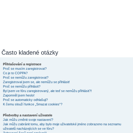
Často kladené otázky
Přihlašování a registrace
Proč se musím zaregistrovat?
Co je to COPPA?
Proč se nemůžu zaregistrovat?
Zaregistroval jsem se, ale nemůžu se přihlásit!
Proč se nemůžu přihlásit?
Byl jsem ve fóru zaregistrovaný, ale teď se nemůžu přihlásit?!
Zapomněl jsem heslo!
Proč se automaticky odhlašuji?
K čemu slouží funkce „Smazat cookies“?
Předvolby a nastavení uživatele
Jak můžu změnit svoje nastavení?
Jak můžu zabránit tomu, aby bylo moje uživatelské jméno zobrazeno na seznamu
uživatelů nacházejících se ve fóru?