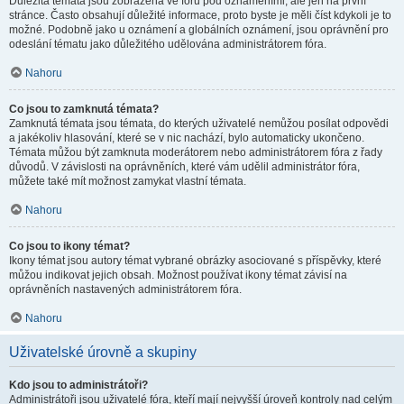
Důležitá témata jsou zobrazena ve fóru pod oznámeními, ale jen na první
stránce. Často obsahují důležité informace, proto byste je měli číst kdykoli je to
možné. Podobně jako u oznámení a globálních oznámení, jsou oprávnění pro
odeslání tématu jako důležitého udělována administrátorem fóra.
Nahoru
Co jsou to zamknutá témata?
Zamknutá témata jsou témata, do kterých uživatelé nemůžou posílat odpovědi
a jakékoliv hlasování, které se v nic nachází, bylo automaticky ukončeno.
Témata můžou být zamknuta moderátorem nebo administrátorem fóra z řady
důvodů. V závislosti na oprávněních, které vám udělil administrátor fóra,
můžete také mít možnost zamykat vlastní témata.
Nahoru
Co jsou to ikony témat?
Ikony témat jsou autory témat vybrané obrázky asociované s příspěvky, které
můžou indikovat jejich obsah. Možnost používat ikony témat závisí na
oprávněních nastavených administrátorem fóra.
Nahoru
Uživatelské úrovně a skupiny
Kdo jsou to administrátoři?
Administrátoři jsou uživatelé fóra, kteří mají nejvyšší úroveň kontroly nad celým