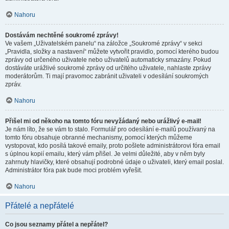
Nahoru
Dostávám nechtěné soukromé zprávy!
Ve vašem „Uživatelském panelu“ na záložce „Soukromé zprávy“ v sekci
„Pravidla, složky a nastavení“ můžete vytvořit pravidlo, pomocí kterého budou
zprávy od určeného uživatele nebo uživatelů automaticky smazány. Pokud
dostáváte urážlivé soukromé zprávy od určitého uživatele, nahlaste zprávy
moderátorům. Ti mají pravomoc zabránit uživateli v odesílání soukromých
zpráv.
Nahoru
Přišel mi od někoho na tomto fóru nevyžádaný nebo urážlivý e-mail!
Je nám líto, že se vám to stalo. Formulář pro odesílání e-mailů používaný na
tomto fóru obsahuje obranné mechanismy, pomocí kterých můžeme
vystopovat, kdo posílá takové emaily, proto pošlete administrátorovi fóra email
s úplnou kopií emailu, který vám přišel. Je velmi důležité, aby v něm byly
zahrnuty hlavičky, které obsahují podrobné údaje o uživateli, který email poslal.
Administrátor fóra pak bude moci problém vyřešit.
Nahoru
Přátelé a nepřátelé
Co jsou seznamy přátel a nepřátel?