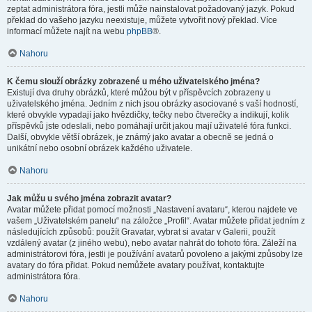
zeptat administrátora fóra, jestli může nainstalovat požadovaný jazyk. Pokud
překlad do vašeho jazyku neexistuje, můžete vytvořit nový překlad. Více
informací můžete najít na webu
phpBB
®.
Nahoru
K čemu slouží obrázky zobrazené u mého uživatelského jména?
Existují dva druhy obrázků, které můžou být v příspěvcích zobrazeny u
uživatelského jména. Jedním z nich jsou obrázky asociované s vaší hodností,
které obvykle vypadají jako hvězdičky, tečky nebo čtverečky a indikují, kolik
příspěvků jste odeslali, nebo pomáhají určit jakou mají uživatelé fóra funkci.
Další, obvykle větší obrázek, je známý jako avatar a obecně se jedná o
unikátní nebo osobní obrázek každého uživatele.
Nahoru
Jak můžu u svého jména zobrazit avatar?
Avatar můžete přidat pomocí možnosti „Nastavení avataru“, kterou najdete ve
vašem „Uživatelském panelu“ na záložce „Profil“. Avatar můžete přidat jedním z
následujících způsobů: použít Gravatar, vybrat si avatar v Galerii, použít
vzdálený avatar (z jiného webu), nebo avatar nahrát do tohoto fóra. Záleží na
administrátorovi fóra, jestli je používání avatarů povoleno a jakými způsoby lze
avatary do fóra přidat. Pokud nemůžete avatary používat, kontaktujte
administrátora fóra.
Nahoru