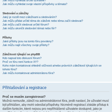
Jak můžu vyhledat určité uživatele?
Jak můžu vyhledat svoje vlastní příspěvky a témata?
Sledování a záložky
Jaký je rozdíl mezi záložkami a sledováním?
Jak můžu přidat určité téma do záložek nebo téma začít sledovat?
Jak můžu začít sledovat určité fórum?
Jak můžu ukončit sledování témat nebo fór?
Přílohy
Jaké přílohy jsou na tomto fóru povoleny?
Jak můžu najít všechny svoje přílohy?
Záležitosti týkající se phpBB
Kdo napsal toto diskusní fórum?
Proč ve fóru není funkce XY?
Koho mám kontaktovat ohledně stížnosti a/nebo právních záležitostí týkajících se
tohoto fóra?
Jak můžu kontaktovat administrátora fóra?
Přihlašování a registrace
Proč se musím zaregistrovat?
Možná nemusíte, záleží na administrátorovi fóra, jestli nastaví, že uživatel musí
být přihlášen, aby mohl odesílat příspěvky. Nicméně registrací získáte přístup k
dalším funkcím, které nejsou pro nepřihlášené uživatele dostupné, jako je