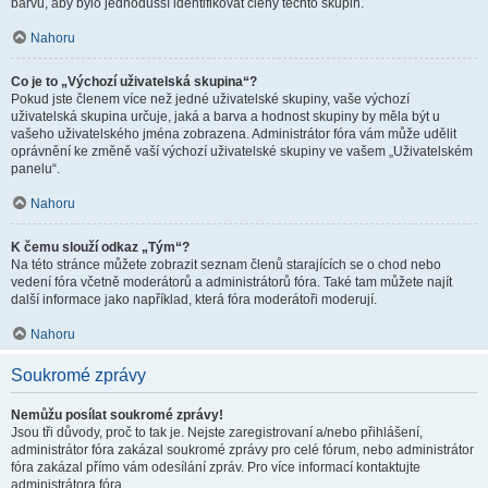
barvu, aby bylo jednodušší identifikovat členy těchto skupin.
Nahoru
Co je to „Výchozí uživatelská skupina“?
Pokud jste členem více než jedné uživatelské skupiny, vaše výchozí
uživatelská skupina určuje, jaká a barva a hodnost skupiny by měla být u
vašeho uživatelského jména zobrazena. Administrátor fóra vám může udělit
oprávnění ke změně vaší výchozí uživatelské skupiny ve vašem „Uživatelském
panelu“.
Nahoru
K čemu slouží odkaz „Tým“?
Na této stránce můžete zobrazit seznam členů starajících se o chod nebo
vedení fóra včetně moderátorů a administrátorů fóra. Také tam můžete najít
další informace jako například, která fóra moderátoři moderují.
Nahoru
Soukromé zprávy
Nemůžu posílat soukromé zprávy!
Jsou tři důvody, proč to tak je. Nejste zaregistrovaní a/nebo přihlášení,
administrátor fóra zakázal soukromé zprávy pro celé fórum, nebo administrátor
fóra zakázal přímo vám odesílání zpráv. Pro více informací kontaktujte
administrátora fóra.