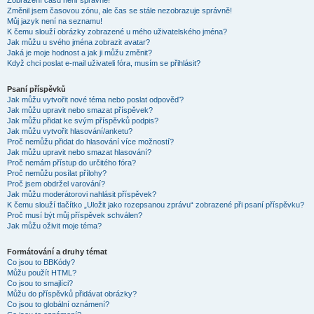
Zobrazení časů není správné!
Změnil jsem časovou zónu, ale čas se stále nezobrazuje správně!
Můj jazyk není na seznamu!
K čemu slouží obrázky zobrazené u mého uživatelského jména?
Jak můžu u svého jména zobrazit avatar?
Jaká je moje hodnost a jak ji můžu změnit?
Když chci poslat e-mail uživateli fóra, musím se přihlásit?
Psaní příspěvků
Jak můžu vytvořit nové téma nebo poslat odpověď?
Jak můžu upravit nebo smazat příspěvek?
Jak můžu přidat ke svým příspěvků podpis?
Jak můžu vytvořit hlasování/anketu?
Proč nemůžu přidat do hlasování více možností?
Jak můžu upravit nebo smazat hlasování?
Proč nemám přístup do určitého fóra?
Proč nemůžu posílat přílohy?
Proč jsem obdržel varování?
Jak můžu moderátorovi nahlásit příspěvek?
K čemu slouží tlačítko „Uložit jako rozepsanou zprávu“ zobrazené při psaní příspěvku?
Proč musí být můj příspěvek schválen?
Jak můžu oživit moje téma?
Formátování a druhy témat
Co jsou to BBKódy?
Můžu použít HTML?
Co jsou to smajlíci?
Můžu do příspěvků přidávat obrázky?
Co jsou to globální oznámení?