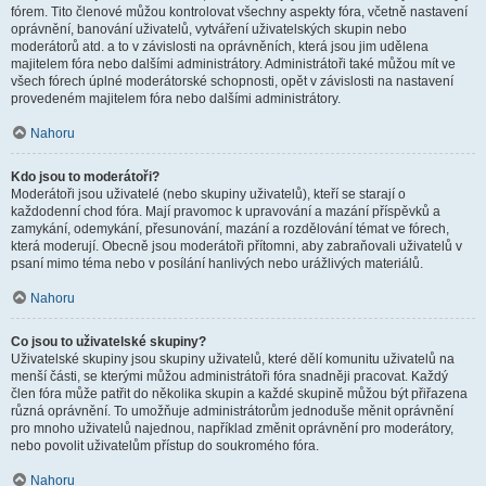
fórem. Tito členové můžou kontrolovat všechny aspekty fóra, včetně nastavení
oprávnění, banování uživatelů, vytváření uživatelských skupin nebo
moderátorů atd. a to v závislosti na oprávněních, která jsou jim udělena
majitelem fóra nebo dalšími administrátory. Administrátoři také můžou mít ve
všech fórech úplné moderátorské schopnosti, opět v závislosti na nastavení
provedeném majitelem fóra nebo dalšími administrátory.
Nahoru
Kdo jsou to moderátoři?
Moderátoři jsou uživatelé (nebo skupiny uživatelů), kteří se starají o
každodenní chod fóra. Mají pravomoc k upravování a mazání příspěvků a
zamykání, odemykání, přesunování, mazání a rozdělování témat ve fórech,
která moderují. Obecně jsou moderátoři přítomni, aby zabraňovali uživatelů v
psaní mimo téma nebo v posílání hanlivých nebo urážlivých materiálů.
Nahoru
Co jsou to uživatelské skupiny?
Uživatelské skupiny jsou skupiny uživatelů, které dělí komunitu uživatelů na
menší části, se kterými můžou administrátoři fóra snadněji pracovat. Každý
člen fóra může patřit do několika skupin a každé skupině můžou být přiřazena
různá oprávnění. To umožňuje administrátorům jednoduše měnit oprávnění
pro mnoho uživatelů najednou, například změnit oprávnění pro moderátory,
nebo povolit uživatelům přístup do soukromého fóra.
Nahoru