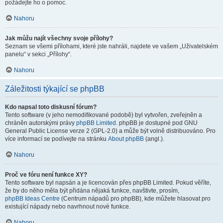
požádejte ho o pomoc.
Nahoru
Jak můžu najít všechny svoje přílohy?
Seznam se všemi přílohami, které jste nahráli, najdete ve vašem „Uživatelském
panelu“ v sekci „Přílohy“.
Nahoru
Záležitosti týkající se phpBB
Kdo napsal toto diskusní fórum?
Tento software (v jeho nemodifikované podobě) byl vytvořen, zveřejněn a
chráněn autorskými právy
phpBB Limited
. phpBB je dostupné pod GNU
General Public License verze 2 (GPL-2.0) a může být volně distribuováno. Pro
více informací se podívejte na stránku
About phpBB
(angl.).
Nahoru
Proč ve fóru není funkce XY?
Tento software byl napsán a je licencován přes phpBB Limited. Pokud věříte,
že by do něho měla být přidána nějaká funkce, navštivte, prosím,
phpBB Ideas Centre
(Centrum nápadů pro phpBB), kde můžete hlasovat pro
existující nápady nebo navrhnout nové funkce.
Nahoru