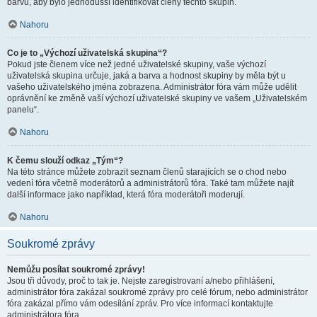
barvu, aby bylo jednodušší identifikovat členy těchto skupin.
Nahoru
Co je to „Výchozí uživatelská skupina“?
Pokud jste členem více než jedné uživatelské skupiny, vaše výchozí
uživatelská skupina určuje, jaká a barva a hodnost skupiny by měla být u
vašeho uživatelského jména zobrazena. Administrátor fóra vám může udělit
oprávnění ke změně vaší výchozí uživatelské skupiny ve vašem „Uživatelském
panelu“.
Nahoru
K čemu slouží odkaz „Tým“?
Na této stránce můžete zobrazit seznam členů starajících se o chod nebo
vedení fóra včetně moderátorů a administrátorů fóra. Také tam můžete najít
další informace jako například, která fóra moderátoři moderují.
Nahoru
Soukromé zprávy
Nemůžu posílat soukromé zprávy!
Jsou tři důvody, proč to tak je. Nejste zaregistrovaní a/nebo přihlášení,
administrátor fóra zakázal soukromé zprávy pro celé fórum, nebo administrátor
fóra zakázal přímo vám odesílání zpráv. Pro více informací kontaktujte
administrátora fóra.