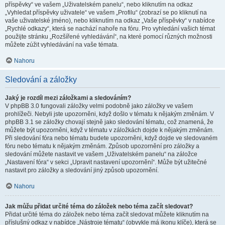
příspěvky“ ve vašem „Uživatelském panelu“, nebo kliknutím na odkaz
„Vyhledat příspěvky uživatele“ ve vašem „Profilu“ (zobrazí se po kliknutí na
vaše uživatelské jméno), nebo kliknutím na odkaz „Vaše příspěvky“ v nabídce
„Rychlé odkazy“, která se nachází nahoře na fóru. Pro vyhledání vašich témat
použijte stránku „Rozšířené vyhledávání“, na které pomocí různých možnosti
můžete zúžit vyhledávání na vaše témata.
Nahoru
Sledování a záložky
Jaký je rozdíl mezi záložkami a sledováním?
V phpBB 3.0 fungovali záložky velmi podobně jako záložky ve vašem
prohlížeči. Nebyli jste upozorněni, když došlo v tématu k nějakým změnám. V
phpBB 3.1 se záložky chovají stejně jako sledování tématu, což znamená, že
můžete být upozorněni, když v tématu v záložkách dojde k nějakým změnám.
Při sledování fóra nebo tématu budete upozorněni, když dojde ve sledovaném
fóru nebo tématu k nějakým změnám. Způsob upozornění pro záložky a
sledování můžete nastavit ve vašem „Uživatelském panelu“ na záložce
„Nastavení fóra“ v sekci „Upravit nastavení upozornění“. Může být užitečné
nastavit pro záložky a sledování jiný způsob upozornění.
Nahoru
Jak můžu přidat určité téma do záložek nebo téma začít sledovat?
Přidat určité téma do záložek nebo téma začít sledovat můžete kliknutím na
příslušný odkaz v nabídce „Nástroje tématu“ (obvykle má ikonu klíče), která se