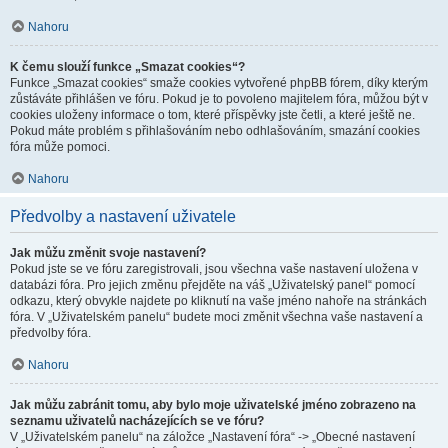
Nahoru
K čemu slouží funkce „Smazat cookies“?
Funkce „Smazat cookies“ smaže cookies vytvořené phpBB fórem, díky kterým
zůstáváte přihlášen ve fóru. Pokud je to povoleno majitelem fóra, můžou být v
cookies uloženy informace o tom, které příspěvky jste četli, a které ještě ne.
Pokud máte problém s přihlašováním nebo odhlašováním, smazání cookies
fóra může pomoci.
Nahoru
Předvolby a nastavení uživatele
Jak můžu změnit svoje nastavení?
Pokud jste se ve fóru zaregistrovali, jsou všechna vaše nastavení uložena v
databázi fóra. Pro jejich změnu přejděte na váš „Uživatelský panel“ pomocí
odkazu, který obvykle najdete po kliknutí na vaše jméno nahoře na stránkách
fóra. V „Uživatelském panelu“ budete moci změnit všechna vaše nastavení a
předvolby fóra.
Nahoru
Jak můžu zabránit tomu, aby bylo moje uživatelské jméno zobrazeno na
seznamu uživatelů nacházejících se ve fóru?
V „Uživatelském panelu“ na záložce „Nastavení fóra“ -> „Obecné nastavení