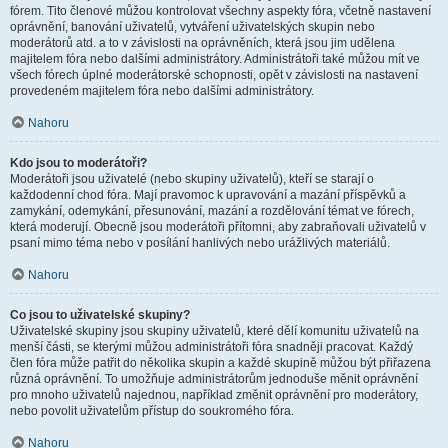
fórem. Tito členové můžou kontrolovat všechny aspekty fóra, včetně nastavení
oprávnění, banování uživatelů, vytváření uživatelských skupin nebo
moderátorů atd. a to v závislosti na oprávněních, která jsou jim udělena
majitelem fóra nebo dalšími administrátory. Administrátoři také můžou mít ve
všech fórech úplné moderátorské schopnosti, opět v závislosti na nastavení
provedeném majitelem fóra nebo dalšími administrátory.
Nahoru
Kdo jsou to moderátoři?
Moderátoři jsou uživatelé (nebo skupiny uživatelů), kteří se starají o
každodenní chod fóra. Mají pravomoc k upravování a mazání příspěvků a
zamykání, odemykání, přesunování, mazání a rozdělování témat ve fórech,
která moderují. Obecně jsou moderátoři přítomni, aby zabraňovali uživatelů v
psaní mimo téma nebo v posílání hanlivých nebo urážlivých materiálů.
Nahoru
Co jsou to uživatelské skupiny?
Uživatelské skupiny jsou skupiny uživatelů, které dělí komunitu uživatelů na
menší části, se kterými můžou administrátoři fóra snadněji pracovat. Každý
člen fóra může patřit do několika skupin a každé skupině můžou být přiřazena
různá oprávnění. To umožňuje administrátorům jednoduše měnit oprávnění
pro mnoho uživatelů najednou, například změnit oprávnění pro moderátory,
nebo povolit uživatelům přístup do soukromého fóra.
Nahoru