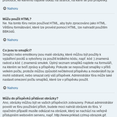
průvodce, ke kterému najdete odkaz na stránce, na které se píší příspěvky.
Nahoru
Můžu použít HTML?
Ne. Na tomto fóru nelze používat HTML, aby bylo zpracováno jako HTML.
Většinu formátování, které lze provést pomocí HTML, lze nahradit použitím
BBKódů.
Nahoru
Co jsou to smajlíci?
Smajlíci nebo emotikony jsou malé obrázky, které můžou být použity k
vyjádření pocitů a vytvořeny za použití krátkého kódu, např. kód :) znamená
radost a kód :( znamená smutek. Úplný seznam smajlíků najdete na formuláři,
na kterém se tvoří zprávy a příspěvky. Pokuste se nepoužívat smajlíky v příliš
velkém počtu, protože můžou způsobit nečitelnost příspěvku a moderátoři by je
mohli odstranit, nebo smazat celý váš příspěvek. Administrátor fóra může také
nastavit omezení počtu smajlíků, které lze v příspěvku použít.
Nahoru
Můžu do příspěvků přidávat obrázky?
Ano, obrázky můžou být ve vašich příspěvcích zobrazeny. Pokud administrátor
povolil ve fóru používání příloh, budete moci nahrát obrázek do fóra. V
opačném případě musíte odkázat na obrázek, který se nachází na veřejně
přístupném webovém serveru, např. http://www.priklad.cz/muj-obrazek.gif.