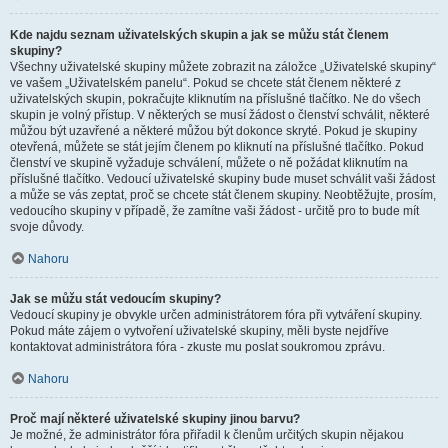
Kde najdu seznam uživatelských skupin a jak se můžu stát členem
skupiny?
Všechny uživatelské skupiny můžete zobrazit na záložce „Uživatelské skupiny“
ve vašem „Uživatelském panelu“. Pokud se chcete stát členem některé z
uživatelských skupin, pokračujte kliknutím na příslušné tlačítko. Ne do všech
skupin je volný přístup. V některých se musí žádost o členství schválit, některé
můžou být uzavřené a některé můžou být dokonce skryté. Pokud je skupiny
otevřená, můžete se stát jejím členem po kliknutí na příslušné tlačítko. Pokud
členství ve skupině vyžaduje schválení, můžete o ně požádat kliknutím na
příslušné tlačítko. Vedoucí uživatelské skupiny bude muset schválit vaši žádost
a může se vás zeptat, proč se chcete stát členem skupiny. Neobtěžujte, prosím,
vedoucího skupiny v případě, že zamítne vaši žádost - určitě pro to bude mít
svoje důvody.
Nahoru
Jak se můžu stát vedoucím skupiny?
Vedoucí skupiny je obvykle určen administrátorem fóra při vytváření skupiny.
Pokud máte zájem o vytvoření uživatelské skupiny, měli byste nejdříve
kontaktovat administrátora fóra - zkuste mu poslat soukromou zprávu.
Nahoru
Proč mají některé uživatelské skupiny jinou barvu?
Je možné, že administrátor fóra přiřadil k členům určitých skupin nějakou