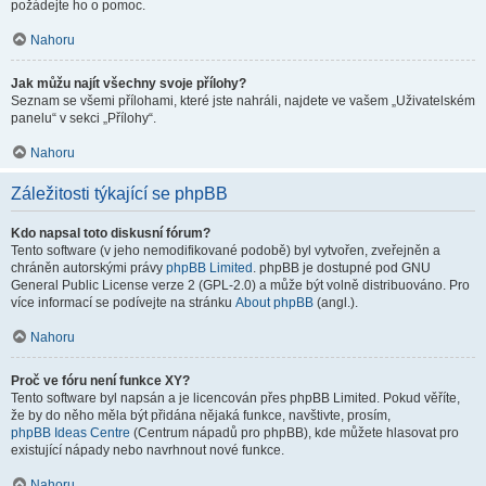
požádejte ho o pomoc.
Nahoru
Jak můžu najít všechny svoje přílohy?
Seznam se všemi přílohami, které jste nahráli, najdete ve vašem „Uživatelském
panelu“ v sekci „Přílohy“.
Nahoru
Záležitosti týkající se phpBB
Kdo napsal toto diskusní fórum?
Tento software (v jeho nemodifikované podobě) byl vytvořen, zveřejněn a
chráněn autorskými právy
phpBB Limited
. phpBB je dostupné pod GNU
General Public License verze 2 (GPL-2.0) a může být volně distribuováno. Pro
více informací se podívejte na stránku
About phpBB
(angl.).
Nahoru
Proč ve fóru není funkce XY?
Tento software byl napsán a je licencován přes phpBB Limited. Pokud věříte,
že by do něho měla být přidána nějaká funkce, navštivte, prosím,
phpBB Ideas Centre
(Centrum nápadů pro phpBB), kde můžete hlasovat pro
existující nápady nebo navrhnout nové funkce.
Nahoru