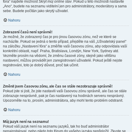
fóra“ najdete možnost
Skrýt můj online stav
. Pokud u této možnosti nastavíte
„Ano“, budete na seznamu viditelní jen pro administrátory, moderátory a sama
sebe. Budete počítán jako skrytý uživatel.
Nahoru
Zobrazení časů není správné!
Je možné, že zobrazený čas je pro jinou časovou zónu, než ve které se
nacházíte. Pokud se jedná o tento případ, přejděte na váš „Uživatelský panel“
na záložku „Nastavení fóra“ a změňte vaši časovou zónu, aby odpovídala vaší
konkrétní oblasti, např. Praha, Bratislava, Londýn, New York, Sydney atd.
Vezměte prosím na vědomí, že změnu časové zóny, stejně jako většinu
nastavení, můžou provádět jen zaregistrovaní uživatelé. Pokud ještě nejste
registrováni, toto je dobrý důvod, proč tak učinit.
Nahoru
Změnil jsem časovou zónu, ale čas se stále nezobrazuje správně!
Pokud jste si jisti, že jste nastavili vaši časovou zónu správně, ale čas se stále
zobrazuje nesprávně, pak je čas nastavený na hodinách serveru nesprávný.
Upozorněte na to, prosím, administrátora, aby mohl tento problém odstranit.
Nahoru
Můj jazyk není na seznamu!
Pokud váš jazyk není na seznamu jazyků, tak ho buď administrátor
nenainstaloval, nebo nikdo toto fórum do vašeho jazyka nepřeložil. Zkuste se