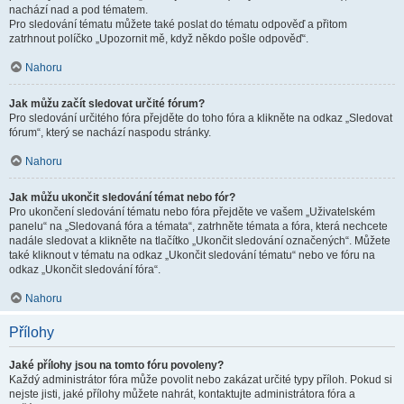
nachází nad a pod tématem.
Pro sledování tématu můžete také poslat do tématu odpověď a přitom
zatrhnout políčko „Upozornit mě, když někdo pošle odpověď“.
Nahoru
Jak můžu začít sledovat určité fórum?
Pro sledování určitého fóra přejděte do toho fóra a klikněte na odkaz „Sledovat
fórum“, který se nachází naspodu stránky.
Nahoru
Jak můžu ukončit sledování témat nebo fór?
Pro ukončení sledování tématu nebo fóra přejděte ve vašem „Uživatelském
panelu“ na „Sledovaná fóra a témata“, zatrhněte témata a fóra, která nechcete
nadále sledovat a klikněte na tlačítko „Ukončit sledování označených“. Můžete
také kliknout v tématu na odkaz „Ukončit sledování tématu“ nebo ve fóru na
odkaz „Ukončit sledování fóra“.
Nahoru
Přílohy
Jaké přílohy jsou na tomto fóru povoleny?
Každý administrátor fóra může povolit nebo zakázat určité typy příloh. Pokud si
nejste jisti, jaké přílohy můžete nahrát, kontaktujte administrátora fóra a