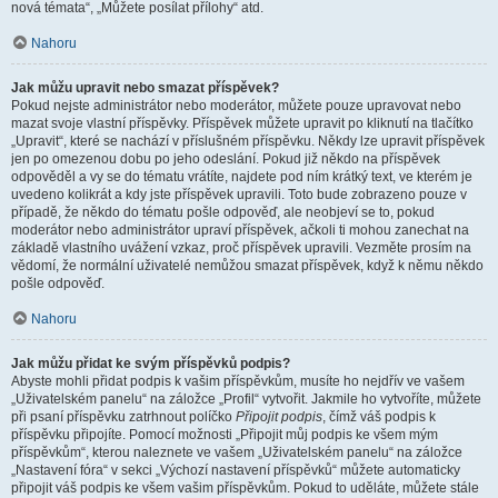
nová témata“, „Můžete posílat přílohy“ atd.
Nahoru
Jak můžu upravit nebo smazat příspěvek?
Pokud nejste administrátor nebo moderátor, můžete pouze upravovat nebo
mazat svoje vlastní příspěvky. Příspěvek můžete upravit po kliknutí na tlačítko
„Upravit“, které se nachází v příslušném příspěvku. Někdy lze upravit příspěvek
jen po omezenou dobu po jeho odeslání. Pokud již někdo na příspěvek
odpověděl a vy se do tématu vrátíte, najdete pod ním krátký text, ve kterém je
uvedeno kolikrát a kdy jste příspěvek upravili. Toto bude zobrazeno pouze v
případě, že někdo do tématu pošle odpověď, ale neobjeví se to, pokud
moderátor nebo administrátor upraví příspěvek, ačkoli ti mohou zanechat na
základě vlastního uvážení vzkaz, proč příspěvek upravili. Vezměte prosím na
vědomí, že normální uživatelé nemůžou smazat příspěvek, když k němu někdo
pošle odpověď.
Nahoru
Jak můžu přidat ke svým příspěvků podpis?
Abyste mohli přidat podpis k vašim příspěvkům, musíte ho nejdřív ve vašem
„Uživatelském panelu“ na záložce „Profil“ vytvořit. Jakmile ho vytvoříte, můžete
při psaní příspěvku zatrhnout políčko
Připojit podpis
, čímž váš podpis k
příspěvku připojíte. Pomocí možnosti „Připojit můj podpis ke všem mým
příspěvkům“, kterou naleznete ve vašem „Uživatelském panelu“ na záložce
„Nastavení fóra“ v sekci „Výchozí nastavení příspěvků“ můžete automaticky
připojit váš podpis ke všem vašim příspěvkům. Pokud to uděláte, můžete stále