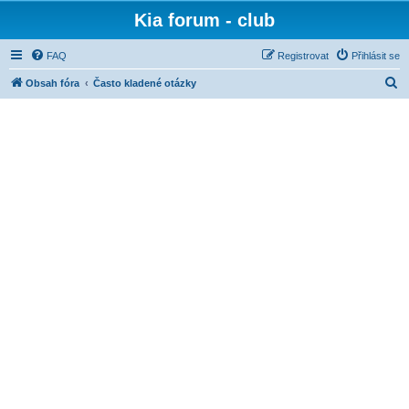
Kia forum - club
FAQ
Registrovat
Přihlásit se
H
Obsah fóra
Často kladené otázky
l
e
d
a
t