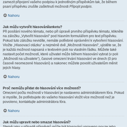
zamezit připojení vašeho podpisu k jednotlivým příspěvkům tak, že během
psaní příspěvku zrušíte zaškrtnutí možnosti
Připojit podpis
.
Nahoru
Jak můžu vytvořit hlasování/anketu?
Při posílání nového tématu, nebo při úpravě prvního příspěvku tématu, klikněte
na záložku „Vytvořit hlasování“ pod hlavním formulářem pro text příspěvku.
Pokud tuto záložku nevidíte, nemáte potřebné oprávnění k vytvoření hlasování.
Vložte „Hlasovací otázku“ a nejméně dvě „Možnosti hlasování“, ujistěte se, že
je každá možnost napsaná v textovém poli na vlastním řádku. Můžete také
nastavit počet možností, které uživatel může během hlasování vybrat (v poli
„Možností na uživatele“), časové omezení trvání hlasování ve dnech (0 pro
časově neomezené hlasování) a nakonec můžete povolit uživatelům měnit
jejich hlasy.
Nahoru
Proč nemůžu přidat do hlasování více možností?
Omezení počtu možností v hlasování je nastaveno administrátorem fóra. Pokud
si myslíte, že potřebujete do vašeho hlasování vložit více možností než je
povoleno, kontaktujte administrátora fóra.
Nahoru
Jak můžu upravit nebo smazat hlasování?
Stejně jako v případě příspěvků může být hlasování upraveno pouze jeho