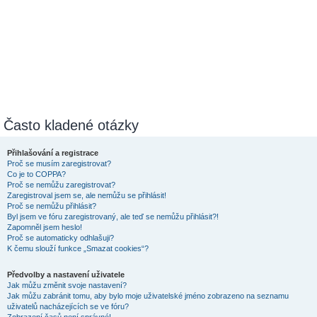
Často kladené otázky
Přihlašování a registrace
Proč se musím zaregistrovat?
Co je to COPPA?
Proč se nemůžu zaregistrovat?
Zaregistroval jsem se, ale nemůžu se přihlásit!
Proč se nemůžu přihlásit?
Byl jsem ve fóru zaregistrovaný, ale teď se nemůžu přihlásit?!
Zapomněl jsem heslo!
Proč se automaticky odhlašuji?
K čemu slouží funkce „Smazat cookies“?
Předvolby a nastavení uživatele
Jak můžu změnit svoje nastavení?
Jak můžu zabránit tomu, aby bylo moje uživatelské jméno zobrazeno na seznamu
uživatelů nacházejících se ve fóru?