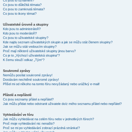
Co jsou to oznámení?
Co jsou to důležitá témata?
Co jsou to zamknutá témata?
Co jsou to ikony témat?
Uživatelské úrovně a skupiny
Kdo jsou to administrátoři?
Kdo jsou to moderátoři?
Co jsou to uživatelské skupiny?
Kde najdu seznam uživatelských skupin a jak se můžu stát členem skupiny?
Jak se můžu stát vedoucím skupiny?
Proč mají některé uživatelské skupiny jinou barvu?
Co je to „Výchozí uživatelská skupina“?
K čemu slouží odkaz „Tým“?
Soukromé zprávy
Nemůžu posílat soukromé zprávy!
Dostávám nechtěné soukromé zprávy!
Přišel mi od někoho na tomto fóru nevyžádaný nebo urážlivý e-mail!
Přátelé a nepřátelé
Co jsou seznamy přátel a nepřátel?
Jak můžu přidat nebo odstranit uživatele do/z mého seznamu přátel nebo nepřátel?
Vyhledávání ve fóru
Jak můžu vyhledávat na celém fóru nebo v jednotlivých fórech?
Proč moje vyhledávání nic nenašlo?
Proč se mi po vyhledávání zobrazí prázdná stránka!?