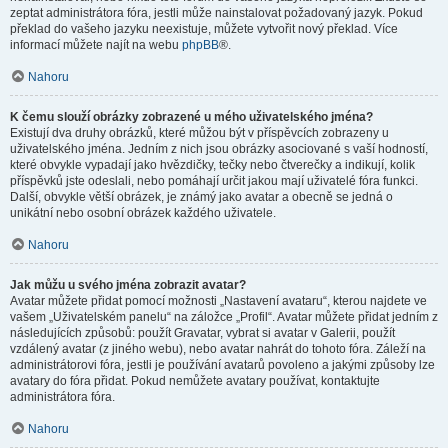
zeptat administrátora fóra, jestli může nainstalovat požadovaný jazyk. Pokud
překlad do vašeho jazyku neexistuje, můžete vytvořit nový překlad. Více
informací můžete najít na webu
phpBB
®.
Nahoru
K čemu slouží obrázky zobrazené u mého uživatelského jména?
Existují dva druhy obrázků, které můžou být v příspěvcích zobrazeny u
uživatelského jména. Jedním z nich jsou obrázky asociované s vaší hodností,
které obvykle vypadají jako hvězdičky, tečky nebo čtverečky a indikují, kolik
příspěvků jste odeslali, nebo pomáhají určit jakou mají uživatelé fóra funkci.
Další, obvykle větší obrázek, je známý jako avatar a obecně se jedná o
unikátní nebo osobní obrázek každého uživatele.
Nahoru
Jak můžu u svého jména zobrazit avatar?
Avatar můžete přidat pomocí možnosti „Nastavení avataru“, kterou najdete ve
vašem „Uživatelském panelu“ na záložce „Profil“. Avatar můžete přidat jedním z
následujících způsobů: použít Gravatar, vybrat si avatar v Galerii, použít
vzdálený avatar (z jiného webu), nebo avatar nahrát do tohoto fóra. Záleží na
administrátorovi fóra, jestli je používání avatarů povoleno a jakými způsoby lze
avatary do fóra přidat. Pokud nemůžete avatary používat, kontaktujte
administrátora fóra.
Nahoru