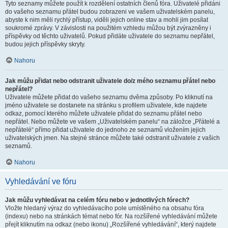
Tyto seznamy můžete použít k rozdělení ostatních členů fóra. Uživatelé přidáni
do vašeho seznamu přátel budou zobrazeni ve vašem uživatelském panelu,
abyste k nim měli rychlý přístup, viděli jejich online stav a mohli jim posílat
soukromé zprávy. V závislosti na použitém vzhledu můžou být zvýrazněny i
příspěvky od těchto uživatelů. Pokud přidáte uživatele do seznamu nepřátel,
budou jejich příspěvky skryty.
Nahoru
Jak můžu přidat nebo odstranit uživatele do/z mého seznamu přátel nebo
nepřátel?
Uživatele můžete přidat do vašeho seznamu dvěma způsoby. Po kliknutí na
jméno uživatele se dostanete na stránku s profilem uživatele, kde najdete
odkaz, pomocí kterého můžete uživatele přidat do seznamu přátel nebo
nepřátel. Nebo můžete ve vašem „Uživatelském panelu“ na záložce „Přátelé a
nepřátelé“ přímo přidat uživatele do jednoho ze seznamů vložením jejich
uživatelských jmen. Na stejné stránce můžete také odstranit uživatele z vašich
seznamů.
Nahoru
Vyhledávání ve fóru
Jak můžu vyhledávat na celém fóru nebo v jednotlivých fórech?
Vložte hledaný výraz do vyhledávacího pole umístěného na obsahu fóra
(indexu) nebo na stránkách témat nebo fór. Na rozšířené vyhledávání můžete
přejít kliknutím na odkaz (nebo ikonu) „Rozšířené vyhledávání“, který najdete