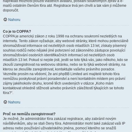
například možnost použití vlastních avatarů, posílání soukromých zpráv a e-
mailů ostatním členům fóra atd. Registrace trvá jen chvíli a tak vám ji můžeme
doporučit.
Nahoru
Co je to COPPA?
COPPA je americký zákon z roku 1998 na ochranu soukromí nezletilých na
internetu. Tento zákon vyžaduje, aby webové stránky, které mohou potenciálně
shromažďovat informace od nezletilých osob mladších 13 let, získaly písemný
souhlas rodičů nebo nějaké jiné potvrzení od zákonného zástupce povolující
shromažďování osobních identifikačních informací od nezletilých osob
mladších 13 let. Pokud si nejste jisti, jestli se toto týká vás, jako někoho, kdo se
zkouší zaregistrovat na webovou stránku, nebo se to týká webové stránky, na
kterou se zkoušíte zaregistrovat, kontaktujte vašeho právního poradce.
Vezměte prosím na vědomí, že ani phpBB Limited ani majitelé tohoto fóra
nemůžou poskytovat právní poradenství a není kontaktním místem pro právní
zájmy jakéhokoliv druhu, kromě těch uvedených v otázce „Koho mám
kontaktovat ohledně stížnosti a/nebo právních záležitostí týkajících se tohoto
fóra?“.
Nahoru
Proč se nemůžu zaregistrovat?
Je možné, že administrátor fóra zakázal registrace, aby zabránil novým
návštěvníkům, aby se stali členy fóra. Administrátor mohl také zakázat vaši IP
adresu nebo používání uživatelského jména, pomocí kterého se snažíš