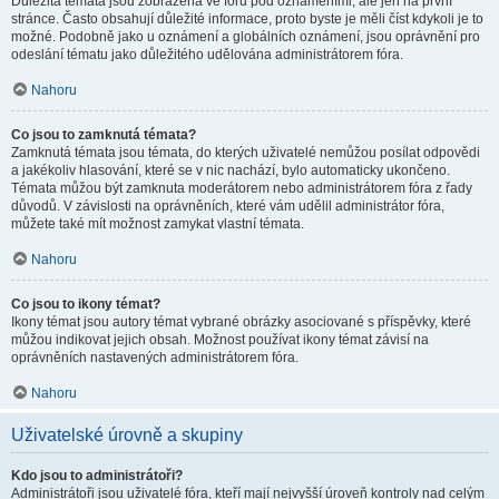
Důležitá témata jsou zobrazena ve fóru pod oznámeními, ale jen na první
stránce. Často obsahují důležité informace, proto byste je měli číst kdykoli je to
možné. Podobně jako u oznámení a globálních oznámení, jsou oprávnění pro
odeslání tématu jako důležitého udělována administrátorem fóra.
Nahoru
Co jsou to zamknutá témata?
Zamknutá témata jsou témata, do kterých uživatelé nemůžou posílat odpovědi
a jakékoliv hlasování, které se v nic nachází, bylo automaticky ukončeno.
Témata můžou být zamknuta moderátorem nebo administrátorem fóra z řady
důvodů. V závislosti na oprávněních, které vám udělil administrátor fóra,
můžete také mít možnost zamykat vlastní témata.
Nahoru
Co jsou to ikony témat?
Ikony témat jsou autory témat vybrané obrázky asociované s příspěvky, které
můžou indikovat jejich obsah. Možnost používat ikony témat závisí na
oprávněních nastavených administrátorem fóra.
Nahoru
Uživatelské úrovně a skupiny
Kdo jsou to administrátoři?
Administrátoři jsou uživatelé fóra, kteří mají nejvyšší úroveň kontroly nad celým