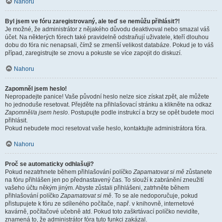
Nahoru
Byl jsem ve fóru zaregistrovaný, ale teď se nemůžu přihlásit?!
Je možné, že administrátor z nějakého důvodu deaktivoval nebo smazal váš
účet. Na některých fórech také pravidelně odstraňují uživatele, kteří dlouhou
dobu do fóra nic nenapsali, čímž se zmenší velikost databáze. Pokud je to váš
případ, zaregistrujte se znovu a pokuste se více zapojit do diskuzí.
Nahoru
Zapomněl jsem heslo!
Nepropadejte panice! Vaše původní heslo nelze sice získat zpět, ale můžete
ho jednoduše resetovat. Přejděte na přihlašovací stránku a klikněte na odkaz
Zapomněl/a jsem heslo
. Postupujte podle instrukcí a brzy se opět budete moci
přihlásit.
Pokud nebudete moci resetovat vaše heslo, kontaktujte administrátora fóra.
Nahoru
Proč se automaticky odhlašuji?
Pokud nezatrhnete během přihlašování políčko
Zapamatovat si mě
zůstanete
na fóru přihlášen jen po přednastavený čas. To slouží k zabránění zneužití
vašeho účtu někým jiným. Abyste zůstali přihlášeni, zatrhněte během
přihlašování políčko
Zapamatovat si mě
. To se ale nedoporučuje, pokud
přistupujete k fóru ze sdíleného počítače, např. v knihovně, internetové
kavárně, počítačové učebně atd. Pokud toto zaškrtávací políčko nevidíte,
znamená to, že administrátor fóra tuto funkci zakázal.