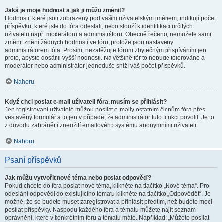
Jaká je moje hodnost a jak ji můžu změnit?
Hodnosti, které jsou zobrazeny pod vaším uživatelským jménem, indikují počet
příspěvků, které jste do fóra odeslali, nebo slouží k identifikaci určitých
uživatelů např. moderátorů a administrátorů. Obecně řečeno, nemůžete sami
změnit znění žádných hodností ve fóru, protože jsou nastaveny
administrátorem fóra. Prosím, nezatěžujte fórum zbytečným přispíváním jen
proto, abyste dosáhli vyšší hodnosti. Na většině fór to nebude tolerováno a
moderátor nebo administrátor jednoduše sníží váš počet příspěvků.
Nahoru
Když chci poslat e-mail uživateli fóra, musím se přihlásit?
Jen registrovaní uživatelé můžou posílat e-maily ostatním členům fóra přes
vestavěný formulář a to jen v případě, že administrátor tuto funkci povolil. Je to
z důvodu zabránění zneužití emailového systému anonymními uživateli.
Nahoru
Psaní příspěvků
Jak můžu vytvořit nové téma nebo poslat odpověď?
Pokud chcete do fóra poslat nové téma, klikněte na tlačítko „Nové téma“. Pro
odeslání odpovědi do existujícího tématu klikněte na tlačítko „Odpovědět“. Je
možné, že se budete muset zaregistrovat a přihlásit předtím, než budete moci
posílat příspěvky. Naspodu každého fóra a tématu můžete najít seznam
oprávnění, které v konkrétním fóru a tématu máte. Například: „Můžete posílat