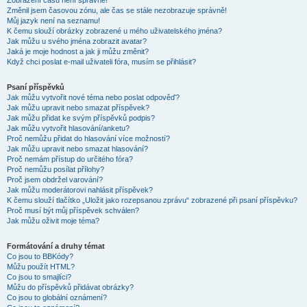
Zobrazení časů není správné!
Změnil jsem časovou zónu, ale čas se stále nezobrazuje správně!
Můj jazyk není na seznamu!
K čemu slouží obrázky zobrazené u mého uživatelského jména?
Jak můžu u svého jména zobrazit avatar?
Jaká je moje hodnost a jak ji můžu změnit?
Když chci poslat e-mail uživateli fóra, musím se přihlásit?
Psaní příspěvků
Jak můžu vytvořit nové téma nebo poslat odpověď?
Jak můžu upravit nebo smazat příspěvek?
Jak můžu přidat ke svým příspěvků podpis?
Jak můžu vytvořit hlasování/anketu?
Proč nemůžu přidat do hlasování více možností?
Jak můžu upravit nebo smazat hlasování?
Proč nemám přístup do určitého fóra?
Proč nemůžu posílat přílohy?
Proč jsem obdržel varování?
Jak můžu moderátorovi nahlásit příspěvek?
K čemu slouží tlačítko „Uložit jako rozepsanou zprávu“ zobrazené při psaní příspěvku?
Proč musí být můj příspěvek schválen?
Jak můžu oživit moje téma?
Formátování a druhy témat
Co jsou to BBKódy?
Můžu použít HTML?
Co jsou to smajlíci?
Můžu do příspěvků přidávat obrázky?
Co jsou to globální oznámení?