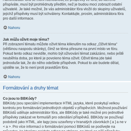
přispíváte, musí být prohlédnuty předtím, než je budou moci zobrazit ostatní
uživatelé. Je také možné, že vás administrátor fóra vložil do skupiny uživatelů,
jejichž příspěvky musí být schváleny. Kontaktujte, prosím, administrátora fóra
pro další informace.
Nahoru
Jak můžu oživit moje téma?
Při zobrazení tématu můžete oživit téma kliknutím na odkaz „Oživit téma“
(většinou naspodu stránky), čímž se téma přesune na první místo ve fóru.
Pokud tento odkaz nevidíte, mohlo být oživování témat zakázáno, nebo ještě
neuběhla doba, po které je povoleno téma oživit. Oživit téma jde také
jednoduše tak, že do něho odešlete příspěvek. Pokud to ale budete dělat,
ujistěte se, že to není proti pravidlům fóra.
Nahoru
Formátování a druhy témat
Co jsou to BBKódy?
BBKódy jsou speciální implementace HTML jazyka, které poskytují velkou
kontrolu pro formátování jednotlivých objektů v příspěvcích. Možnost používání
BBKódů uděluje administrátor fóra, ale BBKódy je také možné pro jednotlivé
příspěvky zakázat ve formuláři pro odesílání příspěvků. BBKódy se používají
podobně jako HTML, ale tagy jsou uzavřeny v hranatých závorkách [ a ] a ne v
< a >. Pro více informací o formátování pomocí BBKódů se podívejte na