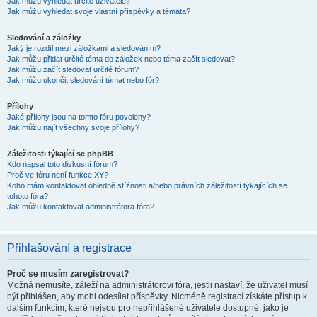
Jak můžu vyhledat určité uživatele?
Jak můžu vyhledat svoje vlastní příspěvky a témata?
Sledování a záložky
Jaký je rozdíl mezi záložkami a sledováním?
Jak můžu přidat určité téma do záložek nebo téma začít sledovat?
Jak můžu začít sledovat určité fórum?
Jak můžu ukončit sledování témat nebo fór?
Přílohy
Jaké přílohy jsou na tomto fóru povoleny?
Jak můžu najít všechny svoje přílohy?
Záležitosti týkající se phpBB
Kdo napsal toto diskusní fórum?
Proč ve fóru není funkce XY?
Koho mám kontaktovat ohledně stížnosti a/nebo právních záležitostí týkajících se
tohoto fóra?
Jak můžu kontaktovat administrátora fóra?
Přihlašování a registrace
Proč se musím zaregistrovat?
Možná nemusíte, záleží na administrátorovi fóra, jestli nastaví, že uživatel musí
být přihlášen, aby mohl odesílat příspěvky. Nicméně registrací získáte přístup k
dalším funkcím, které nejsou pro nepřihlášené uživatele dostupné, jako je