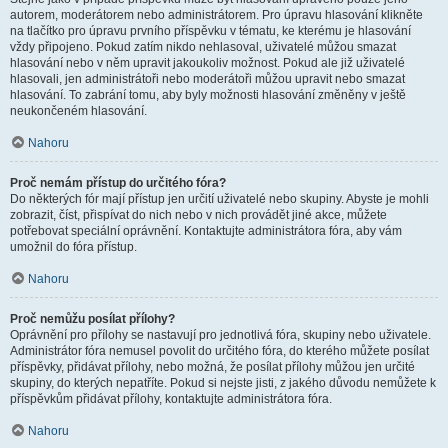
autorem, moderátorem nebo administrátorem. Pro úpravu hlasování klikněte
na tlačítko pro úpravu prvního příspěvku v tématu, ke kterému je hlasování
vždy připojeno. Pokud zatím nikdo nehlasoval, uživatelé můžou smazat
hlasování nebo v něm upravit jakoukoliv možnost. Pokud ale již uživatelé
hlasovali, jen administrátoři nebo moderátoři můžou upravit nebo smazat
hlasování. To zabrání tomu, aby byly možnosti hlasování změněny v ještě
neukončeném hlasování.
Nahoru
Proč nemám přístup do určitého fóra?
Do některých fór mají přístup jen určití uživatelé nebo skupiny. Abyste je mohli
zobrazit, číst, přispívat do nich nebo v nich provádět jiné akce, můžete
potřebovat speciální oprávnění. Kontaktujte administrátora fóra, aby vám
umožnil do fóra přístup.
Nahoru
Proč nemůžu posílat přílohy?
Oprávnění pro přílohy se nastavují pro jednotlivá fóra, skupiny nebo uživatele.
Administrátor fóra nemusel povolit do určitého fóra, do kterého můžete posílat
příspěvky, přidávat přílohy, nebo možná, že posílat přílohy můžou jen určité
skupiny, do kterých nepatříte. Pokud si nejste jisti, z jakého důvodu nemůžete k
příspěvkům přidávat přílohy, kontaktujte administrátora fóra.
Nahoru