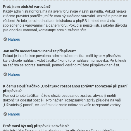
Proč jsem obdržel varování?
Každý administrátor fóra má na svém fóru svoje vlastní pravidla. Pokud nějaké
z těchto pravidel porušíte, může vám být uděleno varování. Vezměte prosím na
vědomí, že toto je rozhodnutí administrátora a phpBB Limited nemá nic
společného s varováními na daném fóru. Pokud si nejste jisti, z jakého důvodu
jste obdrželi varování, kontaktujte administrátora fóra.
Nahoru
Jak můžu moderátorovi nahlásit příspěvek?
Pokud je tato funkce povolena administrátorem fóra, měli byste v příspěvku,
který chcete nahlásit, vidět tlačítko (ikonu) pro nahlášení příspěvku. Po kliknutí
na tlačítko se zobrazí formulář, pomocí kterého můžete příspěvek nahlásit.
Nahoru
K čemu slouží tlačítko „Uložit jako rozepsanou zprávu“ zobrazené při psaní
příspěvku?
Pomocí tohoto tlačítka můžete uložit rozepsanou zprávu, abyste ji mohli
dokončit a odeslat později. Pro načtení rozepsaných zpráv přejděte na váš
„Uživatelský panel“, ve kterém naleznete odkaz na vaše rozepsané zprávy.
Nahoru
Proč musí být můj příspěvek schválen?
Administrátor fóra se mohl rozhodnout, že příspěvky ve fóru, do kterého