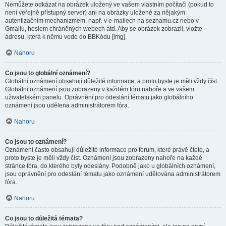
Nemůžete odkázat na obrázek uložený ve vašem vlastním počítači (pokud to
není veřejně přístupný server) ani na obrázky uložené za nějakým
autentizačním mechanizmem, např. v e-mailech na seznamu.cz nebo v
Gmailu, heslem chráněných webech atd. Aby se obrázek zobrazil, vložte
adresu, která k němu vede do BBKódu [img].
Nahoru
Co jsou to globální oznámení?
Globální oznámení obsahují důležité informace, a proto byste je měli vždy číst.
Globální oznámení jsou zobrazeny v každém fóru nahoře a ve vašem
uživatelském panelu. Oprávnění pro odeslání tématu jako globálního
oznámení jsou udělena administrátorem fóra.
Nahoru
Co jsou to oznámení?
Oznámení často obsahují důležité informace pro fórum, které právě čtete, a
proto byste je měli vždy číst. Oznámení jsou zobrazeny nahoře na každé
stránce fóra, do kterého byly odeslány. Podobně jako u globálních oznámení,
jsou oprávnění pro odeslání tématu jako oznámení udělována administrátorem
fóra.
Nahoru
Co jsou to důležitá témata?