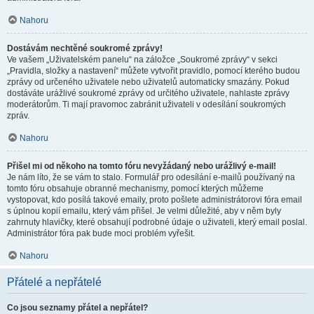
Nahoru
Dostávám nechtěné soukromé zprávy!
Ve vašem „Uživatelském panelu“ na záložce „Soukromé zprávy“ v sekci
„Pravidla, složky a nastavení“ můžete vytvořit pravidlo, pomocí kterého budou
zprávy od určeného uživatele nebo uživatelů automaticky smazány. Pokud
dostáváte urážlivé soukromé zprávy od určitého uživatele, nahlaste zprávy
moderátorům. Ti mají pravomoc zabránit uživateli v odesílání soukromých
zpráv.
Nahoru
Přišel mi od někoho na tomto fóru nevyžádaný nebo urážlivý e-mail!
Je nám líto, že se vám to stalo. Formulář pro odesílání e-mailů používaný na
tomto fóru obsahuje obranné mechanismy, pomocí kterých můžeme
vystopovat, kdo posílá takové emaily, proto pošlete administrátorovi fóra email
s úplnou kopií emailu, který vám přišel. Je velmi důležité, aby v něm byly
zahrnuty hlavičky, které obsahují podrobné údaje o uživateli, který email poslal.
Administrátor fóra pak bude moci problém vyřešit.
Nahoru
Přátelé a nepřátelé
Co jsou seznamy přátel a nepřátel?