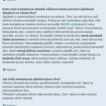
Koho mám kontaktovat ohledně stížnosti a/nebo právních záležitostí
týkajících se tohoto fóra?
Jakýkoliv z administrátorů uvedených na stránce „Tým“, by měl být pro vaši
stížnost vhodnou kontaktní osobou. Pokud se vám nedostane odpovědi, měli
byste kontaktovat majitele domény (proveďte
WHOIS vyhledávání
) nebo,
pokud je fórum provozováno na bezplatné službě (např. Yahoo!, forumzdarma,
Webzdarma atd.), vedení nebo oddělení stížností tohoto provozovatele.
Vezměte, prosím, na vědomí, že phpBB Limited na tomto fóru
nemá absolutně
žádné pravomoci
a nemůže nést odpovědnost za to jak, kde, nebo kým je toto
fórum používáno. Nekontaktujte phpBB Limited v souvislosti s jakýmikoliv
právními záležitostmi (zastavení činnosti, odpovědnost, pomlouvačný komentář
atd.), které
nemají přímou souvislost
s webem phpBB.com, nebo se
samotným phpBB softwarem. Pokud pošlete e-mail phpBB Limited týkající se
jakákoliv třetí strany
, která používá tento software, můžete očekávat, že
dostanete pouze strohou, nebo vůbec žádnou odpověď.
Nahoru
Jak můžu kontaktovat administrátora fóra?
Všichni uživatelé fóra můžou použít formulář „Kontaktujte nás“, který se
nachází naspodu všech stránek, pokud je tato možnost povolena
administrátorem fóra.
Přihlášení uživatelé můžou také použít odkaz „Tým“, který se také nachází
naspodu všech stránek.
Nahoru