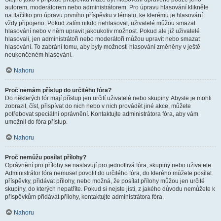
autorem, moderátorem nebo administrátorem. Pro úpravu hlasování klikněte
na tlačítko pro úpravu prvního příspěvku v tématu, ke kterému je hlasování
vždy připojeno. Pokud zatím nikdo nehlasoval, uživatelé můžou smazat
hlasování nebo v něm upravit jakoukoliv možnost. Pokud ale již uživatelé
hlasovali, jen administrátoři nebo moderátoři můžou upravit nebo smazat
hlasování. To zabrání tomu, aby byly možnosti hlasování změněny v ještě
neukončeném hlasování.
Nahoru
Proč nemám přístup do určitého fóra?
Do některých fór mají přístup jen určití uživatelé nebo skupiny. Abyste je mohli
zobrazit, číst, přispívat do nich nebo v nich provádět jiné akce, můžete
potřebovat speciální oprávnění. Kontaktujte administrátora fóra, aby vám
umožnil do fóra přístup.
Nahoru
Proč nemůžu posílat přílohy?
Oprávnění pro přílohy se nastavují pro jednotlivá fóra, skupiny nebo uživatele.
Administrátor fóra nemusel povolit do určitého fóra, do kterého můžete posílat
příspěvky, přidávat přílohy, nebo možná, že posílat přílohy můžou jen určité
skupiny, do kterých nepatříte. Pokud si nejste jisti, z jakého důvodu nemůžete k
příspěvkům přidávat přílohy, kontaktujte administrátora fóra.
Nahoru