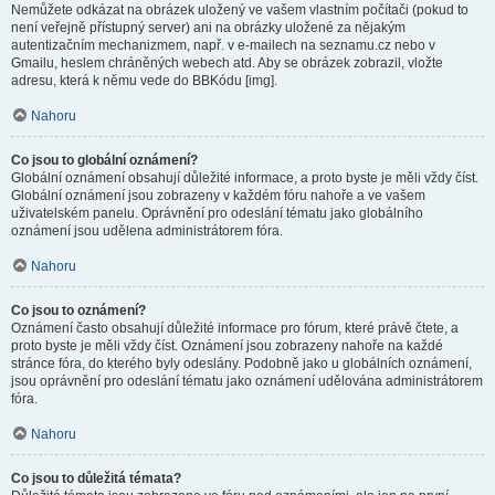
Nemůžete odkázat na obrázek uložený ve vašem vlastním počítači (pokud to
není veřejně přístupný server) ani na obrázky uložené za nějakým
autentizačním mechanizmem, např. v e-mailech na seznamu.cz nebo v
Gmailu, heslem chráněných webech atd. Aby se obrázek zobrazil, vložte
adresu, která k němu vede do BBKódu [img].
Nahoru
Co jsou to globální oznámení?
Globální oznámení obsahují důležité informace, a proto byste je měli vždy číst.
Globální oznámení jsou zobrazeny v každém fóru nahoře a ve vašem
uživatelském panelu. Oprávnění pro odeslání tématu jako globálního
oznámení jsou udělena administrátorem fóra.
Nahoru
Co jsou to oznámení?
Oznámení často obsahují důležité informace pro fórum, které právě čtete, a
proto byste je měli vždy číst. Oznámení jsou zobrazeny nahoře na každé
stránce fóra, do kterého byly odeslány. Podobně jako u globálních oznámení,
jsou oprávnění pro odeslání tématu jako oznámení udělována administrátorem
fóra.
Nahoru
Co jsou to důležitá témata?