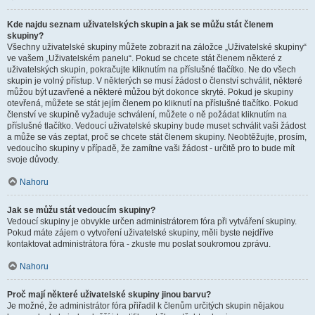
Kde najdu seznam uživatelských skupin a jak se můžu stát členem
skupiny?
Všechny uživatelské skupiny můžete zobrazit na záložce „Uživatelské skupiny“
ve vašem „Uživatelském panelu“. Pokud se chcete stát členem některé z
uživatelských skupin, pokračujte kliknutím na příslušné tlačítko. Ne do všech
skupin je volný přístup. V některých se musí žádost o členství schválit, některé
můžou být uzavřené a některé můžou být dokonce skryté. Pokud je skupiny
otevřená, můžete se stát jejím členem po kliknutí na příslušné tlačítko. Pokud
členství ve skupině vyžaduje schválení, můžete o ně požádat kliknutím na
příslušné tlačítko. Vedoucí uživatelské skupiny bude muset schválit vaši žádost
a může se vás zeptat, proč se chcete stát členem skupiny. Neobtěžujte, prosím,
vedoucího skupiny v případě, že zamítne vaši žádost - určitě pro to bude mít
svoje důvody.
Nahoru
Jak se můžu stát vedoucím skupiny?
Vedoucí skupiny je obvykle určen administrátorem fóra při vytváření skupiny.
Pokud máte zájem o vytvoření uživatelské skupiny, měli byste nejdříve
kontaktovat administrátora fóra - zkuste mu poslat soukromou zprávu.
Nahoru
Proč mají některé uživatelské skupiny jinou barvu?
Je možné, že administrátor fóra přiřadil k členům určitých skupin nějakou