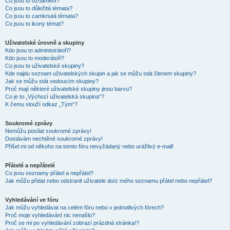
Co jsou to oznámení?
Co jsou to důležitá témata?
Co jsou to zamknutá témata?
Co jsou to ikony témat?
Uživatelské úrovně a skupiny
Kdo jsou to administrátoři?
Kdo jsou to moderátoři?
Co jsou to uživatelské skupiny?
Kde najdu seznam uživatelských skupin a jak se můžu stát členem skupiny?
Jak se můžu stát vedoucím skupiny?
Proč mají některé uživatelské skupiny jinou barvu?
Co je to „Výchozí uživatelská skupina“?
K čemu slouží odkaz „Tým“?
Soukromé zprávy
Nemůžu posílat soukromé zprávy!
Dostávám nechtěné soukromé zprávy!
Přišel mi od někoho na tomto fóru nevyžádaný nebo urážlivý e-mail!
Přátelé a nepřátelé
Co jsou seznamy přátel a nepřátel?
Jak můžu přidat nebo odstranit uživatele do/z mého seznamu přátel nebo nepřátel?
Vyhledávání ve fóru
Jak můžu vyhledávat na celém fóru nebo v jednotlivých fórech?
Proč moje vyhledávání nic nenašlo?
Proč se mi po vyhledávání zobrazí prázdná stránka!?