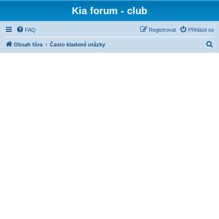
Kia forum - club
FAQ
Registrovat
Přihlásit se
H
Obsah fóra
Často kladené otázky
l
e
d
a
t