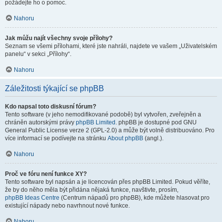
požádejte ho o pomoc.
Nahoru
Jak můžu najít všechny svoje přílohy?
Seznam se všemi přílohami, které jste nahráli, najdete ve vašem „Uživatelském
panelu“ v sekci „Přílohy“.
Nahoru
Záležitosti týkající se phpBB
Kdo napsal toto diskusní fórum?
Tento software (v jeho nemodifikované podobě) byl vytvořen, zveřejněn a
chráněn autorskými právy
phpBB Limited
. phpBB je dostupné pod GNU
General Public License verze 2 (GPL-2.0) a může být volně distribuováno. Pro
více informací se podívejte na stránku
About phpBB
(angl.).
Nahoru
Proč ve fóru není funkce XY?
Tento software byl napsán a je licencován přes phpBB Limited. Pokud věříte,
že by do něho měla být přidána nějaká funkce, navštivte, prosím,
phpBB Ideas Centre
(Centrum nápadů pro phpBB), kde můžete hlasovat pro
existující nápady nebo navrhnout nové funkce.
Nahoru