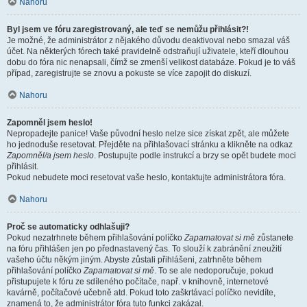
Nahoru
Byl jsem ve fóru zaregistrovaný, ale teď se nemůžu přihlásit?!
Je možné, že administrátor z nějakého důvodu deaktivoval nebo smazal váš
účet. Na některých fórech také pravidelně odstraňují uživatele, kteří dlouhou
dobu do fóra nic nenapsali, čímž se zmenší velikost databáze. Pokud je to váš
případ, zaregistrujte se znovu a pokuste se více zapojit do diskuzí.
Nahoru
Zapomněl jsem heslo!
Nepropadejte panice! Vaše původní heslo nelze sice získat zpět, ale můžete
ho jednoduše resetovat. Přejděte na přihlašovací stránku a klikněte na odkaz
Zapomněl/a jsem heslo
. Postupujte podle instrukcí a brzy se opět budete moci
přihlásit.
Pokud nebudete moci resetovat vaše heslo, kontaktujte administrátora fóra.
Nahoru
Proč se automaticky odhlašuji?
Pokud nezatrhnete během přihlašování políčko
Zapamatovat si mě
zůstanete
na fóru přihlášen jen po přednastavený čas. To slouží k zabránění zneužití
vašeho účtu někým jiným. Abyste zůstali přihlášeni, zatrhněte během
přihlašování políčko
Zapamatovat si mě
. To se ale nedoporučuje, pokud
přistupujete k fóru ze sdíleného počítače, např. v knihovně, internetové
kavárně, počítačové učebně atd. Pokud toto zaškrtávací políčko nevidíte,
znamená to, že administrátor fóra tuto funkci zakázal.