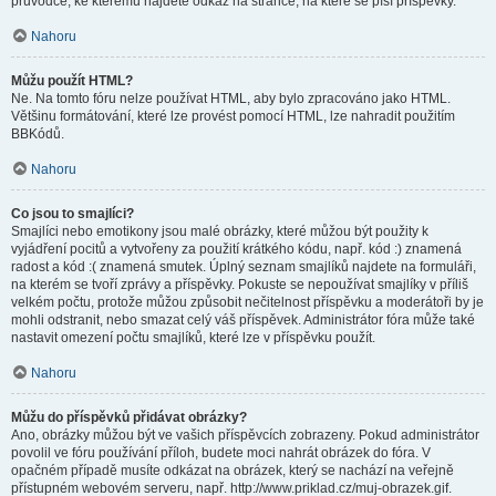
průvodce, ke kterému najdete odkaz na stránce, na které se píší příspěvky.
Nahoru
Můžu použít HTML?
Ne. Na tomto fóru nelze používat HTML, aby bylo zpracováno jako HTML.
Většinu formátování, které lze provést pomocí HTML, lze nahradit použitím
BBKódů.
Nahoru
Co jsou to smajlíci?
Smajlíci nebo emotikony jsou malé obrázky, které můžou být použity k
vyjádření pocitů a vytvořeny za použití krátkého kódu, např. kód :) znamená
radost a kód :( znamená smutek. Úplný seznam smajlíků najdete na formuláři,
na kterém se tvoří zprávy a příspěvky. Pokuste se nepoužívat smajlíky v příliš
velkém počtu, protože můžou způsobit nečitelnost příspěvku a moderátoři by je
mohli odstranit, nebo smazat celý váš příspěvek. Administrátor fóra může také
nastavit omezení počtu smajlíků, které lze v příspěvku použít.
Nahoru
Můžu do příspěvků přidávat obrázky?
Ano, obrázky můžou být ve vašich příspěvcích zobrazeny. Pokud administrátor
povolil ve fóru používání příloh, budete moci nahrát obrázek do fóra. V
opačném případě musíte odkázat na obrázek, který se nachází na veřejně
přístupném webovém serveru, např. http://www.priklad.cz/muj-obrazek.gif.