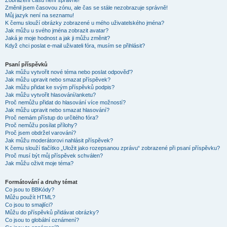
Zobrazení časů není správné!
Změnil jsem časovou zónu, ale čas se stále nezobrazuje správně!
Můj jazyk není na seznamu!
K čemu slouží obrázky zobrazené u mého uživatelského jména?
Jak můžu u svého jména zobrazit avatar?
Jaká je moje hodnost a jak ji můžu změnit?
Když chci poslat e-mail uživateli fóra, musím se přihlásit?
Psaní příspěvků
Jak můžu vytvořit nové téma nebo poslat odpověď?
Jak můžu upravit nebo smazat příspěvek?
Jak můžu přidat ke svým příspěvků podpis?
Jak můžu vytvořit hlasování/anketu?
Proč nemůžu přidat do hlasování více možností?
Jak můžu upravit nebo smazat hlasování?
Proč nemám přístup do určitého fóra?
Proč nemůžu posílat přílohy?
Proč jsem obdržel varování?
Jak můžu moderátorovi nahlásit příspěvek?
K čemu slouží tlačítko „Uložit jako rozepsanou zprávu“ zobrazené při psaní příspěvku?
Proč musí být můj příspěvek schválen?
Jak můžu oživit moje téma?
Formátování a druhy témat
Co jsou to BBKódy?
Můžu použít HTML?
Co jsou to smajlíci?
Můžu do příspěvků přidávat obrázky?
Co jsou to globální oznámení?