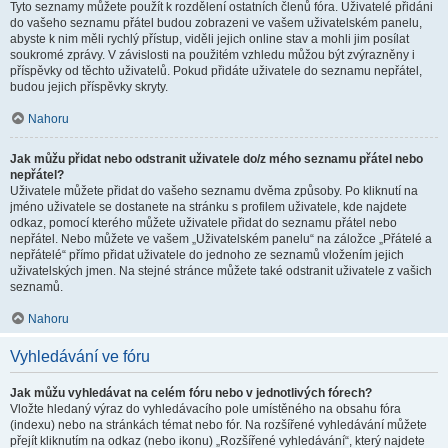
Tyto seznamy můžete použít k rozdělení ostatních členů fóra. Uživatelé přidáni
do vašeho seznamu přátel budou zobrazeni ve vašem uživatelském panelu,
abyste k nim měli rychlý přístup, viděli jejich online stav a mohli jim posílat
soukromé zprávy. V závislosti na použitém vzhledu můžou být zvýrazněny i
příspěvky od těchto uživatelů. Pokud přidáte uživatele do seznamu nepřátel,
budou jejich příspěvky skryty.
Nahoru
Jak můžu přidat nebo odstranit uživatele do/z mého seznamu přátel nebo
nepřátel?
Uživatele můžete přidat do vašeho seznamu dvěma způsoby. Po kliknutí na
jméno uživatele se dostanete na stránku s profilem uživatele, kde najdete
odkaz, pomocí kterého můžete uživatele přidat do seznamu přátel nebo
nepřátel. Nebo můžete ve vašem „Uživatelském panelu“ na záložce „Přátelé a
nepřátelé“ přímo přidat uživatele do jednoho ze seznamů vložením jejich
uživatelských jmen. Na stejné stránce můžete také odstranit uživatele z vašich
seznamů.
Nahoru
Vyhledávání ve fóru
Jak můžu vyhledávat na celém fóru nebo v jednotlivých fórech?
Vložte hledaný výraz do vyhledávacího pole umístěného na obsahu fóra
(indexu) nebo na stránkách témat nebo fór. Na rozšířené vyhledávání můžete
přejít kliknutím na odkaz (nebo ikonu) „Rozšířené vyhledávání“, který najdete