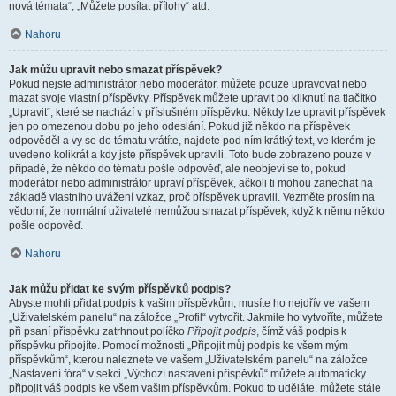
nová témata“, „Můžete posílat přílohy“ atd.
Nahoru
Jak můžu upravit nebo smazat příspěvek?
Pokud nejste administrátor nebo moderátor, můžete pouze upravovat nebo
mazat svoje vlastní příspěvky. Příspěvek můžete upravit po kliknutí na tlačítko
„Upravit“, které se nachází v příslušném příspěvku. Někdy lze upravit příspěvek
jen po omezenou dobu po jeho odeslání. Pokud již někdo na příspěvek
odpověděl a vy se do tématu vrátíte, najdete pod ním krátký text, ve kterém je
uvedeno kolikrát a kdy jste příspěvek upravili. Toto bude zobrazeno pouze v
případě, že někdo do tématu pošle odpověď, ale neobjeví se to, pokud
moderátor nebo administrátor upraví příspěvek, ačkoli ti mohou zanechat na
základě vlastního uvážení vzkaz, proč příspěvek upravili. Vezměte prosím na
vědomí, že normální uživatelé nemůžou smazat příspěvek, když k němu někdo
pošle odpověď.
Nahoru
Jak můžu přidat ke svým příspěvků podpis?
Abyste mohli přidat podpis k vašim příspěvkům, musíte ho nejdřív ve vašem
„Uživatelském panelu“ na záložce „Profil“ vytvořit. Jakmile ho vytvoříte, můžete
při psaní příspěvku zatrhnout políčko
Připojit podpis
, čímž váš podpis k
příspěvku připojíte. Pomocí možnosti „Připojit můj podpis ke všem mým
příspěvkům“, kterou naleznete ve vašem „Uživatelském panelu“ na záložce
„Nastavení fóra“ v sekci „Výchozí nastavení příspěvků“ můžete automaticky
připojit váš podpis ke všem vašim příspěvkům. Pokud to uděláte, můžete stále