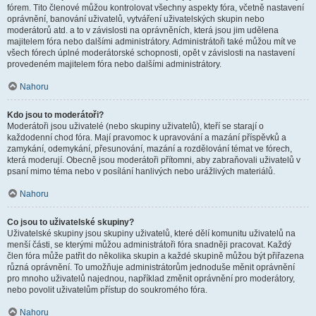
fórem. Tito členové můžou kontrolovat všechny aspekty fóra, včetně nastavení
oprávnění, banování uživatelů, vytváření uživatelských skupin nebo
moderátorů atd. a to v závislosti na oprávněních, která jsou jim udělena
majitelem fóra nebo dalšími administrátory. Administrátoři také můžou mít ve
všech fórech úplné moderátorské schopnosti, opět v závislosti na nastavení
provedeném majitelem fóra nebo dalšími administrátory.
Nahoru
Kdo jsou to moderátoři?
Moderátoři jsou uživatelé (nebo skupiny uživatelů), kteří se starají o
každodenní chod fóra. Mají pravomoc k upravování a mazání příspěvků a
zamykání, odemykání, přesunování, mazání a rozdělování témat ve fórech,
která moderují. Obecně jsou moderátoři přítomni, aby zabraňovali uživatelů v
psaní mimo téma nebo v posílání hanlivých nebo urážlivých materiálů.
Nahoru
Co jsou to uživatelské skupiny?
Uživatelské skupiny jsou skupiny uživatelů, které dělí komunitu uživatelů na
menší části, se kterými můžou administrátoři fóra snadněji pracovat. Každý
člen fóra může patřit do několika skupin a každé skupině můžou být přiřazena
různá oprávnění. To umožňuje administrátorům jednoduše měnit oprávnění
pro mnoho uživatelů najednou, například změnit oprávnění pro moderátory,
nebo povolit uživatelům přístup do soukromého fóra.
Nahoru