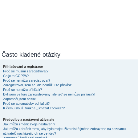
Často kladené otázky
Přihlašování a registrace
Proč se musím zaregistrovat?
Co je to COPPA?
Proč se nemůžu zaregistrovat?
Zaregistroval jsem se, ale nemůžu se přihlásit!
Proč se nemůžu přihlásit?
Byl jsem ve fóru zaregistrovaný, ale teď se nemůžu přihlásit?!
Zapomněl jsem heslo!
Proč se automaticky odhlašuji?
K čemu slouží funkce „Smazat cookies“?
Předvolby a nastavení uživatele
Jak můžu změnit svoje nastavení?
Jak můžu zabránit tomu, aby bylo moje uživatelské jméno zobrazeno na seznamu
uživatelů nacházejících se ve fóru?