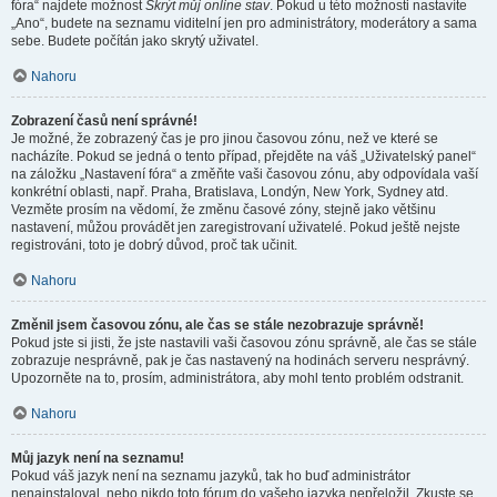
fóra“ najdete možnost
Skrýt můj online stav
. Pokud u této možnosti nastavíte
„Ano“, budete na seznamu viditelní jen pro administrátory, moderátory a sama
sebe. Budete počítán jako skrytý uživatel.
Nahoru
Zobrazení časů není správné!
Je možné, že zobrazený čas je pro jinou časovou zónu, než ve které se
nacházíte. Pokud se jedná o tento případ, přejděte na váš „Uživatelský panel“
na záložku „Nastavení fóra“ a změňte vaši časovou zónu, aby odpovídala vaší
konkrétní oblasti, např. Praha, Bratislava, Londýn, New York, Sydney atd.
Vezměte prosím na vědomí, že změnu časové zóny, stejně jako většinu
nastavení, můžou provádět jen zaregistrovaní uživatelé. Pokud ještě nejste
registrováni, toto je dobrý důvod, proč tak učinit.
Nahoru
Změnil jsem časovou zónu, ale čas se stále nezobrazuje správně!
Pokud jste si jisti, že jste nastavili vaši časovou zónu správně, ale čas se stále
zobrazuje nesprávně, pak je čas nastavený na hodinách serveru nesprávný.
Upozorněte na to, prosím, administrátora, aby mohl tento problém odstranit.
Nahoru
Můj jazyk není na seznamu!
Pokud váš jazyk není na seznamu jazyků, tak ho buď administrátor
nenainstaloval, nebo nikdo toto fórum do vašeho jazyka nepřeložil. Zkuste se