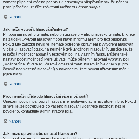
zamezit připojení vašeho podpisu k jednotlivým příspěvkům tak, že během
psaní příspěvku zrušíte zaškrtnutí možnosti
Připojit podpis
.
Nahoru
Jak můžu vytvořit hlasování/anketu?
Při posílání nového tématu, nebo při úpravě prvního příspěvku tématu, klikněte
na záložku „Vytvořit hlasování“ pod hlavním formulářem pro text příspěvku.
Pokud tuto záložku nevidíte, nemáte potřebné oprávnění k vytvoření hlasování.
Vložte „Hlasovací otázku“ a nejméně dvě „Možnosti hlasování“, ujistěte se, že
je každá možnost napsaná v textovém poli na vlastním řádku. Můžete také
nastavit počet možností, které uživatel může během hlasování vybrat (v poli
„Možností na uživatele“), časové omezení trvání hlasování ve dnech (0 pro
časově neomezené hlasování) a nakonec můžete povolit uživatelům měnit
jejich hlasy.
Nahoru
Proč nemůžu přidat do hlasování více možností?
Omezení počtu možností v hlasování je nastaveno administrátorem fóra. Pokud
si myslíte, že potřebujete do vašeho hlasování vložit více možností než je
povoleno, kontaktujte administrátora fóra.
Nahoru
Jak můžu upravit nebo smazat hlasování?
Stejně jako v případě příspěvků může být hlasování upraveno pouze jeho