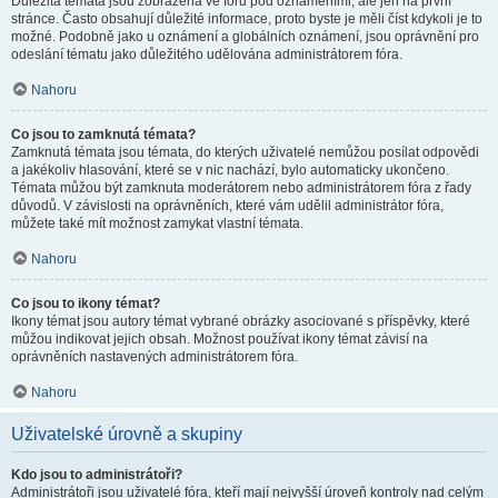
Důležitá témata jsou zobrazena ve fóru pod oznámeními, ale jen na první
stránce. Často obsahují důležité informace, proto byste je měli číst kdykoli je to
možné. Podobně jako u oznámení a globálních oznámení, jsou oprávnění pro
odeslání tématu jako důležitého udělována administrátorem fóra.
Nahoru
Co jsou to zamknutá témata?
Zamknutá témata jsou témata, do kterých uživatelé nemůžou posílat odpovědi
a jakékoliv hlasování, které se v nic nachází, bylo automaticky ukončeno.
Témata můžou být zamknuta moderátorem nebo administrátorem fóra z řady
důvodů. V závislosti na oprávněních, které vám udělil administrátor fóra,
můžete také mít možnost zamykat vlastní témata.
Nahoru
Co jsou to ikony témat?
Ikony témat jsou autory témat vybrané obrázky asociované s příspěvky, které
můžou indikovat jejich obsah. Možnost používat ikony témat závisí na
oprávněních nastavených administrátorem fóra.
Nahoru
Uživatelské úrovně a skupiny
Kdo jsou to administrátoři?
Administrátoři jsou uživatelé fóra, kteří mají nejvyšší úroveň kontroly nad celým