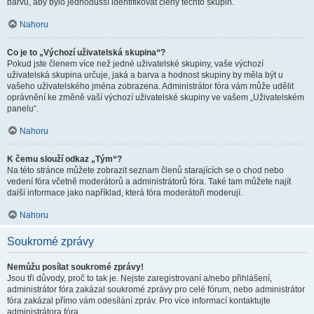
barvu, aby bylo jednodušší identifikovat členy těchto skupin.
Nahoru
Co je to „Výchozí uživatelská skupina“?
Pokud jste členem více než jedné uživatelské skupiny, vaše výchozí
uživatelská skupina určuje, jaká a barva a hodnost skupiny by měla být u
vašeho uživatelského jména zobrazena. Administrátor fóra vám může udělit
oprávnění ke změně vaší výchozí uživatelské skupiny ve vašem „Uživatelském
panelu“.
Nahoru
K čemu slouží odkaz „Tým“?
Na této stránce můžete zobrazit seznam členů starajících se o chod nebo
vedení fóra včetně moderátorů a administrátorů fóra. Také tam můžete najít
další informace jako například, která fóra moderátoři moderují.
Nahoru
Soukromé zprávy
Nemůžu posílat soukromé zprávy!
Jsou tři důvody, proč to tak je. Nejste zaregistrovaní a/nebo přihlášení,
administrátor fóra zakázal soukromé zprávy pro celé fórum, nebo administrátor
fóra zakázal přímo vám odesílání zpráv. Pro více informací kontaktujte
administrátora fóra.