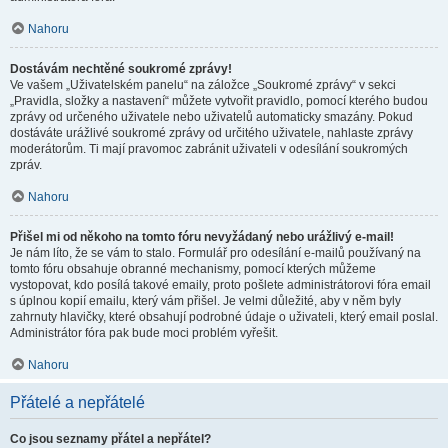
Nahoru
Dostávám nechtěné soukromé zprávy!
Ve vašem „Uživatelském panelu“ na záložce „Soukromé zprávy“ v sekci
„Pravidla, složky a nastavení“ můžete vytvořit pravidlo, pomocí kterého budou
zprávy od určeného uživatele nebo uživatelů automaticky smazány. Pokud
dostáváte urážlivé soukromé zprávy od určitého uživatele, nahlaste zprávy
moderátorům. Ti mají pravomoc zabránit uživateli v odesílání soukromých
zpráv.
Nahoru
Přišel mi od někoho na tomto fóru nevyžádaný nebo urážlivý e-mail!
Je nám líto, že se vám to stalo. Formulář pro odesílání e-mailů používaný na
tomto fóru obsahuje obranné mechanismy, pomocí kterých můžeme
vystopovat, kdo posílá takové emaily, proto pošlete administrátorovi fóra email
s úplnou kopií emailu, který vám přišel. Je velmi důležité, aby v něm byly
zahrnuty hlavičky, které obsahují podrobné údaje o uživateli, který email poslal.
Administrátor fóra pak bude moci problém vyřešit.
Nahoru
Přátelé a nepřátelé
Co jsou seznamy přátel a nepřátel?