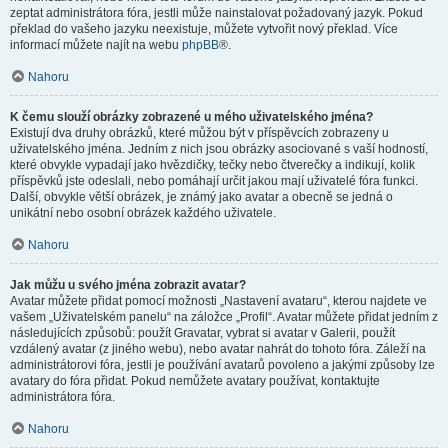
zeptat administrátora fóra, jestli může nainstalovat požadovaný jazyk. Pokud
překlad do vašeho jazyku neexistuje, můžete vytvořit nový překlad. Více
informací můžete najít na webu
phpBB
®.
Nahoru
K čemu slouží obrázky zobrazené u mého uživatelského jména?
Existují dva druhy obrázků, které můžou být v příspěvcích zobrazeny u
uživatelského jména. Jedním z nich jsou obrázky asociované s vaší hodností,
které obvykle vypadají jako hvězdičky, tečky nebo čtverečky a indikují, kolik
příspěvků jste odeslali, nebo pomáhají určit jakou mají uživatelé fóra funkci.
Další, obvykle větší obrázek, je známý jako avatar a obecně se jedná o
unikátní nebo osobní obrázek každého uživatele.
Nahoru
Jak můžu u svého jména zobrazit avatar?
Avatar můžete přidat pomocí možnosti „Nastavení avataru“, kterou najdete ve
vašem „Uživatelském panelu“ na záložce „Profil“. Avatar můžete přidat jedním z
následujících způsobů: použít Gravatar, vybrat si avatar v Galerii, použít
vzdálený avatar (z jiného webu), nebo avatar nahrát do tohoto fóra. Záleží na
administrátorovi fóra, jestli je používání avatarů povoleno a jakými způsoby lze
avatary do fóra přidat. Pokud nemůžete avatary používat, kontaktujte
administrátora fóra.
Nahoru