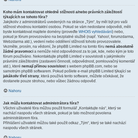
Koho mám kontaktovat ohledně stížnosti a/nebo právních záležitostí
týkajících se tohoto fóra?
Jakýkoliv z administrátorů uvedených na stránce „Tým“, by měl být pro vaši
stížnost vhodnou kontaktní osobou. Pokud se vám nedostane odpovědi, měli
byste kontaktovat majitele domény (proveďte
WHOIS vyhledávání
) nebo,
pokud je fórum provozováno na bezplatné službě (např. Yahoo!, forumzdarma,
Webzdarma atd.), vedení nebo oddělení stížností tohoto provozovatele.
Vezměte, prosím, na vědomí, že phpBB Limited na tomto fóru
nemá absolutně
žádné pravomoci
a nemůže nést odpovědnost za to jak, kde, nebo kým je toto
fórum používáno. Nekontaktujte phpBB Limited v souvislosti s jakýmikoliv
právními záležitostmi (zastavení činnosti, odpovědnost, pomlouvačný komentář
atd.), které
nemají přímou souvislost
s webem phpBB.com, nebo se
samotným phpBB softwarem. Pokud pošlete e-mail phpBB Limited týkající se
jakákoliv třetí strany
, která používá tento software, můžete očekávat, že
dostanete pouze strohou, nebo vůbec žádnou odpověď.
Nahoru
Jak můžu kontaktovat administrátora fóra?
Všichni uživatelé fóra můžou použít formulář „Kontaktujte nás“, který se
nachází naspodu všech stránek, pokud je tato možnost povolena
administrátorem fóra.
Přihlášení uživatelé můžou také použít odkaz „Tým“, který se také nachází
naspodu všech stránek.
Nahoru