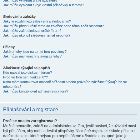
Jak můžu vyhledat určité uživatele?
Jak můžu vyhledat svoje vlastní příspěvky a témata?
Sledování a záložky
Jaký je rozdíl mezi záložkami a sledováním?
Jak můžu přidat určité téma do záložek nebo téma začít sledovat?
Jak můžu začít sledovat určité fórum?
Jak můžu ukončit sledování témat nebo fór?
Přílohy
Jaké přílohy jsou na tomto fóru povoleny?
Jak můžu najít všechny svoje přílohy?
Záležitosti týkající se phpBB
Kdo napsal toto diskusní fórum?
Proč ve fóru není funkce XY?
Koho mám kontaktovat ohledně stížnosti a/nebo právních záležitostí týkajících se
tohoto fóra?
Jak můžu kontaktovat administrátora fóra?
Přihlašování a registrace
Proč se musím zaregistrovat?
Možná nemusíte, záleží na administrátorovi fóra, jestli nastaví, že uživatel musí
být přihlášen, aby mohl odesílat příspěvky. Nicméně registrací získáte přístup k
dalším funkcím, které nejsou pro nepřihlášené uživatele dostupné, jako je