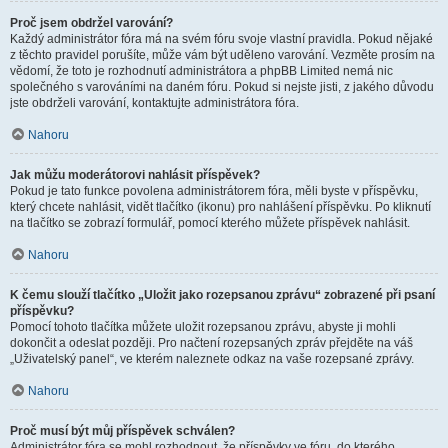
Proč jsem obdržel varování?
Každý administrátor fóra má na svém fóru svoje vlastní pravidla. Pokud nějaké
z těchto pravidel porušíte, může vám být uděleno varování. Vezměte prosím na
vědomí, že toto je rozhodnutí administrátora a phpBB Limited nemá nic
společného s varováními na daném fóru. Pokud si nejste jisti, z jakého důvodu
jste obdrželi varování, kontaktujte administrátora fóra.
Nahoru
Jak můžu moderátorovi nahlásit příspěvek?
Pokud je tato funkce povolena administrátorem fóra, měli byste v příspěvku,
který chcete nahlásit, vidět tlačítko (ikonu) pro nahlášení příspěvku. Po kliknutí
na tlačítko se zobrazí formulář, pomocí kterého můžete příspěvek nahlásit.
Nahoru
K čemu slouží tlačítko „Uložit jako rozepsanou zprávu“ zobrazené při psaní
příspěvku?
Pomocí tohoto tlačítka můžete uložit rozepsanou zprávu, abyste ji mohli
dokončit a odeslat později. Pro načtení rozepsaných zpráv přejděte na váš
„Uživatelský panel“, ve kterém naleznete odkaz na vaše rozepsané zprávy.
Nahoru
Proč musí být můj příspěvek schválen?
Administrátor fóra se mohl rozhodnout, že příspěvky ve fóru, do kterého