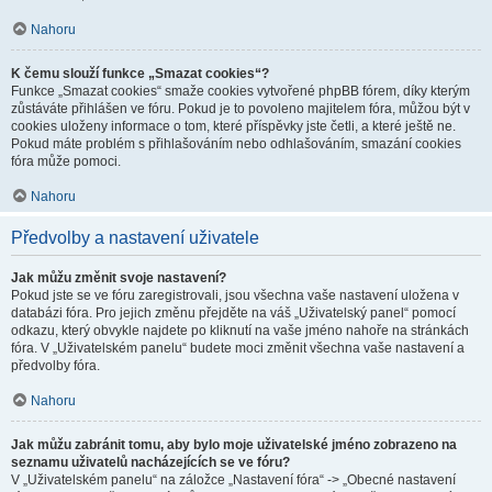
Nahoru
K čemu slouží funkce „Smazat cookies“?
Funkce „Smazat cookies“ smaže cookies vytvořené phpBB fórem, díky kterým
zůstáváte přihlášen ve fóru. Pokud je to povoleno majitelem fóra, můžou být v
cookies uloženy informace o tom, které příspěvky jste četli, a které ještě ne.
Pokud máte problém s přihlašováním nebo odhlašováním, smazání cookies
fóra může pomoci.
Nahoru
Předvolby a nastavení uživatele
Jak můžu změnit svoje nastavení?
Pokud jste se ve fóru zaregistrovali, jsou všechna vaše nastavení uložena v
databázi fóra. Pro jejich změnu přejděte na váš „Uživatelský panel“ pomocí
odkazu, který obvykle najdete po kliknutí na vaše jméno nahoře na stránkách
fóra. V „Uživatelském panelu“ budete moci změnit všechna vaše nastavení a
předvolby fóra.
Nahoru
Jak můžu zabránit tomu, aby bylo moje uživatelské jméno zobrazeno na
seznamu uživatelů nacházejících se ve fóru?
V „Uživatelském panelu“ na záložce „Nastavení fóra“ -> „Obecné nastavení