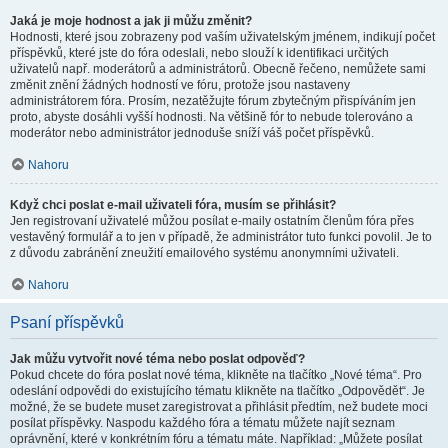
Jaká je moje hodnost a jak ji můžu změnit?
Hodnosti, které jsou zobrazeny pod vaším uživatelským jménem, indikují počet
příspěvků, které jste do fóra odeslali, nebo slouží k identifikaci určitých
uživatelů např. moderátorů a administrátorů. Obecně řečeno, nemůžete sami
změnit znění žádných hodností ve fóru, protože jsou nastaveny
administrátorem fóra. Prosím, nezatěžujte fórum zbytečným přispíváním jen
proto, abyste dosáhli vyšší hodnosti. Na většině fór to nebude tolerováno a
moderátor nebo administrátor jednoduše sníží váš počet příspěvků.
Nahoru
Když chci poslat e-mail uživateli fóra, musím se přihlásit?
Jen registrovaní uživatelé můžou posílat e-maily ostatním členům fóra přes
vestavěný formulář a to jen v případě, že administrátor tuto funkci povolil. Je to
z důvodu zabránění zneužití emailového systému anonymními uživateli.
Nahoru
Psaní příspěvků
Jak můžu vytvořit nové téma nebo poslat odpověď?
Pokud chcete do fóra poslat nové téma, klikněte na tlačítko „Nové téma“. Pro
odeslání odpovědi do existujícího tématu klikněte na tlačítko „Odpovědět“. Je
možné, že se budete muset zaregistrovat a přihlásit předtím, než budete moci
posílat příspěvky. Naspodu každého fóra a tématu můžete najít seznam
oprávnění, které v konkrétním fóru a tématu máte. Například: „Můžete posílat