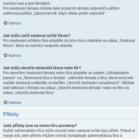
nachází nad a pod tématem.
Pro sledování tématu můžete také poslat do tématu odpověď a přitom
zatrhnout políčko „Upozornit mě, když někdo pošle odpověď“.
Nahoru
Jak můžu začít sledovat určité fórum?
Pro sledování určitého fóra přejděte do toho fóra a klikněte na odkaz „Sledovat
fórum“, který se nachází naspodu stránky.
Nahoru
Jak můžu ukončit sledování témat nebo fór?
Pro ukončení sledování tématu nebo fóra přejděte ve vašem „Uživatelském
panelu“ na „Sledovaná fóra a témata“, zatrhněte témata a fóra, která nechcete
nadále sledovat a klikněte na tlačítko „Ukončit sledování označených“. Můžete
také kliknout v tématu na odkaz „Ukončit sledování tématu“ nebo ve fóru na
odkaz „Ukončit sledování fóra“.
Nahoru
Přílohy
Jaké přílohy jsou na tomto fóru povoleny?
Každý administrátor fóra může povolit nebo zakázat určité typy příloh. Pokud si
nejste jisti, jaké přílohy můžete nahrát, kontaktujte administrátora fóra a