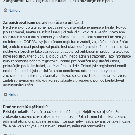
zaregistrovat. Kontaktujte administrátora fóra a požádejte ho o pomoc.
Nahoru
Zaregistroval jsem se, ale nemůžu se přihlásit!
Nejdříve zkontrolujte správnost vašeho uživatelského jména a hesla. Pokud
jsou správné, mohly se stát následující dvě věci. Pokud je ve fóru povolena
registrace v souladu s americkým zákonem na ochranu soukromí nezletilých
na internetu COPPA a vy jste během registrace zadali, že ještě nemáte třináct
let, budete muset postupovat podle instrukcí, které jste obdrželi e-mailem. Na
některých fórech je také vyžadováno, aby před přihlášením proběhla aktivace
nově registrovaného účtu a to buď vámi, nebo administrátorem. Tato informace
byla zobrazena během registrace. Pokud jste obdrželi registrační email,
pokračujte podle instrukcí, které v něm najdete. Pokud jste registrační email
neobdrželi, mohli jste zadat špatnou emailovou adresu, nebo byl email
zachycen spam filtrem a skončil ve složce se spamy. Pokud jste si jistí, že jste
zadali správnou emailovou adresu, zkuste s prosbou o pomoc kontaktovat
administrátora fóra.
Nahoru
Proč se nemůžu přihlásit?
Existuje několik důvodů, proč k tomu může dojít. Nejdříve se ujistěte, že
zadáváte správné uživatelské jméno a heslo. Pokud tomu tak je, kontaktujte
administrátora fóra, abyste se ujistili, že jste nebyli zabanováni. Je také možné,
že je na webu chyba v nastavení, která by měla být odstraněna.