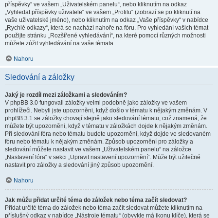
příspěvky“ ve vašem „Uživatelském panelu“, nebo kliknutím na odkaz
„Vyhledat příspěvky uživatele“ ve vašem „Profilu“ (zobrazí se po kliknutí na
vaše uživatelské jméno), nebo kliknutím na odkaz „Vaše příspěvky“ v nabídce
„Rychlé odkazy“, která se nachází nahoře na fóru. Pro vyhledání vašich témat
použijte stránku „Rozšířené vyhledávání“, na které pomocí různých možnosti
můžete zúžit vyhledávání na vaše témata.
Nahoru
Sledování a záložky
Jaký je rozdíl mezi záložkami a sledováním?
V phpBB 3.0 fungovali záložky velmi podobně jako záložky ve vašem
prohlížeči. Nebyli jste upozorněni, když došlo v tématu k nějakým změnám. V
phpBB 3.1 se záložky chovají stejně jako sledování tématu, což znamená, že
můžete být upozorněni, když v tématu v záložkách dojde k nějakým změnám.
Při sledování fóra nebo tématu budete upozorněni, když dojde ve sledovaném
fóru nebo tématu k nějakým změnám. Způsob upozornění pro záložky a
sledování můžete nastavit ve vašem „Uživatelském panelu“ na záložce
„Nastavení fóra“ v sekci „Upravit nastavení upozornění“. Může být užitečné
nastavit pro záložky a sledování jiný způsob upozornění.
Nahoru
Jak můžu přidat určité téma do záložek nebo téma začít sledovat?
Přidat určité téma do záložek nebo téma začít sledovat můžete kliknutím na
příslušný odkaz v nabídce „Nástroje tématu“ (obvykle má ikonu klíče), která se