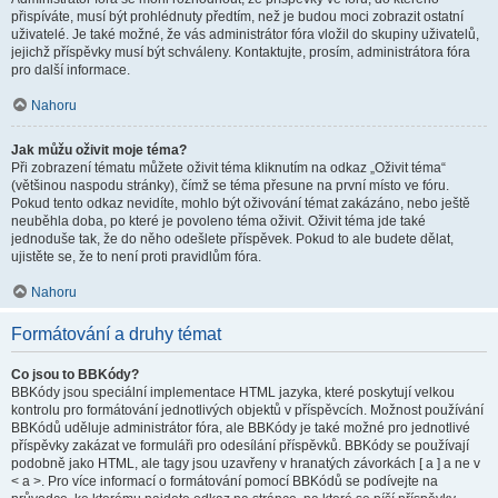
přispíváte, musí být prohlédnuty předtím, než je budou moci zobrazit ostatní
uživatelé. Je také možné, že vás administrátor fóra vložil do skupiny uživatelů,
jejichž příspěvky musí být schváleny. Kontaktujte, prosím, administrátora fóra
pro další informace.
Nahoru
Jak můžu oživit moje téma?
Při zobrazení tématu můžete oživit téma kliknutím na odkaz „Oživit téma“
(většinou naspodu stránky), čímž se téma přesune na první místo ve fóru.
Pokud tento odkaz nevidíte, mohlo být oživování témat zakázáno, nebo ještě
neuběhla doba, po které je povoleno téma oživit. Oživit téma jde také
jednoduše tak, že do něho odešlete příspěvek. Pokud to ale budete dělat,
ujistěte se, že to není proti pravidlům fóra.
Nahoru
Formátování a druhy témat
Co jsou to BBKódy?
BBKódy jsou speciální implementace HTML jazyka, které poskytují velkou
kontrolu pro formátování jednotlivých objektů v příspěvcích. Možnost používání
BBKódů uděluje administrátor fóra, ale BBKódy je také možné pro jednotlivé
příspěvky zakázat ve formuláři pro odesílání příspěvků. BBKódy se používají
podobně jako HTML, ale tagy jsou uzavřeny v hranatých závorkách [ a ] a ne v
< a >. Pro více informací o formátování pomocí BBKódů se podívejte na