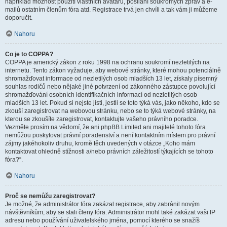
například možnost použití vlastních avatarů, posílání soukromých zpráv a e-
mailů ostatním členům fóra atd. Registrace trvá jen chvíli a tak vám ji můžeme
doporučit.
Nahoru
Co je to COPPA?
COPPA je americký zákon z roku 1998 na ochranu soukromí nezletilých na
internetu. Tento zákon vyžaduje, aby webové stránky, které mohou potenciálně
shromažďovat informace od nezletilých osob mladších 13 let, získaly písemný
souhlas rodičů nebo nějaké jiné potvrzení od zákonného zástupce povolující
shromažďování osobních identifikačních informací od nezletilých osob
mladších 13 let. Pokud si nejste jisti, jestli se toto týká vás, jako někoho, kdo se
zkouší zaregistrovat na webovou stránku, nebo se to týká webové stránky, na
kterou se zkoušíte zaregistrovat, kontaktujte vašeho právního poradce.
Vezměte prosím na vědomí, že ani phpBB Limited ani majitelé tohoto fóra
nemůžou poskytovat právní poradenství a není kontaktním místem pro právní
zájmy jakéhokoliv druhu, kromě těch uvedených v otázce „Koho mám
kontaktovat ohledně stížnosti a/nebo právních záležitostí týkajících se tohoto
fóra?“.
Nahoru
Proč se nemůžu zaregistrovat?
Je možné, že administrátor fóra zakázal registrace, aby zabránil novým
návštěvníkům, aby se stali členy fóra. Administrátor mohl také zakázat vaši IP
adresu nebo používání uživatelského jména, pomocí kterého se snažíš