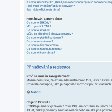
K čemu slouží tlačítko „Uložit jako rozepsanou zprávu“ zobrazené při
Proč musí být můj příspěvek schválen?
Jak můžu oživit moje téma?
Formátování a druhy témat
Co jsou to BBKódy?
Můžu použít HTML?
Co jsou to smajlíci?
Můžu do příspěvků přidávat obrázky?
Co jsou to globální oznámení?
Co jsou to oznámení?
Co jsou to důležitá témata?
Co jsou to zamknutá témata?
Co jsou to ikony témat?
Přihlašování a registrace
Proč se musím zaregistrovat?
Možná nemusíte, záleží na administrátorovi fóra, jestli nastaví,
uživatele dostupné, jako je například možnost použití vlastních
Nahoru
Co je to COPPA?
COPPA je americký zákon z roku 1998 na ochranu soukromí nezl
13 let, získaly písemný souhlas rodičů nebo nějaké jiné potvrze