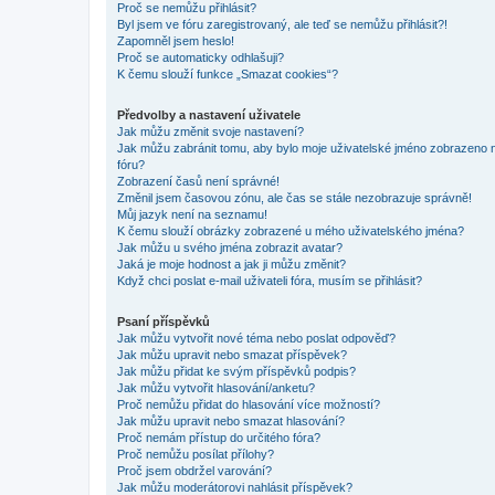
Proč se nemůžu přihlásit?
Byl jsem ve fóru zaregistrovaný, ale teď se nemůžu přihlásit?!
Zapomněl jsem heslo!
Proč se automaticky odhlašuji?
K čemu slouží funkce „Smazat cookies“?
Předvolby a nastavení uživatele
Jak můžu změnit svoje nastavení?
Jak můžu zabránit tomu, aby bylo moje uživatelské jméno zobrazeno 
fóru?
Zobrazení časů není správné!
Změnil jsem časovou zónu, ale čas se stále nezobrazuje správně!
Můj jazyk není na seznamu!
K čemu slouží obrázky zobrazené u mého uživatelského jména?
Jak můžu u svého jména zobrazit avatar?
Jaká je moje hodnost a jak ji můžu změnit?
Když chci poslat e-mail uživateli fóra, musím se přihlásit?
Psaní příspěvků
Jak můžu vytvořit nové téma nebo poslat odpověď?
Jak můžu upravit nebo smazat příspěvek?
Jak můžu přidat ke svým příspěvků podpis?
Jak můžu vytvořit hlasování/anketu?
Proč nemůžu přidat do hlasování více možností?
Jak můžu upravit nebo smazat hlasování?
Proč nemám přístup do určitého fóra?
Proč nemůžu posílat přílohy?
Proč jsem obdržel varování?
Jak můžu moderátorovi nahlásit příspěvek?