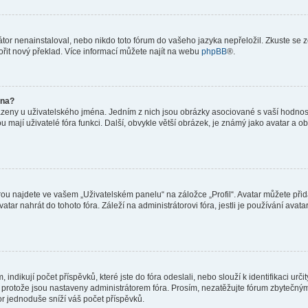
or nenainstaloval, nebo nikdo toto fórum do vašeho jazyka nepřeložil. Zkuste se ze
ořit nový překlad. Více informací můžete najít na webu
phpBB
®.
éna?
azeny u uživatelského jména. Jedním z nich jsou obrázky asociované s vaší hodnost
jakou mají uživatelé fóra funkci. Další, obvykle větší obrázek, je známý jako avatar
ou najdete ve vašem „Uživatelském panelu“ na záložce „Profil“. Avatar můžete přida
vatar nahrát do tohoto fóra. Záleží na administrátorovi fóra, jestli je používání ava
ndikují počet příspěvků, které jste do fóra odeslali, nebo slouží k identifikaci urč
protože jsou nastaveny administrátorem fóra. Prosím, nezatěžujte fórum zbytečným 
or jednoduše sníží váš počet příspěvků.