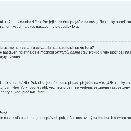
ení uložena v databázi fóra. Pro jejich změnu přejděte na váš „Uživatelský panel“ p
i změnit všechna vaše nastavení a předvolby fóra.
obrazeno na seznamu uživatelů nacházejících se ve fóru?
né nastavení fóra“ najdete možnost
Skrýt můj online stav
. Pokud u této možnosti nas
rytý uživatel.
teré se nacházíte. Pokud se jedná o tento případ, přejděte na váš „Uživatelský pa
a, Londýn, New York, Sydney atd. Vezměte prosím na vědomí, že změnu časové zóny, 
 dobrý důvod, proč tak učinit.
rávně!
ě, ale čas se stále zobrazuje nesprávně, pak je čas nastavený na hodinách serveru 