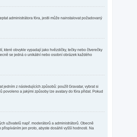
ptat administrátora fóra, jestli může nainstalovat požadovaný
í, které obvykle vypadají jako hvězdičky, tečky nebo čtverečky
 a obecně se jedná o unikátní nebo osobní obrázek každého
t jedním z následujících způsobů: použít Gravatar, vybrat si
tarů povoleno a jakými způsoby lze avatary do fóra přidat. Pokud
itých uživatelů např. moderátorů a administrátorů. Obecně
přispíváním jen proto, abyste dosáhli vyšší hodnosti. Na