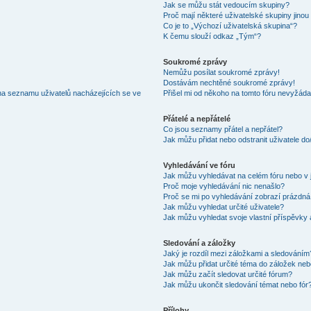
Jak se můžu stát vedoucím skupiny?
Proč mají některé uživatelské skupiny jinou
Co je to „Výchozí uživatelská skupina“?
K čemu slouží odkaz „Tým“?
Soukromé zprávy
Nemůžu posílat soukromé zprávy!
Dostávám nechtěné soukromé zprávy!
na seznamu uživatelů nacházejících se ve
Přišel mi od někoho na tomto fóru nevyžáda
Přátelé a nepřátelé
Co jsou seznamy přátel a nepřátel?
Jak můžu přidat nebo odstranit uživatele d
Vyhledávání ve fóru
Jak můžu vyhledávat na celém fóru nebo v 
Proč moje vyhledávání nic nenašlo?
Proč se mi po vyhledávání zobrazí prázdná
Jak můžu vyhledat určité uživatele?
Jak můžu vyhledat svoje vlastní příspěvky
Sledování a záložky
Jaký je rozdíl mezi záložkami a sledováním
Jak můžu přidat určité téma do záložek neb
Jak můžu začít sledovat určité fórum?
Jak můžu ukončit sledování témat nebo fór
Přílohy