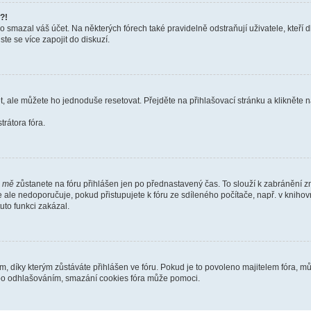
?!
smazal váš účet. Na některých fórech také pravidelně odstraňují uživatele, kteří d
te se více zapojit do diskuzí.
t, ale můžete ho jednoduše resetovat. Přejděte na přihlašovací stránku a klikněte
rátora fóra.
i mě
zůstanete na fóru přihlášen jen po přednastavený čas. To slouží k zabránění zn
se ale nedoporučuje, pokud přistupujete k fóru ze sdíleného počítače, např. v kniho
tuto funkci zakázal.
díky kterým zůstáváte přihlášen ve fóru. Pokud je to povoleno majitelem fóra, můž
nebo odhlašováním, smazání cookies fóra může pomoci.