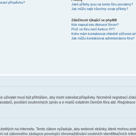
 psaní příspěvku?
Jaké přílohy jsou na tomto fóru povoleny?
Jak můžu najít všechny svoje přílohy?
Záležitosti týkající se phpBB
Kdo napsal toto diskusní fórum?
Proč ve fóru není funkce XY?
Koho mám kontaktovat ohledně stížnosti a/ne
Jak můžu kontaktovat administrátora fóra?
 že uživatel musí být přihlášen, aby mohl odesílat příspěvky. Nicméně registrací zís
 avatarů, posílání soukromých zpráv a e-mailů ostatním členům fóra atd. Registrace 
etilých na internetu. Tento zákon vyžaduje, aby webové stránky, které mohou pot
ní od zákonného zástupce povolující shromažďování osobních identifikačních informac