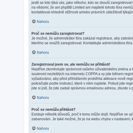
jestli se toto týká vás, jako někoho, kdo se zkouší zaregistro
na vědomí, že ani phpBB Limited ani majitelé tohoto fóra nem
kontaktovat ohledně stížnosti a/nebo právních záležitostí týkajíc
Nahoru
Proč se nemůžu zaregistrovat?
Je možné, že administrátor fóra zakázal registrace, aby zabrán
kterého se snažíš zaregistrovat. Kontaktujte administrátora fór
Nahoru
Zaregistroval jsem se, ale nemůžu se přihlásit!
Nejdříve zkontrolujte správnost vašeho uživatelského jména a 
soukromí nezletilých na internetu COPPA a vy jste během registr
vyžadováno, aby před přihlášením proběhla aktivace nově regis
pokračujte podle instrukcí, které v něm najdete. Pokud jste re
jste si jistí, že jste zadali správnou emailovou adresu, zkuste 
Nahoru
Proč se nemůžu přihlásit?
Existuje několik důvodů, proč k tomu může dojít. Nejdříve se ujis
zabanováni. Je také možné, že je na webu chyba v nastavení, k
Nahoru