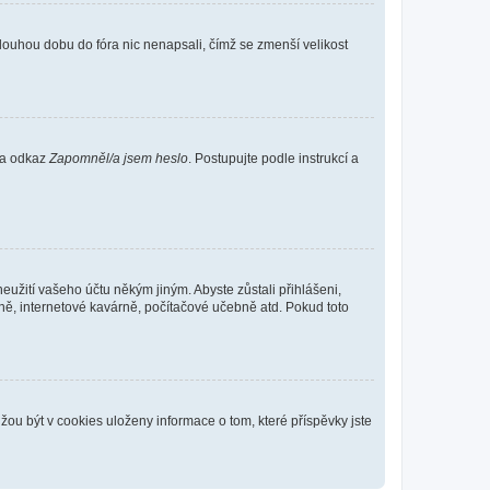
louhou dobu do fóra nic nenapsali, čímž se zmenší velikost
 na odkaz
Zapomněl/a jsem heslo
. Postupujte podle instrukcí a
eužití vašeho účtu někým jiným. Abyste zůstali přihlášeni,
vně, internetové kavárně, počítačové učebně atd. Pokud toto
ou být v cookies uloženy informace o tom, které příspěvky jste