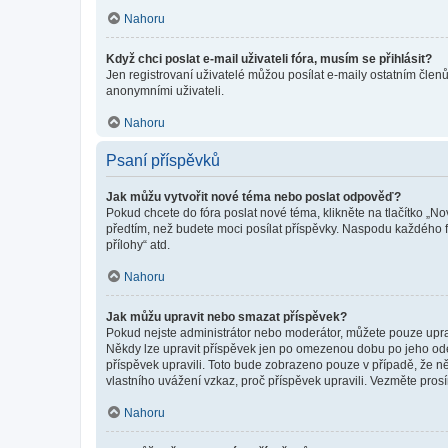
Nahoru
Když chci poslat e-mail uživateli fóra, musím se přihlásit?
Jen registrovaní uživatelé můžou posílat e-maily ostatním členů
anonymními uživateli.
Nahoru
Psaní příspěvků
Jak můžu vytvořit nové téma nebo poslat odpověď?
Pokud chcete do fóra poslat nové téma, klikněte na tlačítko „No
předtím, než budete moci posílat příspěvky. Naspodu každého fó
přílohy“ atd.
Nahoru
Jak můžu upravit nebo smazat příspěvek?
Pokud nejste administrátor nebo moderátor, můžete pouze upravo
Někdy lze upravit příspěvek jen po omezenou dobu po jeho odesl
příspěvek upravili. Toto bude zobrazeno pouze v případě, že n
vlastního uvážení vzkaz, proč příspěvek upravili. Vezměte pr
Nahoru