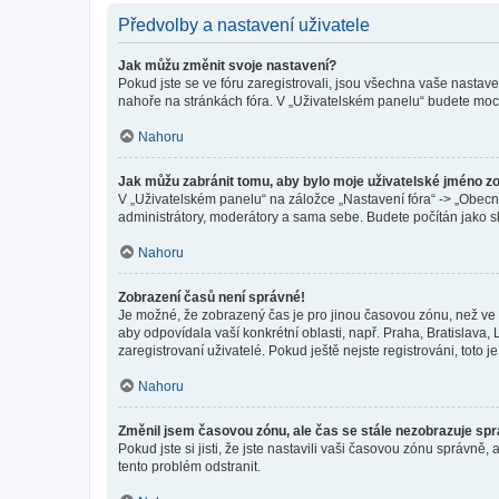
Předvolby a nastavení uživatele
Jak můžu změnit svoje nastavení?
Pokud jste se ve fóru zaregistrovali, jsou všechna vaše nastav
nahoře na stránkách fóra. V „Uživatelském panelu“ budete moc
Nahoru
Jak můžu zabránit tomu, aby bylo moje uživatelské jméno z
V „Uživatelském panelu“ na záložce „Nastavení fóra“ -> „Obec
administrátory, moderátory a sama sebe. Budete počítán jako sk
Nahoru
Zobrazení časů není správné!
Je možné, že zobrazený čas je pro jinou časovou zónu, než ve k
aby odpovídala vaší konkrétní oblasti, např. Praha, Bratislav
zaregistrovaní uživatelé. Pokud ještě nejste registrováni, toto je
Nahoru
Změnil jsem časovou zónu, ale čas se stále nezobrazuje sp
Pokud jste si jisti, že jste nastavili vaši časovou zónu správn
tento problém odstranit.