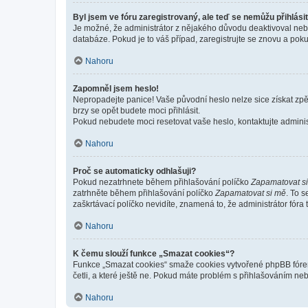
Byl jsem ve fóru zaregistrovaný, ale teď se nemůžu přihlásit
Je možné, že administrátor z nějakého důvodu deaktivoval nebo 
databáze. Pokud je to váš případ, zaregistrujte se znovu a pokus
Nahoru
Zapomněl jsem heslo!
Nepropadejte panice! Vaše původní heslo nelze sice získat zpě
brzy se opět budete moci přihlásit.
Pokud nebudete moci resetovat vaše heslo, kontaktujte administ
Nahoru
Proč se automaticky odhlašuji?
Pokud nezatrhnete během přihlašování políčko
Zapamatovat s
zatrhněte během přihlašování políčko
Zapamatovat si mě
. To 
zaškrtávací políčko nevidíte, znamená to, že administrátor fóra 
Nahoru
K čemu slouží funkce „Smazat cookies“?
Funkce „Smazat cookies“ smaže cookies vytvořené phpBB fórem, 
četli, a které ještě ne. Pokud máte problém s přihlašováním 
Nahoru