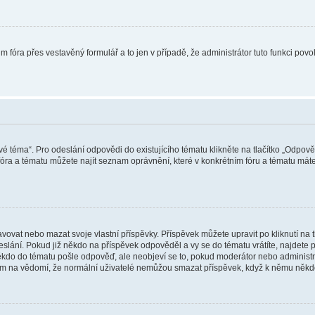
m fóra přes vestavěný formulář a to jen v případě, že administrátor tuto funkci pov
vé téma“. Pro odeslání odpovědi do existujícího tématu klikněte na tlačítko „Odpově
ra a tématu můžete najít seznam oprávnění, které v konkrétním fóru a tématu máte.
vat nebo mazat svoje vlastní příspěvky. Příspěvek můžete upravit po kliknutí na tla
ání. Pokud již někdo na příspěvek odpověděl a vy se do tématu vrátíte, najdete pod
ěkdo do tématu pošle odpověď, ale neobjeví se to, pokud moderátor nebo administr
osím na vědomí, že normální uživatelé nemůžou smazat příspěvek, když k němu něk