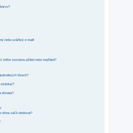
 barvu?
ný nebo urážlivý e-mail!
o/z mého seznamu přátel nebo nepřátel?
jednotlivých fórech?
 stránka!?
 a témata?
?
o téma začít sledovat?
?