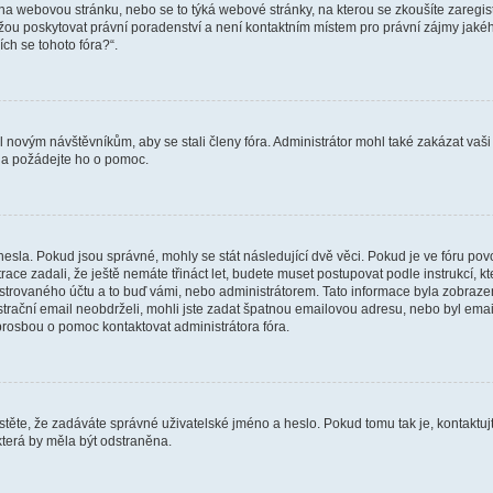
vat na webovou stránku, nebo se to týká webové stránky, na kterou se zkoušíte zareg
ůžou poskytovat právní poradenství a není kontaktním místem pro právní zájmy ja
ích se tohoto fóra?“.
il novým návštěvníkům, aby se stali členy fóra. Administrátor mohl také zakázat va
a a požádejte ho o pomoc.
hesla. Pokud jsou správné, mohly se stát následující dvě věci. Pokud je ve fóru 
ace zadali, že ještě nemáte třináct let, budete muset postupovat podle instrukcí, kt
trovaného účtu a to buď vámi, nebo administrátorem. Tato informace byla zobrazena
gistrační email neobdrželi, mohli jste zadat špatnou emailovou adresu, nebo byl em
s prosbou o pomoc kontaktovat administrátora fóra.
těte, že zadáváte správné uživatelské jméno a heslo. Pokud tomu tak je, kontaktujte a
terá by měla být odstraněna.