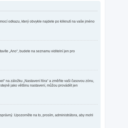
omocí odkazu, který obvykle najdete po kliknutí na vaše jméno
tavíte „Ano“, budete na seznamu viditelní jen pro
nel“ na záložku „Nastavení fóra“ a změňte vaši časovou zónu,
stejně jako většinu nastavení, můžou provádět jen
nesprávný. Upozorněte na to, prosím, administrátora, aby mohl