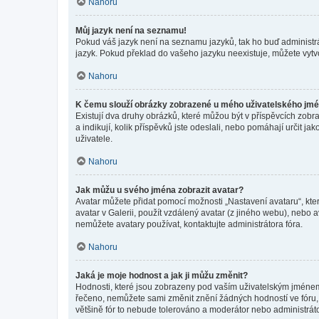
Nahoru
Můj jazyk není na seznamu!
Pokud váš jazyk není na seznamu jazyků, tak ho buď administrát
jazyk. Pokud překlad do vašeho jazyku neexistuje, můžete vytv
Nahoru
K čemu slouží obrázky zobrazené u mého uživatelského jm
Existují dva druhy obrázků, které můžou být v příspěvcích zobr
a indikují, kolik příspěvků jste odeslali, nebo pomáhají určit 
uživatele.
Nahoru
Jak můžu u svého jména zobrazit avatar?
Avatar můžete přidat pomocí možnosti „Nastavení avataru“, kter
avatar v Galerii, použít vzdálený avatar (z jiného webu), nebo a
nemůžete avatary používat, kontaktujte administrátora fóra.
Nahoru
Jaká je moje hodnost a jak ji můžu změnit?
Hodnosti, které jsou zobrazeny pod vaším uživatelským jménem, i
řečeno, nemůžete sami změnit znění žádných hodností ve fóru, 
většině fór to nebude tolerováno a moderátor nebo administrát