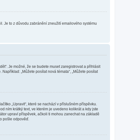
olil. Je to z důvodu zabránění zneužití emailového systému
dět“. Je možné, že se budete muset zaregistrovat a přihlásit
 Například: „Můžete posílat nová témata“, „Můžete posílat
čítko „Upravit“, které se nachází v příslušném příspěvku.
 ním krátký text, ve kterém je uvedeno kolikrát a kdy jste
átor upraví příspěvek, ačkoli ti mohou zanechat na základě
do pošle odpověď.