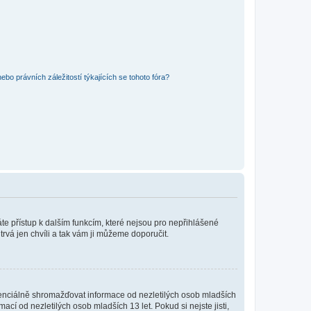
bo právních záležitostí týkajících se tohoto fóra?
káte přístup k dalším funkcím, které nejsou pro nepřihlášené
trvá jen chvíli a tak vám ji můžeme doporučit.
enciálně shromažďovat informace od nezletilých osob mladších
í od nezletilých osob mladších 13 let. Pokud si nejste jisti,