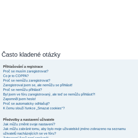
Často kladené otázky
Přihlašování a registrace
Proč se musím zaregistrovat?
Co je to COPPA?
Proč se nemůžu zaregistrovat?
Zaregistroval jsem se, ale nemůžu se přihlásit!
Proč se nemůžu přihlásit?
Byl jsem ve fóru zaregistrovaný, ale teď se nemůžu přihlásit?!
Zapomněl jsem heslo!
Proč se automaticky odhlašuji?
K čemu slouží funkce „Smazat cookies“?
Předvolby a nastavení uživatele
Jak můžu změnit svoje nastavení?
Jak můžu zabránit tomu, aby bylo moje uživatelské jméno zobrazeno na seznamu
uživatelů nacházejících se ve fóru?