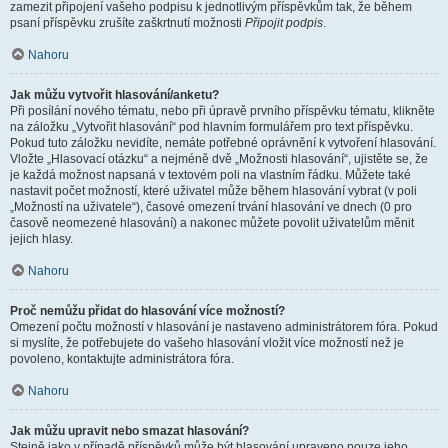
zamezit připojení vašeho podpisu k jednotlivým příspěvkům tak, že během
psaní příspěvku zrušíte zaškrtnutí možnosti
Připojit podpis
.
Nahoru
Jak můžu vytvořit hlasování/anketu?
Při posílání nového tématu, nebo při úpravě prvního příspěvku tématu, klikněte
na záložku „Vytvořit hlasování“ pod hlavním formulářem pro text příspěvku.
Pokud tuto záložku nevidíte, nemáte potřebné oprávnění k vytvoření hlasování.
Vložte „Hlasovací otázku“ a nejméně dvě „Možnosti hlasování“, ujistěte se, že
je každá možnost napsaná v textovém poli na vlastním řádku. Můžete také
nastavit počet možností, které uživatel může během hlasování vybrat (v poli
„Možností na uživatele“), časové omezení trvání hlasování ve dnech (0 pro
časově neomezené hlasování) a nakonec můžete povolit uživatelům měnit
jejich hlasy.
Nahoru
Proč nemůžu přidat do hlasování více možností?
Omezení počtu možností v hlasování je nastaveno administrátorem fóra. Pokud
si myslíte, že potřebujete do vašeho hlasování vložit více možností než je
povoleno, kontaktujte administrátora fóra.
Nahoru
Jak můžu upravit nebo smazat hlasování?
Stejně jako v případě příspěvků může být hlasování upraveno pouze jeho