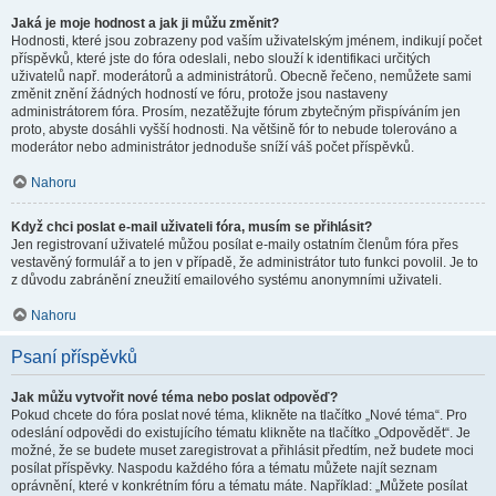
Jaká je moje hodnost a jak ji můžu změnit?
Hodnosti, které jsou zobrazeny pod vaším uživatelským jménem, indikují počet
příspěvků, které jste do fóra odeslali, nebo slouží k identifikaci určitých
uživatelů např. moderátorů a administrátorů. Obecně řečeno, nemůžete sami
změnit znění žádných hodností ve fóru, protože jsou nastaveny
administrátorem fóra. Prosím, nezatěžujte fórum zbytečným přispíváním jen
proto, abyste dosáhli vyšší hodnosti. Na většině fór to nebude tolerováno a
moderátor nebo administrátor jednoduše sníží váš počet příspěvků.
Nahoru
Když chci poslat e-mail uživateli fóra, musím se přihlásit?
Jen registrovaní uživatelé můžou posílat e-maily ostatním členům fóra přes
vestavěný formulář a to jen v případě, že administrátor tuto funkci povolil. Je to
z důvodu zabránění zneužití emailového systému anonymními uživateli.
Nahoru
Psaní příspěvků
Jak můžu vytvořit nové téma nebo poslat odpověď?
Pokud chcete do fóra poslat nové téma, klikněte na tlačítko „Nové téma“. Pro
odeslání odpovědi do existujícího tématu klikněte na tlačítko „Odpovědět“. Je
možné, že se budete muset zaregistrovat a přihlásit předtím, než budete moci
posílat příspěvky. Naspodu každého fóra a tématu můžete najít seznam
oprávnění, které v konkrétním fóru a tématu máte. Například: „Můžete posílat