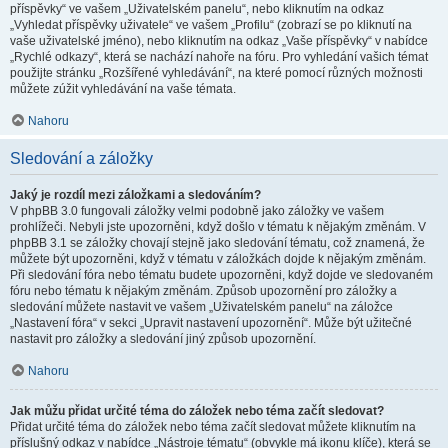
příspěvky“ ve vašem „Uživatelském panelu“, nebo kliknutím na odkaz
„Vyhledat příspěvky uživatele“ ve vašem „Profilu“ (zobrazí se po kliknutí na
vaše uživatelské jméno), nebo kliknutím na odkaz „Vaše příspěvky“ v nabídce
„Rychlé odkazy“, která se nachází nahoře na fóru. Pro vyhledání vašich témat
použijte stránku „Rozšířené vyhledávání“, na které pomocí různých možnosti
můžete zúžit vyhledávání na vaše témata.
Nahoru
Sledování a záložky
Jaký je rozdíl mezi záložkami a sledováním?
V phpBB 3.0 fungovali záložky velmi podobně jako záložky ve vašem
prohlížeči. Nebyli jste upozorněni, když došlo v tématu k nějakým změnám. V
phpBB 3.1 se záložky chovají stejně jako sledování tématu, což znamená, že
můžete být upozorněni, když v tématu v záložkách dojde k nějakým změnám.
Při sledování fóra nebo tématu budete upozorněni, když dojde ve sledovaném
fóru nebo tématu k nějakým změnám. Způsob upozornění pro záložky a
sledování můžete nastavit ve vašem „Uživatelském panelu“ na záložce
„Nastavení fóra“ v sekci „Upravit nastavení upozornění“. Může být užitečné
nastavit pro záložky a sledování jiný způsob upozornění.
Nahoru
Jak můžu přidat určité téma do záložek nebo téma začít sledovat?
Přidat určité téma do záložek nebo téma začít sledovat můžete kliknutím na
příslušný odkaz v nabídce „Nástroje tématu“ (obvykle má ikonu klíče), která se