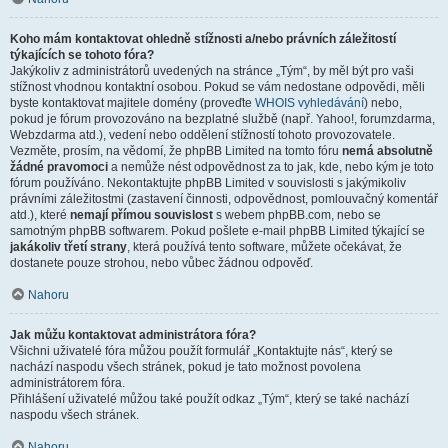
Koho mám kontaktovat ohledně stížnosti a/nebo právních záležitostí
týkajících se tohoto fóra?
Jakýkoliv z administrátorů uvedených na stránce „Tým“, by měl být pro vaši
stížnost vhodnou kontaktní osobou. Pokud se vám nedostane odpovědi, měli
byste kontaktovat majitele domény (proveďte
WHOIS vyhledávání
) nebo,
pokud je fórum provozováno na bezplatné službě (např. Yahoo!, forumzdarma,
Webzdarma atd.), vedení nebo oddělení stížností tohoto provozovatele.
Vezměte, prosím, na vědomí, že phpBB Limited na tomto fóru
nemá absolutně
žádné pravomoci
a nemůže nést odpovědnost za to jak, kde, nebo kým je toto
fórum používáno. Nekontaktujte phpBB Limited v souvislosti s jakýmikoliv
právními záležitostmi (zastavení činnosti, odpovědnost, pomlouvačný komentář
atd.), které
nemají přímou souvislost
s webem phpBB.com, nebo se
samotným phpBB softwarem. Pokud pošlete e-mail phpBB Limited týkající se
jakákoliv třetí strany
, která používá tento software, můžete očekávat, že
dostanete pouze strohou, nebo vůbec žádnou odpověď.
Nahoru
Jak můžu kontaktovat administrátora fóra?
Všichni uživatelé fóra můžou použít formulář „Kontaktujte nás“, který se
nachází naspodu všech stránek, pokud je tato možnost povolena
administrátorem fóra.
Přihlášení uživatelé můžou také použít odkaz „Tým“, který se také nachází
naspodu všech stránek.
Nahoru