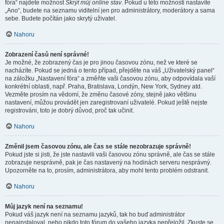
fóra“ najdete možnost
Skrýt můj online stav
. Pokud u této možnosti nastavíte
„Ano“, budete na seznamu viditelní jen pro administrátory, moderátory a sama
sebe. Budete počítán jako skrytý uživatel.
Nahoru
Zobrazení časů není správné!
Je možné, že zobrazený čas je pro jinou časovou zónu, než ve které se
nacházíte. Pokud se jedná o tento případ, přejděte na váš „Uživatelský panel“
na záložku „Nastavení fóra“ a změňte vaši časovou zónu, aby odpovídala vaší
konkrétní oblasti, např. Praha, Bratislava, Londýn, New York, Sydney atd.
Vezměte prosím na vědomí, že změnu časové zóny, stejně jako většinu
nastavení, můžou provádět jen zaregistrovaní uživatelé. Pokud ještě nejste
registrováni, toto je dobrý důvod, proč tak učinit.
Nahoru
Změnil jsem časovou zónu, ale čas se stále nezobrazuje správně!
Pokud jste si jisti, že jste nastavili vaši časovou zónu správně, ale čas se stále
zobrazuje nesprávně, pak je čas nastavený na hodinách serveru nesprávný.
Upozorněte na to, prosím, administrátora, aby mohl tento problém odstranit.
Nahoru
Můj jazyk není na seznamu!
Pokud váš jazyk není na seznamu jazyků, tak ho buď administrátor
nenainstaloval, nebo nikdo toto fórum do vašeho jazyka nepřeložil. Zkuste se