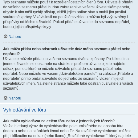
Tyto seznamy můžete použít k rozdělení ostatních členů fóra. Uživatelé přidáni
do vašeho seznamu přátel budou zobrazeni ve vašem uživatelském panelu,
abyste k nim měli rychlý přístup, viděli jejich online stav a mohli jim posílat
soukromé zprávy. V závislosti na použitém vzhledu můžou být zvýrazněny i
příspěvky od těchto uživatelů. Pokud přidáte uživatele do seznamu nepřátel,
budou jejich příspěvky skryty.
Nahoru
Jak můžu přidat nebo odstranit uživatele do/z mého seznamu přátel nebo
nepřátel?
Uživatele můžete přidat do vašeho seznamu dvěma způsoby. Po kliknutí na
jméno uživatele se dostanete na stránku s profilem uživatele, kde najdete
odkaz, pomocí kterého můžete uživatele přidat do seznamu přátel nebo
nepřátel. Nebo můžete ve vašem „Uživatelském panelu“ na záložce „Přátelé a
nepřátelé“ přímo přidat uživatele do jednoho ze seznamů vložením jejich
uživatelských jmen. Na stejné stránce můžete také odstranit uživatele z vašich
seznamů.
Nahoru
Vyhledávání ve fóru
Jak můžu vyhledávat na celém fóru nebo v jednotlivých fórech?
Vložte hledaný výraz do vyhledávacího pole umístěného na obsahu fóra
(indexu) nebo na stránkách témat nebo fór. Na rozšířené vyhledávání můžete
přejít kliknutím na odkaz (nebo ikonu) „Rozšířené vyhledávání“, který najdete