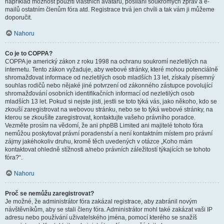
například možnost použití vlastních avatarů, posílání soukromých zpráv a e-
mailů ostatním členům fóra atd. Registrace trvá jen chvíli a tak vám ji můžeme
doporučit.
Nahoru
Co je to COPPA?
COPPA je americký zákon z roku 1998 na ochranu soukromí nezletilých na
internetu. Tento zákon vyžaduje, aby webové stránky, které mohou potenciálně
shromažďovat informace od nezletilých osob mladších 13 let, získaly písemný
souhlas rodičů nebo nějaké jiné potvrzení od zákonného zástupce povolující
shromažďování osobních identifikačních informací od nezletilých osob
mladších 13 let. Pokud si nejste jisti, jestli se toto týká vás, jako někoho, kdo se
zkouší zaregistrovat na webovou stránku, nebo se to týká webové stránky, na
kterou se zkoušíte zaregistrovat, kontaktujte vašeho právního poradce.
Vezměte prosím na vědomí, že ani phpBB Limited ani majitelé tohoto fóra
nemůžou poskytovat právní poradenství a není kontaktním místem pro právní
zájmy jakéhokoliv druhu, kromě těch uvedených v otázce „Koho mám
kontaktovat ohledně stížnosti a/nebo právních záležitostí týkajících se tohoto
fóra?“.
Nahoru
Proč se nemůžu zaregistrovat?
Je možné, že administrátor fóra zakázal registrace, aby zabránil novým
návštěvníkům, aby se stali členy fóra. Administrátor mohl také zakázat vaši IP
adresu nebo používání uživatelského jména, pomocí kterého se snažíš