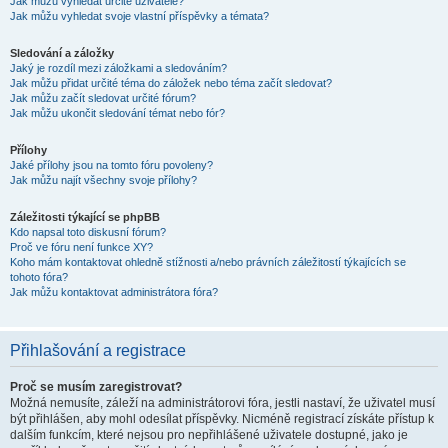
Jak můžu vyhledat určité uživatele?
Jak můžu vyhledat svoje vlastní příspěvky a témata?
Sledování a záložky
Jaký je rozdíl mezi záložkami a sledováním?
Jak můžu přidat určité téma do záložek nebo téma začít sledovat?
Jak můžu začít sledovat určité fórum?
Jak můžu ukončit sledování témat nebo fór?
Přílohy
Jaké přílohy jsou na tomto fóru povoleny?
Jak můžu najít všechny svoje přílohy?
Záležitosti týkající se phpBB
Kdo napsal toto diskusní fórum?
Proč ve fóru není funkce XY?
Koho mám kontaktovat ohledně stížnosti a/nebo právních záležitostí týkajících se
tohoto fóra?
Jak můžu kontaktovat administrátora fóra?
Přihlašování a registrace
Proč se musím zaregistrovat?
Možná nemusíte, záleží na administrátorovi fóra, jestli nastaví, že uživatel musí
být přihlášen, aby mohl odesílat příspěvky. Nicméně registrací získáte přístup k
dalším funkcím, které nejsou pro nepřihlášené uživatele dostupné, jako je