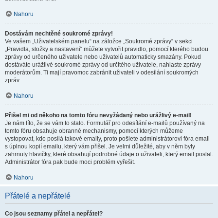
Nahoru
Dostávám nechtěné soukromé zprávy!
Ve vašem „Uživatelském panelu“ na záložce „Soukromé zprávy“ v sekci
„Pravidla, složky a nastavení“ můžete vytvořit pravidlo, pomocí kterého budou
zprávy od určeného uživatele nebo uživatelů automaticky smazány. Pokud
dostáváte urážlivé soukromé zprávy od určitého uživatele, nahlaste zprávy
moderátorům. Ti mají pravomoc zabránit uživateli v odesílání soukromých
zpráv.
Nahoru
Přišel mi od někoho na tomto fóru nevyžádaný nebo urážlivý e-mail!
Je nám líto, že se vám to stalo. Formulář pro odesílání e-mailů používaný na
tomto fóru obsahuje obranné mechanismy, pomocí kterých můžeme
vystopovat, kdo posílá takové emaily, proto pošlete administrátorovi fóra email
s úplnou kopií emailu, který vám přišel. Je velmi důležité, aby v něm byly
zahrnuty hlavičky, které obsahují podrobné údaje o uživateli, který email poslal.
Administrátor fóra pak bude moci problém vyřešit.
Nahoru
Přátelé a nepřátelé
Co jsou seznamy přátel a nepřátel?