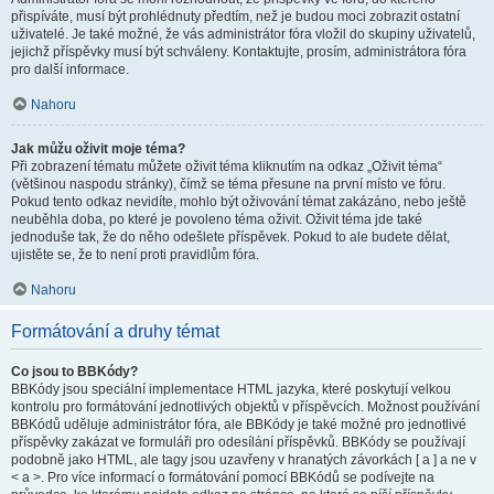
přispíváte, musí být prohlédnuty předtím, než je budou moci zobrazit ostatní
uživatelé. Je také možné, že vás administrátor fóra vložil do skupiny uživatelů,
jejichž příspěvky musí být schváleny. Kontaktujte, prosím, administrátora fóra
pro další informace.
Nahoru
Jak můžu oživit moje téma?
Při zobrazení tématu můžete oživit téma kliknutím na odkaz „Oživit téma“
(většinou naspodu stránky), čímž se téma přesune na první místo ve fóru.
Pokud tento odkaz nevidíte, mohlo být oživování témat zakázáno, nebo ještě
neuběhla doba, po které je povoleno téma oživit. Oživit téma jde také
jednoduše tak, že do něho odešlete příspěvek. Pokud to ale budete dělat,
ujistěte se, že to není proti pravidlům fóra.
Nahoru
Formátování a druhy témat
Co jsou to BBKódy?
BBKódy jsou speciální implementace HTML jazyka, které poskytují velkou
kontrolu pro formátování jednotlivých objektů v příspěvcích. Možnost používání
BBKódů uděluje administrátor fóra, ale BBKódy je také možné pro jednotlivé
příspěvky zakázat ve formuláři pro odesílání příspěvků. BBKódy se používají
podobně jako HTML, ale tagy jsou uzavřeny v hranatých závorkách [ a ] a ne v
< a >. Pro více informací o formátování pomocí BBKódů se podívejte na