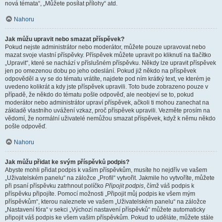
nová témata“, „Můžete posílat přílohy“ atd.
Nahoru
Jak můžu upravit nebo smazat příspěvek?
Pokud nejste administrátor nebo moderátor, můžete pouze upravovat nebo
mazat svoje vlastní příspěvky. Příspěvek můžete upravit po kliknutí na tlačítko
„Upravit“, které se nachází v příslušném příspěvku. Někdy lze upravit příspěvek
jen po omezenou dobu po jeho odeslání. Pokud již někdo na příspěvek
odpověděl a vy se do tématu vrátíte, najdete pod ním krátký text, ve kterém je
uvedeno kolikrát a kdy jste příspěvek upravili. Toto bude zobrazeno pouze v
případě, že někdo do tématu pošle odpověď, ale neobjeví se to, pokud
moderátor nebo administrátor upraví příspěvek, ačkoli ti mohou zanechat na
základě vlastního uvážení vzkaz, proč příspěvek upravili. Vezměte prosím na
vědomí, že normální uživatelé nemůžou smazat příspěvek, když k němu někdo
pošle odpověď.
Nahoru
Jak můžu přidat ke svým příspěvků podpis?
Abyste mohli přidat podpis k vašim příspěvkům, musíte ho nejdřív ve vašem
„Uživatelském panelu“ na záložce „Profil“ vytvořit. Jakmile ho vytvoříte, můžete
při psaní příspěvku zatrhnout políčko
Připojit podpis
, čímž váš podpis k
příspěvku připojíte. Pomocí možnosti „Připojit můj podpis ke všem mým
příspěvkům“, kterou naleznete ve vašem „Uživatelském panelu“ na záložce
„Nastavení fóra“ v sekci „Výchozí nastavení příspěvků“ můžete automaticky
připojit váš podpis ke všem vašim příspěvkům. Pokud to uděláte, můžete stále