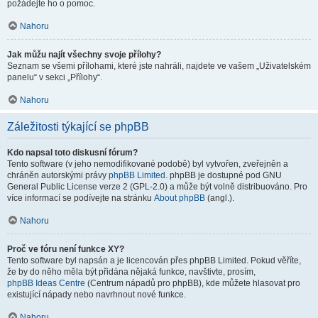
požádejte ho o pomoc.
Nahoru
Jak můžu najít všechny svoje přílohy?
Seznam se všemi přílohami, které jste nahráli, najdete ve vašem „Uživatelském
panelu“ v sekci „Přílohy“.
Nahoru
Záležitosti týkající se phpBB
Kdo napsal toto diskusní fórum?
Tento software (v jeho nemodifikované podobě) byl vytvořen, zveřejněn a
chráněn autorskými právy
phpBB Limited
. phpBB je dostupné pod GNU
General Public License verze 2 (GPL-2.0) a může být volně distribuováno. Pro
více informací se podívejte na stránku
About phpBB
(angl.).
Nahoru
Proč ve fóru není funkce XY?
Tento software byl napsán a je licencován přes phpBB Limited. Pokud věříte,
že by do něho měla být přidána nějaká funkce, navštivte, prosím,
phpBB Ideas Centre
(Centrum nápadů pro phpBB), kde můžete hlasovat pro
existující nápady nebo navrhnout nové funkce.
Nahoru