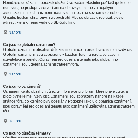
Nemůžete odkázat na obrázek uložený ve vašem vlastním počítači (pokud to
není veřejně přístupný server) ani na obrázky uložené za nějakým
autentizačním mechanizmem, např. v e-mailech na seznamu.cz nebo v
Gmailu, heslem chráněných webech atd. Aby se obrázek zobrazil, vložte
adresu, která k němu vede do BBKódu [img].
Nahoru
Co jsou to globální oznámení?
Globální oznámení obsahují důležité informace, a proto byste je měli vždy číst.
Globální oznámení jsou zobrazeny v každém fóru nahoře a ve vašem
uživatelském panelu. Oprávnění pro odeslání tématu jako globálního
oznámení jsou udělena administrátorem fóra.
Nahoru
Co jsou to oznámení?
Oznámení často obsahují důležité informace pro fórum, které právě čtete, a
proto byste je měli vždy číst. Oznámení jsou zobrazeny nahoře na každé
stránce fóra, do kterého byly odeslány. Podobně jako u globálních oznámení,
jsou oprávnění pro odeslání tématu jako oznámení udělována administrátorem
fóra.
Nahoru
Co jsou to důležitá témata?