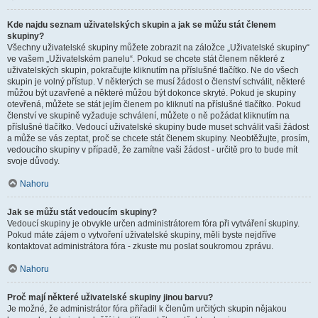
Kde najdu seznam uživatelských skupin a jak se můžu stát členem
skupiny?
Všechny uživatelské skupiny můžete zobrazit na záložce „Uživatelské skupiny“
ve vašem „Uživatelském panelu“. Pokud se chcete stát členem některé z
uživatelských skupin, pokračujte kliknutím na příslušné tlačítko. Ne do všech
skupin je volný přístup. V některých se musí žádost o členství schválit, některé
můžou být uzavřené a některé můžou být dokonce skryté. Pokud je skupiny
otevřená, můžete se stát jejím členem po kliknutí na příslušné tlačítko. Pokud
členství ve skupině vyžaduje schválení, můžete o ně požádat kliknutím na
příslušné tlačítko. Vedoucí uživatelské skupiny bude muset schválit vaši žádost
a může se vás zeptat, proč se chcete stát členem skupiny. Neobtěžujte, prosím,
vedoucího skupiny v případě, že zamítne vaši žádost - určitě pro to bude mít
svoje důvody.
Nahoru
Jak se můžu stát vedoucím skupiny?
Vedoucí skupiny je obvykle určen administrátorem fóra při vytváření skupiny.
Pokud máte zájem o vytvoření uživatelské skupiny, měli byste nejdříve
kontaktovat administrátora fóra - zkuste mu poslat soukromou zprávu.
Nahoru
Proč mají některé uživatelské skupiny jinou barvu?
Je možné, že administrátor fóra přiřadil k členům určitých skupin nějakou