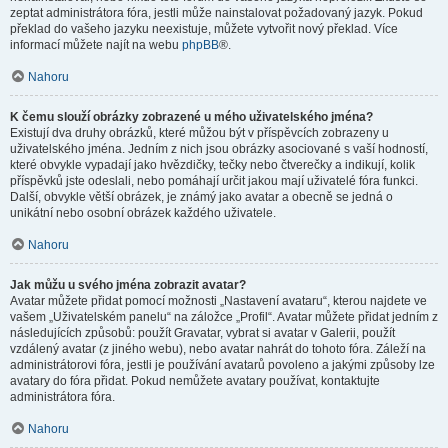
zeptat administrátora fóra, jestli může nainstalovat požadovaný jazyk. Pokud
překlad do vašeho jazyku neexistuje, můžete vytvořit nový překlad. Více
informací můžete najít na webu
phpBB
®.
Nahoru
K čemu slouží obrázky zobrazené u mého uživatelského jména?
Existují dva druhy obrázků, které můžou být v příspěvcích zobrazeny u
uživatelského jména. Jedním z nich jsou obrázky asociované s vaší hodností,
které obvykle vypadají jako hvězdičky, tečky nebo čtverečky a indikují, kolik
příspěvků jste odeslali, nebo pomáhají určit jakou mají uživatelé fóra funkci.
Další, obvykle větší obrázek, je známý jako avatar a obecně se jedná o
unikátní nebo osobní obrázek každého uživatele.
Nahoru
Jak můžu u svého jména zobrazit avatar?
Avatar můžete přidat pomocí možnosti „Nastavení avataru“, kterou najdete ve
vašem „Uživatelském panelu“ na záložce „Profil“. Avatar můžete přidat jedním z
následujících způsobů: použít Gravatar, vybrat si avatar v Galerii, použít
vzdálený avatar (z jiného webu), nebo avatar nahrát do tohoto fóra. Záleží na
administrátorovi fóra, jestli je používání avatarů povoleno a jakými způsoby lze
avatary do fóra přidat. Pokud nemůžete avatary používat, kontaktujte
administrátora fóra.
Nahoru