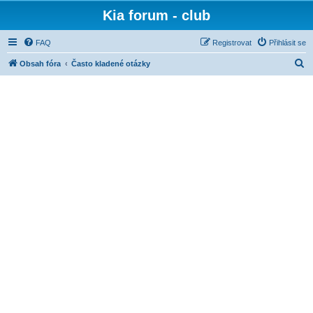
Kia forum - club
FAQ
Registrovat
Přihlásit se
H
Obsah fóra
Často kladené otázky
l
e
d
a
t