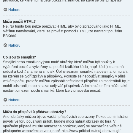
průvodce, ke kterému najdete odkaz na stránce, na které se píší příspěvky.
Nahoru
Můžu použít HTML?
Ne. Na tomto fóru nelze používat HTML, aby bylo zpracováno jako HTML.
Většinu formátování, které lze provést pomocí HTML, lze nahradit použitím
BBKódů.
Nahoru
Co jsou to smajlíci?
Smajlíci nebo emotikony jsou malé obrázky, které můžou být použity k
vyjádření pocitů a vytvořeny za použití krátkého kódu, např. kód :) znamená
radost a kód :( znamená smutek. Úplný seznam smajlíků najdete na formuláři,
na kterém se tvoří zprávy a příspěvky. Pokuste se nepoužívat smajlíky v příliš
velkém počtu, protože můžou způsobit nečitelnost příspěvku a moderátoři by je
mohli odstranit, nebo smazat celý váš příspěvek. Administrátor fóra může také
nastavit omezení počtu smajlíků, které lze v příspěvku použít.
Nahoru
Můžu do příspěvků přidávat obrázky?
Ano, obrázky můžou být ve vašich příspěvcích zobrazeny. Pokud administrátor
povolil ve fóru používání příloh, budete moci nahrát obrázek do fóra. V
opačném případě musíte odkázat na obrázek, který se nachází na veřejně
přístupném webovém serveru, např. http://www.priklad.cz/muj-obrazek.gif.