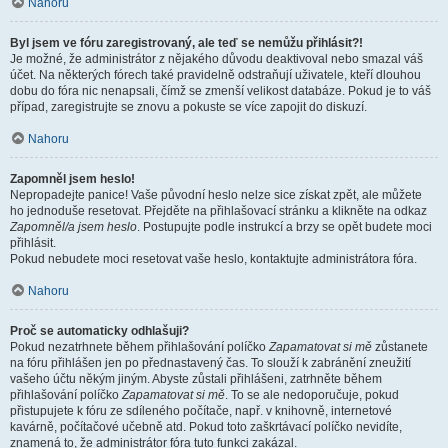
Nahoru
Byl jsem ve fóru zaregistrovaný, ale teď se nemůžu přihlásit?!
Je možné, že administrátor z nějakého důvodu deaktivoval nebo smazal váš
účet. Na některých fórech také pravidelně odstraňují uživatele, kteří dlouhou
dobu do fóra nic nenapsali, čímž se zmenší velikost databáze. Pokud je to váš
případ, zaregistrujte se znovu a pokuste se více zapojit do diskuzí.
Nahoru
Zapomněl jsem heslo!
Nepropadejte panice! Vaše původní heslo nelze sice získat zpět, ale můžete
ho jednoduše resetovat. Přejděte na přihlašovací stránku a klikněte na odkaz
Zapomněl/a jsem heslo
. Postupujte podle instrukcí a brzy se opět budete moci
přihlásit.
Pokud nebudete moci resetovat vaše heslo, kontaktujte administrátora fóra.
Nahoru
Proč se automaticky odhlašuji?
Pokud nezatrhnete během přihlašování políčko
Zapamatovat si mě
zůstanete
na fóru přihlášen jen po přednastavený čas. To slouží k zabránění zneužití
vašeho účtu někým jiným. Abyste zůstali přihlášeni, zatrhněte během
přihlašování políčko
Zapamatovat si mě
. To se ale nedoporučuje, pokud
přistupujete k fóru ze sdíleného počítače, např. v knihovně, internetové
kavárně, počítačové učebně atd. Pokud toto zaškrtávací políčko nevidíte,
znamená to, že administrátor fóra tuto funkci zakázal.