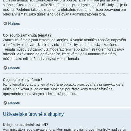
Důležitá témata jsou zobrazena ve fóru pod oznámeními, ale jen na první
stránce. Často obsahují důležité informace, proto byste je měli číst kdykoli je to
možné. Podobně jako u oznámení a globálních oznámení, jsou oprávnění pro
odeslání tématu jako důležitého udělována administrátorem fóra.
Nahoru
Co jsou to zamknutá témata?
Zamknutá témata jsou témata, do kterých uživatelé nemůžou posílat odpovědi
a jakékoliv hlasování, které se v nic nachází, bylo automaticky ukončeno.
Témata můžou být zamknuta moderátorem nebo administrátorem fóra z řady
důvodů. V závislosti na oprávněních, které vám udělil administrátor fóra,
můžete také mít možnost zamykat vlastní témata.
Nahoru
Co jsou to ikony témat?
Ikony témat jsou autory témat vybrané obrázky asociované s příspěvky, které
můžou indikovat jejich obsah. Možnost používat ikony témat závisí na
oprávněních nastavených administrátorem fóra.
Nahoru
Uživatelské úrovně a skupiny
Kdo jsou to administrátoři?
Administrátoři jsou uživatelé fóra, kteří mají nejvyšší úroveň kontroly nad celým