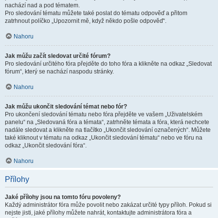
nachází nad a pod tématem.
Pro sledování tématu můžete také poslat do tématu odpověď a přitom
zatrhnout políčko „Upozornit mě, když někdo pošle odpověď“.
Nahoru
Jak můžu začít sledovat určité fórum?
Pro sledování určitého fóra přejděte do toho fóra a klikněte na odkaz „Sledovat
fórum“, který se nachází naspodu stránky.
Nahoru
Jak můžu ukončit sledování témat nebo fór?
Pro ukončení sledování tématu nebo fóra přejděte ve vašem „Uživatelském
panelu“ na „Sledovaná fóra a témata“, zatrhněte témata a fóra, která nechcete
nadále sledovat a klikněte na tlačítko „Ukončit sledování označených“. Můžete
také kliknout v tématu na odkaz „Ukončit sledování tématu“ nebo ve fóru na
odkaz „Ukončit sledování fóra“.
Nahoru
Přílohy
Jaké přílohy jsou na tomto fóru povoleny?
Každý administrátor fóra může povolit nebo zakázat určité typy příloh. Pokud si
nejste jisti, jaké přílohy můžete nahrát, kontaktujte administrátora fóra a