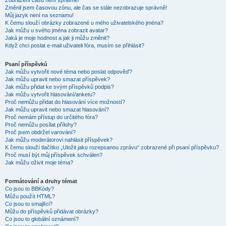
Zobrazení časů není správné!
Změnil jsem časovou zónu, ale čas se stále nezobrazuje správně!
Můj jazyk není na seznamu!
K čemu slouží obrázky zobrazené u mého uživatelského jména?
Jak můžu u svého jména zobrazit avatar?
Jaká je moje hodnost a jak ji můžu změnit?
Když chci poslat e-mail uživateli fóra, musím se přihlásit?
Psaní příspěvků
Jak můžu vytvořit nové téma nebo poslat odpověď?
Jak můžu upravit nebo smazat příspěvek?
Jak můžu přidat ke svým příspěvků podpis?
Jak můžu vytvořit hlasování/anketu?
Proč nemůžu přidat do hlasování více možností?
Jak můžu upravit nebo smazat hlasování?
Proč nemám přístup do určitého fóra?
Proč nemůžu posílat přílohy?
Proč jsem obdržel varování?
Jak můžu moderátorovi nahlásit příspěvek?
K čemu slouží tlačítko „Uložit jako rozepsanou zprávu“ zobrazené při psaní příspěvku?
Proč musí být můj příspěvek schválen?
Jak můžu oživit moje téma?
Formátování a druhy témat
Co jsou to BBKódy?
Můžu použít HTML?
Co jsou to smajlíci?
Můžu do příspěvků přidávat obrázky?
Co jsou to globální oznámení?