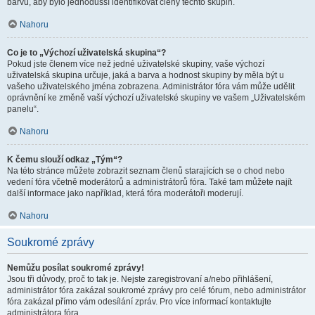
barvu, aby bylo jednodušší identifikovat členy těchto skupin.
Nahoru
Co je to „Výchozí uživatelská skupina“?
Pokud jste členem více než jedné uživatelské skupiny, vaše výchozí
uživatelská skupina určuje, jaká a barva a hodnost skupiny by měla být u
vašeho uživatelského jména zobrazena. Administrátor fóra vám může udělit
oprávnění ke změně vaší výchozí uživatelské skupiny ve vašem „Uživatelském
panelu“.
Nahoru
K čemu slouží odkaz „Tým“?
Na této stránce můžete zobrazit seznam členů starajících se o chod nebo
vedení fóra včetně moderátorů a administrátorů fóra. Také tam můžete najít
další informace jako například, která fóra moderátoři moderují.
Nahoru
Soukromé zprávy
Nemůžu posílat soukromé zprávy!
Jsou tři důvody, proč to tak je. Nejste zaregistrovaní a/nebo přihlášení,
administrátor fóra zakázal soukromé zprávy pro celé fórum, nebo administrátor
fóra zakázal přímo vám odesílání zpráv. Pro více informací kontaktujte
administrátora fóra.