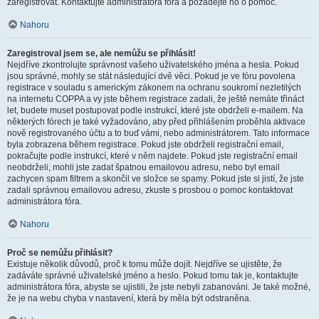
zaregistrovat. Kontaktujte administrátora fóra a požádejte ho o pomoc.
Nahoru
Zaregistroval jsem se, ale nemůžu se přihlásit!
Nejdříve zkontrolujte správnost vašeho uživatelského jména a hesla. Pokud
jsou správné, mohly se stát následující dvě věci. Pokud je ve fóru povolena
registrace v souladu s americkým zákonem na ochranu soukromí nezletilých
na internetu COPPA a vy jste během registrace zadali, že ještě nemáte třináct
let, budete muset postupovat podle instrukcí, které jste obdrželi e-mailem. Na
některých fórech je také vyžadováno, aby před přihlášením proběhla aktivace
nově registrovaného účtu a to buď vámi, nebo administrátorem. Tato informace
byla zobrazena během registrace. Pokud jste obdrželi registrační email,
pokračujte podle instrukcí, které v něm najdete. Pokud jste registrační email
neobdrželi, mohli jste zadat špatnou emailovou adresu, nebo byl email
zachycen spam filtrem a skončil ve složce se spamy. Pokud jste si jistí, že jste
zadali správnou emailovou adresu, zkuste s prosbou o pomoc kontaktovat
administrátora fóra.
Nahoru
Proč se nemůžu přihlásit?
Existuje několik důvodů, proč k tomu může dojít. Nejdříve se ujistěte, že
zadáváte správné uživatelské jméno a heslo. Pokud tomu tak je, kontaktujte
administrátora fóra, abyste se ujistili, že jste nebyli zabanováni. Je také možné,
že je na webu chyba v nastavení, která by měla být odstraněna.