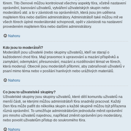
fórem. Tito členové můžou kontrolovat všechny aspekty fóra, včetně nastavení
oprávnění, banování uživatelů, vytváření uživatelských skupin nebo
moderátorů atd. a to v závislosti na oprávněních, která jsou jim udělena
majitelem fóra nebo dalšími administrátory. Administrátoři také můžou mít ve
všech fórech úplné moderátorské schopnosti, opět v závislosti na nastavení
provedeném majitelem fóra nebo dalšími administrátory.
Nahoru
Kdo jsou to moderátoři?
Moderátoři jsou uživatelé (nebo skupiny uživatelů), kteří se starají o
každodenní chod fóra. Mají pravomoc k upravování a mazání příspěvků a
zamykání, odemykání, přesunování, mazání a rozdělování témat ve fórech,
která moderují. Obecně jsou moderátoři přítomni, aby zabraňovali uživatelů v
psaní mimo téma nebo v posílání hanlivých nebo urážlivých materiálů.
Nahoru
Co jsou to uživatelské skupiny?
Uživatelské skupiny jsou skupiny uživatelů, které dělí komunitu uživatelů na
menší části, se kterými můžou administrátoři fóra snadněji pracovat. Každý
člen fóra může patřit do několika skupin a každé skupině můžou být přiřazena
různá oprávnění. To umožňuje administrátorům jednoduše měnit oprávnění
pro mnoho uživatelů najednou, například změnit oprávnění pro moderátory,
nebo povolit uživatelům přístup do soukromého fóra.
Nahoru