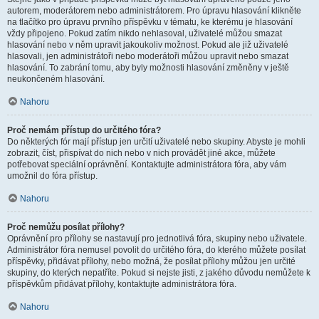
autorem, moderátorem nebo administrátorem. Pro úpravu hlasování klikněte
na tlačítko pro úpravu prvního příspěvku v tématu, ke kterému je hlasování
vždy připojeno. Pokud zatím nikdo nehlasoval, uživatelé můžou smazat
hlasování nebo v něm upravit jakoukoliv možnost. Pokud ale již uživatelé
hlasovali, jen administrátoři nebo moderátoři můžou upravit nebo smazat
hlasování. To zabrání tomu, aby byly možnosti hlasování změněny v ještě
neukončeném hlasování.
Nahoru
Proč nemám přístup do určitého fóra?
Do některých fór mají přístup jen určití uživatelé nebo skupiny. Abyste je mohli
zobrazit, číst, přispívat do nich nebo v nich provádět jiné akce, můžete
potřebovat speciální oprávnění. Kontaktujte administrátora fóra, aby vám
umožnil do fóra přístup.
Nahoru
Proč nemůžu posílat přílohy?
Oprávnění pro přílohy se nastavují pro jednotlivá fóra, skupiny nebo uživatele.
Administrátor fóra nemusel povolit do určitého fóra, do kterého můžete posílat
příspěvky, přidávat přílohy, nebo možná, že posílat přílohy můžou jen určité
skupiny, do kterých nepatříte. Pokud si nejste jisti, z jakého důvodu nemůžete k
příspěvkům přidávat přílohy, kontaktujte administrátora fóra.
Nahoru