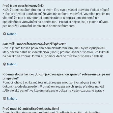
Proč jsem obdržel varování?
Každý administrátor fóra má na svém fóru svoje vlastní pravidla. Pokud nějaké
z těchto pravidel porušíte, může vám být uděleno varování. Vezměte prosím na
vědomí, že toto je rozhodnutí administrátora a phpBB Limited nemá nic
společného s varováními na daném fóru. Pokud si nejste jisti, z jakého důvodu
jste obdrželi varování, kontaktujte administrátora fóra.
Nahoru
Jak můžu moderátorovi nahlásit příspěvek?
Pokud je tato funkce povolena administrátorem fóra, měli byste v příspěvku,
který chcete nahlásit, vidět tlačítko (ikonu) pro nahlášení příspěvku. Po kliknutí
na tlačítko se zobrazí formulář, pomocí kterého můžete příspěvek nahlásit.
Nahoru
K čemu slouží tlačítko „Uložit jako rozepsanou zprávu“ zobrazené při psaní
příspěvku?
Pomocí tohoto tlačítka můžete uložit rozepsanou zprávu, abyste ji mohli
dokončit a odeslat později. Pro načtení rozepsaných zpráv přejděte na váš
„Uživatelský panel“, ve kterém naleznete odkaz na vaše rozepsané zprávy.
Nahoru
Proč musí být můj příspěvek schválen?
Administrátor fóra se mohl rozhodnout, že příspěvky ve fóru, do kterého