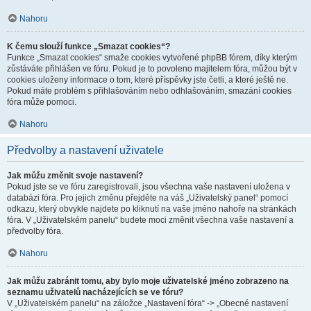
Nahoru
K čemu slouží funkce „Smazat cookies“?
Funkce „Smazat cookies“ smaže cookies vytvořené phpBB fórem, díky kterým
zůstáváte přihlášen ve fóru. Pokud je to povoleno majitelem fóra, můžou být v
cookies uloženy informace o tom, které příspěvky jste četli, a které ještě ne.
Pokud máte problém s přihlašováním nebo odhlašováním, smazání cookies
fóra může pomoci.
Nahoru
Předvolby a nastavení uživatele
Jak můžu změnit svoje nastavení?
Pokud jste se ve fóru zaregistrovali, jsou všechna vaše nastavení uložena v
databázi fóra. Pro jejich změnu přejděte na váš „Uživatelský panel“ pomocí
odkazu, který obvykle najdete po kliknutí na vaše jméno nahoře na stránkách
fóra. V „Uživatelském panelu“ budete moci změnit všechna vaše nastavení a
předvolby fóra.
Nahoru
Jak můžu zabránit tomu, aby bylo moje uživatelské jméno zobrazeno na
seznamu uživatelů nacházejících se ve fóru?
V „Uživatelském panelu“ na záložce „Nastavení fóra“ -> „Obecné nastavení