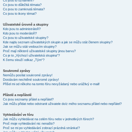
Co jsou to oznámení?
Co jsou to důležitá témata?
Co jsou to zamknutá témata?
Co jsou to ikony témat?
Uživatelské úrovně a skupiny
Kdo jsou to administrátoři?
Kdo jsou to moderátoři?
Co jsou to uživatelské skupiny?
Kde najdu seznam uživatelských skupin a jak se můžu stát členem skupiny?
Jak se můžu stát vedoucím skupiny?
Proč mají některé uživatelské skupiny jinou barvu?
Co je to „Výchozí uživatelská skupina“?
K čemu slouží odkaz „Tým“?
Soukromé zprávy
Nemůžu posílat soukromé zprávy!
Dostávám nechtěné soukromé zprávy!
Přišel mi od někoho na tomto fóru nevyžádaný nebo urážlivý e-mail!
Přátelé a nepřátelé
Co jsou seznamy přátel a nepřátel?
Jak můžu přidat nebo odstranit uživatele do/z mého seznamu přátel nebo nepřátel?
Vyhledávání ve fóru
Jak můžu vyhledávat na celém fóru nebo v jednotlivých fórech?
Proč moje vyhledávání nic nenašlo?
Proč se mi po vyhledávání zobrazí prázdná stránka!?