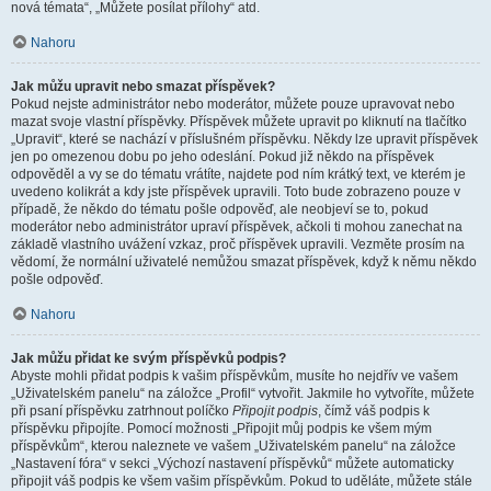
nová témata“, „Můžete posílat přílohy“ atd.
Nahoru
Jak můžu upravit nebo smazat příspěvek?
Pokud nejste administrátor nebo moderátor, můžete pouze upravovat nebo
mazat svoje vlastní příspěvky. Příspěvek můžete upravit po kliknutí na tlačítko
„Upravit“, které se nachází v příslušném příspěvku. Někdy lze upravit příspěvek
jen po omezenou dobu po jeho odeslání. Pokud již někdo na příspěvek
odpověděl a vy se do tématu vrátíte, najdete pod ním krátký text, ve kterém je
uvedeno kolikrát a kdy jste příspěvek upravili. Toto bude zobrazeno pouze v
případě, že někdo do tématu pošle odpověď, ale neobjeví se to, pokud
moderátor nebo administrátor upraví příspěvek, ačkoli ti mohou zanechat na
základě vlastního uvážení vzkaz, proč příspěvek upravili. Vezměte prosím na
vědomí, že normální uživatelé nemůžou smazat příspěvek, když k němu někdo
pošle odpověď.
Nahoru
Jak můžu přidat ke svým příspěvků podpis?
Abyste mohli přidat podpis k vašim příspěvkům, musíte ho nejdřív ve vašem
„Uživatelském panelu“ na záložce „Profil“ vytvořit. Jakmile ho vytvoříte, můžete
při psaní příspěvku zatrhnout políčko
Připojit podpis
, čímž váš podpis k
příspěvku připojíte. Pomocí možnosti „Připojit můj podpis ke všem mým
příspěvkům“, kterou naleznete ve vašem „Uživatelském panelu“ na záložce
„Nastavení fóra“ v sekci „Výchozí nastavení příspěvků“ můžete automaticky
připojit váš podpis ke všem vašim příspěvkům. Pokud to uděláte, můžete stále