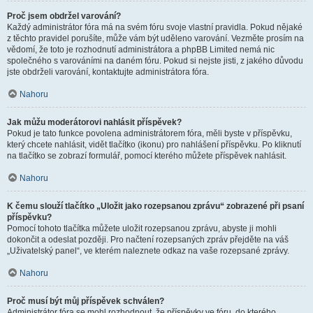
Proč jsem obdržel varování?
Každý administrátor fóra má na svém fóru svoje vlastní pravidla. Pokud nějaké
z těchto pravidel porušíte, může vám být uděleno varování. Vezměte prosím na
vědomí, že toto je rozhodnutí administrátora a phpBB Limited nemá nic
společného s varováními na daném fóru. Pokud si nejste jisti, z jakého důvodu
jste obdrželi varování, kontaktujte administrátora fóra.
Nahoru
Jak můžu moderátorovi nahlásit příspěvek?
Pokud je tato funkce povolena administrátorem fóra, měli byste v příspěvku,
který chcete nahlásit, vidět tlačítko (ikonu) pro nahlášení příspěvku. Po kliknutí
na tlačítko se zobrazí formulář, pomocí kterého můžete příspěvek nahlásit.
Nahoru
K čemu slouží tlačítko „Uložit jako rozepsanou zprávu“ zobrazené při psaní
příspěvku?
Pomocí tohoto tlačítka můžete uložit rozepsanou zprávu, abyste ji mohli
dokončit a odeslat později. Pro načtení rozepsaných zpráv přejděte na váš
„Uživatelský panel“, ve kterém naleznete odkaz na vaše rozepsané zprávy.
Nahoru
Proč musí být můj příspěvek schválen?
Administrátor fóra se mohl rozhodnout, že příspěvky ve fóru, do kterého