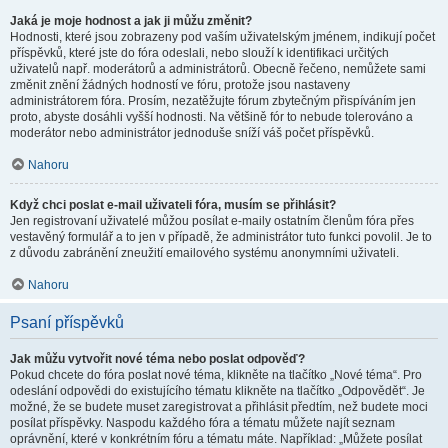
Jaká je moje hodnost a jak ji můžu změnit?
Hodnosti, které jsou zobrazeny pod vaším uživatelským jménem, indikují počet
příspěvků, které jste do fóra odeslali, nebo slouží k identifikaci určitých
uživatelů např. moderátorů a administrátorů. Obecně řečeno, nemůžete sami
změnit znění žádných hodností ve fóru, protože jsou nastaveny
administrátorem fóra. Prosím, nezatěžujte fórum zbytečným přispíváním jen
proto, abyste dosáhli vyšší hodnosti. Na většině fór to nebude tolerováno a
moderátor nebo administrátor jednoduše sníží váš počet příspěvků.
Nahoru
Když chci poslat e-mail uživateli fóra, musím se přihlásit?
Jen registrovaní uživatelé můžou posílat e-maily ostatním členům fóra přes
vestavěný formulář a to jen v případě, že administrátor tuto funkci povolil. Je to
z důvodu zabránění zneužití emailového systému anonymními uživateli.
Nahoru
Psaní příspěvků
Jak můžu vytvořit nové téma nebo poslat odpověď?
Pokud chcete do fóra poslat nové téma, klikněte na tlačítko „Nové téma“. Pro
odeslání odpovědi do existujícího tématu klikněte na tlačítko „Odpovědět“. Je
možné, že se budete muset zaregistrovat a přihlásit předtím, než budete moci
posílat příspěvky. Naspodu každého fóra a tématu můžete najít seznam
oprávnění, které v konkrétním fóru a tématu máte. Například: „Můžete posílat