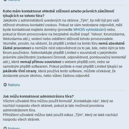
Koho mám kontaktovat ohledně stížnosti a/nebo právních záležitostí
týkajících se tohoto fóra?
Jakýkoliv z administrátorů uvedených na stránce „Tým“, by měl být pro vaši
stížnost vhodnou kontaktní osobou. Pokud se vám nedostane odpovědi, měli
byste kontaktovat majitele domény (proveďte
WHOIS vyhledávání
) nebo,
pokud je fórum provozováno na bezplatné službě (např. Yahoo!, forumzdarma,
Webzdarma atd.), vedení nebo oddělení stížností tohoto provozovatele.
Vezměte, prosím, na vědomí, že phpBB Limited na tomto fóru
nemá absolutně
žádné pravomoci
a nemůže nést odpovědnost za to jak, kde, nebo kým je toto
fórum používáno. Nekontaktujte phpBB Limited v souvislosti s jakýmikoliv
právními záležitostmi (zastavení činnosti, odpovědnost, pomlouvačný komentář
atd.), které
nemají přímou souvislost
s webem phpBB.com, nebo se
samotným phpBB softwarem. Pokud pošlete e-mail phpBB Limited týkající se
jakákoliv třetí strany
, která používá tento software, můžete očekávat, že
dostanete pouze strohou, nebo vůbec žádnou odpověď.
Nahoru
Jak můžu kontaktovat administrátora fóra?
Všichni uživatelé fóra můžou použít formulář „Kontaktujte nás“, který se
nachází naspodu všech stránek, pokud je tato možnost povolena
administrátorem fóra.
Přihlášení uživatelé můžou také použít odkaz „Tým“, který se také nachází
naspodu všech stránek.
Nahoru