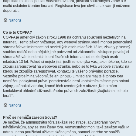
například možnost použití vlastních avatarů, posílání soukromých zpráv a e-
mailů ostatním členům fóra atd. Registrace trvá jen chvíli a tak vám ji můžeme
doporučit.
Nahoru
Co je to COPPA?
COPPA je americký zákon z roku 1998 na ochranu soukromí nezletilých na
internetu. Tento zákon vyžaduje, aby webové stránky, které mohou potenciálně
shromažďovat informace od nezletilých osob mladších 13 let, získaly písemný
souhlas rodičů nebo nějaké jiné potvrzení od zákonného zástupce povolující
shromažďování osobních identifikačních informací od nezletilých osob
mladších 13 let. Pokud si nejste jisti, jestli se toto týká vás, jako někoho, kdo se
zkouší zaregistrovat na webovou stránku, nebo se to týká webové stránky, na
kterou se zkoušíte zaregistrovat, kontaktujte vašeho právního poradce.
Vezměte prosím na vědomí, že ani phpBB Limited ani majitelé tohoto fóra
nemůžou poskytovat právní poradenství a není kontaktním místem pro právní
zájmy jakéhokoliv druhu, kromě těch uvedených v otázce „Koho mám
kontaktovat ohledně stížnosti a/nebo právních záležitostí týkajících se tohoto
fóra?“.
Nahoru
Proč se nemůžu zaregistrovat?
Je možné, že administrátor fóra zakázal registrace, aby zabránil novým
návštěvníkům, aby se stali členy fóra. Administrátor mohl také zakázat vaši IP
adresu nebo používání uživatelského jména, pomocí kterého se snažíš