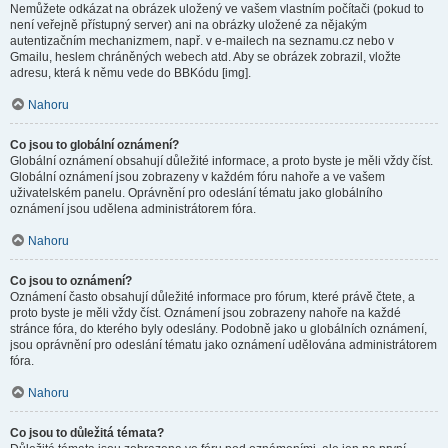
Nemůžete odkázat na obrázek uložený ve vašem vlastním počítači (pokud to
není veřejně přístupný server) ani na obrázky uložené za nějakým
autentizačním mechanizmem, např. v e-mailech na seznamu.cz nebo v
Gmailu, heslem chráněných webech atd. Aby se obrázek zobrazil, vložte
adresu, která k němu vede do BBKódu [img].
Nahoru
Co jsou to globální oznámení?
Globální oznámení obsahují důležité informace, a proto byste je měli vždy číst.
Globální oznámení jsou zobrazeny v každém fóru nahoře a ve vašem
uživatelském panelu. Oprávnění pro odeslání tématu jako globálního
oznámení jsou udělena administrátorem fóra.
Nahoru
Co jsou to oznámení?
Oznámení často obsahují důležité informace pro fórum, které právě čtete, a
proto byste je měli vždy číst. Oznámení jsou zobrazeny nahoře na každé
stránce fóra, do kterého byly odeslány. Podobně jako u globálních oznámení,
jsou oprávnění pro odeslání tématu jako oznámení udělována administrátorem
fóra.
Nahoru
Co jsou to důležitá témata?