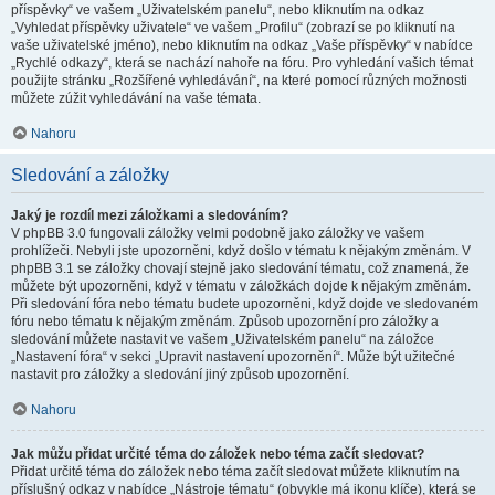
příspěvky“ ve vašem „Uživatelském panelu“, nebo kliknutím na odkaz
„Vyhledat příspěvky uživatele“ ve vašem „Profilu“ (zobrazí se po kliknutí na
vaše uživatelské jméno), nebo kliknutím na odkaz „Vaše příspěvky“ v nabídce
„Rychlé odkazy“, která se nachází nahoře na fóru. Pro vyhledání vašich témat
použijte stránku „Rozšířené vyhledávání“, na které pomocí různých možnosti
můžete zúžit vyhledávání na vaše témata.
Nahoru
Sledování a záložky
Jaký je rozdíl mezi záložkami a sledováním?
V phpBB 3.0 fungovali záložky velmi podobně jako záložky ve vašem
prohlížeči. Nebyli jste upozorněni, když došlo v tématu k nějakým změnám. V
phpBB 3.1 se záložky chovají stejně jako sledování tématu, což znamená, že
můžete být upozorněni, když v tématu v záložkách dojde k nějakým změnám.
Při sledování fóra nebo tématu budete upozorněni, když dojde ve sledovaném
fóru nebo tématu k nějakým změnám. Způsob upozornění pro záložky a
sledování můžete nastavit ve vašem „Uživatelském panelu“ na záložce
„Nastavení fóra“ v sekci „Upravit nastavení upozornění“. Může být užitečné
nastavit pro záložky a sledování jiný způsob upozornění.
Nahoru
Jak můžu přidat určité téma do záložek nebo téma začít sledovat?
Přidat určité téma do záložek nebo téma začít sledovat můžete kliknutím na
příslušný odkaz v nabídce „Nástroje tématu“ (obvykle má ikonu klíče), která se