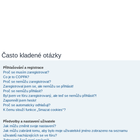
Často kladené otázky
Přihlašování a registrace
Proč se musím zaregistrovat?
Co je to COPPA?
Proč se nemůžu zaregistrovat?
Zaregistroval jsem se, ale nemůžu se přihlásit!
Proč se nemůžu přihlásit?
Byl jsem ve fóru zaregistrovaný, ale teď se nemůžu přihlásit?!
Zapomněl jsem heslo!
Proč se automaticky odhlašuji?
K čemu slouží funkce „Smazat cookies“?
Předvolby a nastavení uživatele
Jak můžu změnit svoje nastavení?
Jak můžu zabránit tomu, aby bylo moje uživatelské jméno zobrazeno na seznamu
uživatelů nacházejících se ve fóru?