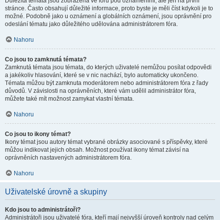
Důležitá témata jsou zobrazena ve fóru pod oznámeními, ale jen na první
stránce. Často obsahují důležité informace, proto byste je měli číst kdykoli je to
možné. Podobně jako u oznámení a globálních oznámení, jsou oprávnění pro
odeslání tématu jako důležitého udělována administrátorem fóra.
Nahoru
Co jsou to zamknutá témata?
Zamknutá témata jsou témata, do kterých uživatelé nemůžou posílat odpovědi
a jakékoliv hlasování, které se v nic nachází, bylo automaticky ukončeno.
Témata můžou být zamknuta moderátorem nebo administrátorem fóra z řady
důvodů. V závislosti na oprávněních, které vám udělil administrátor fóra,
můžete také mít možnost zamykat vlastní témata.
Nahoru
Co jsou to ikony témat?
Ikony témat jsou autory témat vybrané obrázky asociované s příspěvky, které
můžou indikovat jejich obsah. Možnost používat ikony témat závisí na
oprávněních nastavených administrátorem fóra.
Nahoru
Uživatelské úrovně a skupiny
Kdo jsou to administrátoři?
Administrátoři jsou uživatelé fóra, kteří mají nejvyšší úroveň kontroly nad celým