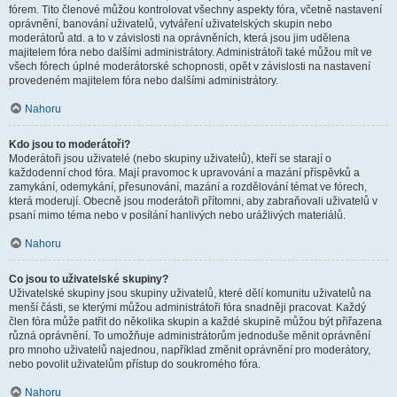
fórem. Tito členové můžou kontrolovat všechny aspekty fóra, včetně nastavení
oprávnění, banování uživatelů, vytváření uživatelských skupin nebo
moderátorů atd. a to v závislosti na oprávněních, která jsou jim udělena
majitelem fóra nebo dalšími administrátory. Administrátoři také můžou mít ve
všech fórech úplné moderátorské schopnosti, opět v závislosti na nastavení
provedeném majitelem fóra nebo dalšími administrátory.
Nahoru
Kdo jsou to moderátoři?
Moderátoři jsou uživatelé (nebo skupiny uživatelů), kteří se starají o
každodenní chod fóra. Mají pravomoc k upravování a mazání příspěvků a
zamykání, odemykání, přesunování, mazání a rozdělování témat ve fórech,
která moderují. Obecně jsou moderátoři přítomni, aby zabraňovali uživatelů v
psaní mimo téma nebo v posílání hanlivých nebo urážlivých materiálů.
Nahoru
Co jsou to uživatelské skupiny?
Uživatelské skupiny jsou skupiny uživatelů, které dělí komunitu uživatelů na
menší části, se kterými můžou administrátoři fóra snadněji pracovat. Každý
člen fóra může patřit do několika skupin a každé skupině můžou být přiřazena
různá oprávnění. To umožňuje administrátorům jednoduše měnit oprávnění
pro mnoho uživatelů najednou, například změnit oprávnění pro moderátory,
nebo povolit uživatelům přístup do soukromého fóra.
Nahoru