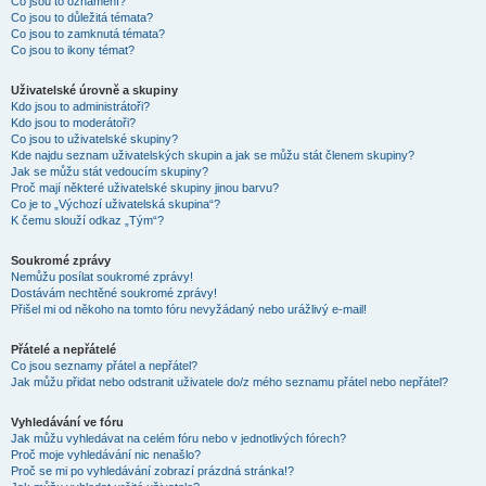
Co jsou to oznámení?
Co jsou to důležitá témata?
Co jsou to zamknutá témata?
Co jsou to ikony témat?
Uživatelské úrovně a skupiny
Kdo jsou to administrátoři?
Kdo jsou to moderátoři?
Co jsou to uživatelské skupiny?
Kde najdu seznam uživatelských skupin a jak se můžu stát členem skupiny?
Jak se můžu stát vedoucím skupiny?
Proč mají některé uživatelské skupiny jinou barvu?
Co je to „Výchozí uživatelská skupina“?
K čemu slouží odkaz „Tým“?
Soukromé zprávy
Nemůžu posílat soukromé zprávy!
Dostávám nechtěné soukromé zprávy!
Přišel mi od někoho na tomto fóru nevyžádaný nebo urážlivý e-mail!
Přátelé a nepřátelé
Co jsou seznamy přátel a nepřátel?
Jak můžu přidat nebo odstranit uživatele do/z mého seznamu přátel nebo nepřátel?
Vyhledávání ve fóru
Jak můžu vyhledávat na celém fóru nebo v jednotlivých fórech?
Proč moje vyhledávání nic nenašlo?
Proč se mi po vyhledávání zobrazí prázdná stránka!?