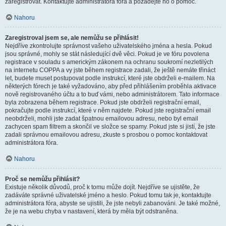
zaregistrovat. Kontaktujte administrátora fóra a požádejte ho o pomoc.
Nahoru
Zaregistroval jsem se, ale nemůžu se přihlásit!
Nejdříve zkontrolujte správnost vašeho uživatelského jména a hesla. Pokud
jsou správné, mohly se stát následující dvě věci. Pokud je ve fóru povolena
registrace v souladu s americkým zákonem na ochranu soukromí nezletilých
na internetu COPPA a vy jste během registrace zadali, že ještě nemáte třináct
let, budete muset postupovat podle instrukcí, které jste obdrželi e-mailem. Na
některých fórech je také vyžadováno, aby před přihlášením proběhla aktivace
nově registrovaného účtu a to buď vámi, nebo administrátorem. Tato informace
byla zobrazena během registrace. Pokud jste obdrželi registrační email,
pokračujte podle instrukcí, které v něm najdete. Pokud jste registrační email
neobdrželi, mohli jste zadat špatnou emailovou adresu, nebo byl email
zachycen spam filtrem a skončil ve složce se spamy. Pokud jste si jistí, že jste
zadali správnou emailovou adresu, zkuste s prosbou o pomoc kontaktovat
administrátora fóra.
Nahoru
Proč se nemůžu přihlásit?
Existuje několik důvodů, proč k tomu může dojít. Nejdříve se ujistěte, že
zadáváte správné uživatelské jméno a heslo. Pokud tomu tak je, kontaktujte
administrátora fóra, abyste se ujistili, že jste nebyli zabanováni. Je také možné,
že je na webu chyba v nastavení, která by měla být odstraněna.