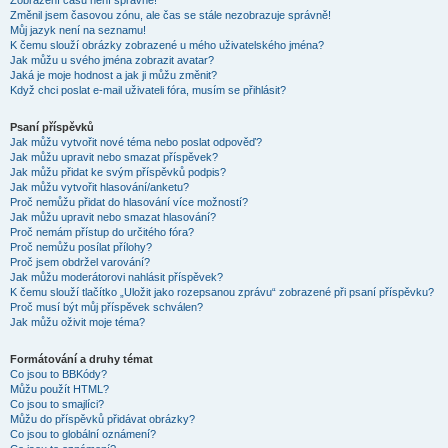
Zobrazení časů není správné!
Změnil jsem časovou zónu, ale čas se stále nezobrazuje správně!
Můj jazyk není na seznamu!
K čemu slouží obrázky zobrazené u mého uživatelského jména?
Jak můžu u svého jména zobrazit avatar?
Jaká je moje hodnost a jak ji můžu změnit?
Když chci poslat e-mail uživateli fóra, musím se přihlásit?
Psaní příspěvků
Jak můžu vytvořit nové téma nebo poslat odpověď?
Jak můžu upravit nebo smazat příspěvek?
Jak můžu přidat ke svým příspěvků podpis?
Jak můžu vytvořit hlasování/anketu?
Proč nemůžu přidat do hlasování více možností?
Jak můžu upravit nebo smazat hlasování?
Proč nemám přístup do určitého fóra?
Proč nemůžu posílat přílohy?
Proč jsem obdržel varování?
Jak můžu moderátorovi nahlásit příspěvek?
K čemu slouží tlačítko „Uložit jako rozepsanou zprávu“ zobrazené při psaní příspěvku?
Proč musí být můj příspěvek schválen?
Jak můžu oživit moje téma?
Formátování a druhy témat
Co jsou to BBKódy?
Můžu použít HTML?
Co jsou to smajlíci?
Můžu do příspěvků přidávat obrázky?
Co jsou to globální oznámení?