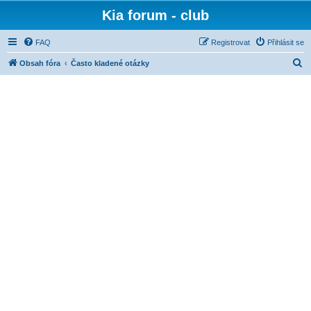
Kia forum - club
FAQ
Registrovat
Přihlásit se
H
Obsah fóra
Často kladené otázky
l
e
d
a
t