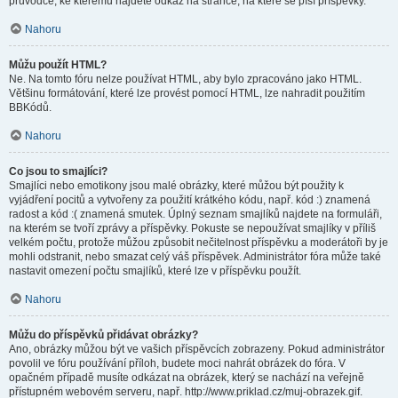
průvodce, ke kterému najdete odkaz na stránce, na které se píší příspěvky.
Nahoru
Můžu použít HTML?
Ne. Na tomto fóru nelze používat HTML, aby bylo zpracováno jako HTML.
Většinu formátování, které lze provést pomocí HTML, lze nahradit použitím
BBKódů.
Nahoru
Co jsou to smajlíci?
Smajlíci nebo emotikony jsou malé obrázky, které můžou být použity k
vyjádření pocitů a vytvořeny za použití krátkého kódu, např. kód :) znamená
radost a kód :( znamená smutek. Úplný seznam smajlíků najdete na formuláři,
na kterém se tvoří zprávy a příspěvky. Pokuste se nepoužívat smajlíky v příliš
velkém počtu, protože můžou způsobit nečitelnost příspěvku a moderátoři by je
mohli odstranit, nebo smazat celý váš příspěvek. Administrátor fóra může také
nastavit omezení počtu smajlíků, které lze v příspěvku použít.
Nahoru
Můžu do příspěvků přidávat obrázky?
Ano, obrázky můžou být ve vašich příspěvcích zobrazeny. Pokud administrátor
povolil ve fóru používání příloh, budete moci nahrát obrázek do fóra. V
opačném případě musíte odkázat na obrázek, který se nachází na veřejně
přístupném webovém serveru, např. http://www.priklad.cz/muj-obrazek.gif.