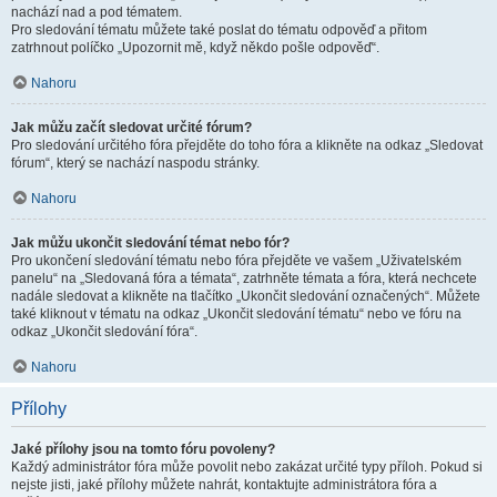
nachází nad a pod tématem.
Pro sledování tématu můžete také poslat do tématu odpověď a přitom
zatrhnout políčko „Upozornit mě, když někdo pošle odpověď“.
Nahoru
Jak můžu začít sledovat určité fórum?
Pro sledování určitého fóra přejděte do toho fóra a klikněte na odkaz „Sledovat
fórum“, který se nachází naspodu stránky.
Nahoru
Jak můžu ukončit sledování témat nebo fór?
Pro ukončení sledování tématu nebo fóra přejděte ve vašem „Uživatelském
panelu“ na „Sledovaná fóra a témata“, zatrhněte témata a fóra, která nechcete
nadále sledovat a klikněte na tlačítko „Ukončit sledování označených“. Můžete
také kliknout v tématu na odkaz „Ukončit sledování tématu“ nebo ve fóru na
odkaz „Ukončit sledování fóra“.
Nahoru
Přílohy
Jaké přílohy jsou na tomto fóru povoleny?
Každý administrátor fóra může povolit nebo zakázat určité typy příloh. Pokud si
nejste jisti, jaké přílohy můžete nahrát, kontaktujte administrátora fóra a