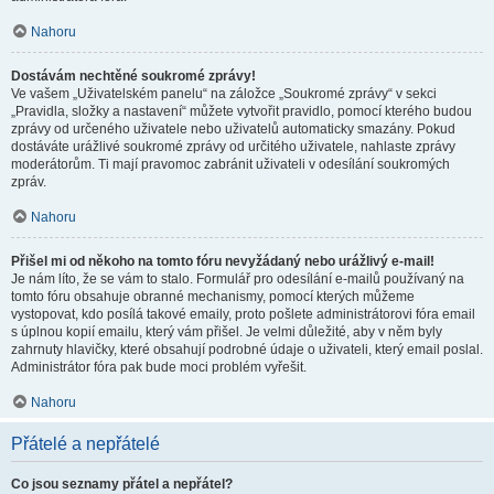
Nahoru
Dostávám nechtěné soukromé zprávy!
Ve vašem „Uživatelském panelu“ na záložce „Soukromé zprávy“ v sekci
„Pravidla, složky a nastavení“ můžete vytvořit pravidlo, pomocí kterého budou
zprávy od určeného uživatele nebo uživatelů automaticky smazány. Pokud
dostáváte urážlivé soukromé zprávy od určitého uživatele, nahlaste zprávy
moderátorům. Ti mají pravomoc zabránit uživateli v odesílání soukromých
zpráv.
Nahoru
Přišel mi od někoho na tomto fóru nevyžádaný nebo urážlivý e-mail!
Je nám líto, že se vám to stalo. Formulář pro odesílání e-mailů používaný na
tomto fóru obsahuje obranné mechanismy, pomocí kterých můžeme
vystopovat, kdo posílá takové emaily, proto pošlete administrátorovi fóra email
s úplnou kopií emailu, který vám přišel. Je velmi důležité, aby v něm byly
zahrnuty hlavičky, které obsahují podrobné údaje o uživateli, který email poslal.
Administrátor fóra pak bude moci problém vyřešit.
Nahoru
Přátelé a nepřátelé
Co jsou seznamy přátel a nepřátel?