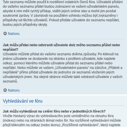
Tyto seznamy můžete použít k rozdělení ostatních členů fóra. Uživatelé přidáni
do vašeho seznamu přátel budou zobrazeni ve vašem uživatelském panelu,
abyste k nim měli rychlý přístup, viděli jejich online stav a mohli jim posílat
soukromé zprávy. V závislosti na použitém vzhledu můžou být zvýrazněny i
příspěvky od těchto uživatelů. Pokud přidáte uživatele do seznamu nepřátel,
budou jejich příspěvky skryty.
Nahoru
Jak můžu přidat nebo odstranit uživatele do/z mého seznamu přátel nebo
nepřátel?
Uživatele můžete přidat do vašeho seznamu dvěma způsoby. Po kliknutí na
jméno uživatele se dostanete na stránku s profilem uživatele, kde najdete
odkaz, pomocí kterého můžete uživatele přidat do seznamu přátel nebo
nepřátel. Nebo můžete ve vašem „Uživatelském panelu“ na záložce „Přátelé a
nepřátelé“ přímo přidat uživatele do jednoho ze seznamů vložením jejich
uživatelských jmen. Na stejné stránce můžete také odstranit uživatele z vašich
seznamů.
Nahoru
Vyhledávání ve fóru
Jak můžu vyhledávat na celém fóru nebo v jednotlivých fórech?
Vložte hledaný výraz do vyhledávacího pole umístěného na obsahu fóra
(indexu) nebo na stránkách témat nebo fór. Na rozšířené vyhledávání můžete
přejít kliknutím na odkaz (nebo ikonu) „Rozšířené vyhledávání“, který najdete