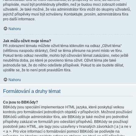
přispíváte, musí být prohlédnuty předtím, než je budou moci zobrazit ostatní
uživatelé. Je také možné, že vás administrátor fóra vložil do skupiny uživatelů,
jejichž příspěvky musí být schváleny. Kontaktujte, prosím, administrátora fóra
pro další informace.
Nahoru
Jak můžu oživit moje téma?
Při zobrazení tématu můžete oživit téma kliknutím na odkaz „Oživit téma“
(většinou naspodu stránky), čímž se téma přesune na první místo ve fóru.
Pokud tento odkaz nevidíte, mohlo být oživování témat zakázáno, nebo ještě
neuběhla doba, po které je povoleno téma oživit. Oživit téma jde také
jednoduše tak, že do něho odešlete příspěvek. Pokud to ale budete dělat,
ujistěte se, že to není proti pravidlům fóra.
Nahoru
Formátování a druhy témat
Co jsou to BBKódy?
BBKódy jsou speciální implementace HTML jazyka, které poskytují velkou
kontrolu pro formátování jednotlivých objektů v příspěvcích. Možnost používání
BBKódů uděluje administrátor fóra, ale BBKódy je také možné pro jednotlivé
příspěvky zakázat ve formuláři pro odesílání příspěvků. BBKódy se používají
podobně jako HTML, ale tagy jsou uzavřeny v hranatých závorkách [ a ] a ne v
< a >. Pro více informací o formátování pomocí BBKódů se podívejte na