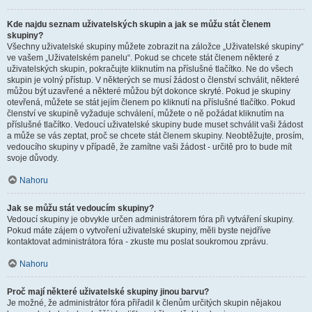
Kde najdu seznam uživatelských skupin a jak se můžu stát členem
skupiny?
Všechny uživatelské skupiny můžete zobrazit na záložce „Uživatelské skupiny“
ve vašem „Uživatelském panelu“. Pokud se chcete stát členem některé z
uživatelských skupin, pokračujte kliknutím na příslušné tlačítko. Ne do všech
skupin je volný přístup. V některých se musí žádost o členství schválit, některé
můžou být uzavřené a některé můžou být dokonce skryté. Pokud je skupiny
otevřená, můžete se stát jejím členem po kliknutí na příslušné tlačítko. Pokud
členství ve skupině vyžaduje schválení, můžete o ně požádat kliknutím na
příslušné tlačítko. Vedoucí uživatelské skupiny bude muset schválit vaši žádost
a může se vás zeptat, proč se chcete stát členem skupiny. Neobtěžujte, prosím,
vedoucího skupiny v případě, že zamítne vaši žádost - určitě pro to bude mít
svoje důvody.
Nahoru
Jak se můžu stát vedoucím skupiny?
Vedoucí skupiny je obvykle určen administrátorem fóra při vytváření skupiny.
Pokud máte zájem o vytvoření uživatelské skupiny, měli byste nejdříve
kontaktovat administrátora fóra - zkuste mu poslat soukromou zprávu.
Nahoru
Proč mají některé uživatelské skupiny jinou barvu?
Je možné, že administrátor fóra přiřadil k členům určitých skupin nějakou