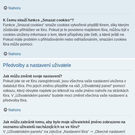
Nahoru
K čemu slouží funkce „Smazat cookies“?
Funkce „Smazat cookies“ smaže cookies vytvořené phpBB fórem, díky kterým
zůstáváte přihlášen ve fóru. Pokud je to povoleno majitelem fóra, můžou být v
cookies uloženy informace o tom, které příspěvky jste četli, a které ještě ne.
Pokud máte problém s přihlašováním nebo odhlašováním, smazání cookies
fóra může pomoci.
Nahoru
Předvolby a nastavení uživatele
Jak můžu změnit svoje nastavení?
Pokud jste se ve fóru zaregistrovali, jsou všechna vaše nastavení uložena v
databázi fóra. Pro jejich změnu přejděte na váš „Uživatelský panel“ pomocí
odkazu, který obvykle najdete po kliknutí na vaše jméno nahoře na stránkách
fóra. V „Uživatelském panelu“ budete moci změnit všechna vaše nastavení a
předvolby fóra.
Nahoru
Jak můžu zabránit tomu, aby bylo moje uživatelské jméno zobrazeno na
seznamu uživatelů nacházejících se ve fóru?
V „Uživatelském panelu“ na záložce „Nastavení fóra“ -> „Obecné nastavení