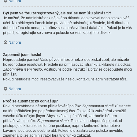
Nahoru
Byl jsem ve fóru zaregistrovaný, ale teď se nemůžu přihlásit?!
Je možné, že administrátor z nějakého důvodu deaktivoval nebo smazal váš
účet. Na některých fórech také pravidelně odstraňují uživatele, kteří dlouhou
dobu do fóra nic nenapsali, čímž se zmenší velikost databáze. Pokud je to váš
případ, zaregistrujte se znovu a pokuste se více zapojit do diskuzí.
Nahoru
Zapomněl jsem heslo!
Nepropadejte panice! Vaše původní heslo nelze sice získat zpět, ale můžete
ho jednoduše resetovat. Přejděte na přihlašovací stránku a klikněte na odkaz
Zapomněl/a jsem heslo
. Postupujte podle instrukcí a brzy se opět budete moci
přihlásit.
Pokud nebudete moci resetovat vaše heslo, kontaktujte administrátora fóra.
Nahoru
Proč se automaticky odhlašuji?
Pokud nezatrhnete během přihlašování políčko
Zapamatovat si mě
zůstanete
na fóru přihlášen jen po přednastavený čas. To slouží k zabránění zneužití
vašeho účtu někým jiným. Abyste zůstali přihlášeni, zatrhněte během
přihlašování políčko
Zapamatovat si mě
. To se ale nedoporučuje, pokud
přistupujete k fóru ze sdíleného počítače, např. v knihovně, internetové
kavárně, počítačové učebně atd. Pokud toto zaškrtávací políčko nevidíte,
znamená to, že administrátor fóra tuto funkci zakázal.