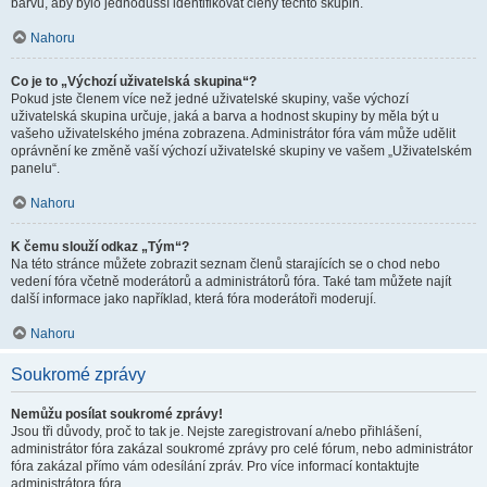
barvu, aby bylo jednodušší identifikovat členy těchto skupin.
Nahoru
Co je to „Výchozí uživatelská skupina“?
Pokud jste členem více než jedné uživatelské skupiny, vaše výchozí
uživatelská skupina určuje, jaká a barva a hodnost skupiny by měla být u
vašeho uživatelského jména zobrazena. Administrátor fóra vám může udělit
oprávnění ke změně vaší výchozí uživatelské skupiny ve vašem „Uživatelském
panelu“.
Nahoru
K čemu slouží odkaz „Tým“?
Na této stránce můžete zobrazit seznam členů starajících se o chod nebo
vedení fóra včetně moderátorů a administrátorů fóra. Také tam můžete najít
další informace jako například, která fóra moderátoři moderují.
Nahoru
Soukromé zprávy
Nemůžu posílat soukromé zprávy!
Jsou tři důvody, proč to tak je. Nejste zaregistrovaní a/nebo přihlášení,
administrátor fóra zakázal soukromé zprávy pro celé fórum, nebo administrátor
fóra zakázal přímo vám odesílání zpráv. Pro více informací kontaktujte
administrátora fóra.