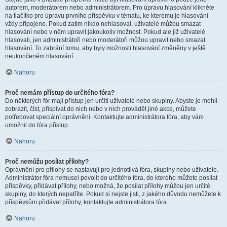
autorem, moderátorem nebo administrátorem. Pro úpravu hlasování klikněte
na tlačítko pro úpravu prvního příspěvku v tématu, ke kterému je hlasování
vždy připojeno. Pokud zatím nikdo nehlasoval, uživatelé můžou smazat
hlasování nebo v něm upravit jakoukoliv možnost. Pokud ale již uživatelé
hlasovali, jen administrátoři nebo moderátoři můžou upravit nebo smazat
hlasování. To zabrání tomu, aby byly možnosti hlasování změněny v ještě
neukončeném hlasování.
Nahoru
Proč nemám přístup do určitého fóra?
Do některých fór mají přístup jen určití uživatelé nebo skupiny. Abyste je mohli
zobrazit, číst, přispívat do nich nebo v nich provádět jiné akce, můžete
potřebovat speciální oprávnění. Kontaktujte administrátora fóra, aby vám
umožnil do fóra přístup.
Nahoru
Proč nemůžu posílat přílohy?
Oprávnění pro přílohy se nastavují pro jednotlivá fóra, skupiny nebo uživatele.
Administrátor fóra nemusel povolit do určitého fóra, do kterého můžete posílat
příspěvky, přidávat přílohy, nebo možná, že posílat přílohy můžou jen určité
skupiny, do kterých nepatříte. Pokud si nejste jisti, z jakého důvodu nemůžete k
příspěvkům přidávat přílohy, kontaktujte administrátora fóra.
Nahoru