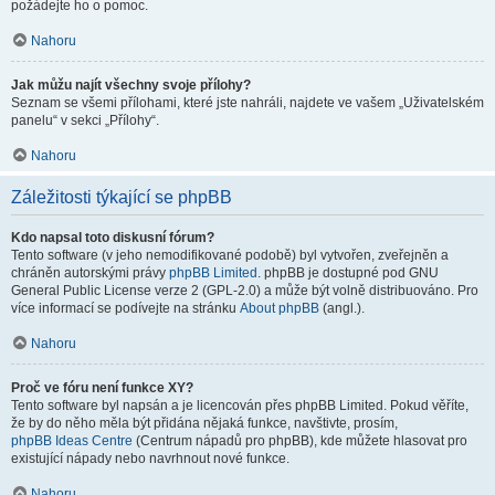
požádejte ho o pomoc.
Nahoru
Jak můžu najít všechny svoje přílohy?
Seznam se všemi přílohami, které jste nahráli, najdete ve vašem „Uživatelském
panelu“ v sekci „Přílohy“.
Nahoru
Záležitosti týkající se phpBB
Kdo napsal toto diskusní fórum?
Tento software (v jeho nemodifikované podobě) byl vytvořen, zveřejněn a
chráněn autorskými právy
phpBB Limited
. phpBB je dostupné pod GNU
General Public License verze 2 (GPL-2.0) a může být volně distribuováno. Pro
více informací se podívejte na stránku
About phpBB
(angl.).
Nahoru
Proč ve fóru není funkce XY?
Tento software byl napsán a je licencován přes phpBB Limited. Pokud věříte,
že by do něho měla být přidána nějaká funkce, navštivte, prosím,
phpBB Ideas Centre
(Centrum nápadů pro phpBB), kde můžete hlasovat pro
existující nápady nebo navrhnout nové funkce.
Nahoru