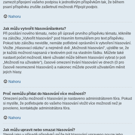
zamezit připojení vašeho podpisu k jednotlivým příspěvkům tak, že během
psaní příspěvku zrušíte zaškrtnutí možnosti
Připojit podpis
.
Nahoru
Jak můžu vytvořit hlasování/anketu?
Při posílání nového tématu, nebo při úpravě prvního příspěvku tématu, klikněte
na záložku „Vytvořit hlasování“ pod hlavním formulářem pro text příspěvku.
Pokud tuto záložku nevidíte, nemáte potřebné oprávnění k vytvoření hlasování.
Vložte „Hlasovací otázku“ a nejméně dvě „Možnosti hlasování“, ujistěte se, že
je každá možnost napsaná v textovém poli na vlastním řádku. Můžete také
nastavit počet možností, které uživatel může během hlasování vybrat (v poli
„Možností na uživatele“), časové omezení trvání hlasování ve dnech (0 pro
časově neomezené hlasování) a nakonec můžete povolit uživatelům měnit
jejich hlasy.
Nahoru
Proč nemůžu přidat do hlasování více možností?
Omezení počtu možností v hlasování je nastaveno administrátorem fóra. Pokud
si myslíte, že potřebujete do vašeho hlasování vložit více možností než je
povoleno, kontaktujte administrátora fóra.
Nahoru
Jak můžu upravit nebo smazat hlasování?
Stejně jako v případě příspěvků může být hlasování upraveno pouze jeho