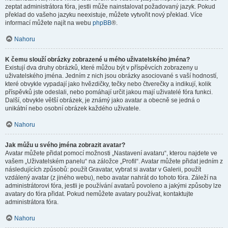
zeptat administrátora fóra, jestli může nainstalovat požadovaný jazyk. Pokud
překlad do vašeho jazyku neexistuje, můžete vytvořit nový překlad. Více
informací můžete najít na webu
phpBB
®.
Nahoru
K čemu slouží obrázky zobrazené u mého uživatelského jména?
Existují dva druhy obrázků, které můžou být v příspěvcích zobrazeny u
uživatelského jména. Jedním z nich jsou obrázky asociované s vaší hodností,
které obvykle vypadají jako hvězdičky, tečky nebo čtverečky a indikují, kolik
příspěvků jste odeslali, nebo pomáhají určit jakou mají uživatelé fóra funkci.
Další, obvykle větší obrázek, je známý jako avatar a obecně se jedná o
unikátní nebo osobní obrázek každého uživatele.
Nahoru
Jak můžu u svého jména zobrazit avatar?
Avatar můžete přidat pomocí možnosti „Nastavení avataru“, kterou najdete ve
vašem „Uživatelském panelu“ na záložce „Profil“. Avatar můžete přidat jedním z
následujících způsobů: použít Gravatar, vybrat si avatar v Galerii, použít
vzdálený avatar (z jiného webu), nebo avatar nahrát do tohoto fóra. Záleží na
administrátorovi fóra, jestli je používání avatarů povoleno a jakými způsoby lze
avatary do fóra přidat. Pokud nemůžete avatary používat, kontaktujte
administrátora fóra.
Nahoru