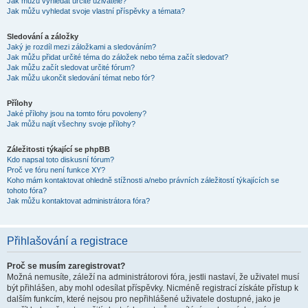
Jak můžu vyhledat určité uživatele?
Jak můžu vyhledat svoje vlastní příspěvky a témata?
Sledování a záložky
Jaký je rozdíl mezi záložkami a sledováním?
Jak můžu přidat určité téma do záložek nebo téma začít sledovat?
Jak můžu začít sledovat určité fórum?
Jak můžu ukončit sledování témat nebo fór?
Přílohy
Jaké přílohy jsou na tomto fóru povoleny?
Jak můžu najít všechny svoje přílohy?
Záležitosti týkající se phpBB
Kdo napsal toto diskusní fórum?
Proč ve fóru není funkce XY?
Koho mám kontaktovat ohledně stížnosti a/nebo právních záležitostí týkajících se
tohoto fóra?
Jak můžu kontaktovat administrátora fóra?
Přihlašování a registrace
Proč se musím zaregistrovat?
Možná nemusíte, záleží na administrátorovi fóra, jestli nastaví, že uživatel musí
být přihlášen, aby mohl odesílat příspěvky. Nicméně registrací získáte přístup k
dalším funkcím, které nejsou pro nepřihlášené uživatele dostupné, jako je