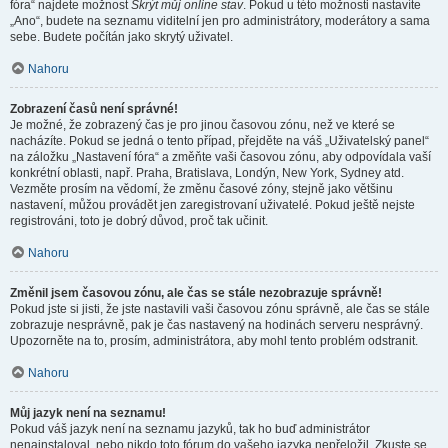
fóra“ najdete možnost
Skrýt můj online stav
. Pokud u této možnosti nastavíte
„Ano“, budete na seznamu viditelní jen pro administrátory, moderátory a sama
sebe. Budete počítán jako skrytý uživatel.
Nahoru
Zobrazení časů není správné!
Je možné, že zobrazený čas je pro jinou časovou zónu, než ve které se
nacházíte. Pokud se jedná o tento případ, přejděte na váš „Uživatelský panel“
na záložku „Nastavení fóra“ a změňte vaši časovou zónu, aby odpovídala vaší
konkrétní oblasti, např. Praha, Bratislava, Londýn, New York, Sydney atd.
Vezměte prosím na vědomí, že změnu časové zóny, stejně jako většinu
nastavení, můžou provádět jen zaregistrovaní uživatelé. Pokud ještě nejste
registrováni, toto je dobrý důvod, proč tak učinit.
Nahoru
Změnil jsem časovou zónu, ale čas se stále nezobrazuje správně!
Pokud jste si jisti, že jste nastavili vaši časovou zónu správně, ale čas se stále
zobrazuje nesprávně, pak je čas nastavený na hodinách serveru nesprávný.
Upozorněte na to, prosím, administrátora, aby mohl tento problém odstranit.
Nahoru
Můj jazyk není na seznamu!
Pokud váš jazyk není na seznamu jazyků, tak ho buď administrátor
nenainstaloval, nebo nikdo toto fórum do vašeho jazyka nepřeložil. Zkuste se