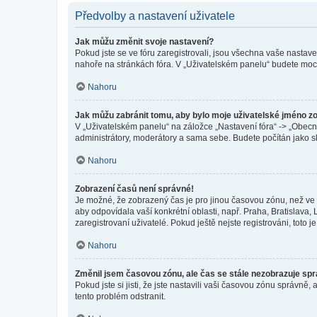
Předvolby a nastavení uživatele
Jak můžu změnit svoje nastavení?
Pokud jste se ve fóru zaregistrovali, jsou všechna vaše nastav
nahoře na stránkách fóra. V „Uživatelském panelu“ budete moc
Nahoru
Jak můžu zabránit tomu, aby bylo moje uživatelské jméno z
V „Uživatelském panelu“ na záložce „Nastavení fóra“ -> „Obec
administrátory, moderátory a sama sebe. Budete počítán jako sk
Nahoru
Zobrazení časů není správné!
Je možné, že zobrazený čas je pro jinou časovou zónu, než ve k
aby odpovídala vaší konkrétní oblasti, např. Praha, Bratislav
zaregistrovaní uživatelé. Pokud ještě nejste registrováni, toto je
Nahoru
Změnil jsem časovou zónu, ale čas se stále nezobrazuje sp
Pokud jste si jisti, že jste nastavili vaši časovou zónu správn
tento problém odstranit.