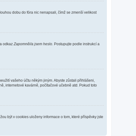
louhou dobu do fóra nic nenapsali, čímž se zmenší velikost
 na odkaz
Zapomněl/a jsem heslo
. Postupujte podle instrukcí a
eužití vašeho účtu někým jiným. Abyste zůstali přihlášeni,
vně, internetové kavárně, počítačové učebně atd. Pokud toto
ou být v cookies uloženy informace o tom, které příspěvky jste