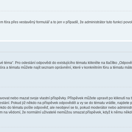
m fóra přes vestavěný formulář a to jen v případě, že administrátor tuto funkci pov
vé téma“. Pro odeslání odpovědi do existujícího tématu klikněte na tlačítko „Odpově
ra a tématu můžete najít seznam oprávnění, které v konkrétním fóru a tématu máte.
vat nebo mazat svoje vlastní příspěvky. Příspěvek můžete upravit po kliknutí na tla
ání. Pokud již někdo na příspěvek odpověděl a vy se do tématu vrátíte, najdete pod
ěkdo do tématu pošle odpověď, ale neobjeví se to, pokud moderátor nebo administr
osím na vědomí, že normální uživatelé nemůžou smazat příspěvek, když k němu něk