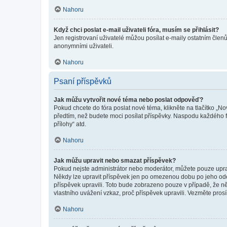
Nahoru
Když chci poslat e-mail uživateli fóra, musím se přihlásit?
Jen registrovaní uživatelé můžou posílat e-maily ostatním členů
anonymními uživateli.
Nahoru
Psaní příspěvků
Jak můžu vytvořit nové téma nebo poslat odpověď?
Pokud chcete do fóra poslat nové téma, klikněte na tlačítko „No
předtím, než budete moci posílat příspěvky. Naspodu každého fó
přílohy“ atd.
Nahoru
Jak můžu upravit nebo smazat příspěvek?
Pokud nejste administrátor nebo moderátor, můžete pouze upravo
Někdy lze upravit příspěvek jen po omezenou dobu po jeho odesl
příspěvek upravili. Toto bude zobrazeno pouze v případě, že n
vlastního uvážení vzkaz, proč příspěvek upravili. Vezměte pr
Nahoru