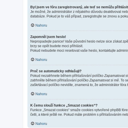
Byl jsem ve fóru zaregistrovaný, ale teď se nemůžu přihlásit
Je možné, že administrátor z nějakého důvodu deaktivoval nebo 
databáze. Pokud je to váš případ, zaregistrujte se znovu a pokus
Nahoru
Zapomněl jsem heslo!
Nepropadejte panice! Vaše původní heslo nelze sice získat zpě
brzy se opět budete moci přihlásit.
Pokud nebudete moci resetovat vaše heslo, kontaktujte administ
Nahoru
Proč se automaticky odhlašuji?
Pokud nezatrhnete během přihlašování políčko
Zapamatovat s
zatrhněte během přihlašování políčko
Zapamatovat si mě
. To 
zaškrtávací políčko nevidíte, znamená to, že administrátor fóra 
Nahoru
K čemu slouží funkce „Smazat cookies“?
Funkce „Smazat cookies“ smaže cookies vytvořené phpBB fórem, 
četli, a které ještě ne. Pokud máte problém s přihlašováním 
Nahoru