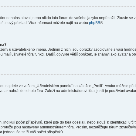
or nenainstaloval, nebo nikdo toto fórum do vašeho jazyka nepřeložil. Zkuste se ze
ořit nový překlad. Více informací můžete najít na webu
phpBB
®.
éna?
azeny u uživatelského jména. Jedním z nich jsou obrázky asociované s vaší hodnost
jakou mají uživatelé fóra funkci. Další, obvykle větší obrázek, je známý jako avatar
ou najdete ve vašem „Uživatelském panelu“ na záložce „Profil“. Avatar můžete přida
vatar nahrát do tohoto fóra. Záleží na administrátorovi fóra, jestli je používání ava
ndikují počet příspěvků, které jste do fóra odeslali, nebo slouží k identifikaci urč
protože jsou nastaveny administrátorem fóra. Prosím, nezatěžujte fórum zbytečným 
or jednoduše sníží váš počet příspěvků.