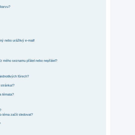
 barvu?
ný nebo urážlivý e-mail!
o/z mého seznamu přátel nebo nepřátel?
jednotlivých fórech?
 stránka!?
 a témata?
?
o téma začít sledovat?
?