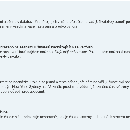
ení uložena v databázi fóra. Pro jejich změnu přejděte na váš „Uživatelský panel“ p
i změnit všechna vaše nastavení a předvolby fóra.
obrazeno na seznamu uživatelů nacházejících se ve fóru?
né nastavení fóra“ najdete možnost
Skrýt můj online stav
. Pokud u této možnosti nas
rytý uživatel.
teré se nacházíte. Pokud se jedná o tento případ, přejděte na váš „Uživatelský pa
a, Londýn, New York, Sydney atd. Vezměte prosím na vědomí, že změnu časové zóny, 
 dobrý důvod, proč tak učinit.
rávně!
ě, ale čas se stále zobrazuje nesprávně, pak je čas nastavený na hodinách serveru 