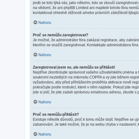
jestli se toto týká vás, jako někoho, kdo se zkouší zaregistro
na vědomí, že ani phpBB Limited ani majitelé tohoto fóra nem
kontaktovat ohledně stížnosti a/nebo právních záležitostí týkajíc
Nahoru
Proč se nemůžu zaregistrovat?
Je možné, že administrátor fóra zakázal registrace, aby zabrán
kterého se snažíš zaregistrovat. Kontaktujte administrátora fór
Nahoru
Zaregistroval jsem se, ale nemůžu se přihlásit!
Nejdříve zkontrolujte správnost vašeho uživatelského jména a 
soukromí nezletilých na internetu COPPA a vy jste během registr
vyžadováno, aby před přihlášením proběhla aktivace nově regis
pokračujte podle instrukcí, které v něm najdete. Pokud jste re
jste si jistí, že jste zadali správnou emailovou adresu, zkuste 
Nahoru
Proč se nemůžu přihlásit?
Existuje několik důvodů, proč k tomu může dojít. Nejdříve se ujis
zabanováni. Je také možné, že je na webu chyba v nastavení, k
Nahoru