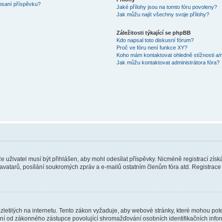
 psaní příspěvku?
Jaké přílohy jsou na tomto fóru povoleny?
Jak můžu najít všechny svoje přílohy?
Záležitosti týkající se phpBB
Kdo napsal toto diskusní fórum?
Proč ve fóru není funkce XY?
Koho mám kontaktovat ohledně stížnosti a/ne
Jak můžu kontaktovat administrátora fóra?
 že uživatel musí být přihlášen, aby mohl odesílat příspěvky. Nicméně registrací zís
 avatarů, posílání soukromých zpráv a e-mailů ostatním členům fóra atd. Registrace 
etilých na internetu. Tento zákon vyžaduje, aby webové stránky, které mohou pot
ní od zákonného zástupce povolující shromažďování osobních identifikačních informac