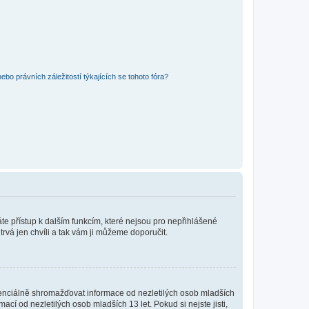
bo právních záležitostí týkajících se tohoto fóra?
káte přístup k dalším funkcím, které nejsou pro nepřihlášené
trvá jen chvíli a tak vám ji můžeme doporučit.
enciálně shromažďovat informace od nezletilých osob mladších
í od nezletilých osob mladších 13 let. Pokud si nejste jisti,