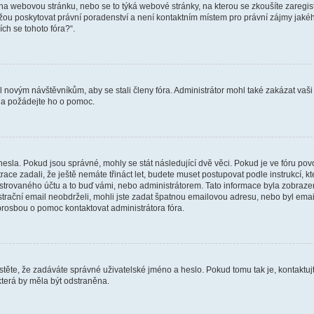
vat na webovou stránku, nebo se to týká webové stránky, na kterou se zkoušíte zareg
ůžou poskytovat právní poradenství a není kontaktním místem pro právní zájmy ja
ích se tohoto fóra?“.
il novým návštěvníkům, aby se stali členy fóra. Administrátor mohl také zakázat va
a a požádejte ho o pomoc.
hesla. Pokud jsou správné, mohly se stát následující dvě věci. Pokud je ve fóru 
ace zadali, že ještě nemáte třináct let, budete muset postupovat podle instrukcí, kt
trovaného účtu a to buď vámi, nebo administrátorem. Tato informace byla zobrazena
gistrační email neobdrželi, mohli jste zadat špatnou emailovou adresu, nebo byl em
s prosbou o pomoc kontaktovat administrátora fóra.
těte, že zadáváte správné uživatelské jméno a heslo. Pokud tomu tak je, kontaktujte a
terá by měla být odstraněna.