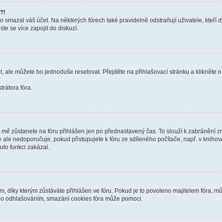
?!
smazal váš účet. Na některých fórech také pravidelně odstraňují uživatele, kteří d
te se více zapojit do diskuzí.
t, ale můžete ho jednoduše resetovat. Přejděte na přihlašovací stránku a klikněte
rátora fóra.
i mě
zůstanete na fóru přihlášen jen po přednastavený čas. To slouží k zabránění zn
se ale nedoporučuje, pokud přistupujete k fóru ze sdíleného počítače, např. v kniho
tuto funkci zakázal.
díky kterým zůstáváte přihlášen ve fóru. Pokud je to povoleno majitelem fóra, můž
nebo odhlašováním, smazání cookies fóra může pomoci.