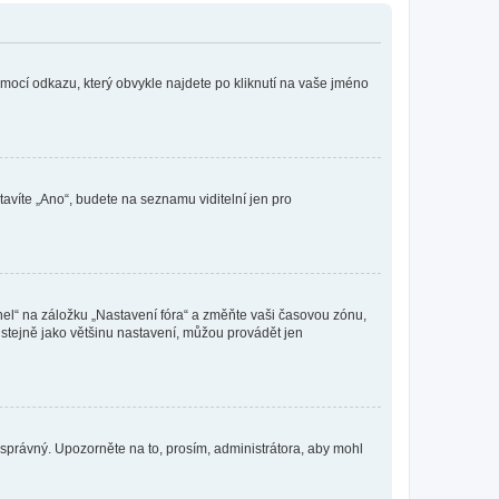
omocí odkazu, který obvykle najdete po kliknutí na vaše jméno
tavíte „Ano“, budete na seznamu viditelní jen pro
nel“ na záložku „Nastavení fóra“ a změňte vaši časovou zónu,
stejně jako většinu nastavení, můžou provádět jen
nesprávný. Upozorněte na to, prosím, administrátora, aby mohl