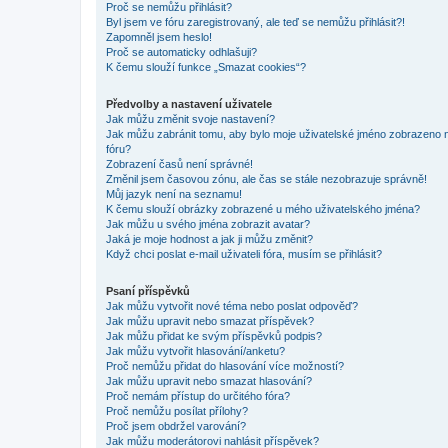
Proč se nemůžu přihlásit?
Byl jsem ve fóru zaregistrovaný, ale teď se nemůžu přihlásit?!
Zapomněl jsem heslo!
Proč se automaticky odhlašuji?
K čemu slouží funkce „Smazat cookies“?
Předvolby a nastavení uživatele
Jak můžu změnit svoje nastavení?
Jak můžu zabránit tomu, aby bylo moje uživatelské jméno zobrazeno 
fóru?
Zobrazení časů není správné!
Změnil jsem časovou zónu, ale čas se stále nezobrazuje správně!
Můj jazyk není na seznamu!
K čemu slouží obrázky zobrazené u mého uživatelského jména?
Jak můžu u svého jména zobrazit avatar?
Jaká je moje hodnost a jak ji můžu změnit?
Když chci poslat e-mail uživateli fóra, musím se přihlásit?
Psaní příspěvků
Jak můžu vytvořit nové téma nebo poslat odpověď?
Jak můžu upravit nebo smazat příspěvek?
Jak můžu přidat ke svým příspěvků podpis?
Jak můžu vytvořit hlasování/anketu?
Proč nemůžu přidat do hlasování více možností?
Jak můžu upravit nebo smazat hlasování?
Proč nemám přístup do určitého fóra?
Proč nemůžu posílat přílohy?
Proč jsem obdržel varování?
Jak můžu moderátorovi nahlásit příspěvek?