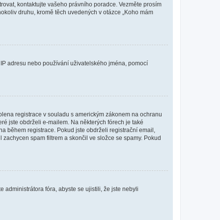
istrovat, kontaktujte vašeho právního poradce. Vezměte prosím
kéhokoliv druhu, kromě těch uvedených v otázce „Koho mám
ši IP adresu nebo používání uživatelského jména, pomocí
povolena registrace v souladu s americkým zákonem na ochranu
eré jste obdrželi e-mailem. Na některých fórech je také
 během registrace. Pokud jste obdrželi registrační email,
ail zachycen spam filtrem a skončil ve složce se spamy. Pokud
dministrátora fóra, abyste se ujistili, že jste nebyli