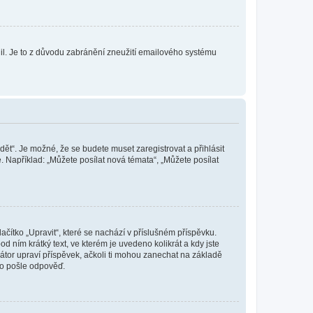
olil. Je to z důvodu zabránění zneužití emailového systému
dět“. Je možné, že se budete muset zaregistrovat a přihlásit
 Například: „Můžete posílat nová témata“, „Můžete posílat
čítko „Upravit“, které se nachází v příslušném příspěvku.
 ním krátký text, ve kterém je uvedeno kolikrát a kdy jste
átor upraví příspěvek, ačkoli ti mohou zanechat na základě
do pošle odpověď.