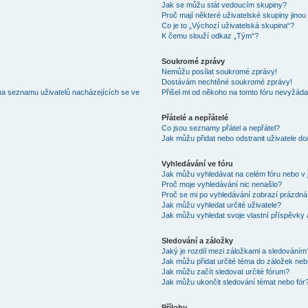
Jak se můžu stát vedoucím skupiny?
Proč mají některé uživatelské skupiny jinou
Co je to „Výchozí uživatelská skupina“?
K čemu slouží odkaz „Tým“?
Soukromé zprávy
Nemůžu posílat soukromé zprávy!
Dostávám nechtěné soukromé zprávy!
na seznamu uživatelů nacházejících se ve
Přišel mi od někoho na tomto fóru nevyžáda
Přátelé a nepřátelé
Co jsou seznamy přátel a nepřátel?
Jak můžu přidat nebo odstranit uživatele d
Vyhledávání ve fóru
Jak můžu vyhledávat na celém fóru nebo v 
Proč moje vyhledávání nic nenašlo?
Proč se mi po vyhledávání zobrazí prázdná
Jak můžu vyhledat určité uživatele?
Jak můžu vyhledat svoje vlastní příspěvky
Sledování a záložky
Jaký je rozdíl mezi záložkami a sledováním
Jak můžu přidat určité téma do záložek neb
Jak můžu začít sledovat určité fórum?
Jak můžu ukončit sledování témat nebo fór
Přílohy