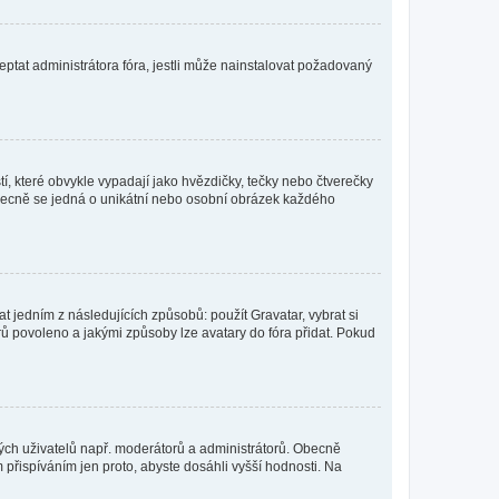
ptat administrátora fóra, jestli může nainstalovat požadovaný
í, které obvykle vypadají jako hvězdičky, tečky nebo čtverečky
 a obecně se jedná o unikátní nebo osobní obrázek každého
t jedním z následujících způsobů: použít Gravatar, vybrat si
tarů povoleno a jakými způsoby lze avatary do fóra přidat. Pokud
itých uživatelů např. moderátorů a administrátorů. Obecně
přispíváním jen proto, abyste dosáhli vyšší hodnosti. Na