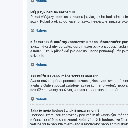
Nahoru
Můj jazyk není na seznamu!
Pokud váš jazyk není na seznamu jazyků, tak ho buď administrát
jazyk. Pokud překlad do vašeho jazyku neexistuje, můžete vytv
Nahoru
K čemu slouží obrázky zobrazené u mého uživatelského jm
Existují dva druhy obrázků, které můžou být v příspěvcích zobr
a indikují, kolik příspěvků jste odeslali, nebo pomáhají určit 
uživatele.
Nahoru
Jak můžu u svého jména zobrazit avatar?
Avatar můžete přidat pomocí možnosti „Nastavení avataru“, kter
avatar v Galerii, použít vzdálený avatar (z jiného webu), nebo a
nemůžete avatary používat, kontaktujte administrátora fóra.
Nahoru
Jaká je moje hodnost a jak ji můžu změnit?
Hodnosti, které jsou zobrazeny pod vaším uživatelským jménem, i
řečeno, nemůžete sami změnit znění žádných hodností ve fóru, 
většině fór to nebude tolerováno a moderátor nebo administrát