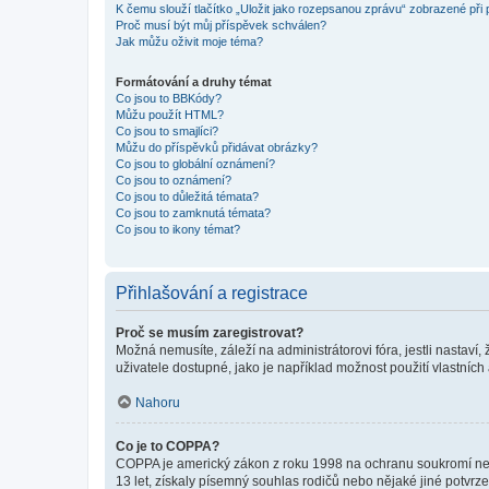
K čemu slouží tlačítko „Uložit jako rozepsanou zprávu“ zobrazené při
Proč musí být můj příspěvek schválen?
Jak můžu oživit moje téma?
Formátování a druhy témat
Co jsou to BBKódy?
Můžu použít HTML?
Co jsou to smajlíci?
Můžu do příspěvků přidávat obrázky?
Co jsou to globální oznámení?
Co jsou to oznámení?
Co jsou to důležitá témata?
Co jsou to zamknutá témata?
Co jsou to ikony témat?
Přihlašování a registrace
Proč se musím zaregistrovat?
Možná nemusíte, záleží na administrátorovi fóra, jestli nastaví,
uživatele dostupné, jako je například možnost použití vlastních
Nahoru
Co je to COPPA?
COPPA je americký zákon z roku 1998 na ochranu soukromí nezl
13 let, získaly písemný souhlas rodičů nebo nějaké jiné potvrze