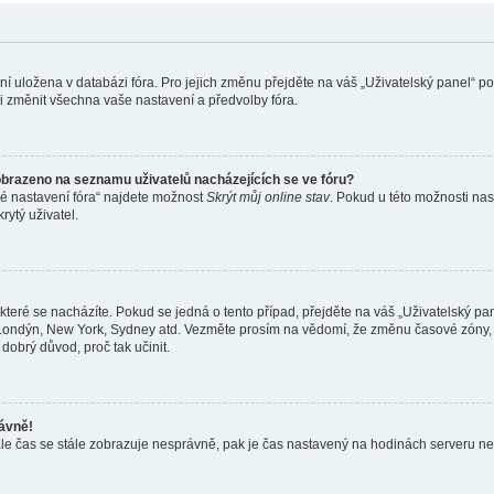
ení uložena v databázi fóra. Pro jejich změnu přejděte na váš „Uživatelský panel“ p
i změnit všechna vaše nastavení a předvolby fóra.
obrazeno na seznamu uživatelů nacházejících se ve fóru?
né nastavení fóra“ najdete možnost
Skrýt můj online stav
. Pokud u této možnosti nas
rytý uživatel.
teré se nacházíte. Pokud se jedná o tento případ, přejděte na váš „Uživatelský pa
a, Londýn, New York, Sydney atd. Vezměte prosím na vědomí, že změnu časové zóny, 
 dobrý důvod, proč tak učinit.
rávně!
ě, ale čas se stále zobrazuje nesprávně, pak je čas nastavený na hodinách serveru 