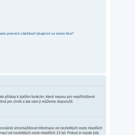
bo právních záležitostí týkajících se tohoto fóra?
káte přístup k dalším funkcím, které nejsou pro nepřihlášené
trvá jen chvíli a tak vám ji můžeme doporučit.
enciálně shromažďovat informace od nezletilých osob mladších
í od nezletilých osob mladších 13 let. Pokud si nejste jisti,