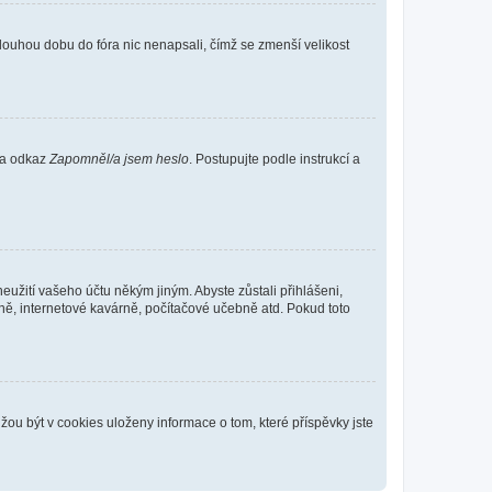
louhou dobu do fóra nic nenapsali, čímž se zmenší velikost
 na odkaz
Zapomněl/a jsem heslo
. Postupujte podle instrukcí a
eužití vašeho účtu někým jiným. Abyste zůstali přihlášeni,
vně, internetové kavárně, počítačové učebně atd. Pokud toto
ou být v cookies uloženy informace o tom, které příspěvky jste