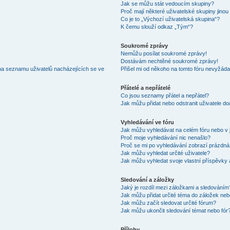
Jak se můžu stát vedoucím skupiny?
Proč mají některé uživatelské skupiny jinou
Co je to „Výchozí uživatelská skupina“?
K čemu slouží odkaz „Tým“?
Soukromé zprávy
Nemůžu posílat soukromé zprávy!
Dostávám nechtěné soukromé zprávy!
na seznamu uživatelů nacházejících se ve
Přišel mi od někoho na tomto fóru nevyžáda
Přátelé a nepřátelé
Co jsou seznamy přátel a nepřátel?
Jak můžu přidat nebo odstranit uživatele d
Vyhledávání ve fóru
Jak můžu vyhledávat na celém fóru nebo v 
Proč moje vyhledávání nic nenašlo?
Proč se mi po vyhledávání zobrazí prázdná
Jak můžu vyhledat určité uživatele?
Jak můžu vyhledat svoje vlastní příspěvky
Sledování a záložky
Jaký je rozdíl mezi záložkami a sledováním
Jak můžu přidat určité téma do záložek neb
Jak můžu začít sledovat určité fórum?
Jak můžu ukončit sledování témat nebo fór
Přílohy