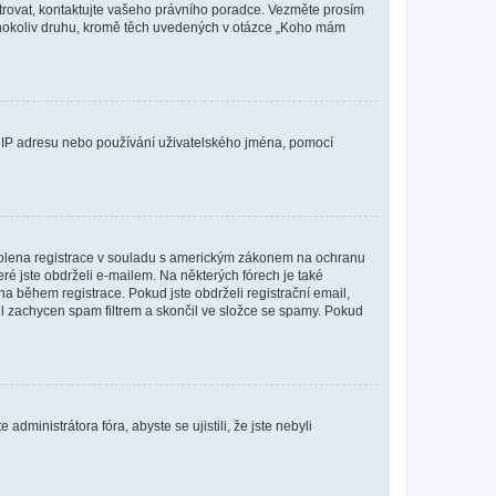
istrovat, kontaktujte vašeho právního poradce. Vezměte prosím
kéhokoliv druhu, kromě těch uvedených v otázce „Koho mám
ši IP adresu nebo používání uživatelského jména, pomocí
povolena registrace v souladu s americkým zákonem na ochranu
eré jste obdrželi e-mailem. Na některých fórech je také
 během registrace. Pokud jste obdrželi registrační email,
ail zachycen spam filtrem a skončil ve složce se spamy. Pokud
dministrátora fóra, abyste se ujistili, že jste nebyli