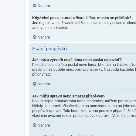
Nahoru
Když chci poslat e-mail uživateli fóra, musím se přihlásit?
Jen registrovaní uživatelé můžou posílat e-maily ostatním členů
anonymními uživateli.
Nahoru
Psaní příspěvků
Jak můžu vytvořit nové téma nebo poslat odpověď?
Pokud chcete do fóra poslat nové téma, klikněte na tlačítko „No
předtím, než budete moci posílat příspěvky. Naspodu každého fó
přílohy“ atd.
Nahoru
Jak můžu upravit nebo smazat příspěvek?
Pokud nejste administrátor nebo moderátor, můžete pouze upravo
Někdy lze upravit příspěvek jen po omezenou dobu po jeho odesl
příspěvek upravili. Toto bude zobrazeno pouze v případě, že n
vlastního uvážení vzkaz, proč příspěvek upravili. Vezměte pr
Nahoru