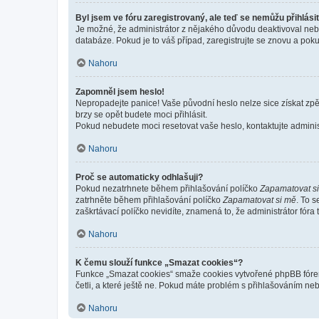
Byl jsem ve fóru zaregistrovaný, ale teď se nemůžu přihlásit
Je možné, že administrátor z nějakého důvodu deaktivoval nebo 
databáze. Pokud je to váš případ, zaregistrujte se znovu a pokus
Nahoru
Zapomněl jsem heslo!
Nepropadejte panice! Vaše původní heslo nelze sice získat zpě
brzy se opět budete moci přihlásit.
Pokud nebudete moci resetovat vaše heslo, kontaktujte administ
Nahoru
Proč se automaticky odhlašuji?
Pokud nezatrhnete během přihlašování políčko
Zapamatovat s
zatrhněte během přihlašování políčko
Zapamatovat si mě
. To 
zaškrtávací políčko nevidíte, znamená to, že administrátor fóra 
Nahoru
K čemu slouží funkce „Smazat cookies“?
Funkce „Smazat cookies“ smaže cookies vytvořené phpBB fórem, 
četli, a které ještě ne. Pokud máte problém s přihlašováním 
Nahoru