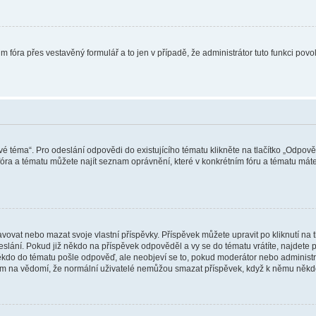
m fóra přes vestavěný formulář a to jen v případě, že administrátor tuto funkci pov
vé téma“. Pro odeslání odpovědi do existujícího tématu klikněte na tlačítko „Odpově
ra a tématu můžete najít seznam oprávnění, které v konkrétním fóru a tématu máte.
vat nebo mazat svoje vlastní příspěvky. Příspěvek můžete upravit po kliknutí na tla
ání. Pokud již někdo na příspěvek odpověděl a vy se do tématu vrátíte, najdete pod
ěkdo do tématu pošle odpověď, ale neobjeví se to, pokud moderátor nebo administr
osím na vědomí, že normální uživatelé nemůžou smazat příspěvek, když k němu něk