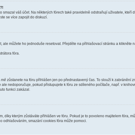
?!
smazal váš účet. Na některých fórech také pravidelně odstraňují uživatele, kteří d
te se více zapojit do diskuzí.
t, ale můžete ho jednoduše resetovat. Přejděte na přihlašovací stránku a klikněte
rátora fóra.
i mě
zůstanete na fóru přihlášen jen po přednastavený čas. To slouží k zabránění zn
se ale nedoporučuje, pokud přistupujete k fóru ze sdíleného počítače, např. v kniho
tuto funkci zakázal.
díky kterým zůstáváte přihlášen ve fóru. Pokud je to povoleno majitelem fóra, můž
nebo odhlašováním, smazání cookies fóra může pomoci.