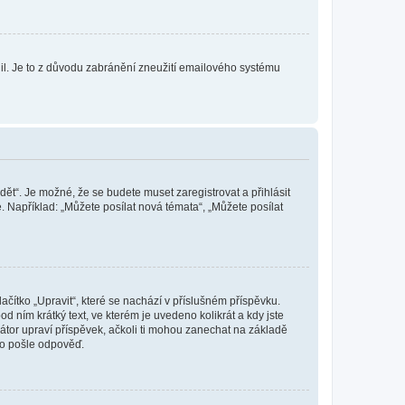
olil. Je to z důvodu zabránění zneužití emailového systému
dět“. Je možné, že se budete muset zaregistrovat a přihlásit
 Například: „Můžete posílat nová témata“, „Můžete posílat
čítko „Upravit“, které se nachází v příslušném příspěvku.
 ním krátký text, ve kterém je uvedeno kolikrát a kdy jste
átor upraví příspěvek, ačkoli ti mohou zanechat na základě
do pošle odpověď.