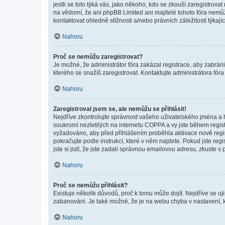
jestli se toto týká vás, jako někoho, kdo se zkouší zaregistro
na vědomí, že ani phpBB Limited ani majitelé tohoto fóra nem
kontaktovat ohledně stížnosti a/nebo právních záležitostí týkajíc
Nahoru
Proč se nemůžu zaregistrovat?
Je možné, že administrátor fóra zakázal registrace, aby zabrán
kterého se snažíš zaregistrovat. Kontaktujte administrátora fór
Nahoru
Zaregistroval jsem se, ale nemůžu se přihlásit!
Nejdříve zkontrolujte správnost vašeho uživatelského jména a 
soukromí nezletilých na internetu COPPA a vy jste během registr
vyžadováno, aby před přihlášením proběhla aktivace nově regis
pokračujte podle instrukcí, které v něm najdete. Pokud jste re
jste si jistí, že jste zadali správnou emailovou adresu, zkuste 
Nahoru
Proč se nemůžu přihlásit?
Existuje několik důvodů, proč k tomu může dojít. Nejdříve se ujis
zabanováni. Je také možné, že je na webu chyba v nastavení, k
Nahoru