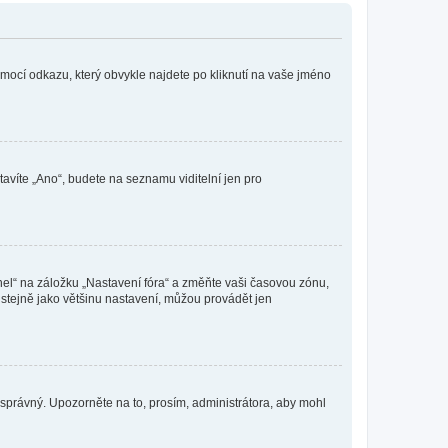
omocí odkazu, který obvykle najdete po kliknutí na vaše jméno
tavíte „Ano“, budete na seznamu viditelní jen pro
nel“ na záložku „Nastavení fóra“ a změňte vaši časovou zónu,
stejně jako většinu nastavení, můžou provádět jen
nesprávný. Upozorněte na to, prosím, administrátora, aby mohl