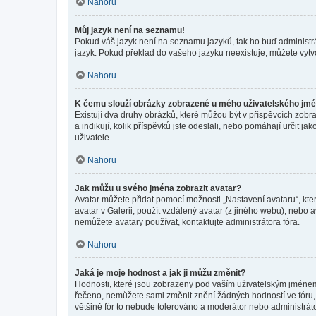
Nahoru
Můj jazyk není na seznamu!
Pokud váš jazyk není na seznamu jazyků, tak ho buď administrát
jazyk. Pokud překlad do vašeho jazyku neexistuje, můžete vytv
Nahoru
K čemu slouží obrázky zobrazené u mého uživatelského jm
Existují dva druhy obrázků, které můžou být v příspěvcích zobr
a indikují, kolik příspěvků jste odeslali, nebo pomáhají určit 
uživatele.
Nahoru
Jak můžu u svého jména zobrazit avatar?
Avatar můžete přidat pomocí možnosti „Nastavení avataru“, kter
avatar v Galerii, použít vzdálený avatar (z jiného webu), nebo a
nemůžete avatary používat, kontaktujte administrátora fóra.
Nahoru
Jaká je moje hodnost a jak ji můžu změnit?
Hodnosti, které jsou zobrazeny pod vaším uživatelským jménem, i
řečeno, nemůžete sami změnit znění žádných hodností ve fóru, 
většině fór to nebude tolerováno a moderátor nebo administrát