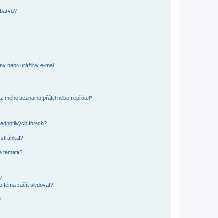
 barvu?
ný nebo urážlivý e-mail!
o/z mého seznamu přátel nebo nepřátel?
jednotlivých fórech?
 stránka!?
 a témata?
?
o téma začít sledovat?
?