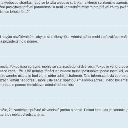
vat na webovou stránku, nebo se to týká webové stránky, na kterou se zkoušíte zareg
ůžou poskytovat právní poradenství a není kontaktním místem pro právní zájmy ja
ích se tohoto fóra?“.
il novým návštěvníkům, aby se stali členy fóra. Administrátor mohl také zakázat va
a a požádejte ho o pomoc.
hesla. Pokud jsou správné, mohly se stát následující dvě věci. Pokud je ve fóru 
ace zadali, že ještě nemáte třináct let, budete muset postupovat podle instrukcí, kt
trovaného účtu a to buď vámi, nebo administrátorem. Tato informace byla zobrazena
gistrační email neobdrželi, mohli jste zadat špatnou emailovou adresu, nebo byl em
s prosbou o pomoc kontaktovat administrátora fóra.
těte, že zadáváte správné uživatelské jméno a heslo. Pokud tomu tak je, kontaktujte a
terá by měla být odstraněna.