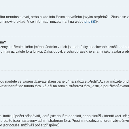
or nenainstaloval, nebo nikdo toto fórum do vašeho jazyka nepřeložil. Zkuste se ze
ořit nový překlad. Více informací můžete najít na webu
phpBB
®.
éna?
azeny u uživatelského jména. Jedním z nich jsou obrázky asociované s vaší hodnost
jakou mají uživatelé fóra funkci. Další, obvykle větší obrázek, je známý jako avatar
ou najdete ve vašem „Uživatelském panelu“ na záložce „Profil“. Avatar můžete přida
vatar nahrát do tohoto fóra. Záleží na administrátorovi fóra, jestli je používání ava
ndikují počet příspěvků, které jste do fóra odeslali, nebo slouží k identifikaci urč
protože jsou nastaveny administrátorem fóra. Prosím, nezatěžujte fórum zbytečným 
or jednoduše sníží váš počet příspěvků.