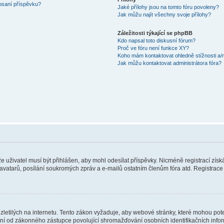
 psaní příspěvku?
Jaké přílohy jsou na tomto fóru povoleny?
Jak můžu najít všechny svoje přílohy?
Záležitosti týkající se phpBB
Kdo napsal toto diskusní fórum?
Proč ve fóru není funkce XY?
Koho mám kontaktovat ohledně stížnosti a/ne
Jak můžu kontaktovat administrátora fóra?
 že uživatel musí být přihlášen, aby mohl odesílat příspěvky. Nicméně registrací zís
 avatarů, posílání soukromých zpráv a e-mailů ostatním členům fóra atd. Registrace 
etilých na internetu. Tento zákon vyžaduje, aby webové stránky, které mohou pot
ní od zákonného zástupce povolující shromažďování osobních identifikačních informac