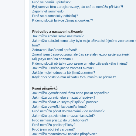
Proč se nemůžu přihlásit?
Byl jsem ve fóru zaregistrovaný, ale teď se nemůžu přihlásit?!
Zapomněl jsem heslo!
Proč se automaticky odhlašuji?
K čemu slouží funkce „Smazat cookies“?
Předvolby a nastavení uživatele
Jak můžu změnit svoje nastavení?
Jak můžu zabránit tomu, aby bylo moje uživatelské jméno zobrazeno 
fóru?
Zobrazení časů není správné!
Změnil jsem časovou zónu, ale čas se stále nezobrazuje správně!
Můj jazyk není na seznamu!
K čemu slouží obrázky zobrazené u mého uživatelského jména?
Jak můžu u svého jména zobrazit avatar?
Jaká je moje hodnost a jak ji můžu změnit?
Když chci poslat e-mail uživateli fóra, musím se přihlásit?
Psaní příspěvků
Jak můžu vytvořit nové téma nebo poslat odpověď?
Jak můžu upravit nebo smazat příspěvek?
Jak můžu přidat ke svým příspěvků podpis?
Jak můžu vytvořit hlasování/anketu?
Proč nemůžu přidat do hlasování více možností?
Jak můžu upravit nebo smazat hlasování?
Proč nemám přístup do určitého fóra?
Proč nemůžu posílat přílohy?
Proč jsem obdržel varování?
Jak můžu moderátorovi nahlásit příspěvek?