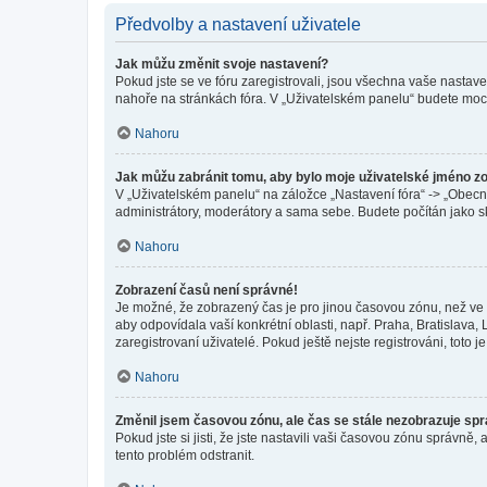
Předvolby a nastavení uživatele
Jak můžu změnit svoje nastavení?
Pokud jste se ve fóru zaregistrovali, jsou všechna vaše nastav
nahoře na stránkách fóra. V „Uživatelském panelu“ budete moc
Nahoru
Jak můžu zabránit tomu, aby bylo moje uživatelské jméno z
V „Uživatelském panelu“ na záložce „Nastavení fóra“ -> „Obec
administrátory, moderátory a sama sebe. Budete počítán jako sk
Nahoru
Zobrazení časů není správné!
Je možné, že zobrazený čas je pro jinou časovou zónu, než ve k
aby odpovídala vaší konkrétní oblasti, např. Praha, Bratislav
zaregistrovaní uživatelé. Pokud ještě nejste registrováni, toto je
Nahoru
Změnil jsem časovou zónu, ale čas se stále nezobrazuje sp
Pokud jste si jisti, že jste nastavili vaši časovou zónu správn
tento problém odstranit.