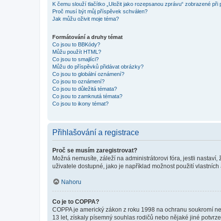
K čemu slouží tlačítko „Uložit jako rozepsanou zprávu“ zobrazené při
Proč musí být můj příspěvek schválen?
Jak můžu oživit moje téma?
Formátování a druhy témat
Co jsou to BBKódy?
Můžu použít HTML?
Co jsou to smajlíci?
Můžu do příspěvků přidávat obrázky?
Co jsou to globální oznámení?
Co jsou to oznámení?
Co jsou to důležitá témata?
Co jsou to zamknutá témata?
Co jsou to ikony témat?
Přihlašování a registrace
Proč se musím zaregistrovat?
Možná nemusíte, záleží na administrátorovi fóra, jestli nastaví,
uživatele dostupné, jako je například možnost použití vlastních
Nahoru
Co je to COPPA?
COPPA je americký zákon z roku 1998 na ochranu soukromí nezl
13 let, získaly písemný souhlas rodičů nebo nějaké jiné potvrze