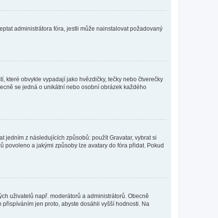
ptat administrátora fóra, jestli může nainstalovat požadovaný
í, které obvykle vypadají jako hvězdičky, tečky nebo čtverečky
 a obecně se jedná o unikátní nebo osobní obrázek každého
t jedním z následujících způsobů: použít Gravatar, vybrat si
tarů povoleno a jakými způsoby lze avatary do fóra přidat. Pokud
itých uživatelů např. moderátorů a administrátorů. Obecně
přispíváním jen proto, abyste dosáhli vyšší hodnosti. Na