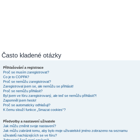
Často kladené otázky
Přihlašování a registrace
Proč se musím zaregistrovat?
Co je to COPPA?
Proč se nemůžu zaregistrovat?
Zaregistroval jsem se, ale nemůžu se přihlásit!
Proč se nemůžu přihlásit?
Byl jsem ve fóru zaregistrovaný, ale teď se nemůžu přihlásit?!
Zapomněl jsem heslo!
Proč se automaticky odhlašuji?
K čemu slouží funkce „Smazat cookies“?
Předvolby a nastavení uživatele
Jak můžu změnit svoje nastavení?
Jak můžu zabránit tomu, aby bylo moje uživatelské jméno zobrazeno na seznamu
uživatelů nacházejících se ve fóru?