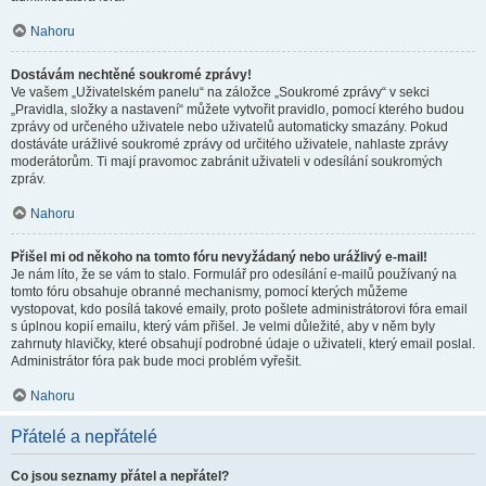
Nahoru
Dostávám nechtěné soukromé zprávy!
Ve vašem „Uživatelském panelu“ na záložce „Soukromé zprávy“ v sekci
„Pravidla, složky a nastavení“ můžete vytvořit pravidlo, pomocí kterého budou
zprávy od určeného uživatele nebo uživatelů automaticky smazány. Pokud
dostáváte urážlivé soukromé zprávy od určitého uživatele, nahlaste zprávy
moderátorům. Ti mají pravomoc zabránit uživateli v odesílání soukromých
zpráv.
Nahoru
Přišel mi od někoho na tomto fóru nevyžádaný nebo urážlivý e-mail!
Je nám líto, že se vám to stalo. Formulář pro odesílání e-mailů používaný na
tomto fóru obsahuje obranné mechanismy, pomocí kterých můžeme
vystopovat, kdo posílá takové emaily, proto pošlete administrátorovi fóra email
s úplnou kopií emailu, který vám přišel. Je velmi důležité, aby v něm byly
zahrnuty hlavičky, které obsahují podrobné údaje o uživateli, který email poslal.
Administrátor fóra pak bude moci problém vyřešit.
Nahoru
Přátelé a nepřátelé
Co jsou seznamy přátel a nepřátel?