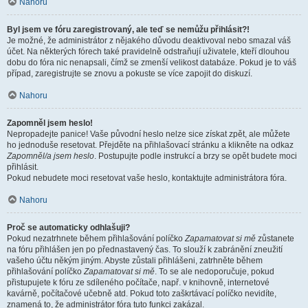
Nahoru
Byl jsem ve fóru zaregistrovaný, ale teď se nemůžu přihlásit?!
Je možné, že administrátor z nějakého důvodu deaktivoval nebo smazal váš
účet. Na některých fórech také pravidelně odstraňují uživatele, kteří dlouhou
dobu do fóra nic nenapsali, čímž se zmenší velikost databáze. Pokud je to váš
případ, zaregistrujte se znovu a pokuste se více zapojit do diskuzí.
Nahoru
Zapomněl jsem heslo!
Nepropadejte panice! Vaše původní heslo nelze sice získat zpět, ale můžete
ho jednoduše resetovat. Přejděte na přihlašovací stránku a klikněte na odkaz
Zapomněl/a jsem heslo
. Postupujte podle instrukcí a brzy se opět budete moci
přihlásit.
Pokud nebudete moci resetovat vaše heslo, kontaktujte administrátora fóra.
Nahoru
Proč se automaticky odhlašuji?
Pokud nezatrhnete během přihlašování políčko
Zapamatovat si mě
zůstanete
na fóru přihlášen jen po přednastavený čas. To slouží k zabránění zneužití
vašeho účtu někým jiným. Abyste zůstali přihlášeni, zatrhněte během
přihlašování políčko
Zapamatovat si mě
. To se ale nedoporučuje, pokud
přistupujete k fóru ze sdíleného počítače, např. v knihovně, internetové
kavárně, počítačové učebně atd. Pokud toto zaškrtávací políčko nevidíte,
znamená to, že administrátor fóra tuto funkci zakázal.