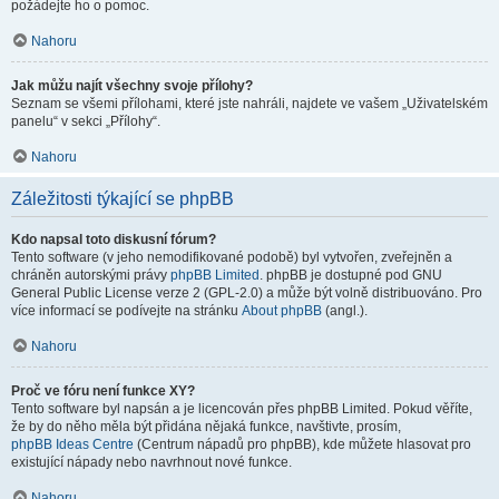
požádejte ho o pomoc.
Nahoru
Jak můžu najít všechny svoje přílohy?
Seznam se všemi přílohami, které jste nahráli, najdete ve vašem „Uživatelském
panelu“ v sekci „Přílohy“.
Nahoru
Záležitosti týkající se phpBB
Kdo napsal toto diskusní fórum?
Tento software (v jeho nemodifikované podobě) byl vytvořen, zveřejněn a
chráněn autorskými právy
phpBB Limited
. phpBB je dostupné pod GNU
General Public License verze 2 (GPL-2.0) a může být volně distribuováno. Pro
více informací se podívejte na stránku
About phpBB
(angl.).
Nahoru
Proč ve fóru není funkce XY?
Tento software byl napsán a je licencován přes phpBB Limited. Pokud věříte,
že by do něho měla být přidána nějaká funkce, navštivte, prosím,
phpBB Ideas Centre
(Centrum nápadů pro phpBB), kde můžete hlasovat pro
existující nápady nebo navrhnout nové funkce.
Nahoru