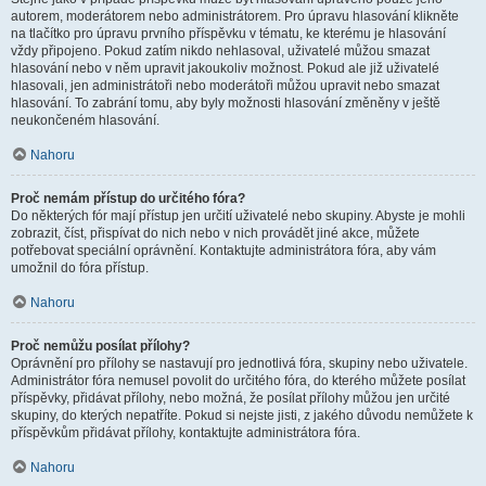
autorem, moderátorem nebo administrátorem. Pro úpravu hlasování klikněte
na tlačítko pro úpravu prvního příspěvku v tématu, ke kterému je hlasování
vždy připojeno. Pokud zatím nikdo nehlasoval, uživatelé můžou smazat
hlasování nebo v něm upravit jakoukoliv možnost. Pokud ale již uživatelé
hlasovali, jen administrátoři nebo moderátoři můžou upravit nebo smazat
hlasování. To zabrání tomu, aby byly možnosti hlasování změněny v ještě
neukončeném hlasování.
Nahoru
Proč nemám přístup do určitého fóra?
Do některých fór mají přístup jen určití uživatelé nebo skupiny. Abyste je mohli
zobrazit, číst, přispívat do nich nebo v nich provádět jiné akce, můžete
potřebovat speciální oprávnění. Kontaktujte administrátora fóra, aby vám
umožnil do fóra přístup.
Nahoru
Proč nemůžu posílat přílohy?
Oprávnění pro přílohy se nastavují pro jednotlivá fóra, skupiny nebo uživatele.
Administrátor fóra nemusel povolit do určitého fóra, do kterého můžete posílat
příspěvky, přidávat přílohy, nebo možná, že posílat přílohy můžou jen určité
skupiny, do kterých nepatříte. Pokud si nejste jisti, z jakého důvodu nemůžete k
příspěvkům přidávat přílohy, kontaktujte administrátora fóra.
Nahoru