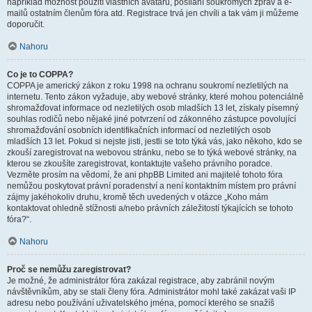
například možnost použití vlastních avatarů, posílání soukromých zpráv a e-
mailů ostatním členům fóra atd. Registrace trvá jen chvíli a tak vám ji můžeme
doporučit.
Nahoru
Co je to COPPA?
COPPA je americký zákon z roku 1998 na ochranu soukromí nezletilých na
internetu. Tento zákon vyžaduje, aby webové stránky, které mohou potenciálně
shromažďovat informace od nezletilých osob mladších 13 let, získaly písemný
souhlas rodičů nebo nějaké jiné potvrzení od zákonného zástupce povolující
shromažďování osobních identifikačních informací od nezletilých osob
mladších 13 let. Pokud si nejste jisti, jestli se toto týká vás, jako někoho, kdo se
zkouší zaregistrovat na webovou stránku, nebo se to týká webové stránky, na
kterou se zkoušíte zaregistrovat, kontaktujte vašeho právního poradce.
Vezměte prosím na vědomí, že ani phpBB Limited ani majitelé tohoto fóra
nemůžou poskytovat právní poradenství a není kontaktním místem pro právní
zájmy jakéhokoliv druhu, kromě těch uvedených v otázce „Koho mám
kontaktovat ohledně stížnosti a/nebo právních záležitostí týkajících se tohoto
fóra?“.
Nahoru
Proč se nemůžu zaregistrovat?
Je možné, že administrátor fóra zakázal registrace, aby zabránil novým
návštěvníkům, aby se stali členy fóra. Administrátor mohl také zakázat vaši IP
adresu nebo používání uživatelského jména, pomocí kterého se snažíš