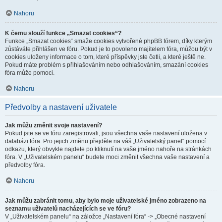
Nahoru
K čemu slouží funkce „Smazat cookies“?
Funkce „Smazat cookies“ smaže cookies vytvořené phpBB fórem, díky kterým
zůstáváte přihlášen ve fóru. Pokud je to povoleno majitelem fóra, můžou být v
cookies uloženy informace o tom, které příspěvky jste četli, a které ještě ne.
Pokud máte problém s přihlašováním nebo odhlašováním, smazání cookies
fóra může pomoci.
Nahoru
Předvolby a nastavení uživatele
Jak můžu změnit svoje nastavení?
Pokud jste se ve fóru zaregistrovali, jsou všechna vaše nastavení uložena v
databázi fóra. Pro jejich změnu přejděte na váš „Uživatelský panel“ pomocí
odkazu, který obvykle najdete po kliknutí na vaše jméno nahoře na stránkách
fóra. V „Uživatelském panelu“ budete moci změnit všechna vaše nastavení a
předvolby fóra.
Nahoru
Jak můžu zabránit tomu, aby bylo moje uživatelské jméno zobrazeno na
seznamu uživatelů nacházejících se ve fóru?
V „Uživatelském panelu“ na záložce „Nastavení fóra“ -> „Obecné nastavení