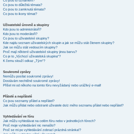
Co jsou to oznámení?
Co jsou to důležitá témata?
Co jsou to zamknutá témata?
Co jsou to ikony témat?
Uživatelské úrovně a skupiny
Kdo jsou to administrátoři?
Kdo jsou to moderátoři?
Co jsou to uživatelské skupiny?
Kde najdu seznam uživatelských skupin a jak se můžu stát členem skupiny?
Jak se můžu stát vedoucím skupiny?
Proč mají některé uživatelské skupiny jinou barvu?
Co je to „Výchozí uživatelská skupina“?
K čemu slouží odkaz „Tým“?
Soukromé zprávy
Nemůžu posílat soukromé zprávy!
Dostávám nechtěné soukromé zprávy!
Přišel mi od někoho na tomto fóru nevyžádaný nebo urážlivý e-mail!
Přátelé a nepřátelé
Co jsou seznamy přátel a nepřátel?
Jak můžu přidat nebo odstranit uživatele do/z mého seznamu přátel nebo nepřátel?
Vyhledávání ve fóru
Jak můžu vyhledávat na celém fóru nebo v jednotlivých fórech?
Proč moje vyhledávání nic nenašlo?
Proč se mi po vyhledávání zobrazí prázdná stránka!?