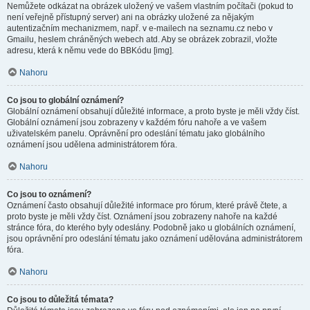
Nemůžete odkázat na obrázek uložený ve vašem vlastním počítači (pokud to
není veřejně přístupný server) ani na obrázky uložené za nějakým
autentizačním mechanizmem, např. v e-mailech na seznamu.cz nebo v
Gmailu, heslem chráněných webech atd. Aby se obrázek zobrazil, vložte
adresu, která k němu vede do BBKódu [img].
Nahoru
Co jsou to globální oznámení?
Globální oznámení obsahují důležité informace, a proto byste je měli vždy číst.
Globální oznámení jsou zobrazeny v každém fóru nahoře a ve vašem
uživatelském panelu. Oprávnění pro odeslání tématu jako globálního
oznámení jsou udělena administrátorem fóra.
Nahoru
Co jsou to oznámení?
Oznámení často obsahují důležité informace pro fórum, které právě čtete, a
proto byste je měli vždy číst. Oznámení jsou zobrazeny nahoře na každé
stránce fóra, do kterého byly odeslány. Podobně jako u globálních oznámení,
jsou oprávnění pro odeslání tématu jako oznámení udělována administrátorem
fóra.
Nahoru
Co jsou to důležitá témata?