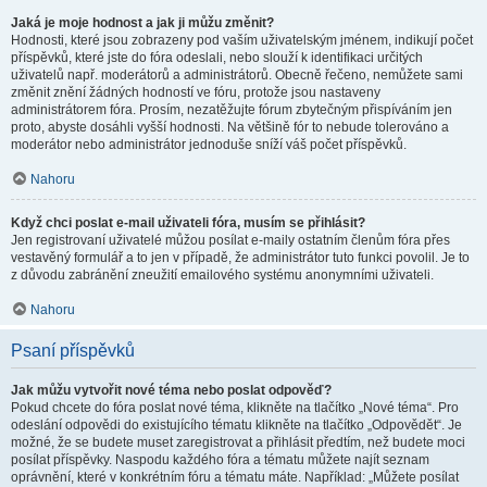
Jaká je moje hodnost a jak ji můžu změnit?
Hodnosti, které jsou zobrazeny pod vaším uživatelským jménem, indikují počet
příspěvků, které jste do fóra odeslali, nebo slouží k identifikaci určitých
uživatelů např. moderátorů a administrátorů. Obecně řečeno, nemůžete sami
změnit znění žádných hodností ve fóru, protože jsou nastaveny
administrátorem fóra. Prosím, nezatěžujte fórum zbytečným přispíváním jen
proto, abyste dosáhli vyšší hodnosti. Na většině fór to nebude tolerováno a
moderátor nebo administrátor jednoduše sníží váš počet příspěvků.
Nahoru
Když chci poslat e-mail uživateli fóra, musím se přihlásit?
Jen registrovaní uživatelé můžou posílat e-maily ostatním členům fóra přes
vestavěný formulář a to jen v případě, že administrátor tuto funkci povolil. Je to
z důvodu zabránění zneužití emailového systému anonymními uživateli.
Nahoru
Psaní příspěvků
Jak můžu vytvořit nové téma nebo poslat odpověď?
Pokud chcete do fóra poslat nové téma, klikněte na tlačítko „Nové téma“. Pro
odeslání odpovědi do existujícího tématu klikněte na tlačítko „Odpovědět“. Je
možné, že se budete muset zaregistrovat a přihlásit předtím, než budete moci
posílat příspěvky. Naspodu každého fóra a tématu můžete najít seznam
oprávnění, které v konkrétním fóru a tématu máte. Například: „Můžete posílat