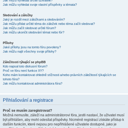
Jak můžu vyhledat určité uživatele?
Jak můžu vyhledat svoje vlastní příspěvky a témata?
Sledování a záložky
Jaký je rozdíl mezi záložkami a sledováním?
Jak můžu přidat určité téma do záložek nebo téma začít sledovat?
Jak můžu začít sledovat určité fórum?
Jak můžu ukončit sledování témat nebo fór?
Přílohy
Jaké přílohy jsou na tomto fóru povoleny?
Jak můžu najít všechny svoje přílohy?
Záležitosti týkající se phpBB
Kdo napsal toto diskusní fórum?
Proč ve fóru není funkce XY?
Koho mám kontaktovat ohledně stížnosti a/nebo právních záležitostí týkajících se
tohoto fóra?
Jak můžu kontaktovat administrátora fóra?
Přihlašování a registrace
Proč se musím zaregistrovat?
Možná nemusíte, záleží na administrátorovi fóra, jestli nastaví, že uživatel musí
být přihlášen, aby mohl odesílat příspěvky. Nicméně registrací získáte přístup k
dalším funkcím, které nejsou pro nepřihlášené uživatele dostupné, jako je