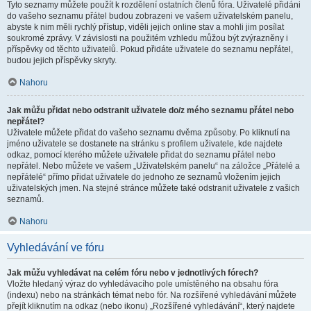
Tyto seznamy můžete použít k rozdělení ostatních členů fóra. Uživatelé přidáni
do vašeho seznamu přátel budou zobrazeni ve vašem uživatelském panelu,
abyste k nim měli rychlý přístup, viděli jejich online stav a mohli jim posílat
soukromé zprávy. V závislosti na použitém vzhledu můžou být zvýrazněny i
příspěvky od těchto uživatelů. Pokud přidáte uživatele do seznamu nepřátel,
budou jejich příspěvky skryty.
Nahoru
Jak můžu přidat nebo odstranit uživatele do/z mého seznamu přátel nebo
nepřátel?
Uživatele můžete přidat do vašeho seznamu dvěma způsoby. Po kliknutí na
jméno uživatele se dostanete na stránku s profilem uživatele, kde najdete
odkaz, pomocí kterého můžete uživatele přidat do seznamu přátel nebo
nepřátel. Nebo můžete ve vašem „Uživatelském panelu“ na záložce „Přátelé a
nepřátelé“ přímo přidat uživatele do jednoho ze seznamů vložením jejich
uživatelských jmen. Na stejné stránce můžete také odstranit uživatele z vašich
seznamů.
Nahoru
Vyhledávání ve fóru
Jak můžu vyhledávat na celém fóru nebo v jednotlivých fórech?
Vložte hledaný výraz do vyhledávacího pole umístěného na obsahu fóra
(indexu) nebo na stránkách témat nebo fór. Na rozšířené vyhledávání můžete
přejít kliknutím na odkaz (nebo ikonu) „Rozšířené vyhledávání“, který najdete