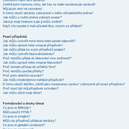
Zobrazení časů není správné!
Změnil jsem časovou zónu, ale čas se stále nezobrazuje správně!
Můj jazyk není na seznamu!
K čemu slouží obrázky zobrazené u mého uživatelského jména?
Jak můžu u svého jména zobrazit avatar?
Jaká je moje hodnost a jak ji můžu změnit?
Když chci poslat e-mail uživateli fóra, musím se přihlásit?
Psaní příspěvků
Jak můžu vytvořit nové téma nebo poslat odpověď?
Jak můžu upravit nebo smazat příspěvek?
Jak můžu přidat ke svým příspěvků podpis?
Jak můžu vytvořit hlasování/anketu?
Proč nemůžu přidat do hlasování více možností?
Jak můžu upravit nebo smazat hlasování?
Proč nemám přístup do určitého fóra?
Proč nemůžu posílat přílohy?
Proč jsem obdržel varování?
Jak můžu moderátorovi nahlásit příspěvek?
K čemu slouží tlačítko „Uložit jako rozepsanou zprávu“ zobrazené při psaní příspěvku?
Proč musí být můj příspěvek schválen?
Jak můžu oživit moje téma?
Formátování a druhy témat
Co jsou to BBKódy?
Můžu použít HTML?
Co jsou to smajlíci?
Můžu do příspěvků přidávat obrázky?
Co jsou to globální oznámení?