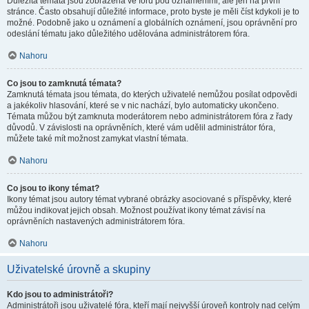
Důležitá témata jsou zobrazena ve fóru pod oznámeními, ale jen na první
stránce. Často obsahují důležité informace, proto byste je měli číst kdykoli je to
možné. Podobně jako u oznámení a globálních oznámení, jsou oprávnění pro
odeslání tématu jako důležitého udělována administrátorem fóra.
Nahoru
Co jsou to zamknutá témata?
Zamknutá témata jsou témata, do kterých uživatelé nemůžou posílat odpovědi
a jakékoliv hlasování, které se v nic nachází, bylo automaticky ukončeno.
Témata můžou být zamknuta moderátorem nebo administrátorem fóra z řady
důvodů. V závislosti na oprávněních, které vám udělil administrátor fóra,
můžete také mít možnost zamykat vlastní témata.
Nahoru
Co jsou to ikony témat?
Ikony témat jsou autory témat vybrané obrázky asociované s příspěvky, které
můžou indikovat jejich obsah. Možnost používat ikony témat závisí na
oprávněních nastavených administrátorem fóra.
Nahoru
Uživatelské úrovně a skupiny
Kdo jsou to administrátoři?
Administrátoři jsou uživatelé fóra, kteří mají nejvyšší úroveň kontroly nad celým