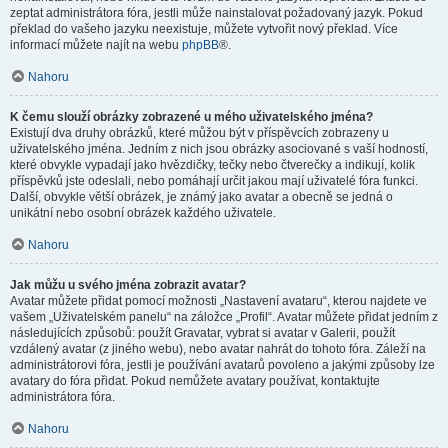
zeptat administrátora fóra, jestli může nainstalovat požadovaný jazyk. Pokud
překlad do vašeho jazyku neexistuje, můžete vytvořit nový překlad. Více
informací můžete najít na webu
phpBB
®.
Nahoru
K čemu slouží obrázky zobrazené u mého uživatelského jména?
Existují dva druhy obrázků, které můžou být v příspěvcích zobrazeny u
uživatelského jména. Jedním z nich jsou obrázky asociované s vaší hodností,
které obvykle vypadají jako hvězdičky, tečky nebo čtverečky a indikují, kolik
příspěvků jste odeslali, nebo pomáhají určit jakou mají uživatelé fóra funkci.
Další, obvykle větší obrázek, je známý jako avatar a obecně se jedná o
unikátní nebo osobní obrázek každého uživatele.
Nahoru
Jak můžu u svého jména zobrazit avatar?
Avatar můžete přidat pomocí možnosti „Nastavení avataru“, kterou najdete ve
vašem „Uživatelském panelu“ na záložce „Profil“. Avatar můžete přidat jedním z
následujících způsobů: použít Gravatar, vybrat si avatar v Galerii, použít
vzdálený avatar (z jiného webu), nebo avatar nahrát do tohoto fóra. Záleží na
administrátorovi fóra, jestli je používání avatarů povoleno a jakými způsoby lze
avatary do fóra přidat. Pokud nemůžete avatary používat, kontaktujte
administrátora fóra.
Nahoru