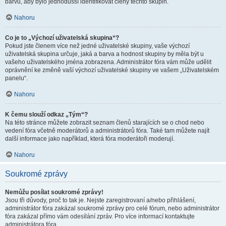
barvu, aby bylo jednodušší identifikovat členy těchto skupin.
Nahoru
Co je to „Výchozí uživatelská skupina“?
Pokud jste členem více než jedné uživatelské skupiny, vaše výchozí
uživatelská skupina určuje, jaká a barva a hodnost skupiny by měla být u
vašeho uživatelského jména zobrazena. Administrátor fóra vám může udělit
oprávnění ke změně vaší výchozí uživatelské skupiny ve vašem „Uživatelském
panelu“.
Nahoru
K čemu slouží odkaz „Tým“?
Na této stránce můžete zobrazit seznam členů starajících se o chod nebo
vedení fóra včetně moderátorů a administrátorů fóra. Také tam můžete najít
další informace jako například, která fóra moderátoři moderují.
Nahoru
Soukromé zprávy
Nemůžu posílat soukromé zprávy!
Jsou tři důvody, proč to tak je. Nejste zaregistrovaní a/nebo přihlášení,
administrátor fóra zakázal soukromé zprávy pro celé fórum, nebo administrátor
fóra zakázal přímo vám odesílání zpráv. Pro více informací kontaktujte
administrátora fóra.