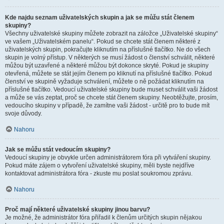
Kde najdu seznam uživatelských skupin a jak se můžu stát členem
skupiny?
Všechny uživatelské skupiny můžete zobrazit na záložce „Uživatelské skupiny“
ve vašem „Uživatelském panelu“. Pokud se chcete stát členem některé z
uživatelských skupin, pokračujte kliknutím na příslušné tlačítko. Ne do všech
skupin je volný přístup. V některých se musí žádost o členství schválit, některé
můžou být uzavřené a některé můžou být dokonce skryté. Pokud je skupiny
otevřená, můžete se stát jejím členem po kliknutí na příslušné tlačítko. Pokud
členství ve skupině vyžaduje schválení, můžete o ně požádat kliknutím na
příslušné tlačítko. Vedoucí uživatelské skupiny bude muset schválit vaši žádost
a může se vás zeptat, proč se chcete stát členem skupiny. Neobtěžujte, prosím,
vedoucího skupiny v případě, že zamítne vaši žádost - určitě pro to bude mít
svoje důvody.
Nahoru
Jak se můžu stát vedoucím skupiny?
Vedoucí skupiny je obvykle určen administrátorem fóra při vytváření skupiny.
Pokud máte zájem o vytvoření uživatelské skupiny, měli byste nejdříve
kontaktovat administrátora fóra - zkuste mu poslat soukromou zprávu.
Nahoru
Proč mají některé uživatelské skupiny jinou barvu?
Je možné, že administrátor fóra přiřadil k členům určitých skupin nějakou