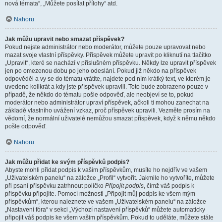
nová témata“, „Můžete posílat přílohy“ atd.
Nahoru
Jak můžu upravit nebo smazat příspěvek?
Pokud nejste administrátor nebo moderátor, můžete pouze upravovat nebo
mazat svoje vlastní příspěvky. Příspěvek můžete upravit po kliknutí na tlačítko
„Upravit“, které se nachází v příslušném příspěvku. Někdy lze upravit příspěvek
jen po omezenou dobu po jeho odeslání. Pokud již někdo na příspěvek
odpověděl a vy se do tématu vrátíte, najdete pod ním krátký text, ve kterém je
uvedeno kolikrát a kdy jste příspěvek upravili. Toto bude zobrazeno pouze v
případě, že někdo do tématu pošle odpověď, ale neobjeví se to, pokud
moderátor nebo administrátor upraví příspěvek, ačkoli ti mohou zanechat na
základě vlastního uvážení vzkaz, proč příspěvek upravili. Vezměte prosím na
vědomí, že normální uživatelé nemůžou smazat příspěvek, když k němu někdo
pošle odpověď.
Nahoru
Jak můžu přidat ke svým příspěvků podpis?
Abyste mohli přidat podpis k vašim příspěvkům, musíte ho nejdřív ve vašem
„Uživatelském panelu“ na záložce „Profil“ vytvořit. Jakmile ho vytvoříte, můžete
při psaní příspěvku zatrhnout políčko
Připojit podpis
, čímž váš podpis k
příspěvku připojíte. Pomocí možnosti „Připojit můj podpis ke všem mým
příspěvkům“, kterou naleznete ve vašem „Uživatelském panelu“ na záložce
„Nastavení fóra“ v sekci „Výchozí nastavení příspěvků“ můžete automaticky
připojit váš podpis ke všem vašim příspěvkům. Pokud to uděláte, můžete stále