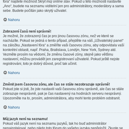
fóra“ najdete možnost
Skrýt můj online stav
. Pokud u této možnosti nastavíte
„Ano“, budete na seznamu viditelní jen pro administrátory, moderátory a sama
sebe. Budete počítán jako skrytý uživatel.
Nahoru
Zobrazení časů není správné!
Je možné, že zobrazený čas je pro jinou časovou zónu, než ve které se
nacházíte. Pokud se jedná o tento případ, přejděte na váš „Uživatelský panel“
na záložku „Nastavení fóra“ a změňte vaši časovou zónu, aby odpovídala vaší
konkrétní oblasti, např. Praha, Bratislava, Londýn, New York, Sydney atd.
Vezměte prosím na vědomí, že změnu časové zóny, stejně jako většinu
nastavení, můžou provádět jen zaregistrovaní uživatelé. Pokud ještě nejste
registrováni, toto je dobrý důvod, proč tak učinit.
Nahoru
Změnil jsem časovou zónu, ale čas se stále nezobrazuje správně!
Pokud jste si jisti, že jste nastavili vaši časovou zónu správně, ale čas se stále
zobrazuje nesprávně, pak je čas nastavený na hodinách serveru nesprávný.
Upozorněte na to, prosím, administrátora, aby mohl tento problém odstranit.
Nahoru
Můj jazyk není na seznamu!
Pokud váš jazyk není na seznamu jazyků, tak ho buď administrátor
nenainstaloval, nebo nikdo toto fórum do vašeho jazyka nepřeložil. Zkuste se