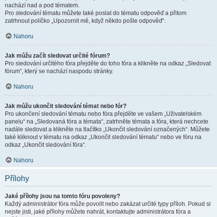
nachází nad a pod tématem.
Pro sledování tématu můžete také poslat do tématu odpověď a přitom
zatrhnout políčko „Upozornit mě, když někdo pošle odpověď“.
Nahoru
Jak můžu začít sledovat určité fórum?
Pro sledování určitého fóra přejděte do toho fóra a klikněte na odkaz „Sledovat
fórum“, který se nachází naspodu stránky.
Nahoru
Jak můžu ukončit sledování témat nebo fór?
Pro ukončení sledování tématu nebo fóra přejděte ve vašem „Uživatelském
panelu“ na „Sledovaná fóra a témata“, zatrhněte témata a fóra, která nechcete
nadále sledovat a klikněte na tlačítko „Ukončit sledování označených“. Můžete
také kliknout v tématu na odkaz „Ukončit sledování tématu“ nebo ve fóru na
odkaz „Ukončit sledování fóra“.
Nahoru
Přílohy
Jaké přílohy jsou na tomto fóru povoleny?
Každý administrátor fóra může povolit nebo zakázat určité typy příloh. Pokud si
nejste jisti, jaké přílohy můžete nahrát, kontaktujte administrátora fóra a