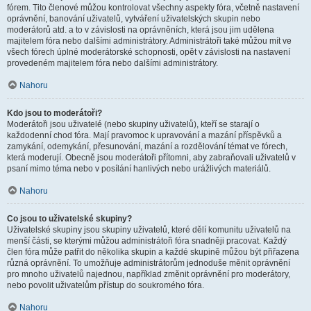
fórem. Tito členové můžou kontrolovat všechny aspekty fóra, včetně nastavení
oprávnění, banování uživatelů, vytváření uživatelských skupin nebo
moderátorů atd. a to v závislosti na oprávněních, která jsou jim udělena
majitelem fóra nebo dalšími administrátory. Administrátoři také můžou mít ve
všech fórech úplné moderátorské schopnosti, opět v závislosti na nastavení
provedeném majitelem fóra nebo dalšími administrátory.
Nahoru
Kdo jsou to moderátoři?
Moderátoři jsou uživatelé (nebo skupiny uživatelů), kteří se starají o
každodenní chod fóra. Mají pravomoc k upravování a mazání příspěvků a
zamykání, odemykání, přesunování, mazání a rozdělování témat ve fórech,
která moderují. Obecně jsou moderátoři přítomni, aby zabraňovali uživatelů v
psaní mimo téma nebo v posílání hanlivých nebo urážlivých materiálů.
Nahoru
Co jsou to uživatelské skupiny?
Uživatelské skupiny jsou skupiny uživatelů, které dělí komunitu uživatelů na
menší části, se kterými můžou administrátoři fóra snadněji pracovat. Každý
člen fóra může patřit do několika skupin a každé skupině můžou být přiřazena
různá oprávnění. To umožňuje administrátorům jednoduše měnit oprávnění
pro mnoho uživatelů najednou, například změnit oprávnění pro moderátory,
nebo povolit uživatelům přístup do soukromého fóra.
Nahoru