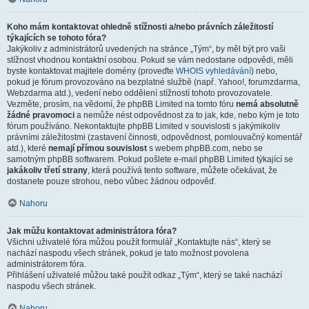
Koho mám kontaktovat ohledně stížnosti a/nebo právních záležitostí
týkajících se tohoto fóra?
Jakýkoliv z administrátorů uvedených na stránce „Tým“, by měl být pro vaši
stížnost vhodnou kontaktní osobou. Pokud se vám nedostane odpovědi, měli
byste kontaktovat majitele domény (proveďte
WHOIS vyhledávání
) nebo,
pokud je fórum provozováno na bezplatné službě (např. Yahoo!, forumzdarma,
Webzdarma atd.), vedení nebo oddělení stížností tohoto provozovatele.
Vezměte, prosím, na vědomí, že phpBB Limited na tomto fóru
nemá absolutně
žádné pravomoci
a nemůže nést odpovědnost za to jak, kde, nebo kým je toto
fórum používáno. Nekontaktujte phpBB Limited v souvislosti s jakýmikoliv
právními záležitostmi (zastavení činnosti, odpovědnost, pomlouvačný komentář
atd.), které
nemají přímou souvislost
s webem phpBB.com, nebo se
samotným phpBB softwarem. Pokud pošlete e-mail phpBB Limited týkající se
jakákoliv třetí strany
, která používá tento software, můžete očekávat, že
dostanete pouze strohou, nebo vůbec žádnou odpověď.
Nahoru
Jak můžu kontaktovat administrátora fóra?
Všichni uživatelé fóra můžou použít formulář „Kontaktujte nás“, který se
nachází naspodu všech stránek, pokud je tato možnost povolena
administrátorem fóra.
Přihlášení uživatelé můžou také použít odkaz „Tým“, který se také nachází
naspodu všech stránek.
Nahoru