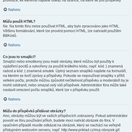
průvodce, ke kterému najdete odkaz na stránce, na které se píší příspěvky.
Nahoru
Můžu použít HTML?
Ne. Na tomto fóru nelze používat HTML, aby bylo zpracováno jako HTML.
Většinu formátování, které lze provést pomocí HTML, lze nahradit použitím
BBKódů.
Nahoru
Co jsou to smajlíci?
Smajlíci nebo emotikony jsou malé obrázky, které můžou být použity k
vyjádření pocitů a vytvořeny za použití krátkého kódu, např. kód :) znamená
radost a kód :( znamená smutek. Úplný seznam smajlíků najdete na formuláři,
na kterém se tvoří zprávy a příspěvky. Pokuste se nepoužívat smajlíky v příliš
velkém počtu, protože můžou způsobit nečitelnost příspěvku a moderátoři by je
mohli odstranit, nebo smazat celý váš příspěvek. Administrátor fóra může také
nastavit omezení počtu smajlíků, které lze v příspěvku použít.
Nahoru
Můžu do příspěvků přidávat obrázky?
Ano, obrázky můžou být ve vašich příspěvcích zobrazeny. Pokud administrátor
povolil ve fóru používání příloh, budete moci nahrát obrázek do fóra. V
opačném případě musíte odkázat na obrázek, který se nachází na veřejně
přístupném webovém serveru, např. http://www.priklad.cz/muj-obrazek.gif.