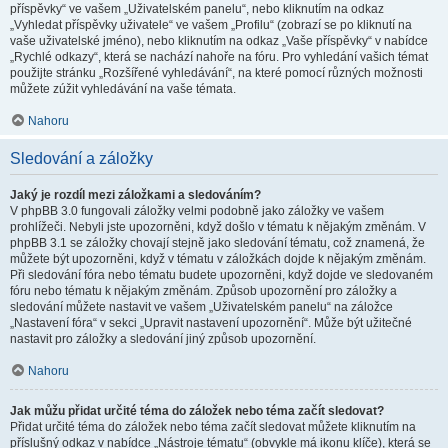
příspěvky“ ve vašem „Uživatelském panelu“, nebo kliknutím na odkaz
„Vyhledat příspěvky uživatele“ ve vašem „Profilu“ (zobrazí se po kliknutí na
vaše uživatelské jméno), nebo kliknutím na odkaz „Vaše příspěvky“ v nabídce
„Rychlé odkazy“, která se nachází nahoře na fóru. Pro vyhledání vašich témat
použijte stránku „Rozšířené vyhledávání“, na které pomocí různých možnosti
můžete zúžit vyhledávání na vaše témata.
Nahoru
Sledování a záložky
Jaký je rozdíl mezi záložkami a sledováním?
V phpBB 3.0 fungovali záložky velmi podobně jako záložky ve vašem
prohlížeči. Nebyli jste upozorněni, když došlo v tématu k nějakým změnám. V
phpBB 3.1 se záložky chovají stejně jako sledování tématu, což znamená, že
můžete být upozorněni, když v tématu v záložkách dojde k nějakým změnám.
Při sledování fóra nebo tématu budete upozorněni, když dojde ve sledovaném
fóru nebo tématu k nějakým změnám. Způsob upozornění pro záložky a
sledování můžete nastavit ve vašem „Uživatelském panelu“ na záložce
„Nastavení fóra“ v sekci „Upravit nastavení upozornění“. Může být užitečné
nastavit pro záložky a sledování jiný způsob upozornění.
Nahoru
Jak můžu přidat určité téma do záložek nebo téma začít sledovat?
Přidat určité téma do záložek nebo téma začít sledovat můžete kliknutím na
příslušný odkaz v nabídce „Nástroje tématu“ (obvykle má ikonu klíče), která se