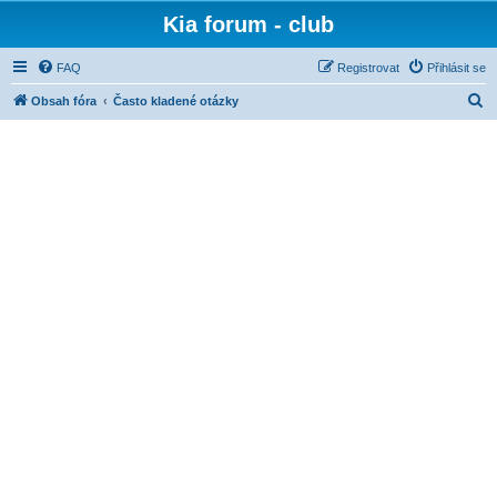
Kia forum - club
FAQ
Registrovat
Přihlásit se
H
Obsah fóra
Často kladené otázky
l
e
d
a
t