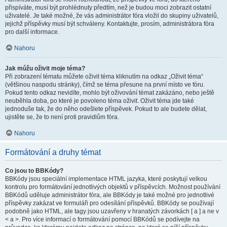
přispíváte, musí být prohlédnuty předtím, než je budou moci zobrazit ostatní
uživatelé. Je také možné, že vás administrátor fóra vložil do skupiny uživatelů,
jejichž příspěvky musí být schváleny. Kontaktujte, prosím, administrátora fóra
pro další informace.
Nahoru
Jak můžu oživit moje téma?
Při zobrazení tématu můžete oživit téma kliknutím na odkaz „Oživit téma“
(většinou naspodu stránky), čímž se téma přesune na první místo ve fóru.
Pokud tento odkaz nevidíte, mohlo být oživování témat zakázáno, nebo ještě
neuběhla doba, po které je povoleno téma oživit. Oživit téma jde také
jednoduše tak, že do něho odešlete příspěvek. Pokud to ale budete dělat,
ujistěte se, že to není proti pravidlům fóra.
Nahoru
Formátování a druhy témat
Co jsou to BBKódy?
BBKódy jsou speciální implementace HTML jazyka, které poskytují velkou
kontrolu pro formátování jednotlivých objektů v příspěvcích. Možnost používání
BBKódů uděluje administrátor fóra, ale BBKódy je také možné pro jednotlivé
příspěvky zakázat ve formuláři pro odesílání příspěvků. BBKódy se používají
podobně jako HTML, ale tagy jsou uzavřeny v hranatých závorkách [ a ] a ne v
< a >. Pro více informací o formátování pomocí BBKódů se podívejte na