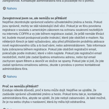
zaregistrovat. Kontaktujte administrátora fóra a požádejte ho o pomoc.
Nahoru
Zaregistroval jsem se, ale nemůžu se přihlásit!
Nejdříve zkontrolujte správnost vašeho uživatelského jména a hesla. Pokud
jsou správné, mohly se stát následující dvě věci. Pokud je ve fóru povolena
registrace v souladu s americkým zákonem na ochranu soukromí nezletilých
na internetu COPPA a vy jste během registrace zadali, že ještě nemáte třináct
let, budete muset postupovat podle instrukcí, které jste obdrželi e-mailem. Na
některých fórech je také vyžadováno, aby před přihlášením proběhla aktivace
nově registrovaného účtu a to buď vámi, nebo administrátorem. Tato informace
byla zobrazena během registrace. Pokud jste obdrželi registrační email,
pokračujte podle instrukcí, které v něm najdete. Pokud jste registrační email
neobdrželi, mohli jste zadat špatnou emailovou adresu, nebo byl email
zachycen spam filtrem a skončil ve složce se spamy. Pokud jste si jistí, že jste
zadali správnou emailovou adresu, zkuste s prosbou o pomoc kontaktovat
administrátora fóra.
Nahoru
Proč se nemůžu přihlásit?
Existuje několik důvodů, proč k tomu může dojít. Nejdříve se ujistěte, že
zadáváte správné uživatelské jméno a heslo. Pokud tomu tak je, kontaktujte
administrátora fóra, abyste se ujistili, že jste nebyli zabanováni. Je také možné,
že je na webu chyba v nastavení, která by měla být odstraněna.