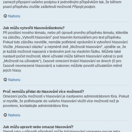
zamezit připojení vašeho podpisu k jednotlivým příspěvkům tak, že během
psaní příspěvku zrušíte zaškrtnutí možnosti
Připojit podpis
.
Nahoru
Jak můžu vytvořit hlasování/anketu?
Při posílání nového tématu, nebo při úpravě prvního příspěvku tématu, klikněte
na záložku „Vytvořit hlasování“ pod hlavním formulářem pro text příspěvku.
Pokud tuto záložku nevidíte, nemáte potřebné oprávnění k vytvoření hlasování.
Vložte „Hlasovací otázku“ a nejméně dvě „Možnosti hlasování“, ujistěte se, že
je každá možnost napsaná v textovém poli na vlastním řádku. Můžete také
nastavit počet možností, které uživatel může během hlasování vybrat (v poli
„Možností na uživatele“), časové omezení trvání hlasování ve dnech (0 pro
časově neomezené hlasování) a nakonec můžete povolit uživatelům měnit
jejich hlasy.
Nahoru
Proč nemůžu přidat do hlasování více možností?
Omezení počtu možností v hlasování je nastaveno administrátorem fóra. Pokud
si myslíte, že potřebujete do vašeho hlasování vložit více možností než je
povoleno, kontaktujte administrátora fóra.
Nahoru
Jak můžu upravit nebo smazat hlasování?
Stejně jako v případě příspěvků může být hlasování upraveno pouze jeho