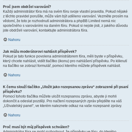
Proč jsem obdržel varování?
Každý administrátor fóra má na svém fóru svoje vlastní pravidla. Pokud nějaké
z těchto pravidel porušíte, může vám být uděleno varování. Vezměte prosím na
vědomí, že toto je rozhodnutí administrátora a phpBB Limited nemá nic
společného s varováními na daném fóru. Pokud si nejste jisti, z jakého důvodu
jste obdrželi varování, kontaktujte administrátora fóra.
Nahoru
Jak můžu moderátorovi nahlásit příspěvek?
Pokud je tato funkce povolena administrátorem fóra, měli byste v příspěvku,
který chcete nahlásit, vidět tlačítko (ikonu) pro nahlášení příspěvku. Po kliknutí
na tlačítko se zobrazí formulář, pomocí kterého můžete příspěvek nahlásit.
Nahoru
K čemu slouží tlačítko „Uložit jako rozepsanou zprávu“ zobrazené při psaní
příspěvku?
Pomocí tohoto tlačítka můžete uložit rozepsanou zprávu, abyste ji mohli
dokončit a odeslat později. Pro načtení rozepsaných zpráv přejděte na váš
„Uživatelský panel“, ve kterém naleznete odkaz na vaše rozepsané zprávy.
Nahoru
Proč musí být můj příspěvek schválen?
Administrátor fóra se mohl rozhodnout, že příspěvky ve fóru, do kterého