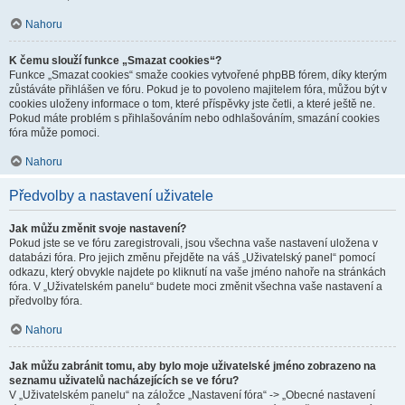
Nahoru
K čemu slouží funkce „Smazat cookies“?
Funkce „Smazat cookies“ smaže cookies vytvořené phpBB fórem, díky kterým
zůstáváte přihlášen ve fóru. Pokud je to povoleno majitelem fóra, můžou být v
cookies uloženy informace o tom, které příspěvky jste četli, a které ještě ne.
Pokud máte problém s přihlašováním nebo odhlašováním, smazání cookies
fóra může pomoci.
Nahoru
Předvolby a nastavení uživatele
Jak můžu změnit svoje nastavení?
Pokud jste se ve fóru zaregistrovali, jsou všechna vaše nastavení uložena v
databázi fóra. Pro jejich změnu přejděte na váš „Uživatelský panel“ pomocí
odkazu, který obvykle najdete po kliknutí na vaše jméno nahoře na stránkách
fóra. V „Uživatelském panelu“ budete moci změnit všechna vaše nastavení a
předvolby fóra.
Nahoru
Jak můžu zabránit tomu, aby bylo moje uživatelské jméno zobrazeno na
seznamu uživatelů nacházejících se ve fóru?
V „Uživatelském panelu“ na záložce „Nastavení fóra“ -> „Obecné nastavení