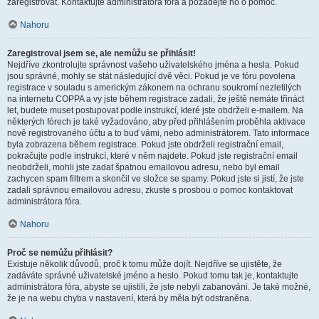
zaregistrovat. Kontaktujte administrátora fóra a požádejte ho o pomoc.
Nahoru
Zaregistroval jsem se, ale nemůžu se přihlásit!
Nejdříve zkontrolujte správnost vašeho uživatelského jména a hesla. Pokud
jsou správné, mohly se stát následující dvě věci. Pokud je ve fóru povolena
registrace v souladu s americkým zákonem na ochranu soukromí nezletilých
na internetu COPPA a vy jste během registrace zadali, že ještě nemáte třináct
let, budete muset postupovat podle instrukcí, které jste obdrželi e-mailem. Na
některých fórech je také vyžadováno, aby před přihlášením proběhla aktivace
nově registrovaného účtu a to buď vámi, nebo administrátorem. Tato informace
byla zobrazena během registrace. Pokud jste obdrželi registrační email,
pokračujte podle instrukcí, které v něm najdete. Pokud jste registrační email
neobdrželi, mohli jste zadat špatnou emailovou adresu, nebo byl email
zachycen spam filtrem a skončil ve složce se spamy. Pokud jste si jistí, že jste
zadali správnou emailovou adresu, zkuste s prosbou o pomoc kontaktovat
administrátora fóra.
Nahoru
Proč se nemůžu přihlásit?
Existuje několik důvodů, proč k tomu může dojít. Nejdříve se ujistěte, že
zadáváte správné uživatelské jméno a heslo. Pokud tomu tak je, kontaktujte
administrátora fóra, abyste se ujistili, že jste nebyli zabanováni. Je také možné,
že je na webu chyba v nastavení, která by měla být odstraněna.