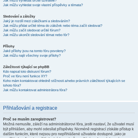
Jak můžu vyhledat určité uživatele?
Jak můžu vyhledat svoje vlastní příspěvky a témata?
Sledování a záložky
Jaký je rozdíl mezi záložkami a sledováním?
Jak můžu přidat určité téma do záložek nebo téma začít sledovat?
Jak můžu začít sledovat určité fórum?
Jak můžu ukončit sledování témat nebo fór?
Přílohy
Jaké přílohy jsou na tomto fóru povoleny?
Jak můžu najít všechny svoje přílohy?
Záležitosti týkající se phpBB
Kdo napsal toto diskusní fórum?
Proč ve fóru není funkce XY?
Koho mám kontaktovat ohledně stížnosti a/nebo právních záležitostí týkajících se
tohoto fóra?
Jak můžu kontaktovat administrátora fóra?
Přihlašování a registrace
Proč se musím zaregistrovat?
Možná nemusíte, záleží na administrátorovi fóra, jestli nastaví, že uživatel musí
být přihlášen, aby mohl odesílat příspěvky. Nicméně registrací získáte přístup k
dalším funkcím, které nejsou pro nepřihlášené uživatele dostupné, jako je