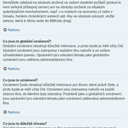
Nemůžete odkázat na obrázek uložený ve vašem vlastním počítači (pokud to
není veřejně přístupný server) ani na obrázky uložené za nějakým
autentizačním mechanizmem, např. v e-mailech na seznamu.cz nebo v
Gmailu, heslem chráněných webech atd. Aby se obrázek zobrazil, vložte
adresu, která k němu vede do BBKódu [img].
Nahoru
Co jsou to globální oznámení?
Globální oznámení obsahují důležité informace, a proto byste je měli vždy číst.
Globální oznámení jsou zobrazeny v každém fóru nahoře a ve vašem
uživatelském panelu. Oprávnění pro odeslání tématu jako globálního
oznámení jsou udělena administrátorem fóra.
Nahoru
Co jsou to oznámení?
Oznámení často obsahují důležité informace pro fórum, které právě čtete, a
proto byste je měli vždy číst. Oznámení jsou zobrazeny nahoře na každé
stránce fóra, do kterého byly odeslány. Podobně jako u globálních oznámení,
jsou oprávnění pro odeslání tématu jako oznámení udělována administrátorem
fóra.
Nahoru
Co jsou to důležitá témata?