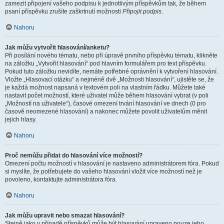
zamezit připojení vašeho podpisu k jednotlivým příspěvkům tak, že během
psaní příspěvku zrušíte zaškrtnutí možnosti
Připojit podpis
.
Nahoru
Jak můžu vytvořit hlasování/anketu?
Při posílání nového tématu, nebo při úpravě prvního příspěvku tématu, klikněte
na záložku „Vytvořit hlasování“ pod hlavním formulářem pro text příspěvku.
Pokud tuto záložku nevidíte, nemáte potřebné oprávnění k vytvoření hlasování.
Vložte „Hlasovací otázku“ a nejméně dvě „Možnosti hlasování“, ujistěte se, že
je každá možnost napsaná v textovém poli na vlastním řádku. Můžete také
nastavit počet možností, které uživatel může během hlasování vybrat (v poli
„Možností na uživatele“), časové omezení trvání hlasování ve dnech (0 pro
časově neomezené hlasování) a nakonec můžete povolit uživatelům měnit
jejich hlasy.
Nahoru
Proč nemůžu přidat do hlasování více možností?
Omezení počtu možností v hlasování je nastaveno administrátorem fóra. Pokud
si myslíte, že potřebujete do vašeho hlasování vložit více možností než je
povoleno, kontaktujte administrátora fóra.
Nahoru
Jak můžu upravit nebo smazat hlasování?
Stejně jako v případě příspěvků může být hlasování upraveno pouze jeho