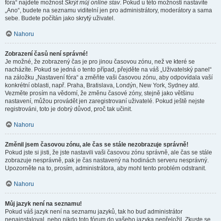
fóra“ najdete možnost
Skrýt můj online stav
. Pokud u této možnosti nastavíte
„Ano“, budete na seznamu viditelní jen pro administrátory, moderátory a sama
sebe. Budete počítán jako skrytý uživatel.
Nahoru
Zobrazení časů není správné!
Je možné, že zobrazený čas je pro jinou časovou zónu, než ve které se
nacházíte. Pokud se jedná o tento případ, přejděte na váš „Uživatelský panel“
na záložku „Nastavení fóra“ a změňte vaši časovou zónu, aby odpovídala vaší
konkrétní oblasti, např. Praha, Bratislava, Londýn, New York, Sydney atd.
Vezměte prosím na vědomí, že změnu časové zóny, stejně jako většinu
nastavení, můžou provádět jen zaregistrovaní uživatelé. Pokud ještě nejste
registrováni, toto je dobrý důvod, proč tak učinit.
Nahoru
Změnil jsem časovou zónu, ale čas se stále nezobrazuje správně!
Pokud jste si jisti, že jste nastavili vaši časovou zónu správně, ale čas se stále
zobrazuje nesprávně, pak je čas nastavený na hodinách serveru nesprávný.
Upozorněte na to, prosím, administrátora, aby mohl tento problém odstranit.
Nahoru
Můj jazyk není na seznamu!
Pokud váš jazyk není na seznamu jazyků, tak ho buď administrátor
nenainstaloval, nebo nikdo toto fórum do vašeho jazyka nepřeložil. Zkuste se