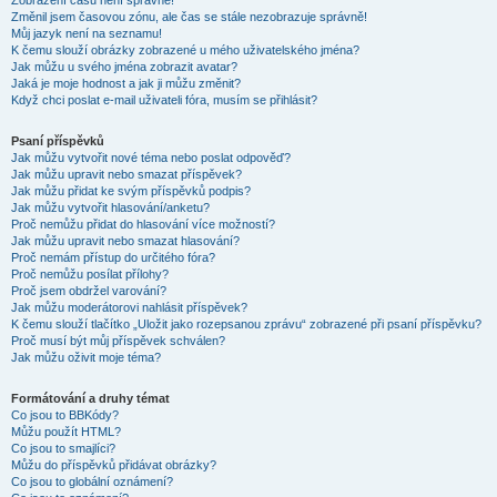
Zobrazení časů není správné!
Změnil jsem časovou zónu, ale čas se stále nezobrazuje správně!
Můj jazyk není na seznamu!
K čemu slouží obrázky zobrazené u mého uživatelského jména?
Jak můžu u svého jména zobrazit avatar?
Jaká je moje hodnost a jak ji můžu změnit?
Když chci poslat e-mail uživateli fóra, musím se přihlásit?
Psaní příspěvků
Jak můžu vytvořit nové téma nebo poslat odpověď?
Jak můžu upravit nebo smazat příspěvek?
Jak můžu přidat ke svým příspěvků podpis?
Jak můžu vytvořit hlasování/anketu?
Proč nemůžu přidat do hlasování více možností?
Jak můžu upravit nebo smazat hlasování?
Proč nemám přístup do určitého fóra?
Proč nemůžu posílat přílohy?
Proč jsem obdržel varování?
Jak můžu moderátorovi nahlásit příspěvek?
K čemu slouží tlačítko „Uložit jako rozepsanou zprávu“ zobrazené při psaní příspěvku?
Proč musí být můj příspěvek schválen?
Jak můžu oživit moje téma?
Formátování a druhy témat
Co jsou to BBKódy?
Můžu použít HTML?
Co jsou to smajlíci?
Můžu do příspěvků přidávat obrázky?
Co jsou to globální oznámení?