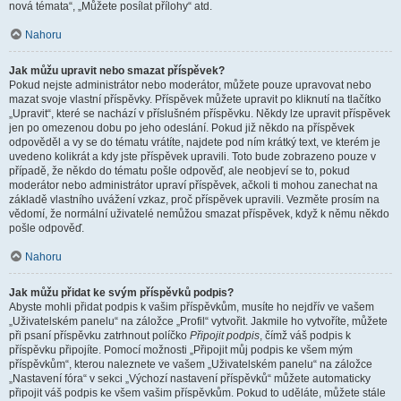
nová témata“, „Můžete posílat přílohy“ atd.
Nahoru
Jak můžu upravit nebo smazat příspěvek?
Pokud nejste administrátor nebo moderátor, můžete pouze upravovat nebo
mazat svoje vlastní příspěvky. Příspěvek můžete upravit po kliknutí na tlačítko
„Upravit“, které se nachází v příslušném příspěvku. Někdy lze upravit příspěvek
jen po omezenou dobu po jeho odeslání. Pokud již někdo na příspěvek
odpověděl a vy se do tématu vrátíte, najdete pod ním krátký text, ve kterém je
uvedeno kolikrát a kdy jste příspěvek upravili. Toto bude zobrazeno pouze v
případě, že někdo do tématu pošle odpověď, ale neobjeví se to, pokud
moderátor nebo administrátor upraví příspěvek, ačkoli ti mohou zanechat na
základě vlastního uvážení vzkaz, proč příspěvek upravili. Vezměte prosím na
vědomí, že normální uživatelé nemůžou smazat příspěvek, když k němu někdo
pošle odpověď.
Nahoru
Jak můžu přidat ke svým příspěvků podpis?
Abyste mohli přidat podpis k vašim příspěvkům, musíte ho nejdřív ve vašem
„Uživatelském panelu“ na záložce „Profil“ vytvořit. Jakmile ho vytvoříte, můžete
při psaní příspěvku zatrhnout políčko
Připojit podpis
, čímž váš podpis k
příspěvku připojíte. Pomocí možnosti „Připojit můj podpis ke všem mým
příspěvkům“, kterou naleznete ve vašem „Uživatelském panelu“ na záložce
„Nastavení fóra“ v sekci „Výchozí nastavení příspěvků“ můžete automaticky
připojit váš podpis ke všem vašim příspěvkům. Pokud to uděláte, můžete stále