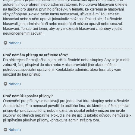
autorem, moderátorem nebo administrátorem. Pro úpravu hlasování klikněte
na tlačítko pro úpravu prvního příspěvku v tématu, ke kterému je hlasování
vždy připojeno. Pokud zatím nikdo nehlasoval, uživatelé můžou smazat
hlasování nebo v něm upravit jakoukoliv možnost. Pokud ale již uživatelé
hlasovali, jen administrátoři nebo moderátoři můžou upravit nebo smazat
hlasování. To zabrání tomu, aby byly možnosti hlasování změněny v ještě
neukončeném hlasování.
Nahoru
Proč nemám přístup do určitého fóra?
Do některých fór mají přístup jen určití uživatelé nebo skupiny. Abyste je mohli
zobrazit, číst, přispívat do nich nebo v nich provádět jiné akce, můžete
potřebovat speciální oprávnění. Kontaktujte administrátora fóra, aby vám
umožnil do fóra přístup.
Nahoru
Proč nemůžu posílat přílohy?
Oprávnění pro přílohy se nastavují pro jednotlivá fóra, skupiny nebo uživatele.
Administrátor fóra nemusel povolit do určitého fóra, do kterého můžete posílat
příspěvky, přidávat přílohy, nebo možná, že posílat přílohy můžou jen určité
skupiny, do kterých nepatříte. Pokud si nejste jisti, z jakého důvodu nemůžete k
příspěvkům přidávat přílohy, kontaktujte administrátora fóra.
Nahoru