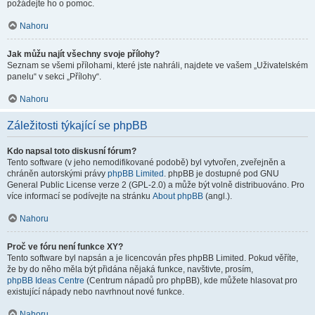
požádejte ho o pomoc.
Nahoru
Jak můžu najít všechny svoje přílohy?
Seznam se všemi přílohami, které jste nahráli, najdete ve vašem „Uživatelském
panelu“ v sekci „Přílohy“.
Nahoru
Záležitosti týkající se phpBB
Kdo napsal toto diskusní fórum?
Tento software (v jeho nemodifikované podobě) byl vytvořen, zveřejněn a
chráněn autorskými právy
phpBB Limited
. phpBB je dostupné pod GNU
General Public License verze 2 (GPL-2.0) a může být volně distribuováno. Pro
více informací se podívejte na stránku
About phpBB
(angl.).
Nahoru
Proč ve fóru není funkce XY?
Tento software byl napsán a je licencován přes phpBB Limited. Pokud věříte,
že by do něho měla být přidána nějaká funkce, navštivte, prosím,
phpBB Ideas Centre
(Centrum nápadů pro phpBB), kde můžete hlasovat pro
existující nápady nebo navrhnout nové funkce.
Nahoru