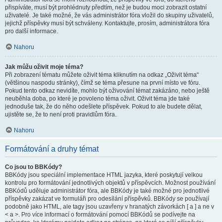
přispíváte, musí být prohlédnuty předtím, než je budou moci zobrazit ostatní
uživatelé. Je také možné, že vás administrátor fóra vložil do skupiny uživatelů,
jejichž příspěvky musí být schváleny. Kontaktujte, prosím, administrátora fóra
pro další informace.
Nahoru
Jak můžu oživit moje téma?
Při zobrazení tématu můžete oživit téma kliknutím na odkaz „Oživit téma“
(většinou naspodu stránky), čímž se téma přesune na první místo ve fóru.
Pokud tento odkaz nevidíte, mohlo být oživování témat zakázáno, nebo ještě
neuběhla doba, po které je povoleno téma oživit. Oživit téma jde také
jednoduše tak, že do něho odešlete příspěvek. Pokud to ale budete dělat,
ujistěte se, že to není proti pravidlům fóra.
Nahoru
Formátování a druhy témat
Co jsou to BBKódy?
BBKódy jsou speciální implementace HTML jazyka, které poskytují velkou
kontrolu pro formátování jednotlivých objektů v příspěvcích. Možnost používání
BBKódů uděluje administrátor fóra, ale BBKódy je také možné pro jednotlivé
příspěvky zakázat ve formuláři pro odesílání příspěvků. BBKódy se používají
podobně jako HTML, ale tagy jsou uzavřeny v hranatých závorkách [ a ] a ne v
< a >. Pro více informací o formátování pomocí BBKódů se podívejte na