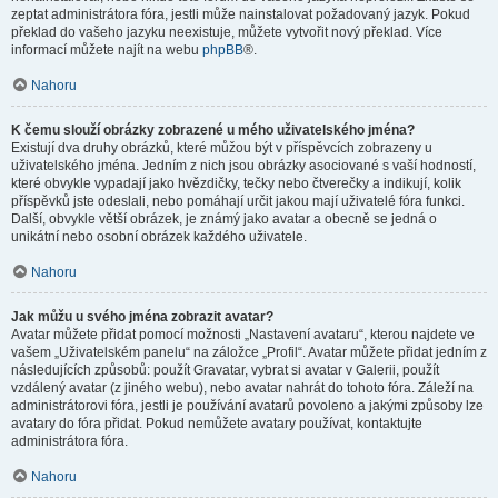
zeptat administrátora fóra, jestli může nainstalovat požadovaný jazyk. Pokud
překlad do vašeho jazyku neexistuje, můžete vytvořit nový překlad. Více
informací můžete najít na webu
phpBB
®.
Nahoru
K čemu slouží obrázky zobrazené u mého uživatelského jména?
Existují dva druhy obrázků, které můžou být v příspěvcích zobrazeny u
uživatelského jména. Jedním z nich jsou obrázky asociované s vaší hodností,
které obvykle vypadají jako hvězdičky, tečky nebo čtverečky a indikují, kolik
příspěvků jste odeslali, nebo pomáhají určit jakou mají uživatelé fóra funkci.
Další, obvykle větší obrázek, je známý jako avatar a obecně se jedná o
unikátní nebo osobní obrázek každého uživatele.
Nahoru
Jak můžu u svého jména zobrazit avatar?
Avatar můžete přidat pomocí možnosti „Nastavení avataru“, kterou najdete ve
vašem „Uživatelském panelu“ na záložce „Profil“. Avatar můžete přidat jedním z
následujících způsobů: použít Gravatar, vybrat si avatar v Galerii, použít
vzdálený avatar (z jiného webu), nebo avatar nahrát do tohoto fóra. Záleží na
administrátorovi fóra, jestli je používání avatarů povoleno a jakými způsoby lze
avatary do fóra přidat. Pokud nemůžete avatary používat, kontaktujte
administrátora fóra.
Nahoru