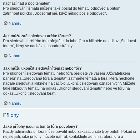
nachází nad a pod tématem.
Pro sledování tématu můžete také poslat do tématu odpověď a přitom
zatrhnout políčko „Upozornit mě, když někdo pošle odpověď“.
Nahoru
Jak můžu začít sledovat určité fórum?
Pro sledování určitého fóra přejděte do toho fóra a klikněte na odkaz „Sledovat
fórum“, který se nachází naspodu stránky.
Nahoru
Jak můžu ukončit sledování témat nebo fór?
Pro ukončení sledování tématu nebo fóra přejděte ve vašem „Uživatelském
panelu“ na „Sledovaná fóra a témata“, zatrhněte témata a fóra, která nechcete
nadále sledovat a klikněte na tlačítko „Ukončit sledování označených“. Můžete
také kliknout v tématu na odkaz „Ukončit sledování tématu“ nebo ve fóru na
odkaz „Ukončit sledování fóra“.
Nahoru
Přílohy
Jaké přílohy jsou na tomto fóru povoleny?
Každý administrátor fóra může povolit nebo zakázat určité typy příloh. Pokud si
nejste jisti, jaké přílohy můžete nahrát, kontaktujte administrátora fóra a