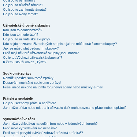
Co jsou to oznámení?
Co jsou to důležitá témata?
Co jsou to zamknutá témata?
Co jsou to ikony témat?
Uživatelské úrovně a skupiny
Kdo jsou to administrátoři?
Kdo jsou to moderátoři?
Co jsou to uživatelské skupiny?
Kde najdu seznam uživatelských skupin a jak se můžu stát členem skupiny?
Jak se můžu stát vedoucím skupiny?
Proč mají některé uživatelské skupiny jinou barvu?
Co je to „Výchozí uživatelská skupina“?
K čemu slouží odkaz „Tým“?
Soukromé zprávy
Nemůžu posílat soukromé zprávy!
Dostávám nechtěné soukromé zprávy!
Přišel mi od někoho na tomto fóru nevyžádaný nebo urážlivý e-mail!
Přátelé a nepřátelé
Co jsou seznamy přátel a nepřátel?
Jak můžu přidat nebo odstranit uživatele do/z mého seznamu přátel nebo nepřátel?
Vyhledávání ve fóru
Jak můžu vyhledávat na celém fóru nebo v jednotlivých fórech?
Proč moje vyhledávání nic nenašlo?
Proč se mi po vyhledávání zobrazí prázdná stránka!?