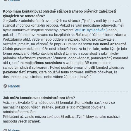
Koho mám kontaktovat ohledně stížnosti a/nebo právních záležitostí
týkajících se tohoto fóra?
Jakýkoliv z administrátorů uvedených na stránce „Tým“, by měl být pro vaši
stížnost vhodnou kontaktní osobou. Pokud se vám nedostane odpovědi, měli
byste kontaktovat majitele domény (proveďte
WHOIS vyhledávání
) nebo,
pokud je fórum provozováno na bezplatné službě (např. Yahoo!, forumzdarma,
Webzdarma atd.), vedení nebo oddělení stížností tohoto provozovatele.
Vezměte, prosím, na vědomí, že phpBB Limited na tomto fóru
nemá absolutně
žádné pravomoci
a nemůže nést odpovědnost za to jak, kde, nebo kým je toto
fórum používáno. Nekontaktujte phpBB Limited v souvislosti s jakýmikoliv
právními záležitostmi (zastavení činnosti, odpovědnost, pomlouvačný komentář
atd.), které
nemají přímou souvislost
s webem phpBB.com, nebo se
samotným phpBB softwarem. Pokud pošlete e-mail phpBB Limited týkající se
jakákoliv třetí strany
, která používá tento software, můžete očekávat, že
dostanete pouze strohou, nebo vůbec žádnou odpověď.
Nahoru
Jak můžu kontaktovat administrátora fóra?
Všichni uživatelé fóra můžou použít formulář „Kontaktujte nás“, který se
nachází naspodu všech stránek, pokud je tato možnost povolena
administrátorem fóra.
Přihlášení uživatelé můžou také použít odkaz „Tým“, který se také nachází
naspodu všech stránek.
Nahoru