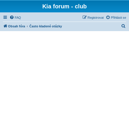
Kia forum - club
FAQ
Registrovat
Přihlásit se
H
Obsah fóra
Často kladené otázky
l
e
d
a
t