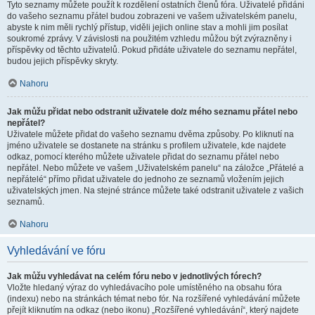
Tyto seznamy můžete použít k rozdělení ostatních členů fóra. Uživatelé přidáni
do vašeho seznamu přátel budou zobrazeni ve vašem uživatelském panelu,
abyste k nim měli rychlý přístup, viděli jejich online stav a mohli jim posílat
soukromé zprávy. V závislosti na použitém vzhledu můžou být zvýrazněny i
příspěvky od těchto uživatelů. Pokud přidáte uživatele do seznamu nepřátel,
budou jejich příspěvky skryty.
Nahoru
Jak můžu přidat nebo odstranit uživatele do/z mého seznamu přátel nebo
nepřátel?
Uživatele můžete přidat do vašeho seznamu dvěma způsoby. Po kliknutí na
jméno uživatele se dostanete na stránku s profilem uživatele, kde najdete
odkaz, pomocí kterého můžete uživatele přidat do seznamu přátel nebo
nepřátel. Nebo můžete ve vašem „Uživatelském panelu“ na záložce „Přátelé a
nepřátelé“ přímo přidat uživatele do jednoho ze seznamů vložením jejich
uživatelských jmen. Na stejné stránce můžete také odstranit uživatele z vašich
seznamů.
Nahoru
Vyhledávání ve fóru
Jak můžu vyhledávat na celém fóru nebo v jednotlivých fórech?
Vložte hledaný výraz do vyhledávacího pole umístěného na obsahu fóra
(indexu) nebo na stránkách témat nebo fór. Na rozšířené vyhledávání můžete
přejít kliknutím na odkaz (nebo ikonu) „Rozšířené vyhledávání“, který najdete