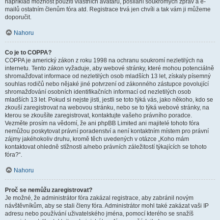
například možnost použití vlastních avatarů, posílání soukromých zpráv a e-
mailů ostatním členům fóra atd. Registrace trvá jen chvíli a tak vám ji můžeme
doporučit.
Nahoru
Co je to COPPA?
COPPA je americký zákon z roku 1998 na ochranu soukromí nezletilých na
internetu. Tento zákon vyžaduje, aby webové stránky, které mohou potenciálně
shromažďovat informace od nezletilých osob mladších 13 let, získaly písemný
souhlas rodičů nebo nějaké jiné potvrzení od zákonného zástupce povolující
shromažďování osobních identifikačních informací od nezletilých osob
mladších 13 let. Pokud si nejste jisti, jestli se toto týká vás, jako někoho, kdo se
zkouší zaregistrovat na webovou stránku, nebo se to týká webové stránky, na
kterou se zkoušíte zaregistrovat, kontaktujte vašeho právního poradce.
Vezměte prosím na vědomí, že ani phpBB Limited ani majitelé tohoto fóra
nemůžou poskytovat právní poradenství a není kontaktním místem pro právní
zájmy jakéhokoliv druhu, kromě těch uvedených v otázce „Koho mám
kontaktovat ohledně stížnosti a/nebo právních záležitostí týkajících se tohoto
fóra?“.
Nahoru
Proč se nemůžu zaregistrovat?
Je možné, že administrátor fóra zakázal registrace, aby zabránil novým
návštěvníkům, aby se stali členy fóra. Administrátor mohl také zakázat vaši IP
adresu nebo používání uživatelského jména, pomocí kterého se snažíš