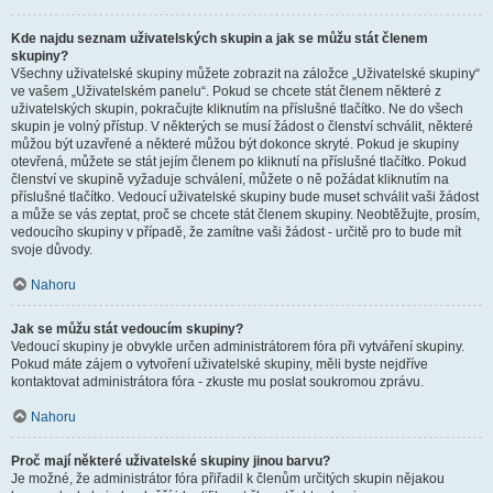
Kde najdu seznam uživatelských skupin a jak se můžu stát členem
skupiny?
Všechny uživatelské skupiny můžete zobrazit na záložce „Uživatelské skupiny“
ve vašem „Uživatelském panelu“. Pokud se chcete stát členem některé z
uživatelských skupin, pokračujte kliknutím na příslušné tlačítko. Ne do všech
skupin je volný přístup. V některých se musí žádost o členství schválit, některé
můžou být uzavřené a některé můžou být dokonce skryté. Pokud je skupiny
otevřená, můžete se stát jejím členem po kliknutí na příslušné tlačítko. Pokud
členství ve skupině vyžaduje schválení, můžete o ně požádat kliknutím na
příslušné tlačítko. Vedoucí uživatelské skupiny bude muset schválit vaši žádost
a může se vás zeptat, proč se chcete stát členem skupiny. Neobtěžujte, prosím,
vedoucího skupiny v případě, že zamítne vaši žádost - určitě pro to bude mít
svoje důvody.
Nahoru
Jak se můžu stát vedoucím skupiny?
Vedoucí skupiny je obvykle určen administrátorem fóra při vytváření skupiny.
Pokud máte zájem o vytvoření uživatelské skupiny, měli byste nejdříve
kontaktovat administrátora fóra - zkuste mu poslat soukromou zprávu.
Nahoru
Proč mají některé uživatelské skupiny jinou barvu?
Je možné, že administrátor fóra přiřadil k členům určitých skupin nějakou