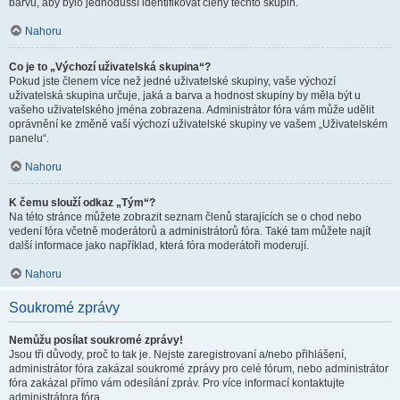
barvu, aby bylo jednodušší identifikovat členy těchto skupin.
Nahoru
Co je to „Výchozí uživatelská skupina“?
Pokud jste členem více než jedné uživatelské skupiny, vaše výchozí
uživatelská skupina určuje, jaká a barva a hodnost skupiny by měla být u
vašeho uživatelského jména zobrazena. Administrátor fóra vám může udělit
oprávnění ke změně vaší výchozí uživatelské skupiny ve vašem „Uživatelském
panelu“.
Nahoru
K čemu slouží odkaz „Tým“?
Na této stránce můžete zobrazit seznam členů starajících se o chod nebo
vedení fóra včetně moderátorů a administrátorů fóra. Také tam můžete najít
další informace jako například, která fóra moderátoři moderují.
Nahoru
Soukromé zprávy
Nemůžu posílat soukromé zprávy!
Jsou tři důvody, proč to tak je. Nejste zaregistrovaní a/nebo přihlášení,
administrátor fóra zakázal soukromé zprávy pro celé fórum, nebo administrátor
fóra zakázal přímo vám odesílání zpráv. Pro více informací kontaktujte
administrátora fóra.