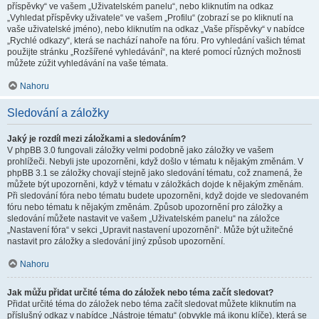
příspěvky“ ve vašem „Uživatelském panelu“, nebo kliknutím na odkaz
„Vyhledat příspěvky uživatele“ ve vašem „Profilu“ (zobrazí se po kliknutí na
vaše uživatelské jméno), nebo kliknutím na odkaz „Vaše příspěvky“ v nabídce
„Rychlé odkazy“, která se nachází nahoře na fóru. Pro vyhledání vašich témat
použijte stránku „Rozšířené vyhledávání“, na které pomocí různých možnosti
můžete zúžit vyhledávání na vaše témata.
Nahoru
Sledování a záložky
Jaký je rozdíl mezi záložkami a sledováním?
V phpBB 3.0 fungovali záložky velmi podobně jako záložky ve vašem
prohlížeči. Nebyli jste upozorněni, když došlo v tématu k nějakým změnám. V
phpBB 3.1 se záložky chovají stejně jako sledování tématu, což znamená, že
můžete být upozorněni, když v tématu v záložkách dojde k nějakým změnám.
Při sledování fóra nebo tématu budete upozorněni, když dojde ve sledovaném
fóru nebo tématu k nějakým změnám. Způsob upozornění pro záložky a
sledování můžete nastavit ve vašem „Uživatelském panelu“ na záložce
„Nastavení fóra“ v sekci „Upravit nastavení upozornění“. Může být užitečné
nastavit pro záložky a sledování jiný způsob upozornění.
Nahoru
Jak můžu přidat určité téma do záložek nebo téma začít sledovat?
Přidat určité téma do záložek nebo téma začít sledovat můžete kliknutím na
příslušný odkaz v nabídce „Nástroje tématu“ (obvykle má ikonu klíče), která se