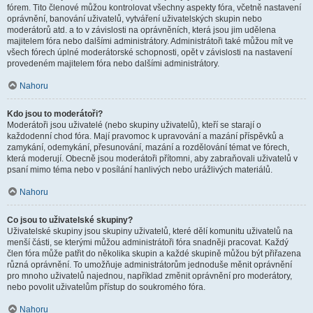
fórem. Tito členové můžou kontrolovat všechny aspekty fóra, včetně nastavení
oprávnění, banování uživatelů, vytváření uživatelských skupin nebo
moderátorů atd. a to v závislosti na oprávněních, která jsou jim udělena
majitelem fóra nebo dalšími administrátory. Administrátoři také můžou mít ve
všech fórech úplné moderátorské schopnosti, opět v závislosti na nastavení
provedeném majitelem fóra nebo dalšími administrátory.
Nahoru
Kdo jsou to moderátoři?
Moderátoři jsou uživatelé (nebo skupiny uživatelů), kteří se starají o
každodenní chod fóra. Mají pravomoc k upravování a mazání příspěvků a
zamykání, odemykání, přesunování, mazání a rozdělování témat ve fórech,
která moderují. Obecně jsou moderátoři přítomni, aby zabraňovali uživatelů v
psaní mimo téma nebo v posílání hanlivých nebo urážlivých materiálů.
Nahoru
Co jsou to uživatelské skupiny?
Uživatelské skupiny jsou skupiny uživatelů, které dělí komunitu uživatelů na
menší části, se kterými můžou administrátoři fóra snadněji pracovat. Každý
člen fóra může patřit do několika skupin a každé skupině můžou být přiřazena
různá oprávnění. To umožňuje administrátorům jednoduše měnit oprávnění
pro mnoho uživatelů najednou, například změnit oprávnění pro moderátory,
nebo povolit uživatelům přístup do soukromého fóra.
Nahoru