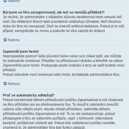
Nahoru
Byl jsem ve fóru zaregistrovaný, ale teď se nemůžu přihlásit?!
Je možné, že administrátor z nějakého důvodu deaktivoval nebo smazal váš
účet. Na některých fórech také pravidelně odstraňují uživatele, kteří dlouhou
dobu do fóra nic nenapsali, čímž se zmenší velikost databáze. Pokud je to váš
případ, zaregistrujte se znovu a pokuste se více zapojit do diskuzí.
Nahoru
Zapomněl jsem heslo!
Nepropadejte panice! Vaše původní heslo nelze sice získat zpět, ale můžete
ho jednoduše resetovat. Přejděte na přihlašovací stránku a klikněte na odkaz
Zapomněl/a jsem heslo
. Postupujte podle instrukcí a brzy se opět budete moci
přihlásit.
Pokud nebudete moci resetovat vaše heslo, kontaktujte administrátora fóra.
Nahoru
Proč se automaticky odhlašuji?
Pokud nezatrhnete během přihlašování políčko
Zapamatovat si mě
zůstanete
na fóru přihlášen jen po přednastavený čas. To slouží k zabránění zneužití
vašeho účtu někým jiným. Abyste zůstali přihlášeni, zatrhněte během
přihlašování políčko
Zapamatovat si mě
. To se ale nedoporučuje, pokud
přistupujete k fóru ze sdíleného počítače, např. v knihovně, internetové
kavárně, počítačové učebně atd. Pokud toto zaškrtávací políčko nevidíte,
znamená to, že administrátor fóra tuto funkci zakázal.