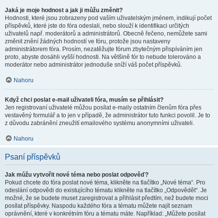
Jaká je moje hodnost a jak ji můžu změnit?
Hodnosti, které jsou zobrazeny pod vaším uživatelským jménem, indikují počet
příspěvků, které jste do fóra odeslali, nebo slouží k identifikaci určitých
uživatelů např. moderátorů a administrátorů. Obecně řečeno, nemůžete sami
změnit znění žádných hodností ve fóru, protože jsou nastaveny
administrátorem fóra. Prosím, nezatěžujte fórum zbytečným přispíváním jen
proto, abyste dosáhli vyšší hodnosti. Na většině fór to nebude tolerováno a
moderátor nebo administrátor jednoduše sníží váš počet příspěvků.
Nahoru
Když chci poslat e-mail uživateli fóra, musím se přihlásit?
Jen registrovaní uživatelé můžou posílat e-maily ostatním členům fóra přes
vestavěný formulář a to jen v případě, že administrátor tuto funkci povolil. Je to
z důvodu zabránění zneužití emailového systému anonymními uživateli.
Nahoru
Psaní příspěvků
Jak můžu vytvořit nové téma nebo poslat odpověď?
Pokud chcete do fóra poslat nové téma, klikněte na tlačítko „Nové téma“. Pro
odeslání odpovědi do existujícího tématu klikněte na tlačítko „Odpovědět“. Je
možné, že se budete muset zaregistrovat a přihlásit předtím, než budete moci
posílat příspěvky. Naspodu každého fóra a tématu můžete najít seznam
oprávnění, které v konkrétním fóru a tématu máte. Například: „Můžete posílat