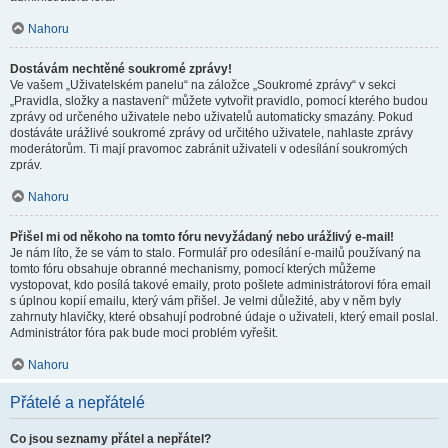
Nahoru
Dostávám nechtěné soukromé zprávy!
Ve vašem „Uživatelském panelu“ na záložce „Soukromé zprávy“ v sekci
„Pravidla, složky a nastavení“ můžete vytvořit pravidlo, pomocí kterého budou
zprávy od určeného uživatele nebo uživatelů automaticky smazány. Pokud
dostáváte urážlivé soukromé zprávy od určitého uživatele, nahlaste zprávy
moderátorům. Ti mají pravomoc zabránit uživateli v odesílání soukromých
zpráv.
Nahoru
Přišel mi od někoho na tomto fóru nevyžádaný nebo urážlivý e-mail!
Je nám líto, že se vám to stalo. Formulář pro odesílání e-mailů používaný na
tomto fóru obsahuje obranné mechanismy, pomocí kterých můžeme
vystopovat, kdo posílá takové emaily, proto pošlete administrátorovi fóra email
s úplnou kopií emailu, který vám přišel. Je velmi důležité, aby v něm byly
zahrnuty hlavičky, které obsahují podrobné údaje o uživateli, který email poslal.
Administrátor fóra pak bude moci problém vyřešit.
Nahoru
Přátelé a nepřátelé
Co jsou seznamy přátel a nepřátel?