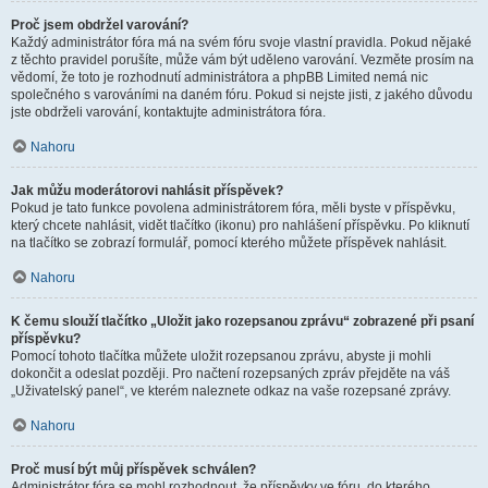
Proč jsem obdržel varování?
Každý administrátor fóra má na svém fóru svoje vlastní pravidla. Pokud nějaké
z těchto pravidel porušíte, může vám být uděleno varování. Vezměte prosím na
vědomí, že toto je rozhodnutí administrátora a phpBB Limited nemá nic
společného s varováními na daném fóru. Pokud si nejste jisti, z jakého důvodu
jste obdrželi varování, kontaktujte administrátora fóra.
Nahoru
Jak můžu moderátorovi nahlásit příspěvek?
Pokud je tato funkce povolena administrátorem fóra, měli byste v příspěvku,
který chcete nahlásit, vidět tlačítko (ikonu) pro nahlášení příspěvku. Po kliknutí
na tlačítko se zobrazí formulář, pomocí kterého můžete příspěvek nahlásit.
Nahoru
K čemu slouží tlačítko „Uložit jako rozepsanou zprávu“ zobrazené při psaní
příspěvku?
Pomocí tohoto tlačítka můžete uložit rozepsanou zprávu, abyste ji mohli
dokončit a odeslat později. Pro načtení rozepsaných zpráv přejděte na váš
„Uživatelský panel“, ve kterém naleznete odkaz na vaše rozepsané zprávy.
Nahoru
Proč musí být můj příspěvek schválen?
Administrátor fóra se mohl rozhodnout, že příspěvky ve fóru, do kterého