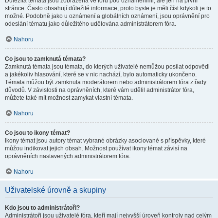
Důležitá témata jsou zobrazena ve fóru pod oznámeními, ale jen na první
stránce. Často obsahují důležité informace, proto byste je měli číst kdykoli je to
možné. Podobně jako u oznámení a globálních oznámení, jsou oprávnění pro
odeslání tématu jako důležitého udělována administrátorem fóra.
Nahoru
Co jsou to zamknutá témata?
Zamknutá témata jsou témata, do kterých uživatelé nemůžou posílat odpovědi
a jakékoliv hlasování, které se v nic nachází, bylo automaticky ukončeno.
Témata můžou být zamknuta moderátorem nebo administrátorem fóra z řady
důvodů. V závislosti na oprávněních, které vám udělil administrátor fóra,
můžete také mít možnost zamykat vlastní témata.
Nahoru
Co jsou to ikony témat?
Ikony témat jsou autory témat vybrané obrázky asociované s příspěvky, které
můžou indikovat jejich obsah. Možnost používat ikony témat závisí na
oprávněních nastavených administrátorem fóra.
Nahoru
Uživatelské úrovně a skupiny
Kdo jsou to administrátoři?
Administrátoři jsou uživatelé fóra, kteří mají nejvyšší úroveň kontroly nad celým