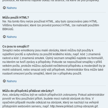
průvodce, ke kterému najdete odkaz na stránce, na které se píší příspěvky.
Nahoru
Můžu použít HTML?
Ne. Na tomto fóru nelze používat HTML, aby bylo zpracováno jako HTML.
Většinu formátování, které lze provést pomocí HTML, lze nahradit použitím
BBKódů.
Nahoru
Co jsou to smajlíci?
Smajlíci nebo emotikony jsou malé obrázky, které můžou být použity k
vyjádření pocitů a vytvořeny za použití krátkého kódu, např. kód :) znamená
radost a kód :( znamená smutek. Úplný seznam smajlíků najdete na formuláři,
na kterém se tvoří zprávy a příspěvky. Pokuste se nepoužívat smajlíky v příliš
velkém počtu, protože můžou způsobit nečitelnost příspěvku a moderátoři by je
mohli odstranit, nebo smazat celý váš příspěvek. Administrátor fóra může také
nastavit omezení počtu smajlíků, které lze v příspěvku použít.
Nahoru
Můžu do příspěvků přidávat obrázky?
Ano, obrázky můžou být ve vašich příspěvcích zobrazeny. Pokud administrátor
povolil ve fóru používání příloh, budete moci nahrát obrázek do fóra. V
opačném případě musíte odkázat na obrázek, který se nachází na veřejně
přístupném webovém serveru, např. http://www.priklad.cz/muj-obrazek.gif.