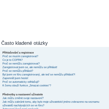
Často kladené otázky
Přihlašování a registrace
Proč se musím zaregistrovat?
Co je to COPPA?
Proč se nemůžu zaregistrovat?
Zaregistroval jsem se, ale nemůžu se přihlásit!
Proč se nemůžu přihlásit?
Byl jsem ve fóru zaregistrovaný, ale teď se nemůžu přihlásit?!
Zapomněl jsem heslo!
Proč se automaticky odhlašuji?
K čemu slouží funkce „Smazat cookies“?
Předvolby a nastavení uživatele
Jak můžu změnit svoje nastavení?
Jak můžu zabránit tomu, aby bylo moje uživatelské jméno zobrazeno na seznamu
uživatelů nacházejících se ve fóru?