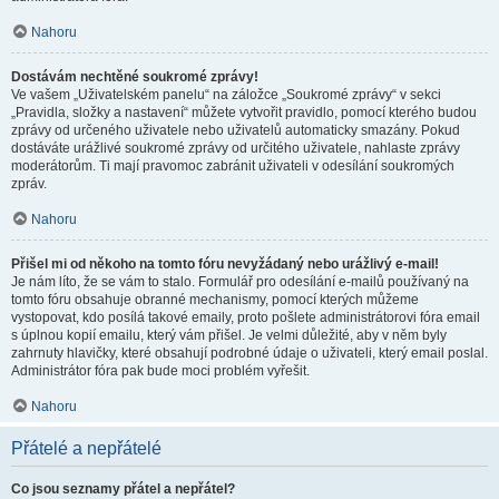
Nahoru
Dostávám nechtěné soukromé zprávy!
Ve vašem „Uživatelském panelu“ na záložce „Soukromé zprávy“ v sekci
„Pravidla, složky a nastavení“ můžete vytvořit pravidlo, pomocí kterého budou
zprávy od určeného uživatele nebo uživatelů automaticky smazány. Pokud
dostáváte urážlivé soukromé zprávy od určitého uživatele, nahlaste zprávy
moderátorům. Ti mají pravomoc zabránit uživateli v odesílání soukromých
zpráv.
Nahoru
Přišel mi od někoho na tomto fóru nevyžádaný nebo urážlivý e-mail!
Je nám líto, že se vám to stalo. Formulář pro odesílání e-mailů používaný na
tomto fóru obsahuje obranné mechanismy, pomocí kterých můžeme
vystopovat, kdo posílá takové emaily, proto pošlete administrátorovi fóra email
s úplnou kopií emailu, který vám přišel. Je velmi důležité, aby v něm byly
zahrnuty hlavičky, které obsahují podrobné údaje o uživateli, který email poslal.
Administrátor fóra pak bude moci problém vyřešit.
Nahoru
Přátelé a nepřátelé
Co jsou seznamy přátel a nepřátel?