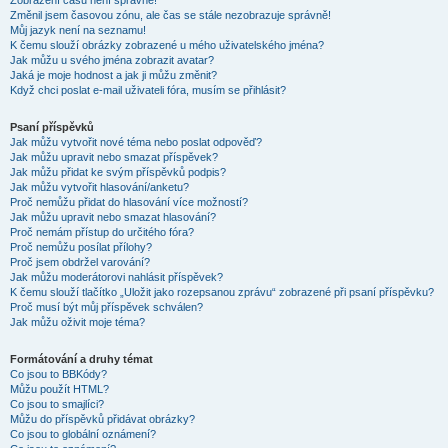
Zobrazení časů není správné!
Změnil jsem časovou zónu, ale čas se stále nezobrazuje správně!
Můj jazyk není na seznamu!
K čemu slouží obrázky zobrazené u mého uživatelského jména?
Jak můžu u svého jména zobrazit avatar?
Jaká je moje hodnost a jak ji můžu změnit?
Když chci poslat e-mail uživateli fóra, musím se přihlásit?
Psaní příspěvků
Jak můžu vytvořit nové téma nebo poslat odpověď?
Jak můžu upravit nebo smazat příspěvek?
Jak můžu přidat ke svým příspěvků podpis?
Jak můžu vytvořit hlasování/anketu?
Proč nemůžu přidat do hlasování více možností?
Jak můžu upravit nebo smazat hlasování?
Proč nemám přístup do určitého fóra?
Proč nemůžu posílat přílohy?
Proč jsem obdržel varování?
Jak můžu moderátorovi nahlásit příspěvek?
K čemu slouží tlačítko „Uložit jako rozepsanou zprávu“ zobrazené při psaní příspěvku?
Proč musí být můj příspěvek schválen?
Jak můžu oživit moje téma?
Formátování a druhy témat
Co jsou to BBKódy?
Můžu použít HTML?
Co jsou to smajlíci?
Můžu do příspěvků přidávat obrázky?
Co jsou to globální oznámení?