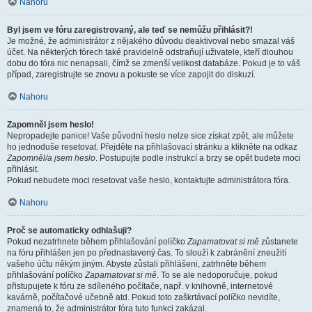
Nahoru
Byl jsem ve fóru zaregistrovaný, ale teď se nemůžu přihlásit?!
Je možné, že administrátor z nějakého důvodu deaktivoval nebo smazal váš
účet. Na některých fórech také pravidelně odstraňují uživatele, kteří dlouhou
dobu do fóra nic nenapsali, čímž se zmenší velikost databáze. Pokud je to váš
případ, zaregistrujte se znovu a pokuste se více zapojit do diskuzí.
Nahoru
Zapomněl jsem heslo!
Nepropadejte panice! Vaše původní heslo nelze sice získat zpět, ale můžete
ho jednoduše resetovat. Přejděte na přihlašovací stránku a klikněte na odkaz
Zapomněl/a jsem heslo
. Postupujte podle instrukcí a brzy se opět budete moci
přihlásit.
Pokud nebudete moci resetovat vaše heslo, kontaktujte administrátora fóra.
Nahoru
Proč se automaticky odhlašuji?
Pokud nezatrhnete během přihlašování políčko
Zapamatovat si mě
zůstanete
na fóru přihlášen jen po přednastavený čas. To slouží k zabránění zneužití
vašeho účtu někým jiným. Abyste zůstali přihlášeni, zatrhněte během
přihlašování políčko
Zapamatovat si mě
. To se ale nedoporučuje, pokud
přistupujete k fóru ze sdíleného počítače, např. v knihovně, internetové
kavárně, počítačové učebně atd. Pokud toto zaškrtávací políčko nevidíte,
znamená to, že administrátor fóra tuto funkci zakázal.