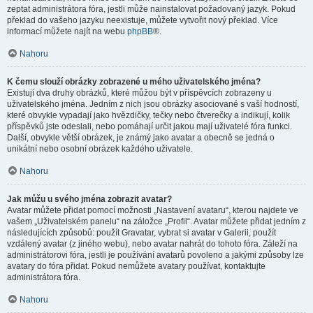
zeptat administrátora fóra, jestli může nainstalovat požadovaný jazyk. Pokud
překlad do vašeho jazyku neexistuje, můžete vytvořit nový překlad. Více
informací můžete najít na webu
phpBB
®.
Nahoru
K čemu slouží obrázky zobrazené u mého uživatelského jména?
Existují dva druhy obrázků, které můžou být v příspěvcích zobrazeny u
uživatelského jména. Jedním z nich jsou obrázky asociované s vaší hodností,
které obvykle vypadají jako hvězdičky, tečky nebo čtverečky a indikují, kolik
příspěvků jste odeslali, nebo pomáhají určit jakou mají uživatelé fóra funkci.
Další, obvykle větší obrázek, je známý jako avatar a obecně se jedná o
unikátní nebo osobní obrázek každého uživatele.
Nahoru
Jak můžu u svého jména zobrazit avatar?
Avatar můžete přidat pomocí možnosti „Nastavení avataru“, kterou najdete ve
vašem „Uživatelském panelu“ na záložce „Profil“. Avatar můžete přidat jedním z
následujících způsobů: použít Gravatar, vybrat si avatar v Galerii, použít
vzdálený avatar (z jiného webu), nebo avatar nahrát do tohoto fóra. Záleží na
administrátorovi fóra, jestli je používání avatarů povoleno a jakými způsoby lze
avatary do fóra přidat. Pokud nemůžete avatary používat, kontaktujte
administrátora fóra.
Nahoru