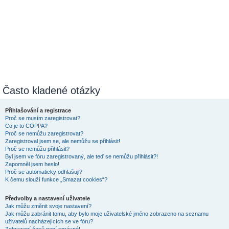
Často kladené otázky
Přihlašování a registrace
Proč se musím zaregistrovat?
Co je to COPPA?
Proč se nemůžu zaregistrovat?
Zaregistroval jsem se, ale nemůžu se přihlásit!
Proč se nemůžu přihlásit?
Byl jsem ve fóru zaregistrovaný, ale teď se nemůžu přihlásit?!
Zapomněl jsem heslo!
Proč se automaticky odhlašuji?
K čemu slouží funkce „Smazat cookies“?
Předvolby a nastavení uživatele
Jak můžu změnit svoje nastavení?
Jak můžu zabránit tomu, aby bylo moje uživatelské jméno zobrazeno na seznamu
uživatelů nacházejících se ve fóru?