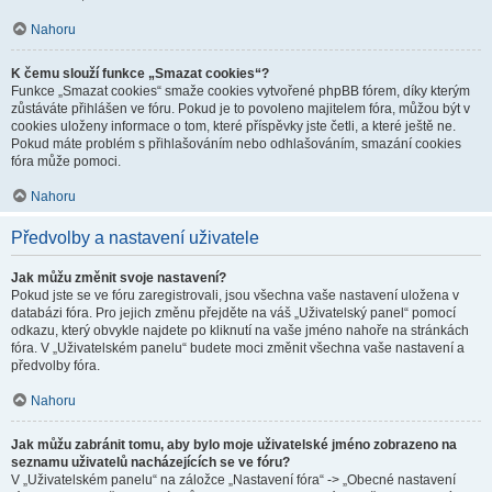
Nahoru
K čemu slouží funkce „Smazat cookies“?
Funkce „Smazat cookies“ smaže cookies vytvořené phpBB fórem, díky kterým
zůstáváte přihlášen ve fóru. Pokud je to povoleno majitelem fóra, můžou být v
cookies uloženy informace o tom, které příspěvky jste četli, a které ještě ne.
Pokud máte problém s přihlašováním nebo odhlašováním, smazání cookies
fóra může pomoci.
Nahoru
Předvolby a nastavení uživatele
Jak můžu změnit svoje nastavení?
Pokud jste se ve fóru zaregistrovali, jsou všechna vaše nastavení uložena v
databázi fóra. Pro jejich změnu přejděte na váš „Uživatelský panel“ pomocí
odkazu, který obvykle najdete po kliknutí na vaše jméno nahoře na stránkách
fóra. V „Uživatelském panelu“ budete moci změnit všechna vaše nastavení a
předvolby fóra.
Nahoru
Jak můžu zabránit tomu, aby bylo moje uživatelské jméno zobrazeno na
seznamu uživatelů nacházejících se ve fóru?
V „Uživatelském panelu“ na záložce „Nastavení fóra“ -> „Obecné nastavení