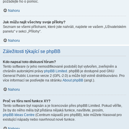
požádejte ho o pomoc.
Nahoru
Jak můžu najít všechny svoje přílohy?
Seznam se všemi přílohami, které jste nahráli, najdete ve vašem „Uživatelském
panelu“ v sekci „Přílohy“.
Nahoru
Záležitosti týkající se phpBB
Kdo napsal toto diskusní fórum?
Tento software (v jeho nemodifikované podobě) byl vytvořen, zveřejněn a
chráněn autorskými právy
phpBB Limited
. phpBB je dostupné pod GNU
General Public License verze 2 (GPL-2.0) a může být volně distribuováno. Pro
více informací se podívejte na stránku
About phpBB
(angl.).
Nahoru
Proč ve fóru není funkce XY?
Tento software byl napsán a je licencován přes phpBB Limited. Pokud věříte,
že by do něho měla být přidána nějaká funkce, navštivte, prosím,
phpBB Ideas Centre
(Centrum nápadů pro phpBB), kde můžete hlasovat pro
existující nápady nebo navrhnout nové funkce.
Nahoru