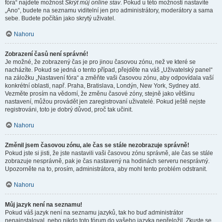
fóra“ najdete možnost
Skrýt můj online stav
. Pokud u této možnosti nastavíte
„Ano“, budete na seznamu viditelní jen pro administrátory, moderátory a sama
sebe. Budete počítán jako skrytý uživatel.
Nahoru
Zobrazení časů není správné!
Je možné, že zobrazený čas je pro jinou časovou zónu, než ve které se
nacházíte. Pokud se jedná o tento případ, přejděte na váš „Uživatelský panel“
na záložku „Nastavení fóra“ a změňte vaši časovou zónu, aby odpovídala vaší
konkrétní oblasti, např. Praha, Bratislava, Londýn, New York, Sydney atd.
Vezměte prosím na vědomí, že změnu časové zóny, stejně jako většinu
nastavení, můžou provádět jen zaregistrovaní uživatelé. Pokud ještě nejste
registrováni, toto je dobrý důvod, proč tak učinit.
Nahoru
Změnil jsem časovou zónu, ale čas se stále nezobrazuje správně!
Pokud jste si jisti, že jste nastavili vaši časovou zónu správně, ale čas se stále
zobrazuje nesprávně, pak je čas nastavený na hodinách serveru nesprávný.
Upozorněte na to, prosím, administrátora, aby mohl tento problém odstranit.
Nahoru
Můj jazyk není na seznamu!
Pokud váš jazyk není na seznamu jazyků, tak ho buď administrátor
nenainstaloval, nebo nikdo toto fórum do vašeho jazyka nepřeložil. Zkuste se