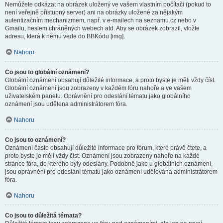
Nemůžete odkázat na obrázek uložený ve vašem vlastním počítači (pokud to
není veřejně přístupný server) ani na obrázky uložené za nějakým
autentizačním mechanizmem, např. v e-mailech na seznamu.cz nebo v
Gmailu, heslem chráněných webech atd. Aby se obrázek zobrazil, vložte
adresu, která k němu vede do BBKódu [img].
Nahoru
Co jsou to globální oznámení?
Globální oznámení obsahují důležité informace, a proto byste je měli vždy číst.
Globální oznámení jsou zobrazeny v každém fóru nahoře a ve vašem
uživatelském panelu. Oprávnění pro odeslání tématu jako globálního
oznámení jsou udělena administrátorem fóra.
Nahoru
Co jsou to oznámení?
Oznámení často obsahují důležité informace pro fórum, které právě čtete, a
proto byste je měli vždy číst. Oznámení jsou zobrazeny nahoře na každé
stránce fóra, do kterého byly odeslány. Podobně jako u globálních oznámení,
jsou oprávnění pro odeslání tématu jako oznámení udělována administrátorem
fóra.
Nahoru
Co jsou to důležitá témata?