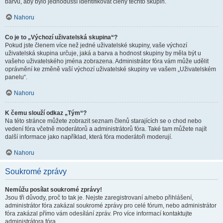
barvu, aby bylo jednodušší identifikovat členy těchto skupin.
Nahoru
Co je to „Výchozí uživatelská skupina“?
Pokud jste členem více než jedné uživatelské skupiny, vaše výchozí
uživatelská skupina určuje, jaká a barva a hodnost skupiny by měla být u
vašeho uživatelského jména zobrazena. Administrátor fóra vám může udělit
oprávnění ke změně vaší výchozí uživatelské skupiny ve vašem „Uživatelském
panelu“.
Nahoru
K čemu slouží odkaz „Tým“?
Na této stránce můžete zobrazit seznam členů starajících se o chod nebo
vedení fóra včetně moderátorů a administrátorů fóra. Také tam můžete najít
další informace jako například, která fóra moderátoři moderují.
Nahoru
Soukromé zprávy
Nemůžu posílat soukromé zprávy!
Jsou tři důvody, proč to tak je. Nejste zaregistrovaní a/nebo přihlášení,
administrátor fóra zakázal soukromé zprávy pro celé fórum, nebo administrátor
fóra zakázal přímo vám odesílání zpráv. Pro více informací kontaktujte
administrátora fóra.