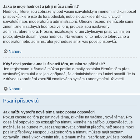
Jaká je moje hodnost a jak ji můžu změnit?
Hodnosti, které jsou zobrazeny pod vaším uživatelským jménem, indikují počet
příspěvků, které jste do fóra odeslali, nebo slouží k identifikaci určitých
uživatelů např. moderátorů a administrátorů. Obecně řečeno, nemůžete sami
změnit znění žádných hodností ve fóru, protože jsou nastaveny
administrátorem fóra. Prosím, nezatěžujte fórum zbytečným přispíváním jen
proto, abyste dosáhli vyšší hodnosti. Na většině fór to nebude tolerováno a
moderátor nebo administrátor jednoduše sníží váš počet příspěvků.
Nahoru
Když chci poslat e-mail uživateli fóra, musím se přihlásit?
Jen registrovaní uživatelé můžou posílat e-maily ostatním členům fóra přes
vestavěný formulář a to jen v případě, že administrátor tuto funkci povolil. Je to
z důvodu zabránění zneužití emailového systému anonymními uživateli.
Nahoru
Psaní příspěvků
Jak můžu vytvořit nové téma nebo poslat odpověď?
Pokud chcete do fóra poslat nové téma, klikněte na tlačítko „Nové téma“. Pro
odeslání odpovědi do existujícího tématu klikněte na tlačítko „Odpovědět“. Je
možné, že se budete muset zaregistrovat a přihlásit předtím, než budete moci
posílat příspěvky. Naspodu každého fóra a tématu můžete najít seznam
oprávnění, které v konkrétním fóru a tématu máte. Například: „Můžete posílat