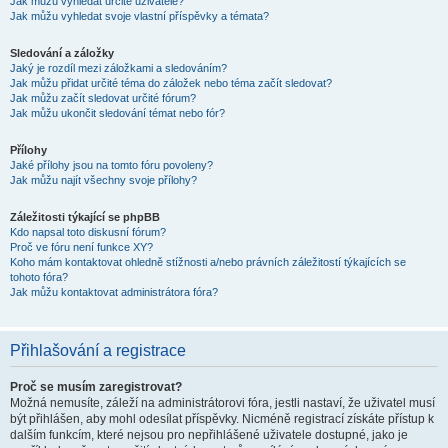
Jak můžu vyhledat určité uživatele?
Jak můžu vyhledat svoje vlastní příspěvky a témata?
Sledování a záložky
Jaký je rozdíl mezi záložkami a sledováním?
Jak můžu přidat určité téma do záložek nebo téma začít sledovat?
Jak můžu začít sledovat určité fórum?
Jak můžu ukončit sledování témat nebo fór?
Přílohy
Jaké přílohy jsou na tomto fóru povoleny?
Jak můžu najít všechny svoje přílohy?
Záležitosti týkající se phpBB
Kdo napsal toto diskusní fórum?
Proč ve fóru není funkce XY?
Koho mám kontaktovat ohledně stížnosti a/nebo právních záležitostí týkajících se
tohoto fóra?
Jak můžu kontaktovat administrátora fóra?
Přihlašování a registrace
Proč se musím zaregistrovat?
Možná nemusíte, záleží na administrátorovi fóra, jestli nastaví, že uživatel musí
být přihlášen, aby mohl odesílat příspěvky. Nicméně registrací získáte přístup k
dalším funkcím, které nejsou pro nepřihlášené uživatele dostupné, jako je