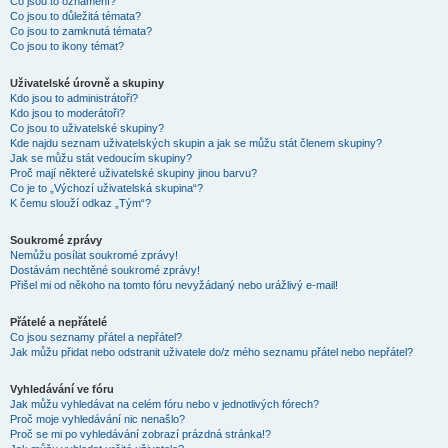
Co jsou to oznámení?
Co jsou to důležitá témata?
Co jsou to zamknutá témata?
Co jsou to ikony témat?
Uživatelské úrovně a skupiny
Kdo jsou to administrátoři?
Kdo jsou to moderátoři?
Co jsou to uživatelské skupiny?
Kde najdu seznam uživatelských skupin a jak se můžu stát členem skupiny?
Jak se můžu stát vedoucím skupiny?
Proč mají některé uživatelské skupiny jinou barvu?
Co je to „Výchozí uživatelská skupina“?
K čemu slouží odkaz „Tým“?
Soukromé zprávy
Nemůžu posílat soukromé zprávy!
Dostávám nechtěné soukromé zprávy!
Přišel mi od někoho na tomto fóru nevyžádaný nebo urážlivý e-mail!
Přátelé a nepřátelé
Co jsou seznamy přátel a nepřátel?
Jak můžu přidat nebo odstranit uživatele do/z mého seznamu přátel nebo nepřátel?
Vyhledávání ve fóru
Jak můžu vyhledávat na celém fóru nebo v jednotlivých fórech?
Proč moje vyhledávání nic nenašlo?
Proč se mi po vyhledávání zobrazí prázdná stránka!?