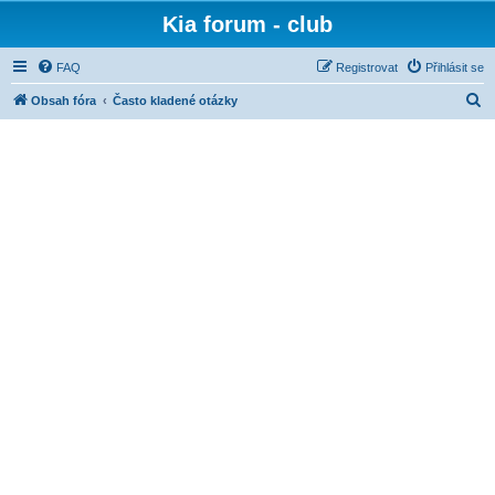
Kia forum - club
FAQ
Registrovat
Přihlásit se
H
Obsah fóra
Často kladené otázky
l
e
d
a
t