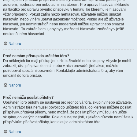
autorem, moderátorem nebo administrátorem. Pro úpravu hlasování klikněte
na tlačítko pro úpravu prvního příspěvku v tématu, ke kterému je hlasování
vždy připojeno. Pokud zatím nikdo nehlasoval, uživatelé můžou smazat
hlasování nebo v něm upravit jakoukoliv možnost. Pokud ale již uživatelé
hlasovali, jen administrátoři nebo moderátoři můžou upravit nebo smazat
hlasování. To zabrání tomu, aby byly možnosti hlasování změněny v ještě
neukončeném hlasování.
Nahoru
Proč nemám přístup do určitého fóra?
Do některých fór mají přístup jen určití uživatelé nebo skupiny. Abyste je mohli
zobrazit, číst, přispívat do nich nebo v nich provádět jiné akce, můžete
potřebovat speciální oprávnění. Kontaktujte administrátora fóra, aby vám
umožnil do fóra přístup.
Nahoru
Proč nemůžu posílat přílohy?
Oprávnění pro přílohy se nastavují pro jednotlivá fóra, skupiny nebo uživatele.
Administrátor fóra nemusel povolit do určitého fóra, do kterého můžete posílat
příspěvky, přidávat přílohy, nebo možná, že posílat přílohy můžou jen určité
skupiny, do kterých nepatříte. Pokud si nejste jisti, z jakého důvodu nemůžete k
příspěvkům přidávat přílohy, kontaktujte administrátora fóra.
Nahoru