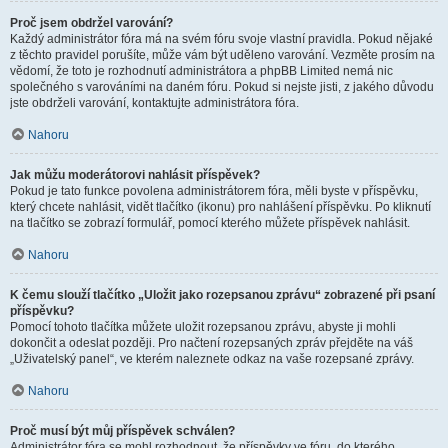
Proč jsem obdržel varování?
Každý administrátor fóra má na svém fóru svoje vlastní pravidla. Pokud nějaké
z těchto pravidel porušíte, může vám být uděleno varování. Vezměte prosím na
vědomí, že toto je rozhodnutí administrátora a phpBB Limited nemá nic
společného s varováními na daném fóru. Pokud si nejste jisti, z jakého důvodu
jste obdrželi varování, kontaktujte administrátora fóra.
Nahoru
Jak můžu moderátorovi nahlásit příspěvek?
Pokud je tato funkce povolena administrátorem fóra, měli byste v příspěvku,
který chcete nahlásit, vidět tlačítko (ikonu) pro nahlášení příspěvku. Po kliknutí
na tlačítko se zobrazí formulář, pomocí kterého můžete příspěvek nahlásit.
Nahoru
K čemu slouží tlačítko „Uložit jako rozepsanou zprávu“ zobrazené při psaní
příspěvku?
Pomocí tohoto tlačítka můžete uložit rozepsanou zprávu, abyste ji mohli
dokončit a odeslat později. Pro načtení rozepsaných zpráv přejděte na váš
„Uživatelský panel“, ve kterém naleznete odkaz na vaše rozepsané zprávy.
Nahoru
Proč musí být můj příspěvek schválen?
Administrátor fóra se mohl rozhodnout, že příspěvky ve fóru, do kterého