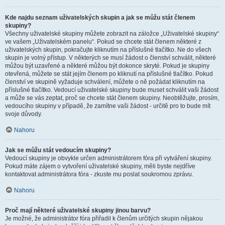
Kde najdu seznam uživatelských skupin a jak se můžu stát členem
skupiny?
Všechny uživatelské skupiny můžete zobrazit na záložce „Uživatelské skupiny“
ve vašem „Uživatelském panelu“. Pokud se chcete stát členem některé z
uživatelských skupin, pokračujte kliknutím na příslušné tlačítko. Ne do všech
skupin je volný přístup. V některých se musí žádost o členství schválit, některé
můžou být uzavřené a některé můžou být dokonce skryté. Pokud je skupiny
otevřená, můžete se stát jejím členem po kliknutí na příslušné tlačítko. Pokud
členství ve skupině vyžaduje schválení, můžete o ně požádat kliknutím na
příslušné tlačítko. Vedoucí uživatelské skupiny bude muset schválit vaši žádost
a může se vás zeptat, proč se chcete stát členem skupiny. Neobtěžujte, prosím,
vedoucího skupiny v případě, že zamítne vaši žádost - určitě pro to bude mít
svoje důvody.
Nahoru
Jak se můžu stát vedoucím skupiny?
Vedoucí skupiny je obvykle určen administrátorem fóra při vytváření skupiny.
Pokud máte zájem o vytvoření uživatelské skupiny, měli byste nejdříve
kontaktovat administrátora fóra - zkuste mu poslat soukromou zprávu.
Nahoru
Proč mají některé uživatelské skupiny jinou barvu?
Je možné, že administrátor fóra přiřadil k členům určitých skupin nějakou