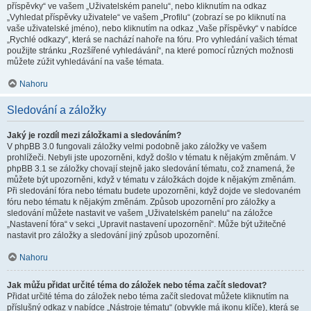
příspěvky“ ve vašem „Uživatelském panelu“, nebo kliknutím na odkaz
„Vyhledat příspěvky uživatele“ ve vašem „Profilu“ (zobrazí se po kliknutí na
vaše uživatelské jméno), nebo kliknutím na odkaz „Vaše příspěvky“ v nabídce
„Rychlé odkazy“, která se nachází nahoře na fóru. Pro vyhledání vašich témat
použijte stránku „Rozšířené vyhledávání“, na které pomocí různých možnosti
můžete zúžit vyhledávání na vaše témata.
Nahoru
Sledování a záložky
Jaký je rozdíl mezi záložkami a sledováním?
V phpBB 3.0 fungovali záložky velmi podobně jako záložky ve vašem
prohlížeči. Nebyli jste upozorněni, když došlo v tématu k nějakým změnám. V
phpBB 3.1 se záložky chovají stejně jako sledování tématu, což znamená, že
můžete být upozorněni, když v tématu v záložkách dojde k nějakým změnám.
Při sledování fóra nebo tématu budete upozorněni, když dojde ve sledovaném
fóru nebo tématu k nějakým změnám. Způsob upozornění pro záložky a
sledování můžete nastavit ve vašem „Uživatelském panelu“ na záložce
„Nastavení fóra“ v sekci „Upravit nastavení upozornění“. Může být užitečné
nastavit pro záložky a sledování jiný způsob upozornění.
Nahoru
Jak můžu přidat určité téma do záložek nebo téma začít sledovat?
Přidat určité téma do záložek nebo téma začít sledovat můžete kliknutím na
příslušný odkaz v nabídce „Nástroje tématu“ (obvykle má ikonu klíče), která se