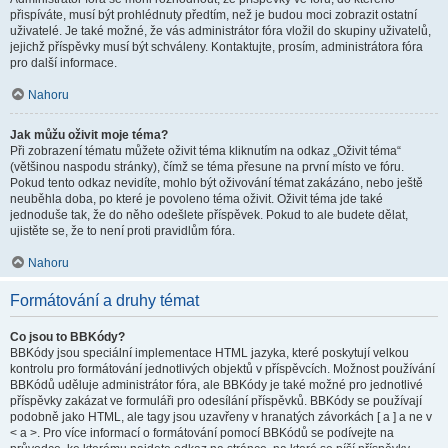
přispíváte, musí být prohlédnuty předtím, než je budou moci zobrazit ostatní
uživatelé. Je také možné, že vás administrátor fóra vložil do skupiny uživatelů,
jejichž příspěvky musí být schváleny. Kontaktujte, prosím, administrátora fóra
pro další informace.
Nahoru
Jak můžu oživit moje téma?
Při zobrazení tématu můžete oživit téma kliknutím na odkaz „Oživit téma“
(většinou naspodu stránky), čímž se téma přesune na první místo ve fóru.
Pokud tento odkaz nevidíte, mohlo být oživování témat zakázáno, nebo ještě
neuběhla doba, po které je povoleno téma oživit. Oživit téma jde také
jednoduše tak, že do něho odešlete příspěvek. Pokud to ale budete dělat,
ujistěte se, že to není proti pravidlům fóra.
Nahoru
Formátování a druhy témat
Co jsou to BBKódy?
BBKódy jsou speciální implementace HTML jazyka, které poskytují velkou
kontrolu pro formátování jednotlivých objektů v příspěvcích. Možnost používání
BBKódů uděluje administrátor fóra, ale BBKódy je také možné pro jednotlivé
příspěvky zakázat ve formuláři pro odesílání příspěvků. BBKódy se používají
podobně jako HTML, ale tagy jsou uzavřeny v hranatých závorkách [ a ] a ne v
< a >. Pro více informací o formátování pomocí BBKódů se podívejte na