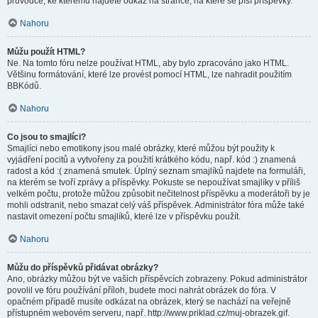
průvodce, ke kterému najdete odkaz na stránce, na které se píší příspěvky.
Nahoru
Můžu použít HTML?
Ne. Na tomto fóru nelze používat HTML, aby bylo zpracováno jako HTML.
Většinu formátování, které lze provést pomocí HTML, lze nahradit použitím
BBKódů.
Nahoru
Co jsou to smajlíci?
Smajlíci nebo emotikony jsou malé obrázky, které můžou být použity k
vyjádření pocitů a vytvořeny za použití krátkého kódu, např. kód :) znamená
radost a kód :( znamená smutek. Úplný seznam smajlíků najdete na formuláři,
na kterém se tvoří zprávy a příspěvky. Pokuste se nepoužívat smajlíky v příliš
velkém počtu, protože můžou způsobit nečitelnost příspěvku a moderátoři by je
mohli odstranit, nebo smazat celý váš příspěvek. Administrátor fóra může také
nastavit omezení počtu smajlíků, které lze v příspěvku použít.
Nahoru
Můžu do příspěvků přidávat obrázky?
Ano, obrázky můžou být ve vašich příspěvcích zobrazeny. Pokud administrátor
povolil ve fóru používání příloh, budete moci nahrát obrázek do fóra. V
opačném případě musíte odkázat na obrázek, který se nachází na veřejně
přístupném webovém serveru, např. http://www.priklad.cz/muj-obrazek.gif.