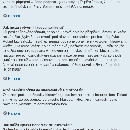
zamezit připojení vašeho podpisu k jednotlivým příspěvkům tak, že během
psaní příspěvku zrušíte zaškrtnutí možnosti
Připojit podpis
.
Nahoru
Jak můžu vytvořit hlasování/anketu?
Při posílání nového tématu, nebo při úpravě prvního příspěvku tématu, klikněte
na záložku „Vytvořit hlasování“ pod hlavním formulářem pro text příspěvku.
Pokud tuto záložku nevidíte, nemáte potřebné oprávnění k vytvoření hlasování.
Vložte „Hlasovací otázku“ a nejméně dvě „Možnosti hlasování“, ujistěte se, že
je každá možnost napsaná v textovém poli na vlastním řádku. Můžete také
nastavit počet možností, které uživatel může během hlasování vybrat (v poli
„Možností na uživatele“), časové omezení trvání hlasování ve dnech (0 pro
časově neomezené hlasování) a nakonec můžete povolit uživatelům měnit
jejich hlasy.
Nahoru
Proč nemůžu přidat do hlasování více možností?
Omezení počtu možností v hlasování je nastaveno administrátorem fóra. Pokud
si myslíte, že potřebujete do vašeho hlasování vložit více možností než je
povoleno, kontaktujte administrátora fóra.
Nahoru
Jak můžu upravit nebo smazat hlasování?
Stejně jako v případě příspěvků může být hlasování upraveno pouze jeho