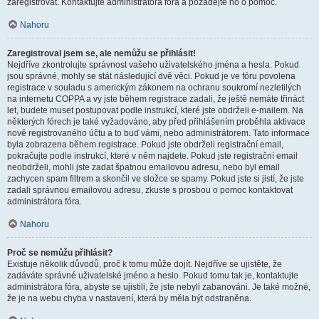
zaregistrovat. Kontaktujte administrátora fóra a požádejte ho o pomoc.
Nahoru
Zaregistroval jsem se, ale nemůžu se přihlásit!
Nejdříve zkontrolujte správnost vašeho uživatelského jména a hesla. Pokud
jsou správné, mohly se stát následující dvě věci. Pokud je ve fóru povolena
registrace v souladu s americkým zákonem na ochranu soukromí nezletilých
na internetu COPPA a vy jste během registrace zadali, že ještě nemáte třináct
let, budete muset postupovat podle instrukcí, které jste obdrželi e-mailem. Na
některých fórech je také vyžadováno, aby před přihlášením proběhla aktivace
nově registrovaného účtu a to buď vámi, nebo administrátorem. Tato informace
byla zobrazena během registrace. Pokud jste obdrželi registrační email,
pokračujte podle instrukcí, které v něm najdete. Pokud jste registrační email
neobdrželi, mohli jste zadat špatnou emailovou adresu, nebo byl email
zachycen spam filtrem a skončil ve složce se spamy. Pokud jste si jistí, že jste
zadali správnou emailovou adresu, zkuste s prosbou o pomoc kontaktovat
administrátora fóra.
Nahoru
Proč se nemůžu přihlásit?
Existuje několik důvodů, proč k tomu může dojít. Nejdříve se ujistěte, že
zadáváte správné uživatelské jméno a heslo. Pokud tomu tak je, kontaktujte
administrátora fóra, abyste se ujistili, že jste nebyli zabanováni. Je také možné,
že je na webu chyba v nastavení, která by měla být odstraněna.