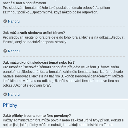
nachází nad a pod tématem.
Pro sledování tématu můžete také poslat do tématu odpověď a přitom
zatrhnout políčko „Upozornit mě, když někdo pošle odpověď“.
Nahoru
Jak můžu začít sledovat určité fórum?
Pro sledování určitého fóra přejděte do toho fóra a klikněte na odkaz „Sledovat
fórum“, který se nachází naspodu stránky.
Nahoru
Jak můžu ukončit sledování témat nebo fór?
Pro ukončení sledování tématu nebo fóra přejděte ve vašem „Uživatelském
panelu“ na „Sledovaná fóra a témata“, zatrhněte témata a fóra, která nechcete
nadále sledovat a klikněte na tlačítko „Ukončit sledování označených“. Můžete
také kliknout v tématu na odkaz „Ukončit sledování tématu“ nebo ve fóru na
odkaz „Ukončit sledování fóra“.
Nahoru
Přílohy
Jaké přílohy jsou na tomto fóru povoleny?
Každý administrátor fóra může povolit nebo zakázat určité typy příloh. Pokud si
nejste jisti, jaké přílohy můžete nahrát, kontaktujte administrátora fóra a