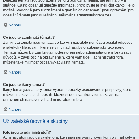
Důležitá témata jsou zobrazena ve fóru pod oznámeními, ale jen na první
stránce. Často obsahují důležité informace, proto byste je měli číst kdykoli je to
možné. Podobně jako u oznámení a globálních oznámení, jsou oprávnění pro
odeslání tématu jako důležitého udělována administrátorem fóra.
Nahoru
Co jsou to zamknutá témata?
Zamknutá témata jsou témata, do kterých uživatelé nemůžou posílat odpovědi
a jakékoliv hlasování, které se v nic nachází, bylo automaticky ukončeno.
Témata můžou být zamknuta moderátorem nebo administrátorem fóra z řady
důvodů. V závislosti na oprávněních, které vám udělil administrátor fóra,
můžete také mít možnost zamykat vlastní témata.
Nahoru
Co jsou to ikony témat?
Ikony témat jsou autory témat vybrané obrázky asociované s příspěvky, které
můžou indikovat jejich obsah. Možnost používat ikony témat závisí na
oprávněních nastavených administrátorem fóra.
Nahoru
Uživatelské úrovně a skupiny
Kdo jsou to administrátoři?
Administrátoři jsou uživatelé fóra, kteří mají nejvyšší úroveň kontroly nad celým