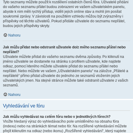
Tyto seznamy můžete použít k rozdělení ostatních členů fóra. Uživatelé přidáni
do vašeho seznamu přátel budou zobrazeni ve vašem uživatelském panelu,
abyste k nim měli rychlý přístup, viděli jejich online stav a mohli jim posílat
soukromé zprávy. V závislosti na použitém vzhledu můžou být zvýrazněny i
příspěvky od těchto uživatelů. Pokud přidáte uživatele do seznamu nepřátel,
budou jejich příspěvky skryty.
Nahoru
Jak můžu přidat nebo odstranit uživatele do/z mého seznamu přátel nebo
nepřátel?
Uživatele můžete přidat do vašeho seznamu dvěma způsoby. Po kliknutí na
jméno uživatele se dostanete na stránku s profilem uživatele, kde najdete
odkaz, pomocí kterého můžete uživatele přidat do seznamu přátel nebo
nepřátel. Nebo můžete ve vašem „Uživatelském panelu“ na záložce „Přátelé a
nepřátelé“ přímo přidat uživatele do jednoho ze seznamů vložením jejich
uživatelských jmen. Na stejné stránce můžete také odstranit uživatele z vašich
seznamů.
Nahoru
Vyhledávání ve fóru
Jak můžu vyhledávat na celém fóru nebo v jednotlivých fórech?
Vložte hledaný výraz do vyhledávacího pole umístěného na obsahu fóra
(indexu) nebo na stránkách témat nebo fór. Na rozšířené vyhledávání můžete
přejít kliknutím na odkaz (nebo ikonu) „Rozšířené vyhledávání“, který najdete