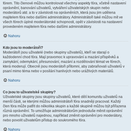
fórem. Tito členové můžou kontrolovat všechny aspekty fóra, včetně nastavení
oprávnění, banování uživatelů, vytváření uživatelských skupin nebo
moderátorů atd. a to v závislosti na oprávněních, která jsou jim udělena
majitelem fóra nebo dalšími administrátory. Administrátoři také můžou mít ve
všech fórech úplné moderátorské schopnosti, opět v závislosti na nastavení
provedeném majitelem fóra nebo dalšími administrátory.
Nahoru
Kdo jsou to moderátoři?
Moderátoři jsou uživatelé (nebo skupiny uživatelů), kteří se starají o
každodenní chod fóra. Mají pravomoc k upravování a mazání příspěvků a
zamykání, odemykání, přesunování, mazání a rozdělování témat ve fórech,
která moderují. Obecně jsou moderátoři přítomni, aby zabraňovali uživatelů v
psaní mimo téma nebo v posílání hanlivých nebo urážlivých materiálů.
Nahoru
Co jsou to uživatelské skupiny?
Uživatelské skupiny jsou skupiny uživatelů, které dělí komunitu uživatelů na
menší části, se kterými můžou administrátoři fóra snadněji pracovat. Každý
člen fóra může patřit do několika skupin a každé skupině můžou být přiřazena
různá oprávnění. To umožňuje administrátorům jednoduše měnit oprávnění
pro mnoho uživatelů najednou, například změnit oprávnění pro moderátory,
nebo povolit uživatelům přístup do soukromého fóra.
Nahoru