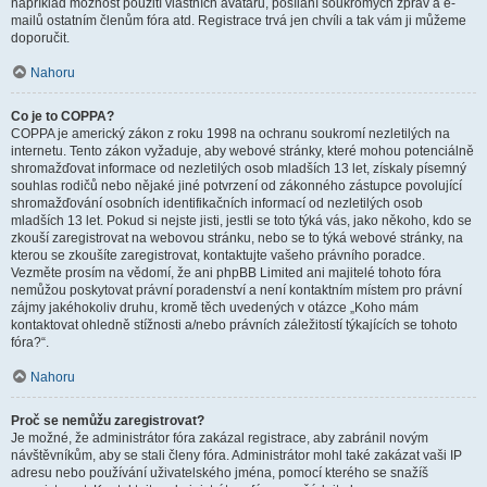
například možnost použití vlastních avatarů, posílání soukromých zpráv a e-
mailů ostatním členům fóra atd. Registrace trvá jen chvíli a tak vám ji můžeme
doporučit.
Nahoru
Co je to COPPA?
COPPA je americký zákon z roku 1998 na ochranu soukromí nezletilých na
internetu. Tento zákon vyžaduje, aby webové stránky, které mohou potenciálně
shromažďovat informace od nezletilých osob mladších 13 let, získaly písemný
souhlas rodičů nebo nějaké jiné potvrzení od zákonného zástupce povolující
shromažďování osobních identifikačních informací od nezletilých osob
mladších 13 let. Pokud si nejste jisti, jestli se toto týká vás, jako někoho, kdo se
zkouší zaregistrovat na webovou stránku, nebo se to týká webové stránky, na
kterou se zkoušíte zaregistrovat, kontaktujte vašeho právního poradce.
Vezměte prosím na vědomí, že ani phpBB Limited ani majitelé tohoto fóra
nemůžou poskytovat právní poradenství a není kontaktním místem pro právní
zájmy jakéhokoliv druhu, kromě těch uvedených v otázce „Koho mám
kontaktovat ohledně stížnosti a/nebo právních záležitostí týkajících se tohoto
fóra?“.
Nahoru
Proč se nemůžu zaregistrovat?
Je možné, že administrátor fóra zakázal registrace, aby zabránil novým
návštěvníkům, aby se stali členy fóra. Administrátor mohl také zakázat vaši IP
adresu nebo používání uživatelského jména, pomocí kterého se snažíš