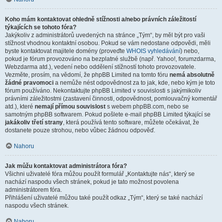
Koho mám kontaktovat ohledně stížnosti a/nebo právních záležitostí
týkajících se tohoto fóra?
Jakýkoliv z administrátorů uvedených na stránce „Tým“, by měl být pro vaši
stížnost vhodnou kontaktní osobou. Pokud se vám nedostane odpovědi, měli
byste kontaktovat majitele domény (proveďte
WHOIS vyhledávání
) nebo,
pokud je fórum provozováno na bezplatné službě (např. Yahoo!, forumzdarma,
Webzdarma atd.), vedení nebo oddělení stížností tohoto provozovatele.
Vezměte, prosím, na vědomí, že phpBB Limited na tomto fóru
nemá absolutně
žádné pravomoci
a nemůže nést odpovědnost za to jak, kde, nebo kým je toto
fórum používáno. Nekontaktujte phpBB Limited v souvislosti s jakýmikoliv
právními záležitostmi (zastavení činnosti, odpovědnost, pomlouvačný komentář
atd.), které
nemají přímou souvislost
s webem phpBB.com, nebo se
samotným phpBB softwarem. Pokud pošlete e-mail phpBB Limited týkající se
jakákoliv třetí strany
, která používá tento software, můžete očekávat, že
dostanete pouze strohou, nebo vůbec žádnou odpověď.
Nahoru
Jak můžu kontaktovat administrátora fóra?
Všichni uživatelé fóra můžou použít formulář „Kontaktujte nás“, který se
nachází naspodu všech stránek, pokud je tato možnost povolena
administrátorem fóra.
Přihlášení uživatelé můžou také použít odkaz „Tým“, který se také nachází
naspodu všech stránek.
Nahoru