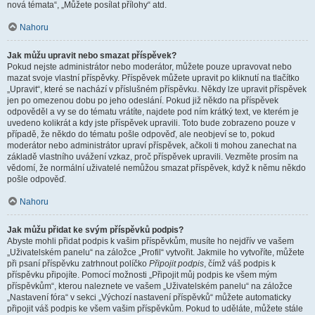
nová témata“, „Můžete posílat přílohy“ atd.
Nahoru
Jak můžu upravit nebo smazat příspěvek?
Pokud nejste administrátor nebo moderátor, můžete pouze upravovat nebo
mazat svoje vlastní příspěvky. Příspěvek můžete upravit po kliknutí na tlačítko
„Upravit“, které se nachází v příslušném příspěvku. Někdy lze upravit příspěvek
jen po omezenou dobu po jeho odeslání. Pokud již někdo na příspěvek
odpověděl a vy se do tématu vrátíte, najdete pod ním krátký text, ve kterém je
uvedeno kolikrát a kdy jste příspěvek upravili. Toto bude zobrazeno pouze v
případě, že někdo do tématu pošle odpověď, ale neobjeví se to, pokud
moderátor nebo administrátor upraví příspěvek, ačkoli ti mohou zanechat na
základě vlastního uvážení vzkaz, proč příspěvek upravili. Vezměte prosím na
vědomí, že normální uživatelé nemůžou smazat příspěvek, když k němu někdo
pošle odpověď.
Nahoru
Jak můžu přidat ke svým příspěvků podpis?
Abyste mohli přidat podpis k vašim příspěvkům, musíte ho nejdřív ve vašem
„Uživatelském panelu“ na záložce „Profil“ vytvořit. Jakmile ho vytvoříte, můžete
při psaní příspěvku zatrhnout políčko
Připojit podpis
, čímž váš podpis k
příspěvku připojíte. Pomocí možnosti „Připojit můj podpis ke všem mým
příspěvkům“, kterou naleznete ve vašem „Uživatelském panelu“ na záložce
„Nastavení fóra“ v sekci „Výchozí nastavení příspěvků“ můžete automaticky
připojit váš podpis ke všem vašim příspěvkům. Pokud to uděláte, můžete stále